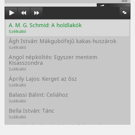
00:00
A. M. G. Schmid: A holdlakók
Szélkiáltó
Ágh István: Mákgubófejű kakas-huszárok
Szélkiáltó
Angol népköltés: Egyszer mentem
Kisasszondra
Szélkiáltó
Áprily Lajos: Kerget az ősz
Szélkiáltó
Balassi Bálint: Celiához
Szélkiáltó
Bella István: Tánc
Szélkiáltó
Bertók László: A kukára is fel vagy írva
Szélkiáltó