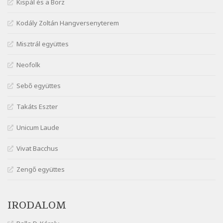
Kispál és a Borz
Márai Sándor: Ámen
Szélkiáltó
Kodály Zoltán Hangversenyterem
Márai Sándor: Azt hiszi szerelmes
Misztrál együttes
Szélkiáltó
Márai Sándor: Dalocska
Neofolk
Szélkiáltó
Márai Sándor: Együgyű vers gyorsvonatban
Sebő együttes
Szélkiáltó
Takáts Eszter
Márai Sándor: Ez a kávéház
Szélkiáltó
Unicum Laude
Márai Sándor: Harminc
Vivat Bacchus
Szélkiáltó
Márai Sándor: Hol vagyok?
Zengő együttes
Szélkiáltó
Márai Sándor: Tavasz
IRODALOM
Szélkiáltó
Márai Sándor: Ujjgyakorlat 8