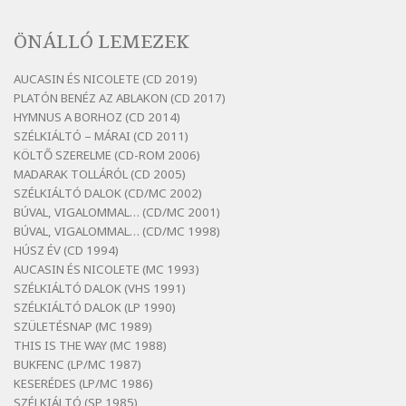
Bertók László: A lélegzetvételnyi csöndben
ÖNÁLLÓ LEMEZEK
Szélkiáltó
Bertók László: Az arcodra, ha nem vigyázol
AUCASIN ÉS NICOLETE (CD 2019)
Szélkiáltó
PLATÓN BENÉZ AZ ABLAKON (CD 2017)
Bertók László: Dinnye Döme
HYMNUS A BORHOZ (CD 2014)
SZÉLKIÁLTÓ – MÁRAI (CD 2011)
Szélkiáltó
KÖLTŐ SZERELME (CD-ROM 2006)
Bertók László: Diófa-levélen
MADARAK TOLLÁRÓL (CD 2005)
Szélkiáltó
SZÉLKIÁLTÓ DALOK (CD/MC 2002)
BÚVAL, VIGALOMMAL… (CD/MC 2001)
Bertók László: El-elképzelem a falansztert
BÚVAL, VIGALOMMAL… (CD/MC 1998)
Szélkiáltó
HÚSZ ÉV (CD 1994)
Bertók László: Elmenni kevés, itt maradni
AUCASIN ÉS NICOLETE (MC 1993)
sok
SZÉLKIÁLTÓ DALOK (VHS 1991)
Szélkiáltó
SZÉLKIÁLTÓ DALOK (LP 1990)
Bertók László: Mintha már pénteken
SZÜLETÉSNAP (MC 1989)
vasárnap
THIS IS THE WAY (MC 1988)
BUKFENC (LP/MC 1987)
Szélkiáltó
KESERÉDES (LP/MC 1986)
Bertók László: Ó, az a hol volt vicinális
SZÉLKIÁLTÓ (SP 1985)