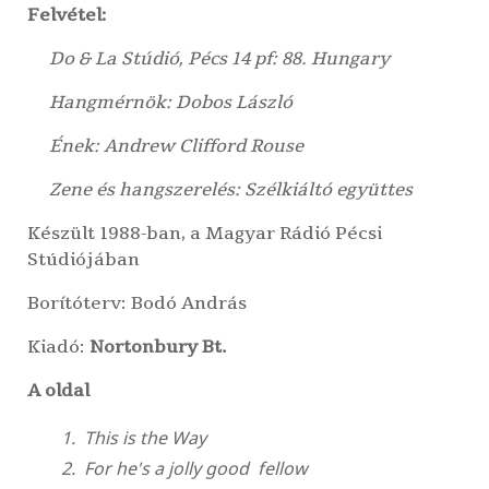
Felvétel:
Do & La Stúdió
, Pécs 14 pf: 88. Hungary
Hangmérnök:
Dobos László
Ének:
Andrew Clifford Rouse
Zene és hangszerelés:
Szélkiáltó együttes
Készült 1988-ban, a
Magyar Rádió Pécsi
Stúdiójában
Borítóterv:
Bodó András
Kiadó:
Nortonbury Bt.
A oldal
This is the Way
For he's a jolly good fellow