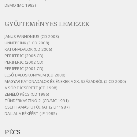
Szélkiáltó
DEMO (MC 1983)
Bertók László: Sárga őszi vers
Szélkiáltó
GYŰJTEMÉNYES LEMEZEK
Bertók László: Vásáros
Szélkiáltó
JANUS PANNONIUS (CD 2008)
ÜNNEPEINK (3 CD 2008)
Bertók László: Vizibolt
KATONADALOK (CD 2006)
Szélkiáltó
PERIFERIC (2006 CD)
Bornemissza Endre: Szitakötő
PERIFERIC (2002 CD)
Szélkiáltó
PERIFERIC (2001 CD)
ELSŐ DALOSKÖNYVEM (CD 2000)
Detlev von Liliencron: Bölcsődal
MAGYAR KATONADALOK ÉS ÉNEKEK A XX. SZÁZADBÓL (2 CD 2000)
Szélkiáltó
A SÖR DÍCSÉRETE (CD 1998)
Fenyvesi Béla: Lesz-e még menedék?
ZENÉLŐ PÉCS (CD 1996)
Szélkiáltó
TÜNDÉRKASZINÓ 2. (CD/MC 1991)
CSEH TAMÁS: UTÓIRAT (2 LP 1987)
Fenyvesi Béla: Szélkiáltó kánon
DALLAL A BÉKÉÉRT (LP 1985)
Szélkiáltó
Galambosi László: Gally-tánc
PÉCS
Szélkiáltó