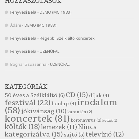
HOZZÁSZÓLÁSOK
Szélkiáltó
Fenyvesi Béla
-
DEMO (MC 1983)
Nagy Bandó András: Vizilóblues
Szélkiáltó
Ádám
-
DEMO (MC 1983)
Nemes Nagy Ágnes: Mit beszél a tengelice?
Fenyvesi Béla
-
Régebbi Szélkiáltó koncertek
Szélkiáltó
Népköltés: Most érkeztünk
Fenyvesi Béla
-
ÜZENŐFAL
Szélkiáltó
Népköltés: Reggeli köszöntő
Bognár Zsuzsanna
-
ÜZENŐFAL
Szélkiáltó
Pákolitz István: Altató
KATEGÓRIÁK
Szélkiáltó
CD
(15)
50 éves a Szélkiáltó
(6)
díjak
(4)
Pákolitz István: Bakarasz
irodalom
fesztivál
(22)
honlap
(4)
Szélkiáltó
(58)
jókívánság
(10)
karantén
(2)
Pákolitz István: Csiga-biga
koncertek
(81)
koronavírus
(2)
Szélkiáltó
kották
(1)
költők
(18)
Nincs
lemezek
(11)
Pákolitz István: Kiolvasó
kategorizálva
(15)
televízió
(12)
sajtó
(5)
Szélkiáltó