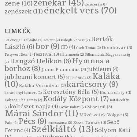
zenekar
(45)
zene
(16)
zeneterem
(1)
Páskándi Géza: Madárijesztő
énekelt vers
(70)
zenészek
(11)
Szélkiáltó
Ratkó József: Tánc
CIMKÉK
Szélkiáltó
Bertók
Robert Burns: Árpa Jankó
50 éves a Szélkiáltó
(2)
advent
(2)
Balogh Robert
(2)
bor
(9)
László
(6)
CD
(4)
Szélkiáltó
Dombóvár
(3)
Cseh Tamás
(2)
fesztivál
(3)
Fenyvesi Béla
(2)
filharmónia
(2)
Filharmónia Magyarország
Robert Burns: Most hoci a számlát
Hymnus a
Hangzó Helikon
(6)
(2)
Szélkiáltó
borhoz
(8)
jubileum
(4)
Janus Pannonius
(3)
Robert Burns: Most hoci a számlát
Kaláka
jubileumi koncert
(5)
József Attila
(2)
Szélkiáltó
(10)
karácsony
(9)
Kaláka Versudvar
(3)
Robert Burns: Nagyhasú flaskó…
Keresztény Béla
(5)
Kisharsány
(3)
karácsonyi koncert
(2)
Szélkiáltó
Kodály Központ
(7)
Kobzos Kiss Tamás
(2)
Kátai Zoltán
Robert Burns: Skót ital
költészet napja
(4)
Misztrál
(3)
(2)
Lázár Balázs
(2)
Márai Sándor
(11)
Szélkáltó
Művészetek Völgye
(3)
Pécs
(9)
Robert Burns: Skót ital
Sebő
Rozs Tamás
(3)
Paks
(2)
reneszánsz
(2)
Szélkiáltó
(13)
Szélkiáltó
Sólyom Kati
Ferenc
(4)