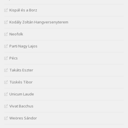
József Attila: Mikor az uccán
Szélkiáltó
Kispál és a Borz
József Attila: Minden s mindenki
Kodály Zoltán Hangversenyterem
Szélkiáltó
József Attila: Mióta elmentél
Neofolk
Szélkiáltó
Parti Nagy Lajos
József Attila: Ne bántsda gyönge nőt
Szélkiáltó
Pécs
József Attila: Óda – Mellékdal
Szélkiáltó
Takáts Eszter
József Attila: Ringató
Tüskés Tibor
Szélkiáltó
József Attila: Szerelmesvers
Unicum Laude
Szélkiáltó
Vivat Bacchus
József Attila: Tószunnyadó
Szélkiáltó
Weöres Sándor
József Attila: Virág (Mártinak)