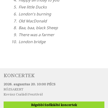
Happy Birthday to you
Five little Ducks
London's burning
Old MacDonald
Baa, baa, black Sheep
There was a farmer
London bridge
KONCERTEK
2026. augusztus 20. 10:00 PÉCS
RÓZSAKERT
Kovász Családi Fesztivál
Régebbi Szélkiáltó koncertek