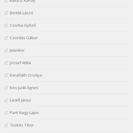
Balla D. Károly
Szélkiáltó
Márai Sándor: Zsoltár
Bertók Lászó
Szélkiáltó
Csorba Győző
Mária Sándor: Hallgatás
Szélkiáltó
Csordás Gábor
Nagy Bandó András: Azt álmodtam
Jelenkor
Szélkiáltó
Nagy Bandó András: Bagon át
József Attila
Szélkiáltó
Nagy Bandó András: Botos tánc
Karafiáth Orsolya
Szélkiáltó
Kiss Judit Ágnes
Nagy Bandó András: Egérút
Szélkiáltó
Lackfi János
Nagy Bandó András: Harkály doktor
Parti Nagy Lajos
Szélkiáltó
Nagy Bandó András: Hogyha egyszer
Tüskés Tibor
Szélkiáltó