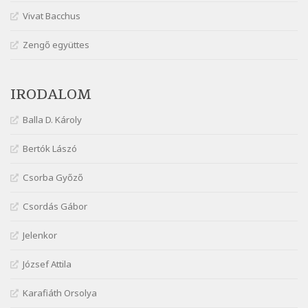
Márai Sándor: Harminc
Vivat Bacchus
Szélkiáltó
Márai Sándor: Hol vagyok?
Zengő együttes
Szélkiáltó
Márai Sándor: Tavasz
IRODALOM
Szélkiáltó
Márai Sándor: Ujjgyakorlat 8
Balla D. Károly
Szélkiáltó
Márai Sándor: Zsoltár
Bertók Lászó
Szélkiáltó
Csorba Győző
Mária Sándor: Hallgatás
Szélkiáltó
Csordás Gábor
Nagy Bandó András: Azt álmodtam
Jelenkor
Szélkiáltó
Nagy Bandó András: Bagon át
József Attila
Szélkiáltó
Nagy Bandó András: Botos tánc
Karafiáth Orsolya