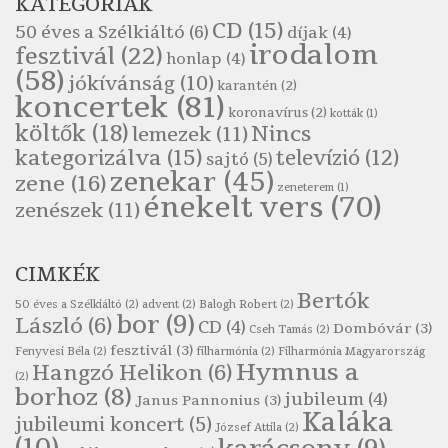
KATEGÓRIÁK
Szélkiáltó
CD
(15)
50 éves a Szélkiáltó
(6)
díjak
(4)
Pákolitz István: Bakarasz
irodalom
fesztivál
(22)
honlap
(4)
Szélkiáltó
(58)
jókívánság
(10)
karantén
(2)
Pákolitz István: Csiga-biga
koncertek
(81)
koronavírus
(2)
Szélkiáltó
kották
(1)
költők
(18)
Nincs
lemezek
(11)
Pákolitz István: Kiolvasó
kategorizálva
(15)
televízió
(12)
sajtó
(5)
Szélkiáltó
zenekar
(45)
zene
(16)
zeneterem
(1)
Páskándi Géza: Madárijesztő
énekelt vers
(70)
zenészek
(11)
Szélkiáltó
Ratkó József: Tánc
CIMKÉK
Szélkiáltó
Bertók
Robert Burns: Árpa Jankó
50 éves a Szélkiáltó
(2)
advent
(2)
Balogh Robert
(2)
bor
(9)
László
(6)
CD
(4)
Szélkiáltó
Dombóvár
(3)
Cseh Tamás
(2)
fesztivál
(3)
Fenyvesi Béla
(2)
filharmónia
(2)
Filharmónia Magyarország
Robert Burns: Most hoci a számlát
Hymnus a
Hangzó Helikon
(6)
(2)
Szélkiáltó
borhoz
(8)
jubileum
(4)
Janus Pannonius
(3)
Robert Burns: Most hoci a számlát
Kaláka
jubileumi koncert
(5)
József Attila
(2)
Szélkiáltó