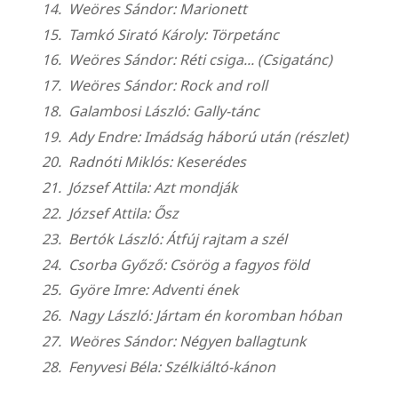
Weöres Sándor: Marionett
Tamkó Sirató Károly: Törpetánc
Weöres Sándor: Réti csiga... (Csigatánc)
Weöres Sándor: Rock and roll
Galambosi László: Gally-tánc
Ady Endre: Imádság háború után (részlet)
Radnóti Miklós: Keserédes
József Attila: Azt mondják
József Attila: Ősz
Bertók László: Átfúj rajtam a szél
Csorba Győző: Csörög a fagyos föld
Györe Imre: Adventi ének
Nagy László: Jártam én koromban hóban
Weöres Sándor: Négyen ballagtunk
Fenyvesi Béla: Szélkiáltó-kánon