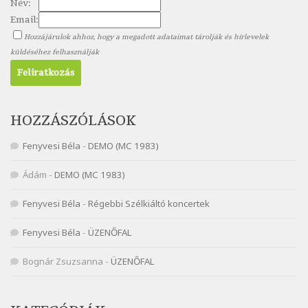
Név:
Nagy Bandó András: Pöttyös katica
Email:
Szélkiáltó
Hozzájárulok ahhoz, hogy a megadott adataimat tárolják és hírlevelek
Nagy Bandó András: Scarabeus
küldéséhez felhasználják
Szélkiáltó
Nagy Bandó András: Ülj le csak egyszer
Szélkiáltó
Nagy Bandó András: Vakondok
HOZZÁSZÓLÁSOK
Szélkiáltó
Fenyvesi Béla
-
DEMO (MC 1983)
Nagy Bandó András: Vizilóblues
Szélkiáltó
Ádám
-
DEMO (MC 1983)
Nemes Nagy Ágnes: Mit beszél a tengelice?
Fenyvesi Béla
-
Régebbi Szélkiáltó koncertek
Szélkiáltó
Népköltés: Most érkeztünk
Fenyvesi Béla
-
ÜZENŐFAL
Szélkiáltó
Népköltés: Reggeli köszöntő
Bognár Zsuzsanna
-
ÜZENŐFAL
Szélkiáltó
Pákolitz István: Altató