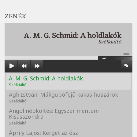
ZENÉK
A. M. G. Schmid: A holdlakók
Szélkiáltó
00:00
A. M. G. Schmid: A holdlakók
Szélkiáltó
Ágh István: Mákgubófejű kakas-huszárok
Szélkiáltó
Angol népköltés: Egyszer mentem
Kisasszondra
Szélkiáltó
Áprily Lajos: Kerget az ősz