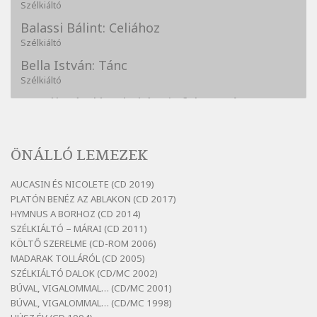
Szélkiáltó
Balassi Bálint: Celiához
Szélkiáltó
Bella István: Tánc
Szélkiáltó
Bertók László: A kukára is fel vagy írva
Szélkiáltó
Bertók László: A lélegzetvételnyi csöndben
ÖNÁLLÓ LEMEZEK
Szélkiáltó
Bertók László: Az arcodra, ha nem vigyázol
AUCASIN ÉS NICOLETE (CD 2019)
Szélkiáltó
PLATÓN BENÉZ AZ ABLAKON (CD 2017)
Bertók László: Dinnye Döme
HYMNUS A BORHOZ (CD 2014)
SZÉLKIÁLTÓ – MÁRAI (CD 2011)
Szélkiáltó
KÖLTŐ SZERELME (CD-ROM 2006)
Bertók László: Diófa-levélen
MADARAK TOLLÁRÓL (CD 2005)
Szélkiáltó
SZÉLKIÁLTÓ DALOK (CD/MC 2002)
BÚVAL, VIGALOMMAL… (CD/MC 2001)
Bertók László: El-elképzelem a falansztert
BÚVAL, VIGALOMMAL… (CD/MC 1998)
Szélkiáltó