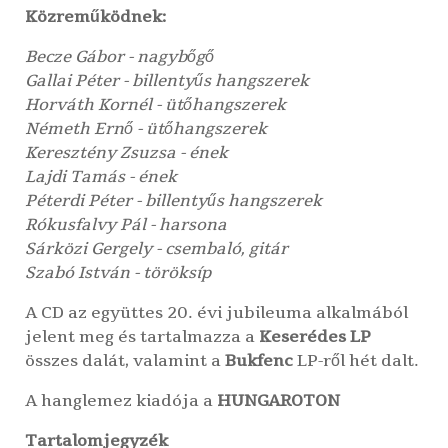
Közreműködnek:
Becze Gábor
- nagybőgő
Gallai Péter
- billentyűs hangszerek
Horváth Kornél
- ütőhangszerek
Németh Ernő
- ütőhangszerek
Keresztény Zsuzsa
- ének
Lajdi Tamás
- ének
Péterdi Péter
- billentyűs hangszerek
Rókusfalvy Pál
- harsona
Sárközi Gergely
- csembaló, gitár
Szabó István
- töröksíp
A CD az együttes 20. évi jubileuma alkalmából
jelent meg és tartalmazza a
Keserédes LP
összes dalát, valamint a
Bukfenc
LP-ről hét dalt.
A hanglemez kiadója a
HUNGAROTON
Tartalomjegyzék