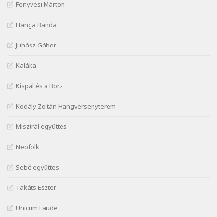
Fenyvesi Márton
Lakner Tamás: Eljöttünk mi jó este
Szélkiáltó
Hanga Banda
Márai Sándor: A fehér erdő
Juhász Gábor
Szélkiáltó
Márai Sándor: A világ füst
Kaláka
Szélkiáltó
Kispál és a Borz
Márai Sándor: Ámen
Szélkiáltó
Kodály Zoltán Hangversenyterem
Márai Sándor: Azt hiszi szerelmes
Misztrál együttes
Szélkiáltó
Márai Sándor: Dalocska
Neofolk
Szélkiáltó
Márai Sándor: Együgyű vers gyorsvonatban
Sebő együttes
Szélkiáltó
Takáts Eszter
Márai Sándor: Ez a kávéház
Szélkiáltó
Unicum Laude