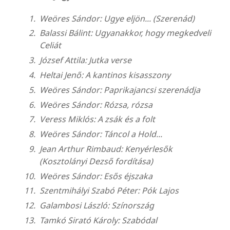
Weöres Sándor: Ugye eljön... (Szerenád)
Balassi Bálint: Ugyanakkor, hogy megkedveli
Celiát
József Attila: Jutka verse
Heltai Jenő: A kantinos kisasszony
Weöres Sándor: Paprikajancsi szerenádja
Weöres Sándor: Rózsa, rózsa
Veress Miklós: A zsák és a folt
Weöres Sándor: Táncol a Hold...
Jean Arthur Rimbaud: Kenyérlesők
(Kosztolányi Dezső fordítása)
Weöres Sándor: Esős éjszaka
Szentmihályi Szabó Péter: Pók Lajos
Galambosi László: Színország
Tamkó Sirató Károly: Szabódal