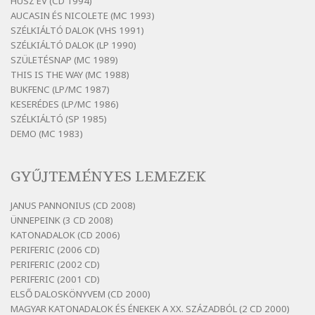
HÚSZ ÉV (CD 1994)
Bertók László: Elmenni kevés, itt maradni
AUCASIN ÉS NICOLETE (MC 1993)
sok
SZÉLKIÁLTÓ DALOK (VHS 1991)
Szélkiáltó
SZÉLKIÁLTÓ DALOK (LP 1990)
Bertók László: Mintha már pénteken
SZÜLETÉSNAP (MC 1989)
vasárnap
THIS IS THE WAY (MC 1988)
BUKFENC (LP/MC 1987)
Szélkiáltó
KESERÉDES (LP/MC 1986)
Bertók László: Ó, az a hol volt vicinális
SZÉLKIÁLTÓ (SP 1985)
Szélkiáltó
DEMO (MC 1983)
Bertók László: Sárga őszi vers
Szélkiáltó
GYŰJTEMÉNYES LEMEZEK
Bertók László: Vásáros
Szélkiáltó
JANUS PANNONIUS (CD 2008)
ÜNNEPEINK (3 CD 2008)
Bertók László: Vizibolt
KATONADALOK (CD 2006)
Szélkiáltó
PERIFERIC (2006 CD)
Bornemissza Endre: Szitakötő
PERIFERIC (2002 CD)
Szélkiáltó
PERIFERIC (2001 CD)
ELSŐ DALOSKÖNYVEM (CD 2000)
Detlev von Liliencron: Bölcsődal
MAGYAR KATONADALOK ÉS ÉNEKEK A XX. SZÁZADBÓL (2 CD 2000)
Szélkiáltó