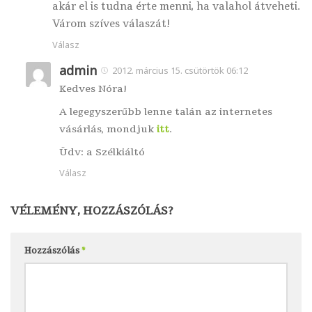
akár el is tudna érte menni, ha valahol átveheti.
Várom szíves válaszát!
Válasz
admin
2012. március 15. csütörtök 06:12
Kedves Nóra!
A legegyszerűbb lenne talán az internetes
vásárlás, mondjuk
itt
.
Üdv: a Szélkiáltó
Válasz
VÉLEMÉNY, HOZZÁSZÓLÁS?
Hozzászólás
*