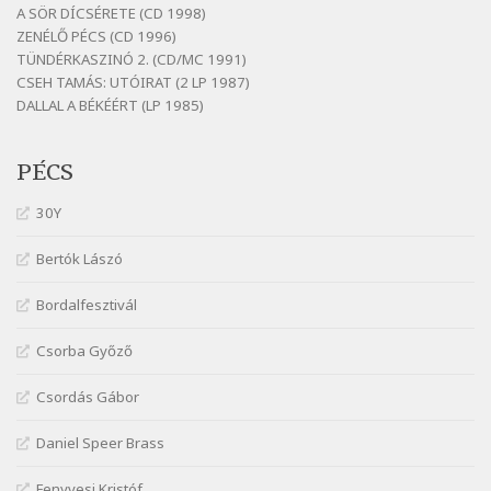
A SÖR DÍCSÉRETE (CD 1998)
Fenyvesi Béla: Lesz-e még menedék?
ZENÉLŐ PÉCS (CD 1996)
Szélkiáltó
TÜNDÉRKASZINÓ 2. (CD/MC 1991)
CSEH TAMÁS: UTÓIRAT (2 LP 1987)
Fenyvesi Béla: Szélkiáltó kánon
DALLAL A BÉKÉÉRT (LP 1985)
Szélkiáltó
Galambosi László: Gally-tánc
PÉCS
Szélkiáltó
Galambosi László: Kalapos
30Y
Szélkiáltó
Bertók Lászó
Győri László: Jönnek a törökök
Szélkiáltó
Bordalfesztivál
J. A. Rimbaud: Kenyérlesők
Szélkiáltó
Csorba Győző
Janus Pannonius: Könyörgés az istenekhez a
Csordás Gábor
török ellen hadba induló Mátyás királyért
Szélkiáltó
Daniel Speer Brass
Janus Pannonius: Névváltoztatásáról
Szélkiáltó
Fenyvesi Kristóf