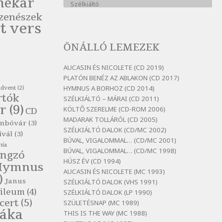
nekar
Szélkiáltó
zenészek
Bertók László: A kukára is fel
t vers
vagy írva
Szélkiáltó
ÖNÁLLÓ LEMEZEK
Bertók László: A
lélegzetvételnyi csöndben
AUCASIN ÉS NICOLETE (CD 2019)
Szélkiáltó
PLATÓN BENÉZ AZ ABLAKON (CD 2017)
HYMNUS A BORHOZ (CD 2014)
advent
(2)
Bertók László: Az arcodra, ha
rtók
SZÉLKIÁLTÓ – MÁRAI (CD 2011)
nem vigyázol
r
(9)
KÖLTŐ SZERELME (CD-ROM 2006)
CD
Szélkiáltó
MADARAK TOLLÁRÓL (CD 2005)
mbóvár
(3)
Bertók László: Dinnye Döme
SZÉLKIÁLTÓ DALOK (CD/MC 2002)
ivál
(3)
Szélkiáltó
BÚVAL, VIGALOMMAL… (CD/MC 2001)
nia
BÚVAL, VIGALOMMAL… (CD/MC 1998)
Bertók László: Diófa-levélen
ngzó
HÚSZ ÉV (CD 1994)
Hymnus
Szélkiáltó
AUCASIN ÉS NICOLETE (MC 1993)
)
Bertók László: El-elképzelem a
Janus
SZÉLKIÁLTÓ DALOK (VHS 1991)
falansztert
ileum
(4)
SZÉLKIÁLTÓ DALOK (LP 1990)
Szélkiáltó
cert
(5)
SZÜLETÉSNAP (MC 1989)
láka
THIS IS THE WAY (MC 1988)
Bertók László: Elmenni kevés,