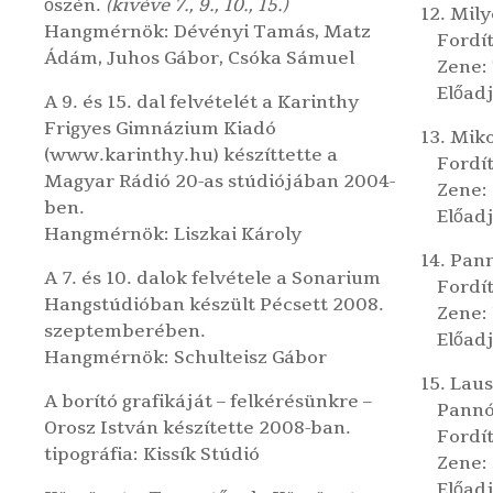
őszén.
(kivéve 7., 9., 10., 15.)
12. Mil
Hangmérnök:
Dévényi Tamás
,
Matz
Fordí
Ádám
,
Juhos Gábor
,
Csóka Sámuel
Zene:
Előadj
A 9. és 15. dal felvételét a
Karinthy
Frigyes Gimnázium Kiadó
13. Mik
(www.karinthy.hu) készíttette a
Fordít
Magyar Rádió 20-as stúdiójában
2004-
Zene:
ben.
Előadj
Hangmérnök:
Liszkai Károly
14. Pan
A 7. és 10. dalok felvétele a
Sonarium
Fordít
Hangstúdióban
készült Pécsett 2008.
Zene:
szeptemberében.
Előad
Hangmérnök:
Schulteisz Gábor
15. Lau
A borító grafikáját – felkérésünkre –
Pannó
Orosz István
készítette 2008-ban.
Fordít
tipográfia:
Kissík Stúdió
Zene:
Előad