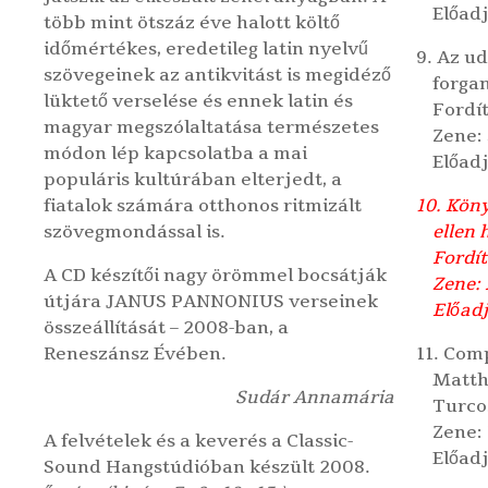
Előad
több mint ötszáz éve halott költő
időmértékes, eredetileg latin nyelvű
9. Az u
szövegeinek az antikvitást is megidéző
forga
lüktető verselése és ennek latin és
Fordí
magyar megszólaltatása természetes
Zene:
módon lép kapcsolatba a mai
Előad
populáris kultúrában elterjedt, a
fiatalok számára otthonos ritmizált
10. Kön
szövegmondással is.
ellen 
Fordít
A CD készítői nagy örömmel bocsátják
Zene: 
útjára JANUS PANNONIUS verseinek
Előadj
összeállítását – 2008-ban, a
Reneszánsz Évében.
11. Com
Matth
Sudár Annamária
Turco
Zene:
A felvételek és a keverés a
Classic-
Előadj
Sound Hangstúdióban
készült 2008.