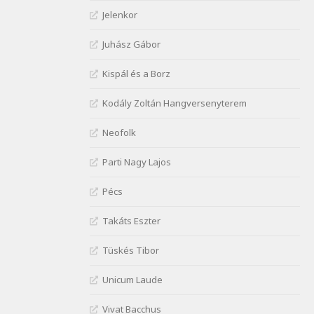
Janus Pannonius:
Jelenkor
Névváltoztatásáról
Szélkiáltó
Juhász Gábor
József Attila: Csók kérés
Kispál és a Borz
tavasszal
Szélkiáltó
Kodály Zoltán Hangversenyterem
József Attila: Hajad az ujjamé
Szélkiáltó
Neofolk
József Attila: Jaj, majdnem
Parti Nagy Lajos
Szélkiáltó
József Attila: Mikor az uccán
Pécs
Szélkiáltó
Takáts Eszter
József Attila: Minden s
mindenki
Tüskés Tibor
Szélkiáltó
József Attila: Mióta elmentél
Unicum Laude
Szélkiáltó
Vivat Bacchus
József Attila: Ne bántsda