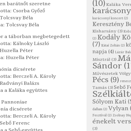
(10)
yen barátnőt szeretne
Kaláka Ver
karácsony
totta: Csorba Győző
 Tolcsvay Béla
karácsonyi koncert
(2)
Keresztény B
a: Tolcsvay Béla
Kisharsány
(3)
Kobz
Kodály K
or a táborban megbetegedett
(2)
(7)
otta: Kálnoky László
kö
Kátai Zoltán
(2)
 Huzella Péter
napja
(4)
Lázár Bal
Má
a: Huzella Péter
Misztrál
(3)
Sándor
(1
nónia dicsérete
Művészetek Völgy
otta: Berczeli A. Károly
Pécs
(9)
renes
 Radványi Balázs
Sebő F
Tamás
(3)
ja a Kaláka együttes
Szélkiál
Sólyom Kati
(
s Pannoniae
Vylyan
nia dicsérete
dallam
(2)
otta: Berczeli A. Károly
Fesztivál
(2)
Zsolnay Ne
énekelt vers
 Sebő Ferenc
(3)
ja a Sebő-együttes