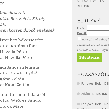
KERESZTÉNY BÉLA
m:
RÓLUNK
nia dicsérete
otta: Berczeli A. Károly
HÍRLEVÉL
ák:
Név:
ezen közreműködő énekesek
Email:
 istenhez békességért
Hozzájárulok ahhoz, 
otta: Kardos Tibor
adataimat tárolják és hír
küldéséhez felhasználják
 Huzella Péter
a: Huzella Péter
di János sírfelirata
totta: Csorba Győző
HOZZÁSZÓL
Kátai Zoltán
Fenyvesi Béla
-
DE
a: Kátai Zoltán
Ádám
-
DEMO (MC 
dunántúli mandulafáról
totta: Weöres Sándor
Fenyvesi Béla
-
Ré
 Török Máté