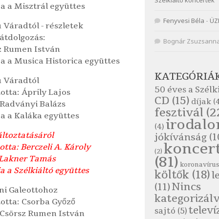
Szélkiáltó koncertek
a a Misztrál együttes
Fenyvesi Béla
-
ÜZ
 Váradtól - részletek
átdolgozás:
Bognár Zsuzsann
z Rumen István
a a Musica Historica együttes
KATEGÓRIÁ
ú Váradtól
50 éves a Szélk
otta: Áprily Lajos
CD
(15)
díjak
(4
 Radványi Balázs
fesztivál
(2
ja a Kaláka együttes
irodal
(4)
áltoztatásáról
jókívánság
(1
koncer
otta: Berczeli A. Károly
(2)
(81)
 Lakner Tamás
koronavírus
a a Szélkiáltó együttes
költők
(18)
l
Nincs
(11)
rni Galeottohoz
kategorizál
totta: Csorba Győző
televí
sajtó
(5)
 Csörsz Rumen István