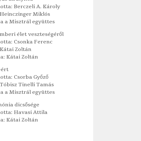
otta: Berczeli A. Károly
 Heinczinger Miklós
a a Misztrál együttes
emberi élet veszteségéről
totta: Csonka Ferenc
Kátai Zoltán
a: Kátai Zoltán
éért
totta: Csorba Győző
 Tóbisz Tinelli Tamás
a a Misztrál együttes
nónia dicsősége
otta: Havasi Attila
a: Kátai Zoltán