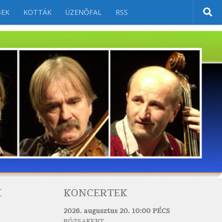
SEK
KOTTÁK
ÜZENŐFAL
RSS
K
KONCERTEK
2026. augusztus 20. 10:00 PÉCS
RÓZSAKERT