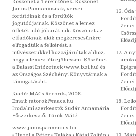
Köszönet a Teremtőnek. Köszönet
Janus Pannoniusnak, versei
16. Óda
fordítóinak és a fordítók
Fordít
jogutódjainak. Köszönet a lemez
Zenei 
ötletét adó jóbarátnak. Köszönet az
Csörs
előadóknak, akik megkeresésünkre
Előadj
elfogadták a felkérést, s
művészetükkel hozzájárultak ahhoz,
17. A ny
hogy a lemez létrejöhessen. Köszönet
amiko
a
Balassi Intézetnek
(www.bbi.hu) és
Epig
az
Országos Széchényi Könyvtárnak
a
Fordí
támogatásért.
Zenei 
Előadj
Kiadó:
MACs Records
, 2008.
Email: mtorok@macs.hu
18. Lel
Irodalmi szerkesztő:
Sudár Annamária
Fordít
Főszerkesztő:
Török Máté
Zene:
Előad
www.januspannonius.hu
•
Huzella Péter
•
Kaláka
•
Kátai Zoltán
•
19. Mát