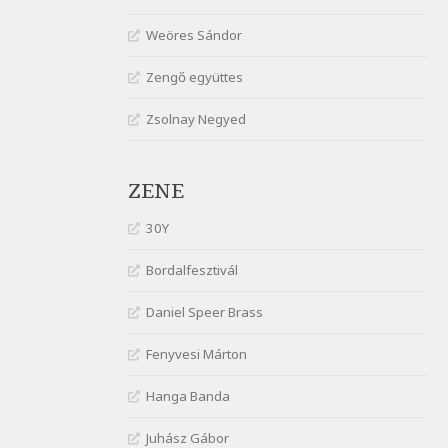
gyönge nőt
Weöres Sándor
Szélkiáltó
József Attila: Óda – Mellékdal
Zengő együttes
Szélkiáltó
Zsolnay Negyed
József Attila: Ringató
Szélkiáltó
József Attila: Szerelmesvers
ZENE
Szélkiáltó
József Attila: Tószunnyadó
30Y
Szélkiáltó
Bordalfesztivál
József Attila: Virág (Mártinak)
Szélkiáltó
Daniel Speer Brass
József Attila: Virágos
Fenyvesi Márton
Szélkiáltó
K. I. Galczynski: Találkozás
Hanga Banda
Chopinnal
Szélkiáltó
Juhász Gábor