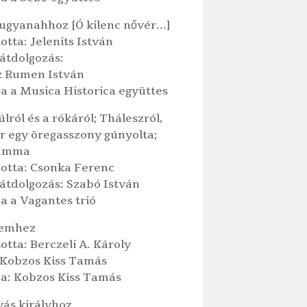
 ugyanahhoz [Ó kilenc nővér...]
otta: Jelenits István
átdolgozás:
z Rumen István
a a Musica Historica együttes
úlról és a rókáról; Tháleszról,
r egy öregasszony gúnyolta;
ramma
totta: Csonka Ferenc
átdolgozás: Szabó István
a a Vagantes trió
kemhez
otta: Berczeli A. Károly
 Kobzos Kiss Tamás
ja: Kobzos Kiss Tamás
yás királyhoz