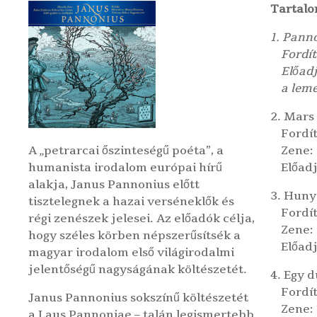
Tartalo
1. Pannó
Fordít
Előadj
a lem
2. Mars
Fordít
A „petrarcai őszinteségű poéta”, a
Zene:
humanista irodalom európai hírű
Előadj
alakja, Janus Pannonius előtt
3. Hunya
tisztelegnek a hazai verséneklők és
Fordí
régi zenészek jelesei. Az előadók célja,
Zene: 
hogy széles körben népszerűsítsék a
Előadj
magyar irodalom első világirodalmi
jelentőségű nagyságának költészetét.
4. Egy 
Fordí
Janus Pannonius sokszínű költészetét
Zene:
a Laus Pannoniae – talán legismertebb