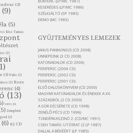
itt maradni sok
BUKFENC (LP/MC 1987)
sudvar
(3)
KESERÉDES (LP/MC 1986)
Szélkiáltó
(9)
SZÉLKIÁLTÓ (SP 1985)
Bertók László: Mintha már
DEMO (MC 1983)
pénteken vasárnap
éla
(5)
Szélkiáltó
os Kiss Tamás
özpont
GYŰJTEMÉNYES LEMEZEK
Bertók László: Ó, az a hol volt
vicinális
ltészet
JANUS PANNONIUS (CD 2008)
Szélkiáltó
ázs
(2)
ÜNNEPEINK (3 CD 2008)
rai
Bertók László: Sárga őszi vers
KATONADALOK (CD 2006)
1)
Szélkiáltó
PERIFERIC (2006 CD)
e
(3)
PERIFERIC (2002 CD)
Bertók László: Vásáros
Paks
(2)
PERIFERIC (2001 CD)
Rozs
Szélkiáltó
zánsz
(2)
ELSŐ DALOSKÖNYVEM (CD 2000)
erenc
(4)
Bertók László: Vizibolt
tó
(13)
MAGYAR KATONADALOK ÉS ÉNEKEK A XX.
Szélkiáltó
SZÁZADBÓL (2 CD 2000)
5)
vers és
A SÖR DÍCSÉRETE (CD 1998)
Bornemissza Endre: Szitakötő
(5)
Zempléni
ZENÉLŐ PÉCS (CD 1996)
Szélkiáltó
gyed
(2)
TÜNDÉRKASZINÓ 2. (CD/MC 1991)
(6)
Detlev von Liliencron:
új CD
CSEH TAMÁS: UTÓIRAT (2 LP 1987)
Bölcsődal
DALLAL A BÉKÉÉRT (LP 1985)