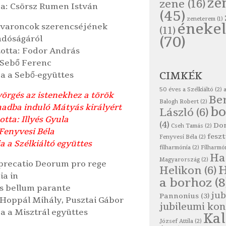
ze
zene
(16)
ja: Csörsz Rumen István
(45)
zeneterem
(1)
énekel
dvaroncok szerencséjének
(11)
(70)
ndóságáról
totta: Fodor András
 Sebő Ferenc
CIMKÉK
ja a Sebő-együttes
50 éves a Szélkiáltó
(2)
yörgés az istenekhez a török
Be
Balogh Robert
(2)
hadba induló Mátyás királyért
bo
László
(6)
otta: Illyés Gyula
(4)
Do
Cseh Tamás
(2)
Fenyvesi Béla
feszt
Fenyvesi Béla
(2)
a a Szélkiáltó együttes
filharmónia
(2)
Filharmó
Ha
Magyarország
(2)
precatio Deorum pro rege
Helikon
(6)
ia in
a borhoz
(8
s bellum parante
jub
Pannonius
(3)
 Hoppál Mihály, Pusztai Gábor
jubileumi kon
a a Misztrál együttes
Ka
József Attila
(2)