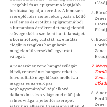
Előadj
– régebbi és az epigramma legújabb
fordítása foglalja keretbe. A lemezen
5. Búcsú
szereplő húsz zenei feldolgozás a költő
Zenei 
szellemes és erotikus epigrammáiból,
Csörs
a humanista értékrendet megjelenítő
Előadj
szövegekből, a szellemi hontalanságot,
a koránjöttség tudatát, az elmúlás
6. Búcs
elégikus-tragikus hangulatát
Fordít
megjelenítő versekből egyaránt
Zene:
válogat.
Előad
A reneszánsz zene hangzásvilágát
7. Névv
idéző, reneszánsz hangszereket is
Fordít
felvonultató megoldások mellett, a
Zene:
magyar és az európai
Előadj
néphagyományból táplálkozó
8. A na
dallamkincs és a világzenei műfajok
Fordí
színes világa is jelentős szerepet
Zene:
játszik az elkészült zenei anyagban. A