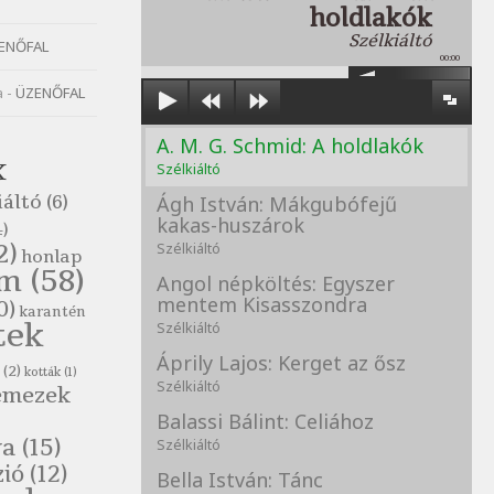
holdlakók
Szélkiáltó
ENŐFAL
00:00
a
-
ÜZENŐFAL
A. M. G. Schmid: A holdlakók
K
Szélkiáltó
iáltó
(6)
Ágh István: Mákgubófejű
kakas-huszárok
)
2)
Szélkiáltó
honlap
om
(58)
Angol népköltés: Egyszer
mentem Kisasszondra
0)
karantén
tek
Szélkiáltó
Áprily Lajos: Kerget az ősz
(2)
kották
(1)
Szélkiáltó
emezek
Balassi Bálint: Celiához
va
(15)
Szélkiáltó
zió
(12)
Bella István: Tánc