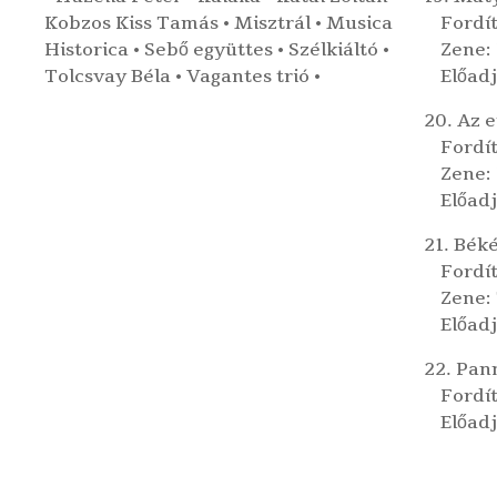
Kobzos Kiss Tamás
•
Misztrál
•
Musica
Fordít
Historica
•
Sebő együttes
•
Szélkiáltó
•
Zene:
Tolcsvay Béla
•
Vagantes trió
•
Előadj
20. Az 
Fordí
Zene: 
Előadj
21. Bék
Fordí
Zene:
Előadj
22. Pan
Fordít
Előadj