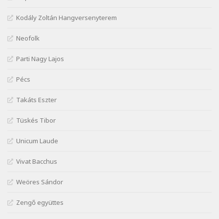
József Attila: Minden s mindenki
Kodály Zoltán Hangversenyterem
Szélkiáltó
József Attila: Mióta elmentél
Neofolk
Szélkiáltó
Parti Nagy Lajos
József Attila: Ne bántsda gyönge nőt
Szélkiáltó
Pécs
József Attila: Óda – Mellékdal
Szélkiáltó
Takáts Eszter
József Attila: Ringató
Tüskés Tibor
Szélkiáltó
József Attila: Szerelmesvers
Unicum Laude
Szélkiáltó
Vivat Bacchus
József Attila: Tószunnyadó
Szélkiáltó
Weöres Sándor
József Attila: Virág (Mártinak)
Zengő együttes
Szélkiáltó
József Attila: Virágos