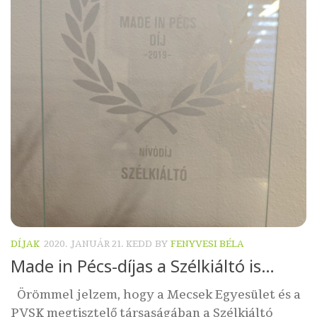
DÍJAK
2020. JANUÁR 21. KEDD
BY
FENYVESI BÉLA
Made in Pécs-díjas a Szélkiáltó is…
Örömmel jelzem, hogy a Mecsek Egyesület és a
PVSK megtisztelő társaságában a Szélkiáltó