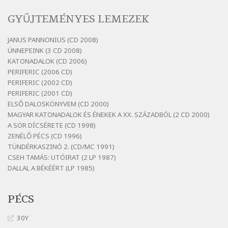
Szélkiáltó
GYŰJTEMÉNYES LEMEZEK
Bertók László: Vásáros
Szélkiáltó
JANUS PANNONIUS (CD 2008)
ÜNNEPEINK (3 CD 2008)
Bertók László: Vizibolt
KATONADALOK (CD 2006)
Szélkiáltó
PERIFERIC (2006 CD)
Bornemissza Endre: Szitakötő
PERIFERIC (2002 CD)
Szélkiáltó
PERIFERIC (2001 CD)
ELSŐ DALOSKÖNYVEM (CD 2000)
Detlev von Liliencron: Bölcsődal
MAGYAR KATONADALOK ÉS ÉNEKEK A XX. SZÁZADBÓL (2 CD 2000)
Szélkiáltó
A SÖR DÍCSÉRETE (CD 1998)
Fenyvesi Béla: Lesz-e még menedék?
ZENÉLŐ PÉCS (CD 1996)
Szélkiáltó
TÜNDÉRKASZINÓ 2. (CD/MC 1991)
CSEH TAMÁS: UTÓIRAT (2 LP 1987)
Fenyvesi Béla: Szélkiáltó kánon
DALLAL A BÉKÉÉRT (LP 1985)
Szélkiáltó
Galambosi László: Gally-tánc
PÉCS
Szélkiáltó
Galambosi László: Kalapos
30Y
Szélkiáltó