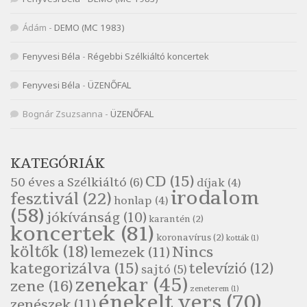
Nagy Bandó András: Vizilóblues
Szélkiáltó
Ádám
-
DEMO (MC 1983)
Nemes Nagy Ágnes: Mit beszél a tengelice?
Fenyvesi Béla
-
Régebbi Szélkiáltó koncertek
Szélkiáltó
Népköltés: Most érkeztünk
Fenyvesi Béla
-
ÜZENŐFAL
Szélkiáltó
Népköltés: Reggeli köszöntő
Bognár Zsuzsanna
-
ÜZENŐFAL
Szélkiáltó
Pákolitz István: Altató
KATEGÓRIÁK
Szélkiáltó
CD
(15)
50 éves a Szélkiáltó
(6)
díjak
(4)
Pákolitz István: Bakarasz
irodalom
fesztivál
(22)
honlap
(4)
Szélkiáltó
(58)
jókívánság
(10)
karantén
(2)
Pákolitz István: Csiga-biga
koncertek
(81)
koronavírus
(2)
Szélkiáltó
kották
(1)
költők
(18)
Nincs
lemezek
(11)
Pákolitz István: Kiolvasó
kategorizálva
(15)
televízió
(12)
sajtó
(5)
Szélkiáltó
zenekar
(45)
zene
(16)
zeneterem
(1)
Páskándi Géza: Madárijesztő
énekelt vers
(70)
zenészek
(11)