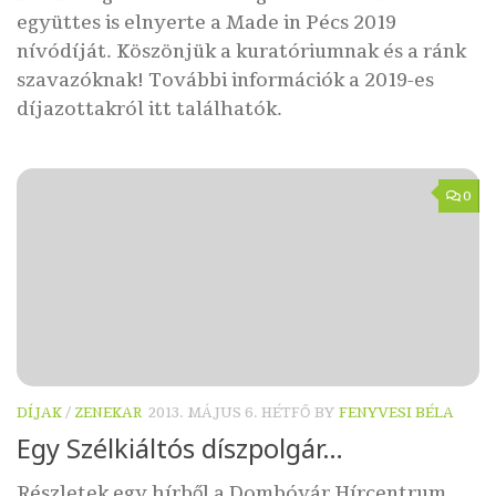
együttes is elnyerte a Made in Pécs 2019
nívódíját. Köszönjük a kuratóriumnak és a ránk
szavazóknak! További információk a 2019-es
díjazottakról itt találhatók.
0
DÍJAK
/
ZENEKAR
2013. MÁJUS 6. HÉTFŐ
BY
FENYVESI BÉLA
Egy Szélkiáltós díszpolgár…
Részletek egy hírből a Dombóvár Hírcentrum