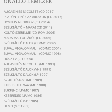
ÖNÁLLÓ LEMEZEK
Szélkiáltó
Bertók László: Az arcodra, ha nem vigyázol
AUCASIN ÉS NICOLETE (CD 2019)
Szélkiáltó
PLATÓN BENÉZ AZ ABLAKON (CD 2017)
Bertók László: Dinnye Döme
HYMNUS A BORHOZ (CD 2014)
SZÉLKIÁLTÓ – MÁRAI (CD 2011)
Szélkiáltó
KÖLTŐ SZERELME (CD-ROM 2006)
Bertók László: Diófa-levélen
MADARAK TOLLÁRÓL (CD 2005)
Szélkiáltó
SZÉLKIÁLTÓ DALOK (CD/MC 2002)
BÚVAL, VIGALOMMAL… (CD/MC 2001)
Bertók László: El-elképzelem a falansztert
BÚVAL, VIGALOMMAL… (CD/MC 1998)
Szélkiáltó
HÚSZ ÉV (CD 1994)
Bertók László: Elmenni kevés, itt maradni
AUCASIN ÉS NICOLETE (MC 1993)
sok
SZÉLKIÁLTÓ DALOK (VHS 1991)
Szélkiáltó
SZÉLKIÁLTÓ DALOK (LP 1990)
Bertók László: Mintha már pénteken
SZÜLETÉSNAP (MC 1989)
vasárnap
THIS IS THE WAY (MC 1988)
BUKFENC (LP/MC 1987)
Szélkiáltó
KESERÉDES (LP/MC 1986)
Bertók László: Ó, az a hol volt vicinális
SZÉLKIÁLTÓ (SP 1985)
Szélkiáltó
DEMO (MC 1983)
Bertók László: Sárga őszi vers