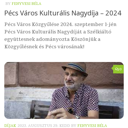
BY
FENYVESI BÉLA
Pécs Város Kulturális Nagydíja – 2024
Pécs Város Közgyűlése 2024. szeptember 1-jén
Pécs Város Kulturális Nagydíját a Szélkiáltó
együttesnek adományozta Köszönjük a
Közgyűlésnek és Pécs városának!
0
DÍJAK
2023. AUGUSZTUS 29. KEDD
BY
FENYVESI BÉLA