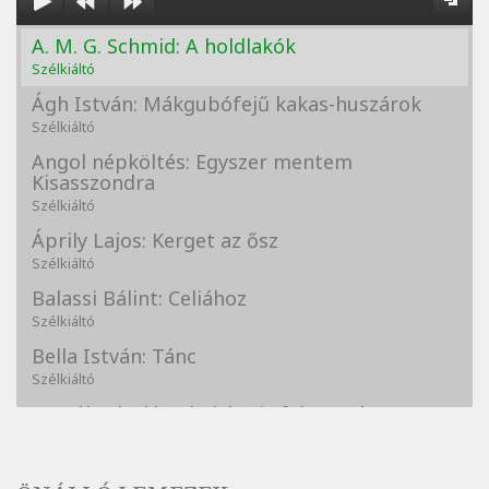
A. M. G. Schmid: A holdlakók
Szélkiáltó
Ágh István: Mákgubófejű kakas-huszárok
Szélkiáltó
Angol népköltés: Egyszer mentem
Kisasszondra
Szélkiáltó
Áprily Lajos: Kerget az ősz
Szélkiáltó
Balassi Bálint: Celiához
Szélkiáltó
Bella István: Tánc
Szélkiáltó
Bertók László: A kukára is fel vagy írva
Szélkiáltó
Bertók László: A lélegzetvételnyi csöndben