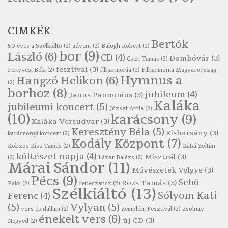
Szélkiáltó
Ratkó József: Tánc
CIMKÉK
Szélkiáltó
Bertók
Robert Burns: Árpa Jankó
50 éves a Szélkiáltó
(2)
advent
(2)
Balogh Robert
(2)
bor
(9)
László
(6)
CD
(4)
Szélkiáltó
Dombóvár
(3)
Cseh Tamás
(2)
fesztivál
(3)
Fenyvesi Béla
(2)
filharmónia
(2)
Filharmónia Magyarország
Robert Burns: Most hoci a számlát
Hymnus a
Hangzó Helikon
(6)
(2)
Szélkiáltó
borhoz
(8)
jubileum
(4)
Janus Pannonius
(3)
Robert Burns: Most hoci a számlát
Kaláka
jubileumi koncert
(5)
József Attila
(2)
Szélkiáltó
(10)
karácsony
(9)
Kaláka Versudvar
(3)
Robert Burns: Nagyhasú flaskó…
Keresztény Béla
(5)
Kisharsány
(3)
karácsonyi koncert
(2)
Szélkiáltó
Kodály Központ
(7)
Kobzos Kiss Tamás
(2)
Kátai Zoltán
Robert Burns: Skót ital
költészet napja
(4)
Misztrál
(3)
(2)
Lázár Balázs
(2)
Márai Sándor
(11)
Szélkáltó
Művészetek Völgye
(3)
Pécs
(9)
Robert Burns: Skót ital
Sebő
Rozs Tamás
(3)
Paks
(2)
reneszánsz
(2)
Szélkiáltó
(13)
Szélkiáltó
Sólyom Kati
Ferenc
(4)
(5)
Vylyan
(5)
Simkó Péter: Károgós
vers és dallam
(2)
Zempléni Fesztivál
(2)
Zsolnay
énekelt vers
(6)
Szélkiáltó
új CD
(3)
Negyed
(2)