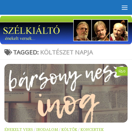
Skip to content
TAGGED:
KÖLTÉSZET NAPJA
0
ÉNEKELT VERS
/
IRODALOM
/
KÖLTŐK
/
KONCERTEK