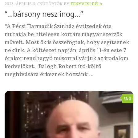
2023. ÁPRILIS 6. CSÜTÖRTÖK
BY
FENYVESI BÉLA
“…bársony nesz inog…”
“A Pécsi Harmadik Színház évtizedek óta
mutatja be hitelesen kortárs magyar szerzők
műveit. Most ők is összefogtak, hogy segítsenek
nekünk. A költészet napján, április 11-én este 7
órakor rendhagyó műsorral várjuk az irodalom
kedvelőket. Balogh Robert író-költő
meghívására érkeznek hozzánk ...
0