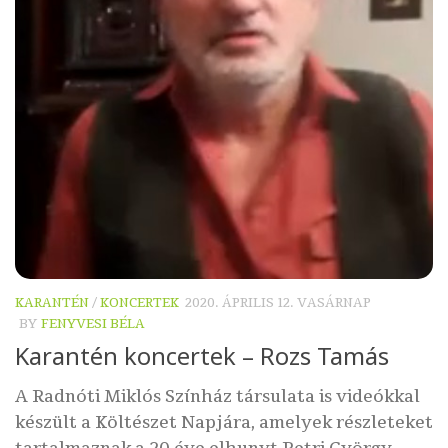
KARANTÉN
/
KONCERTEK
2020. ÁPRILIS 12. VASÁRNAP
BY
FENYVESI BÉLA
Karantén koncertek – Rozs Tamás
A Radnóti Miklós Színház társulata is videókkal
készült a Költészet Napjára, amelyek részleteket