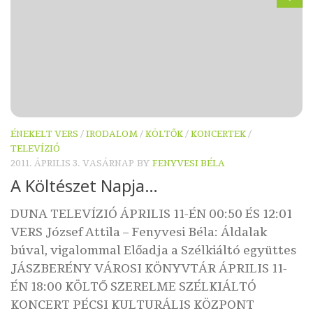
ÉNEKELT VERS
/
IRODALOM
/
KÖLTŐK
/
KONCERTEK
/
TELEVÍZIÓ
2011. ÁPRILIS 3. VASÁRNAP
BY
FENYVESI BÉLA
A Költészet Napja…
DUNA TELEVÍZIÓ ÁPRILIS 11-ÉN 00:50 ÉS 12:01
VERS József Attila – Fenyvesi Béla: Áldalak
búval, vigalommal Előadja a Szélkiáltó együttes
JÁSZBERÉNY VÁROSI KÖNYVTÁR ÁPRILIS 11-
ÉN 18:00 KÖLTŐ SZERELME SZÉLKIÁLTÓ
KONCERT PÉCSI KULTURÁLIS KÖZPONT