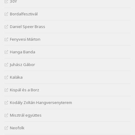
30Y
Szélkiáltó
Kiss Benedek: Vonatozó
Bordalfesztivál
Szélkiáltó
Daniel Speer Brass
Kiss Dénes: Kerékpár
Szélkiáltó
Fenyvesi Márton
Lakner Tamás: Eljöttünk mi jó este
Szélkiáltó
Hanga Banda
Márai Sándor: A fehér erdő
Juhász Gábor
Szélkiáltó
Márai Sándor: A világ füst
Kaláka
Szélkiáltó
Kispál és a Borz
Márai Sándor: Ámen
Szélkiáltó
Kodály Zoltán Hangversenyterem
Márai Sándor: Azt hiszi szerelmes
Misztrál együttes
Szélkiáltó
Márai Sándor: Dalocska
Neofolk
Szélkiáltó