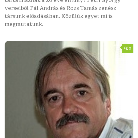
tartalmaznak a 20 éve elhunyt Petri György
verseiből Pál András és Rozs Tamás zenész
társunk előadásában. Közülük egyet mi is
megmutatunk.
0