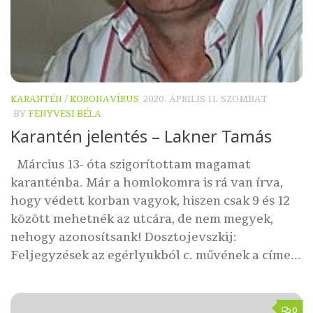
KARANTÉN
/
KORONAVÍRUS
2020. ÁPRILIS 11. SZOMBAT
BY
FENYVESI BÉLA
Karantén jelentés – Lakner Tamás
Március 13- óta szigorítottam magamat
karanténba. Már a homlokomra is rá van írva,
hogy védett korban vagyok, hiszen csak 9 és 12
között mehetnék az utcára, de nem megyek,
nehogy azonosítsank! Dosztojevszkij:
Feljegyzések az egérlyukból c. művének a címe...
0