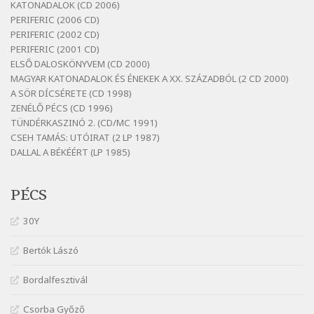
KATONADALOK (CD 2006)
Szélkiáltó
PERIFERIC (2006 CD)
Bornemissza Endre: Szitakötő
PERIFERIC (2002 CD)
Szélkiáltó
PERIFERIC (2001 CD)
ELSŐ DALOSKÖNYVEM (CD 2000)
Detlev von Liliencron: Bölcsődal
MAGYAR KATONADALOK ÉS ÉNEKEK A XX. SZÁZADBÓL (2 CD 2000)
Szélkiáltó
A SÖR DÍCSÉRETE (CD 1998)
Fenyvesi Béla: Lesz-e még menedék?
ZENÉLŐ PÉCS (CD 1996)
Szélkiáltó
TÜNDÉRKASZINÓ 2. (CD/MC 1991)
CSEH TAMÁS: UTÓIRAT (2 LP 1987)
Fenyvesi Béla: Szélkiáltó kánon
DALLAL A BÉKÉÉRT (LP 1985)
Szélkiáltó
Galambosi László: Gally-tánc
PÉCS
Szélkiáltó
Galambosi László: Kalapos
30Y
Szélkiáltó
Bertók Lászó
Győri László: Jönnek a törökök
Szélkiáltó
Bordalfesztivál
J. A. Rimbaud: Kenyérlesők
Szélkiáltó
Csorba Győző