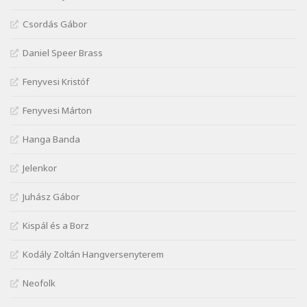
Janus Pannonius: Könyörgés az istenekhez a
Csordás Gábor
török ellen hadba induló Mátyás királyért
Szélkiáltó
Daniel Speer Brass
Janus Pannonius: Névváltoztatásáról
Szélkiáltó
Fenyvesi Kristóf
József Attila: Csók kérés tavasszal
Fenyvesi Márton
Szélkiáltó
József Attila: Hajad az ujjamé
Hanga Banda
Szélkiáltó
Jelenkor
József Attila: Jaj, majdnem
Szélkiáltó
Juhász Gábor
József Attila: Mikor az uccán
Szélkiáltó
Kispál és a Borz
József Attila: Minden s mindenki
Kodály Zoltán Hangversenyterem
Szélkiáltó
József Attila: Mióta elmentél
Neofolk
Szélkiáltó