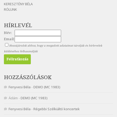
KERESZTÉNY BÉLA
Nagy Bandó András: Nyári éj
RÓLUNK
Szélkiáltó
Nagy Bandó András: Nyolc pók
HÍRLEVÉL
Szélkiáltó
Név:
Nagy Bandó András: Pöttyös katica
Email:
Szélkiáltó
Hozzájárulok ahhoz, hogy a megadott adataimat tárolják és hírlevelek
Nagy Bandó András: Scarabeus
küldéséhez felhasználják
Szélkiáltó
Nagy Bandó András: Ülj le csak egyszer
Szélkiáltó
Nagy Bandó András: Vakondok
HOZZÁSZÓLÁSOK
Szélkiáltó
Fenyvesi Béla
-
DEMO (MC 1983)
Nagy Bandó András: Vizilóblues
Szélkiáltó
Ádám
-
DEMO (MC 1983)
Nemes Nagy Ágnes: Mit beszél a tengelice?
Fenyvesi Béla
-
Régebbi Szélkiáltó koncertek
Szélkiáltó