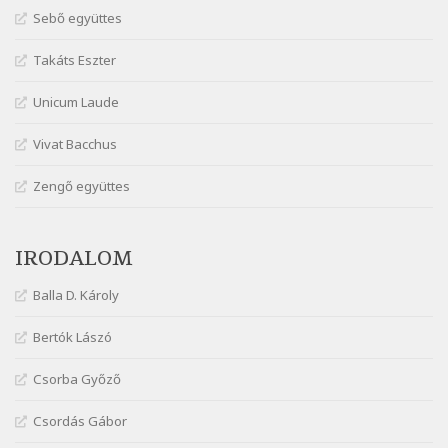
Márai Sándor: Együgyű vers gyorsvonatban
Sebő együttes
Szélkiáltó
Takáts Eszter
Márai Sándor: Ez a kávéház
Szélkiáltó
Unicum Laude
Márai Sándor: Harminc
Vivat Bacchus
Szélkiáltó
Márai Sándor: Hol vagyok?
Zengő együttes
Szélkiáltó
Márai Sándor: Tavasz
IRODALOM
Szélkiáltó
Márai Sándor: Ujjgyakorlat 8
Balla D. Károly
Szélkiáltó
Márai Sándor: Zsoltár
Bertók Lászó
Szélkiáltó
Csorba Győző
Mária Sándor: Hallgatás
Szélkiáltó
Csordás Gábor
Nagy Bandó András: Azt álmodtam