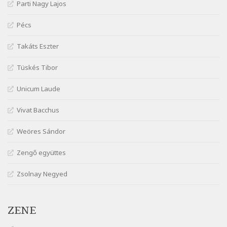
Parti Nagy Lajos
József Attila: Ne bántsda gyönge nőt
Szélkiáltó
Pécs
József Attila: Óda – Mellékdal
Szélkiáltó
Takáts Eszter
József Attila: Ringató
Tüskés Tibor
Szélkiáltó
József Attila: Szerelmesvers
Unicum Laude
Szélkiáltó
Vivat Bacchus
József Attila: Tószunnyadó
Szélkiáltó
Weöres Sándor
József Attila: Virág (Mártinak)
Zengő együttes
Szélkiáltó
József Attila: Virágos
Zsolnay Negyed
Szélkiáltó
K. I. Galczynski: Találkozás Chopinnal
Szélkiáltó
ZENE
Kiss Benedek: Számoló mese