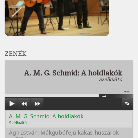
ZENÉK
A. M. G. Schmid: A holdlakók
Szélkiáltó
00:00
A. M. G. Schmid: A holdlakók
Szélkiáltó
Ágh István: Mákgubófejű kakas-huszárok