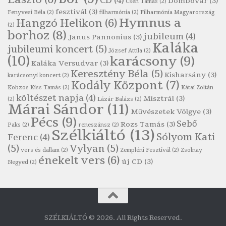
CD
(4)
Dombóvár
(3)
Cseh Tamás
(2)
fesztivál
(3)
Fenyvesi Béla
(2)
filharmónia
(2)
Filharmónia Magyarország
Robert Burns: Most hoci a számlát
Hymnus a
Hangzó Helikon
(6)
(2)
Szélkiáltó
borhoz
(8)
jubileum
(4)
Janus Pannonius
(3)
Robert Burns: Most hoci a számlát
Kaláka
jubileumi koncert
(5)
József Attila
(2)
Szélkiáltó
(10)
karácsony
(9)
Kaláka Versudvar
(3)
Robert Burns: Nagyhasú flaskó…
Keresztény Béla
(5)
Kisharsány
(3)
karácsonyi koncert
(2)
Szélkiáltó
Kodály Központ
(7)
Kobzos Kiss Tamás
(2)
Kátai Zoltán
Robert Burns: Skót ital
költészet napja
(4)
Misztrál
(3)
(2)
Lázár Balázs
(2)
Márai Sándor
(11)
Szélkáltó
Művészetek Völgye
(3)
Pécs
(9)
Robert Burns: Skót ital
Sebő
Rozs Tamás
(3)
Paks
(2)
reneszánsz
(2)
Szélkiáltó
(13)
Szélkiáltó
Sólyom Kati
Ferenc
(4)
(5)
Vylyan
(5)
Simkó Péter: Károgós
vers és dallam
(2)
Zempléni Fesztivál
(2)
Zsolnay
énekelt vers
(6)
Szélkiáltó
új CD
(3)
Negyed
(2)
Szécsi Margit: Költő és halál
Szélkiáltó
Szepesi Attila: Csali dal
Szélkiáltó
SZÉLKIÁLTÓ © 2026. All Rights Reserved.