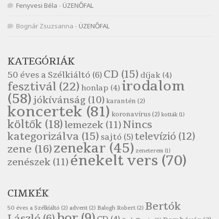
Népköltés: Most érkeztünk
Fenyvesi Béla
-
ÜZENŐFAL
Szélkiáltó
Népköltés: Reggeli köszöntő
Bognár Zsuzsanna
-
ÜZENŐFAL
Szélkiáltó
Pákolitz István: Altató
KATEGÓRIÁK
Szélkiáltó
CD
(15)
50 éves a Szélkiáltó
(6)
díjak
(4)
Pákolitz István: Bakarasz
irodalom
fesztivál
(22)
honlap
(4)
Szélkiáltó
(58)
jókívánság
(10)
karantén
(2)
Pákolitz István: Csiga-biga
koncertek
(81)
koronavírus
(2)
Szélkiáltó
kották
(1)
költők
(18)
Nincs
lemezek
(11)
Pákolitz István: Kiolvasó
kategorizálva
(15)
televízió
(12)
sajtó
(5)
Szélkiáltó
zenekar
(45)
zene
(16)
zeneterem
(1)
Páskándi Géza: Madárijesztő
énekelt vers
(70)
zenészek
(11)
Szélkiáltó
Ratkó József: Tánc
CIMKÉK
Szélkiáltó
Bertók
Robert Burns: Árpa Jankó
50 éves a Szélkiáltó
(2)
advent
(2)
Balogh Robert
(2)
bor
(9)
László
(6)
Szélkiáltó