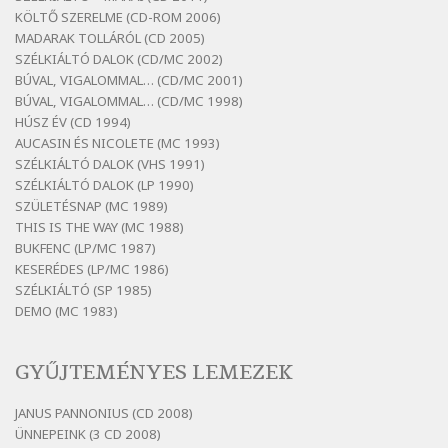
KÖLTŐ SZERELME (CD-ROM 2006)
Bertók László: Diófa-levélen
MADARAK TOLLÁRÓL (CD 2005)
Szélkiáltó
SZÉLKIÁLTÓ DALOK (CD/MC 2002)
BÚVAL, VIGALOMMAL… (CD/MC 2001)
Bertók László: El-elképzelem a falansztert
BÚVAL, VIGALOMMAL… (CD/MC 1998)
Szélkiáltó
HÚSZ ÉV (CD 1994)
Bertók László: Elmenni kevés, itt maradni
AUCASIN ÉS NICOLETE (MC 1993)
sok
SZÉLKIÁLTÓ DALOK (VHS 1991)
Szélkiáltó
SZÉLKIÁLTÓ DALOK (LP 1990)
Bertók László: Mintha már pénteken
SZÜLETÉSNAP (MC 1989)
vasárnap
THIS IS THE WAY (MC 1988)
BUKFENC (LP/MC 1987)
Szélkiáltó
KESERÉDES (LP/MC 1986)
Bertók László: Ó, az a hol volt vicinális
SZÉLKIÁLTÓ (SP 1985)
Szélkiáltó
DEMO (MC 1983)
Bertók László: Sárga őszi vers
Szélkiáltó
GYŰJTEMÉNYES LEMEZEK
Bertók László: Vásáros
Szélkiáltó
JANUS PANNONIUS (CD 2008)
ÜNNEPEINK (3 CD 2008)
Bertók László: Vizibolt