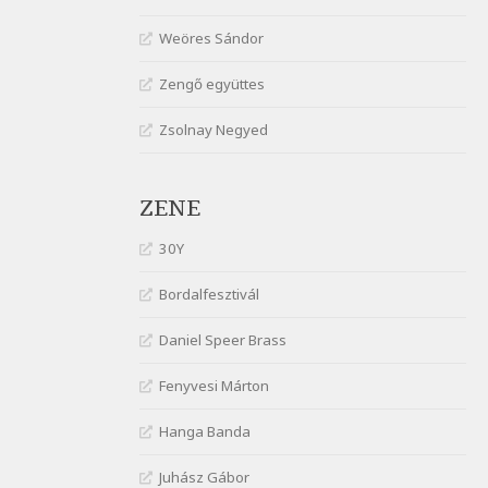
gyönge nőt
Weöres Sándor
Szélkiáltó
József Attila: Óda – Mellékdal
Zengő együttes
Szélkiáltó
Zsolnay Negyed
József Attila: Ringató
Szélkiáltó
József Attila: Szerelmesvers
ZENE
Szélkiáltó
József Attila: Tószunnyadó
30Y
Szélkiáltó
Bordalfesztivál
József Attila: Virág (Mártinak)
Szélkiáltó
Daniel Speer Brass
József Attila: Virágos
Fenyvesi Márton
Szélkiáltó
K. I. Galczynski: Találkozás
Hanga Banda
Chopinnal
Szélkiáltó
Juhász Gábor