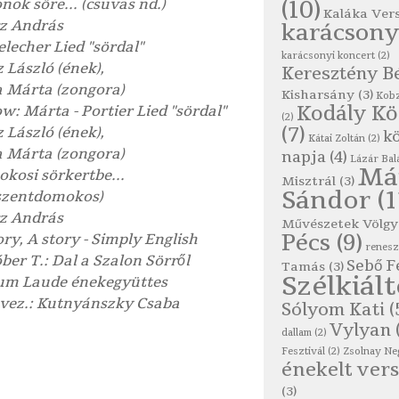
nok söre... (csuvas nd.)
(10)
Kaláka Ver
z András
karácsony
lecher Lied "sördal"
karácsonyi koncert
(2)
 László (ének)
,
Keresztény B
 Márta (zongora)
Kisharsány
(3)
Kobz
Kodály K
ow: Márta - Portier Lied "sördal"
(2)
(7)
 László (ének),
kö
Kátai Zoltán
(2)
 Márta (zongora)
napja
(4)
Lázár Bal
Má
kosi sörkertbe...
Misztrál
(3)
Sándor
(1
szentdomokos)
z András
Művészetek Völgy
Pécs
(9)
ory, A story - Simply English
renes
ber T.: Dal a Szalon Sörről
Sebő F
Tamás
(3)
Szélkiál
um Laude énekegyüttes
vez.: Kutnyánszky Csaba
Sólyom Kati
(
Vylyan
dallam
(2)
Fesztivál
(2)
Zsolnay Ne
énekelt vers
(3)