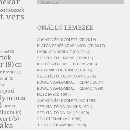
nekar
Szélkiáltó
zenészek
Bertók László: A kukára is fel
t vers
vagy írva
Szélkiáltó
ÖNÁLLÓ LEMEZEK
Bertók László: A
lélegzetvételnyi csöndben
AUCASIN ÉS NICOLETE (CD 2019)
Szélkiáltó
PLATÓN BENÉZ AZ ABLAKON (CD 2017)
HYMNUS A BORHOZ (CD 2014)
advent
(2)
Bertók László: Az arcodra, ha
rtók
SZÉLKIÁLTÓ – MÁRAI (CD 2011)
nem vigyázol
r
(9)
KÖLTŐ SZERELME (CD-ROM 2006)
CD
Szélkiáltó
MADARAK TOLLÁRÓL (CD 2005)
mbóvár
(3)
Bertók László: Dinnye Döme
SZÉLKIÁLTÓ DALOK (CD/MC 2002)
ivál
(3)
Szélkiáltó
BÚVAL, VIGALOMMAL… (CD/MC 2001)
nia
BÚVAL, VIGALOMMAL… (CD/MC 1998)
Bertók László: Diófa-levélen
ngzó
HÚSZ ÉV (CD 1994)
Hymnus
Szélkiáltó
AUCASIN ÉS NICOLETE (MC 1993)
)
Bertók László: El-elképzelem a
Janus
SZÉLKIÁLTÓ DALOK (VHS 1991)
falansztert
ileum
(4)
SZÉLKIÁLTÓ DALOK (LP 1990)
Szélkiáltó
cert
(5)
SZÜLETÉSNAP (MC 1989)
láka
THIS IS THE WAY (MC 1988)
Bertók László: Elmenni kevés,