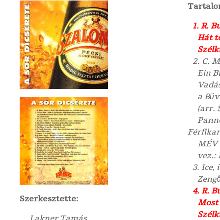
Tartalo
1. R. B
Hát t
Szélk
2. C. M
Ein B
Vadá
a Bűv
(arr.
Panno
Férfikar
MÉV 
vez.:
3. Ice, 
Zengő
4. R. B
Szerkesztette:
Most 
Szélk
Lakner Tamás