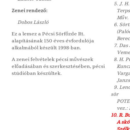
5. J. H.
Zenei rendező:
Terps
Műv. 
Dobos László
6. Sört 
(Paló
Ez a lemez a Pécsi Sörfőzde Rt.
Berec
alapításának 150 éves évfordulója
7. Das 
alkalmából készült 1998-ban.
Veme
A zenei felvételek pécsi művészek
8. H. Pu
előadásában és szerkesztésében, pécsi
Kuncz
stúdióban készültek.
Varga
Janzsó
9. Lendv
sör
POTE
vez.:
10. R. B
A skót
Szélk