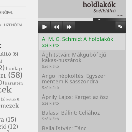
holdlakók
Szélkiáltó
ENŐFAL
00:00
a
-
ÜZENŐFAL
A. M. G. Schmid: A holdlakók
K
Szélkiáltó
iáltó
(6)
Ágh István: Mákgubófejű
kakas-huszárok
)
2)
Szélkiáltó
honlap
om
(58)
Angol népköltés: Egyszer
mentem Kisasszondra
0)
karantén
tek
Szélkiáltó
Áprily Lajos: Kerget az ősz
(2)
kották
(1)
Szélkiáltó
emezek
Balassi Bálint: Celiához
va
(15)
Szélkiáltó
zió
(12)
Bella István: Tánc