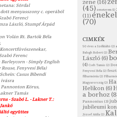
ze
zene
(16)
metana: Sördal
(45)
zeneterem
(1)
adott menyasszony c. operából
énekel
(11)
 Szabó Ferenc)
(70)
za László, Stumpf Árpád
n Volán Rt. Bartók Béla
CIMKÉK
,
50 éves a Szélkiáltó
(2)
Koncertfúvószenekar,
Be
Balogh Robert
(2)
 Szabó Ferenc
bo
László
(6)
 Barleycorn - Simply English
(4)
Do
Cseh Tamás
(2)
 Rouse, Fenyvesi Béla)
feszt
Fenyvesi Béla
(2)
. Schein: Casus Bibendi
filharmónia
(2)
Filharmó
 ivásra
Ha
Magyarország
(2)
 Pannonton Kórus,
Helikon
(6)
Lakner Tamás
a borhoz
(8
urns - Szabó L. - Lakner T.:
jub
Pannonius
(3)
 Jankó
jubileumi kon
Ka
iáltó együttes
József Attila
(2)