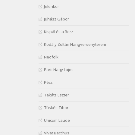
Janus Pannonius:
Jelenkor
Névváltoztatásáról
Szélkiáltó
Juhász Gábor
József Attila: Csók kérés
Kispál és a Borz
tavasszal
Szélkiáltó
Kodály Zoltán Hangversenyterem
József Attila: Hajad az ujjamé
Szélkiáltó
Neofolk
József Attila: Jaj, majdnem
Parti Nagy Lajos
Szélkiáltó
József Attila: Mikor az uccán
Pécs
Szélkiáltó
Takáts Eszter
József Attila: Minden s
mindenki
Tüskés Tibor
Szélkiáltó
József Attila: Mióta elmentél
Unicum Laude
Szélkiáltó
Vivat Bacchus
József Attila: Ne bántsda