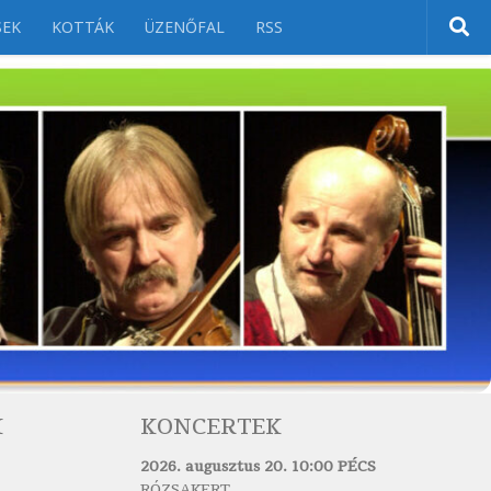
SEK
KOTTÁK
ÜZENŐFAL
RSS
K
KONCERTEK
2026. augusztus 20. 10:00 PÉCS
RÓZSAKERT