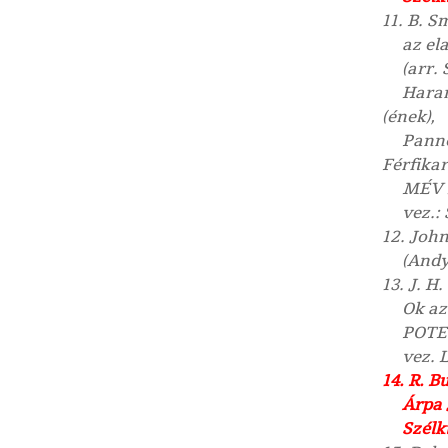
11. B. S
az el
(arr.
Haram
(ének),
Panno
Férfikar
MÉV 
vez.:
12. John
(Andy
13. J. H
Ok az
POTE
vez. 
14. R. B
Árpa
Szélk