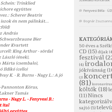
Szélkiáltó koncertek
 Schein: Trinklied
ichore együttes
Fenyvesi Béla
-
ÜZ
vez.: Scherer Beatrix
iszok én nem pálinkát...
Bognár Zsuzsann
cföld)
z András
KATEGÓRIÁ
Schwarzbraune Bier
nder Kvartett
50 éves a Szélk
CD
(15)
rcell: King Arthur - sördal
díjak
(4
fesztivál
(2
 László (ének),
irodal
 Márta (csembalo)
,
(4)
 Ildikó (cello)
jókívánság
(1
koncer
ay K. - R. Burns - Nagy L.: A jó
(2)
(81)
koronavírus
-Pannonton Kórus,
költők
(18)
l
 Lakner Tamás
Nincs
(11)
urns - Nagy L. - Fenyvesi B.:
kategorizál
 ital
televí
sajtó
(5)
iáltó együttes