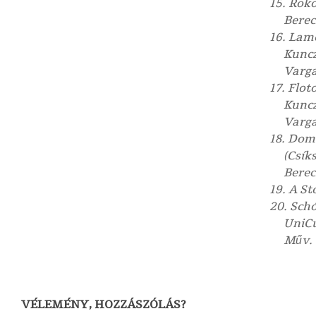
15. Roko
Berec
16. Lame
Kuncz
Varga
17. Flot
Kuncz
Varga
18. Domo
(Csík
Berec
19. A St
20. Schó
UniC
Műv. 
VÉLEMÉNY, HOZZÁSZÓLÁS?