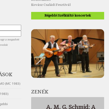
Kovász Családi Fesztivál
Régebbi Szélkiáltó koncertek
hogy a megadott
levelek
ÁSOK
MO (MC 1983)
ZENÉK
1983)
gebbi
A. M. G. Schmid: A