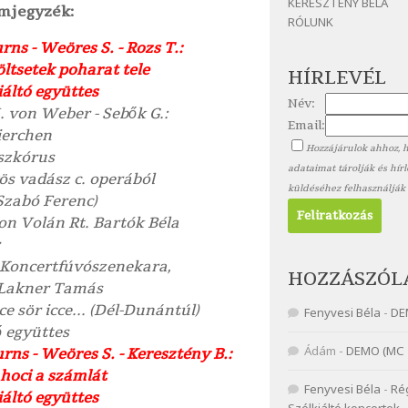
KERESZTÉNY BÉLA
mjegyzék:
RÓLUNK
urns - Weöres S. - Rozs T.:
öltsetek poharat tele
HÍRLEVÉL
iáltó együttes
Név:
. von Weber - Sebők G.:
Email:
ierchen
Hozzájárulok ahhoz, 
szkórus
adataimat tárolják és hír
ös vadász c. operából
küldéséhez felhasználják
 Szabó Ferenc)
n Volán Rt. Bartók Béla
Koncertfúvószenekara,
HOZZÁSZÓL
 Lakner Tamás
ice sör icce... (Dél-Dunántúl)
Fenyvesi Béla
-
DE
 együttes
Ádám
-
DEMO (MC 
urns - Weöres S. - Keresztény B.:
hoci a számlát
Fenyvesi Béla
-
Ré
iáltó együttes