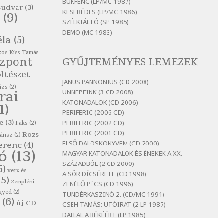
itt maradni sok
BUKFENC (LP/MC 1987)
sudvar
(3)
KESERÉDES (LP/MC 1986)
Szélkiáltó
(9)
SZÉLKIÁLTÓ (SP 1985)
Bertók László: Mintha már
DEMO (MC 1983)
pénteken vasárnap
éla
(5)
Szélkiáltó
os Kiss Tamás
özpont
GYŰJTEMÉNYES LEMEZEK
Bertók László: Ó, az a hol volt
vicinális
ltészet
JANUS PANNONIUS (CD 2008)
Szélkiáltó
ázs
(2)
ÜNNEPEINK (3 CD 2008)
rai
Bertók László: Sárga őszi vers
KATONADALOK (CD 2006)
1)
Szélkiáltó
PERIFERIC (2006 CD)
e
(3)
PERIFERIC (2002 CD)
Bertók László: Vásáros
Paks
(2)
PERIFERIC (2001 CD)
Rozs
Szélkiáltó
zánsz
(2)
ELSŐ DALOSKÖNYVEM (CD 2000)
erenc
(4)
Bertók László: Vizibolt
tó
(13)
MAGYAR KATONADALOK ÉS ÉNEKEK A XX.
Szélkiáltó
SZÁZADBÓL (2 CD 2000)
5)
vers és
A SÖR DÍCSÉRETE (CD 1998)
Bornemissza Endre: Szitakötő
(5)
Zempléni
ZENÉLŐ PÉCS (CD 1996)
Szélkiáltó
gyed
(2)
TÜNDÉRKASZINÓ 2. (CD/MC 1991)
(6)
Detlev von Liliencron:
új CD
CSEH TAMÁS: UTÓIRAT (2 LP 1987)
Bölcsődal
DALLAL A BÉKÉÉRT (LP 1985)