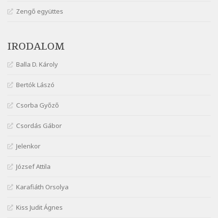
Márai Sándor: Hol vagyok?
Zengő együttes
Szélkiáltó
Márai Sándor: Tavasz
IRODALOM
Szélkiáltó
Márai Sándor: Ujjgyakorlat 8
Balla D. Károly
Szélkiáltó
Márai Sándor: Zsoltár
Bertók Lászó
Szélkiáltó
Csorba Győző
Mária Sándor: Hallgatás
Szélkiáltó
Csordás Gábor
Nagy Bandó András: Azt álmodtam
Jelenkor
Szélkiáltó
Nagy Bandó András: Bagon át
József Attila
Szélkiáltó
Nagy Bandó András: Botos tánc
Karafiáth Orsolya
Szélkiáltó
Kiss Judit Ágnes
Nagy Bandó András: Egérút