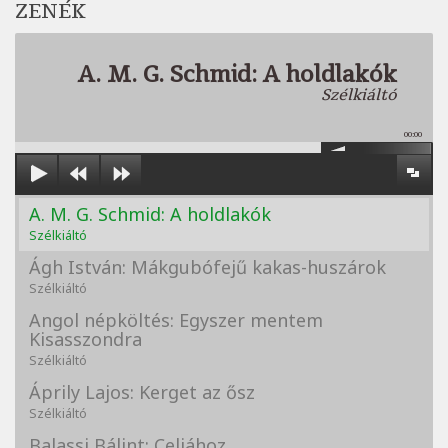
ZENÉK
A. M. G. Schmid: A holdlakók
Szélkiáltó
00:00
A. M. G. Schmid: A holdlakók
Szélkiáltó
Ágh István: Mákgubófejű kakas-huszárok
Szélkiáltó
Angol népköltés: Egyszer mentem
Kisasszondra
Szélkiáltó
Áprily Lajos: Kerget az ősz
Szélkiáltó
Balassi Bálint: Celiához