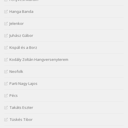
Szélkiáltó
József Attila: Hajad az ujjamé
Hanga Banda
Szélkiáltó
Jelenkor
József Attila: Jaj, majdnem
Szélkiáltó
Juhász Gábor
József Attila: Mikor az uccán
Szélkiáltó
Kispál és a Borz
József Attila: Minden s mindenki
Kodály Zoltán Hangversenyterem
Szélkiáltó
József Attila: Mióta elmentél
Neofolk
Szélkiáltó
Parti Nagy Lajos
József Attila: Ne bántsda gyönge nőt
Szélkiáltó
Pécs
József Attila: Óda – Mellékdal
Szélkiáltó
Takáts Eszter
József Attila: Ringató
Tüskés Tibor
Szélkiáltó