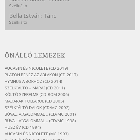
Szélkiáltó
Bella István: Tánc
Szélkiáltó
Bertók László: A kukára is fel vagy írva
Szélkiáltó
Bertók László: A lélegzetvételnyi csöndben
ÖNÁLLÓ LEMEZEK
Szélkiáltó
Bertók László: Az arcodra, ha nem vigyázol
AUCASIN ÉS NICOLETE (CD 2019)
Szélkiáltó
PLATÓN BENÉZ AZ ABLAKON (CD 2017)
Bertók László: Dinnye Döme
HYMNUS A BORHOZ (CD 2014)
SZÉLKIÁLTÓ – MÁRAI (CD 2011)
Szélkiáltó
KÖLTŐ SZERELME (CD-ROM 2006)
Bertók László: Diófa-levélen
MADARAK TOLLÁRÓL (CD 2005)
Szélkiáltó
SZÉLKIÁLTÓ DALOK (CD/MC 2002)
BÚVAL, VIGALOMMAL… (CD/MC 2001)
Bertók László: El-elképzelem a falansztert
BÚVAL, VIGALOMMAL… (CD/MC 1998)
Szélkiáltó
HÚSZ ÉV (CD 1994)
Bertók László: Elmenni kevés, itt maradni
AUCASIN ÉS NICOLETE (MC 1993)
sok