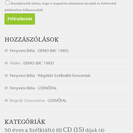
Hozzájárulok ahhoz, hogy a megadott adataimat tárolják és hírlevelek
Nagy Bandó András: Scarabeus
küldéséhez felhasználják
Szélkiáltó
Nagy Bandó András: Ülj le csak egyszer
Szélkiáltó
Nagy Bandó András: Vakondok
HOZZÁSZÓLÁSOK
Szélkiáltó
Fenyvesi Béla
-
DEMO (MC 1983)
Nagy Bandó András: Vizilóblues
Szélkiáltó
Ádám
-
DEMO (MC 1983)
Nemes Nagy Ágnes: Mit beszél a tengelice?
Fenyvesi Béla
-
Régebbi Szélkiáltó koncertek
Szélkiáltó
Népköltés: Most érkeztünk
Fenyvesi Béla
-
ÜZENŐFAL
Szélkiáltó
Népköltés: Reggeli köszöntő
Bognár Zsuzsanna
-
ÜZENŐFAL
Szélkiáltó
Pákolitz István: Altató
KATEGÓRIÁK
Szélkiáltó
CD
(15)
50 éves a Szélkiáltó
(6)
díjak
(4)
Pákolitz István: Bakarasz