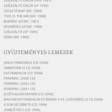
SZÉLKIÁLTÓ DALOK (VHS 1991)
Szélkiáltó
SZÉLKIÁLTÓ DALOK (LP 1990)
Bertók László: Mintha már pénteken
SZÜLETÉSNAP (MC 1989)
vasárnap
THIS IS THE WAY (MC 1988)
BUKFENC (LP/MC 1987)
Szélkiáltó
KESERÉDES (LP/MC 1986)
Bertók László: Ó, az a hol volt vicinális
SZÉLKIÁLTÓ (SP 1985)
Szélkiáltó
DEMO (MC 1983)
Bertók László: Sárga őszi vers
Szélkiáltó
GYŰJTEMÉNYES LEMEZEK
Bertók László: Vásáros
Szélkiáltó
JANUS PANNONIUS (CD 2008)
ÜNNEPEINK (3 CD 2008)
Bertók László: Vizibolt
KATONADALOK (CD 2006)
Szélkiáltó
PERIFERIC (2006 CD)
Bornemissza Endre: Szitakötő
PERIFERIC (2002 CD)
Szélkiáltó
PERIFERIC (2001 CD)
ELSŐ DALOSKÖNYVEM (CD 2000)
Detlev von Liliencron: Bölcsődal
MAGYAR KATONADALOK ÉS ÉNEKEK A XX. SZÁZADBÓL (2 CD 2000)
Szélkiáltó
A SÖR DÍCSÉRETE (CD 1998)
Fenyvesi Béla: Lesz-e még menedék?
ZENÉLŐ PÉCS (CD 1996)