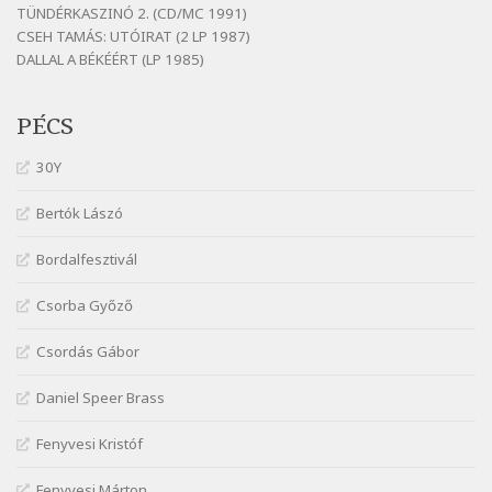
Szélkiáltó
TÜNDÉRKASZINÓ 2. (CD/MC 1991)
CSEH TAMÁS: UTÓIRAT (2 LP 1987)
Fenyvesi Béla: Szélkiáltó kánon
DALLAL A BÉKÉÉRT (LP 1985)
Szélkiáltó
Galambosi László: Gally-tánc
PÉCS
Szélkiáltó
Galambosi László: Kalapos
30Y
Szélkiáltó
Bertók Lászó
Győri László: Jönnek a törökök
Szélkiáltó
Bordalfesztivál
J. A. Rimbaud: Kenyérlesők
Szélkiáltó
Csorba Győző
Janus Pannonius: Könyörgés az istenekhez a
Csordás Gábor
török ellen hadba induló Mátyás királyért
Szélkiáltó
Daniel Speer Brass
Janus Pannonius: Névváltoztatásáról
Szélkiáltó
Fenyvesi Kristóf
József Attila: Csók kérés tavasszal
Fenyvesi Márton