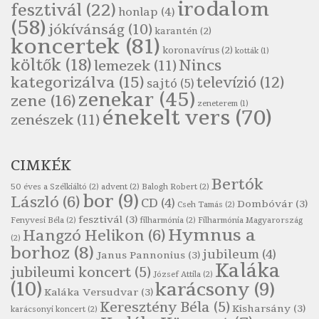
irodalom
fesztivál
(22)
honlap
(4)
Szélkiáltó
(58)
jókívánság
(10)
karantén
(2)
Pákolitz István: Csiga-biga
koncertek
(81)
koronavírus
(2)
Szélkiáltó
kották
(1)
költők
(18)
Nincs
lemezek
(11)
Pákolitz István: Kiolvasó
kategorizálva
(15)
televízió
(12)
sajtó
(5)
Szélkiáltó
zenekar
(45)
zene
(16)
zeneterem
(1)
Páskándi Géza: Madárijesztő
énekelt vers
(70)
zenészek
(11)
Szélkiáltó
Ratkó József: Tánc
CIMKÉK
Szélkiáltó
Bertók
Robert Burns: Árpa Jankó
50 éves a Szélkiáltó
(2)
advent
(2)
Balogh Robert
(2)
bor
(9)
László
(6)
CD
(4)
Szélkiáltó
Dombóvár
(3)
Cseh Tamás
(2)
fesztivál
(3)
Fenyvesi Béla
(2)
filharmónia
(2)
Filharmónia Magyarország
Robert Burns: Most hoci a számlát
Hymnus a
Hangzó Helikon
(6)
(2)
Szélkiáltó
borhoz
(8)
jubileum
(4)
Janus Pannonius
(3)
Robert Burns: Most hoci a számlát
Kaláka
jubileumi koncert
(5)
József Attila
(2)
Szélkiáltó
(10)
karácsony
(9)
Kaláka Versudvar
(3)
Robert Burns: Nagyhasú flaskó…
Keresztény Béla
(5)
Kisharsány
(3)
karácsonyi koncert
(2)
Szélkiáltó