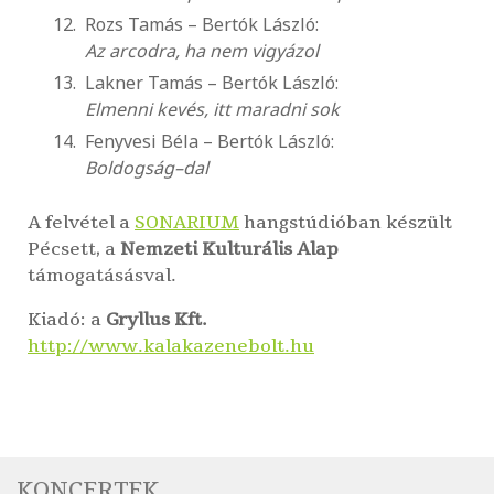
Rozs Tamás – Bertók László:
Az arcodra, ha nem vigyázol
Lakner Tamás – Bertók László:
Elmenni kevés, itt maradni sok
Fenyvesi Béla – Bertók László:
Boldogság–dal
A felvétel a
SONARIUM
hangstúdióban készült
Pécsett, a
Nemzeti Kulturális Alap
támogatásásval.
Kiadó: a
Gryllus Kft.
http://www.kalakazenebolt.hu
KONCERTEK