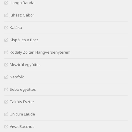
Szélkiáltó
Hanga Banda
Márai Sándor: A fehér erdő
Juhász Gábor
Szélkiáltó
Márai Sándor: A világ füst
Kaláka
Szélkiáltó
Kispál és a Borz
Márai Sándor: Ámen
Szélkiáltó
Kodály Zoltán Hangversenyterem
Márai Sándor: Azt hiszi szerelmes
Misztrál együttes
Szélkiáltó
Márai Sándor: Dalocska
Neofolk
Szélkiáltó
Márai Sándor: Együgyű vers gyorsvonatban
Sebő együttes
Szélkiáltó
Takáts Eszter
Márai Sándor: Ez a kávéház
Szélkiáltó
Unicum Laude
Márai Sándor: Harminc
Vivat Bacchus
Szélkiáltó