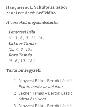
Hangmérnök:
Schulteisz Gábor
Zenei rendező:
Szélkiáltó
A verseket megzenésítette:
Fenyvesi Béla
(1., 3., 5., 9., 11., 14.)
Lakner Tamás
(2., 7., 8., 13.)
Rozs Tamás
(4., 6., 10., 12.)
Tartalomjegyzék:
Fenyvesi Béla – Bertók László:
Platón benéz az ablakon
Lakner Tamás – Bertók László:
Sárga őszi vers
Fenyvesi Béla – Bertók László: