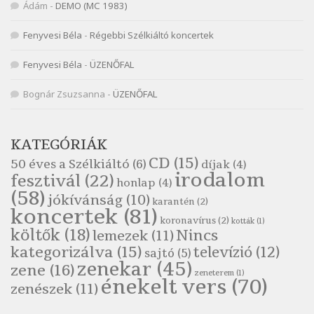
Ádám
-
DEMO (MC 1983)
Nemes Nagy Ágnes: Mit beszél a tengelice?
Fenyvesi Béla
-
Régebbi Szélkiáltó koncertek
Szélkiáltó
Népköltés: Most érkeztünk
Fenyvesi Béla
-
ÜZENŐFAL
Szélkiáltó
Népköltés: Reggeli köszöntő
Bognár Zsuzsanna
-
ÜZENŐFAL
Szélkiáltó
Pákolitz István: Altató
KATEGÓRIÁK
Szélkiáltó
CD
(15)
50 éves a Szélkiáltó
(6)
díjak
(4)
Pákolitz István: Bakarasz
irodalom
fesztivál
(22)
honlap
(4)
Szélkiáltó
(58)
jókívánság
(10)
karantén
(2)
Pákolitz István: Csiga-biga
koncertek
(81)
koronavírus
(2)
Szélkiáltó
kották
(1)
költők
(18)
Nincs
lemezek
(11)
Pákolitz István: Kiolvasó
kategorizálva
(15)
televízió
(12)
sajtó
(5)
Szélkiáltó
zenekar
(45)
zene
(16)
zeneterem
(1)
Páskándi Géza: Madárijesztő
énekelt vers
(70)
zenészek
(11)
Szélkiáltó