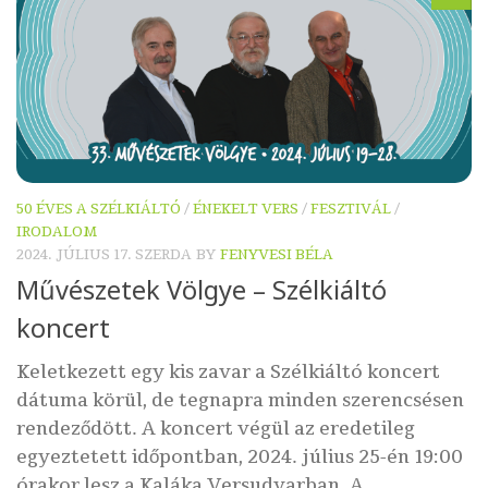
50 ÉVES A SZÉLKIÁLTÓ
/
ÉNEKELT VERS
/
FESZTIVÁL
/
IRODALOM
2024. JÚLIUS 17. SZERDA
BY
FENYVESI BÉLA
Művészetek Völgye – Szélkiáltó
koncert
Keletkezett egy kis zavar a Szélkiáltó koncert
dátuma körül, de tegnapra minden szerencsésen
rendeződött. A koncert végül az eredetileg
egyeztetett időpontban, 2024. július 25-én 19:00
órakor lesz a Kaláka Versudvarban. A