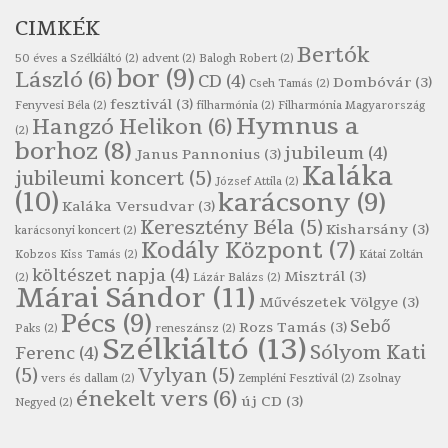
Ratkó József: Tánc
CIMKÉK
Szélkiáltó
Bertók
Robert Burns: Árpa Jankó
50 éves a Szélkiáltó
(2)
advent
(2)
Balogh Robert
(2)
bor
(9)
László
(6)
CD
(4)
Szélkiáltó
Dombóvár
(3)
Cseh Tamás
(2)
fesztivál
(3)
Fenyvesi Béla
(2)
filharmónia
(2)
Filharmónia Magyarország
Robert Burns: Most hoci a számlát
Hymnus a
Hangzó Helikon
(6)
(2)
Szélkiáltó
borhoz
(8)
jubileum
(4)
Janus Pannonius
(3)
Robert Burns: Most hoci a számlát
Kaláka
jubileumi koncert
(5)
József Attila
(2)
Szélkiáltó
(10)
karácsony
(9)
Kaláka Versudvar
(3)
Robert Burns: Nagyhasú flaskó…
Keresztény Béla
(5)
Kisharsány
(3)
karácsonyi koncert
(2)
Szélkiáltó
Kodály Központ
(7)
Kobzos Kiss Tamás
(2)
Kátai Zoltán
Robert Burns: Skót ital
költészet napja
(4)
Misztrál
(3)
(2)
Lázár Balázs
(2)
Márai Sándor
(11)
Szélkáltó
Művészetek Völgye
(3)
Pécs
(9)
Robert Burns: Skót ital
Sebő
Rozs Tamás
(3)
Paks
(2)
reneszánsz
(2)
Szélkiáltó
(13)
Szélkiáltó
Sólyom Kati
Ferenc
(4)
(5)
Vylyan
(5)
Simkó Péter: Károgós
vers és dallam
(2)
Zempléni Fesztivál
(2)
Zsolnay
énekelt vers
(6)
Szélkiáltó
új CD
(3)
Negyed
(2)
Szécsi Margit: Költő és halál