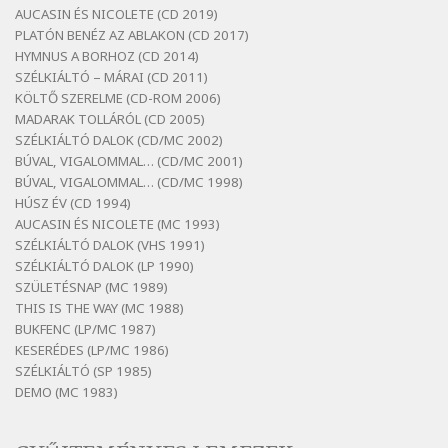
Bertók László: Az arcodra, ha nem vigyázol
AUCASIN ÉS NICOLETE (CD 2019)
Szélkiáltó
PLATÓN BENÉZ AZ ABLAKON (CD 2017)
Bertók László: Dinnye Döme
HYMNUS A BORHOZ (CD 2014)
SZÉLKIÁLTÓ – MÁRAI (CD 2011)
Szélkiáltó
KÖLTŐ SZERELME (CD-ROM 2006)
Bertók László: Diófa-levélen
MADARAK TOLLÁRÓL (CD 2005)
Szélkiáltó
SZÉLKIÁLTÓ DALOK (CD/MC 2002)
BÚVAL, VIGALOMMAL… (CD/MC 2001)
Bertók László: El-elképzelem a falansztert
BÚVAL, VIGALOMMAL… (CD/MC 1998)
Szélkiáltó
HÚSZ ÉV (CD 1994)
Bertók László: Elmenni kevés, itt maradni
AUCASIN ÉS NICOLETE (MC 1993)
sok
SZÉLKIÁLTÓ DALOK (VHS 1991)
Szélkiáltó
SZÉLKIÁLTÓ DALOK (LP 1990)
Bertók László: Mintha már pénteken
SZÜLETÉSNAP (MC 1989)
vasárnap
THIS IS THE WAY (MC 1988)
BUKFENC (LP/MC 1987)
Szélkiáltó
KESERÉDES (LP/MC 1986)
Bertók László: Ó, az a hol volt vicinális
SZÉLKIÁLTÓ (SP 1985)
Szélkiáltó
DEMO (MC 1983)
Bertók László: Sárga őszi vers
Szélkiáltó