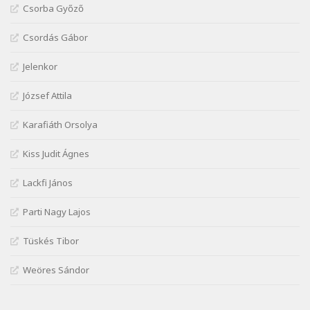
Csorba Győző
Mária Sándor: Hallgatás
Szélkiáltó
Csordás Gábor
Nagy Bandó András: Azt álmodtam
Jelenkor
Szélkiáltó
Nagy Bandó András: Bagon át
József Attila
Szélkiáltó
Nagy Bandó András: Botos tánc
Karafiáth Orsolya
Szélkiáltó
Kiss Judit Ágnes
Nagy Bandó András: Egérút
Szélkiáltó
Lackfi János
Nagy Bandó András: Harkály doktor
Parti Nagy Lajos
Szélkiáltó
Nagy Bandó András: Hogyha egyszer
Tüskés Tibor
Szélkiáltó
Weöres Sándor
Nagy Bandó András: Ki vagyok?
Szélkiáltó