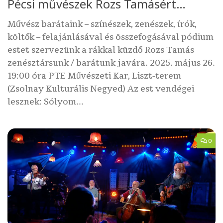
Pécsi művészek Rozs Tamásért…
Művész barátaink – színészek, zenészek, írók,
költők – felajánlásával és összefogásával pódium
estet szervezünk a rákkal küzdő Rozs Tamás
zenésztársunk / barátunk javára. 2025. május 26.
19:00 óra PTE Művészeti Kar, Liszt-terem
(Zsolnay Kulturális Negyed) Az est vendégei
lesznek: Sólyom...
0