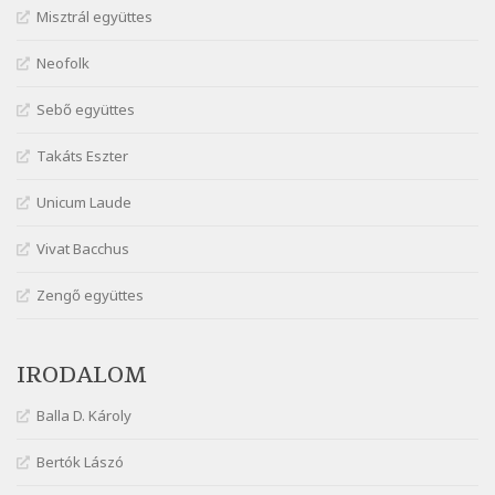
Misztrál együttes
Szélkiáltó
Márai Sándor: Dalocska
Neofolk
Szélkiáltó
Márai Sándor: Együgyű vers gyorsvonatban
Sebő együttes
Szélkiáltó
Takáts Eszter
Márai Sándor: Ez a kávéház
Szélkiáltó
Unicum Laude
Márai Sándor: Harminc
Vivat Bacchus
Szélkiáltó
Márai Sándor: Hol vagyok?
Zengő együttes
Szélkiáltó
Márai Sándor: Tavasz
IRODALOM
Szélkiáltó
Márai Sándor: Ujjgyakorlat 8
Balla D. Károly
Szélkiáltó
Márai Sándor: Zsoltár
Bertók Lászó
Szélkiáltó