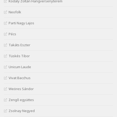
Kodály Zoltán Hangversenyterem
Szélkiáltó
József Attila: Mióta elmentél
Neofolk
Szélkiáltó
Parti Nagy Lajos
József Attila: Ne bántsda gyönge nőt
Szélkiáltó
Pécs
József Attila: Óda – Mellékdal
Szélkiáltó
Takáts Eszter
József Attila: Ringató
Tüskés Tibor
Szélkiáltó
József Attila: Szerelmesvers
Unicum Laude
Szélkiáltó
Vivat Bacchus
József Attila: Tószunnyadó
Szélkiáltó
Weöres Sándor
József Attila: Virág (Mártinak)
Zengő együttes
Szélkiáltó
József Attila: Virágos
Zsolnay Negyed
Szélkiáltó