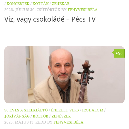
/
KONCERTEK
/
KOTTÁK
/
ZENEKAR
2026. JÚLIUS 30. CSÜTÖRTÖK
BY
FENYVESI BÉLA
Víz, vagy csokoládé – Pécs TV
0
50 ÉVES A SZÉLKIÁLTÓ
/
ÉNEKELT VERS
/
IRODALOM
/
JÓKÍVÁNSÁG
/
KÖLTŐK
/
ZENÉSZEK
2025. MÁJUS 13. KEDD
BY
FENYVESI BÉLA