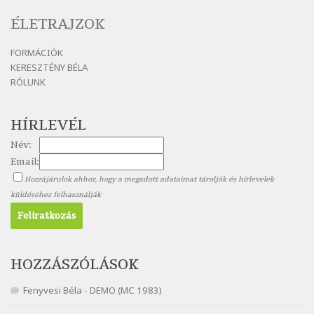
Nagy Bandó András: Medvevers
Szélkiáltó
ÉLETRAJZOK
Nagy Bandó András: Mesét kérek
FORMÁCIÓK
Szélkiáltó
KERESZTÉNY BÉLA
Nagy Bandó András: Nyári éj
RÓLUNK
Szélkiáltó
Nagy Bandó András: Nyolc pók
HÍRLEVÉL
Szélkiáltó
Név:
Nagy Bandó András: Pöttyös katica
Email:
Szélkiáltó
Hozzájárulok ahhoz, hogy a megadott adataimat tárolják és hírlevelek
Nagy Bandó András: Scarabeus
küldéséhez felhasználják
Szélkiáltó
Nagy Bandó András: Ülj le csak egyszer
Szélkiáltó
Nagy Bandó András: Vakondok
HOZZÁSZÓLÁSOK
Szélkiáltó
Fenyvesi Béla
-
DEMO (MC 1983)
Nagy Bandó András: Vizilóblues
Szélkiáltó