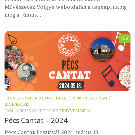
Művészetek Völgye weboldalán a tegnapi napig
még a június...
0
50 ÉVES A SZÉLKIÁLTÓ
/
ÉNEKELT VERS
/
FESZTIVÁL
/
KONCERTEK
2024. ÁPRILIS 22. HÉTFŐ
BY
FENYVESI BÉLA
Pécs Cantat – 2024
Pécs Cantat Fesztivál 2024. május 18.