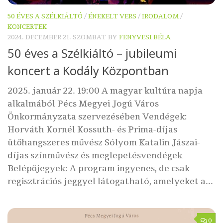
50 ÉVES A SZÉLKIÁLTÓ
/
ÉNEKELT VERS
/
IRODALOM
/
KONCERTEK
2024. DECEMBER 21. SZOMBAT
BY
FENYVESI BÉLA
50 éves a Szélkiáltó – jubileumi
koncert a Kodály Központban
2025. január 22. 19:00 A magyar kultúra napja
alkalmából Pécs Megyei Jogú Város
Önkormányzata szervezésében Vendégek:
Horváth Kornél Kossuth- és Prima-díjas
ütőhangszeres művész Sólyom Katalin Jászai-
díjas színművész és meglepetésvendégek
Belépőjegyek: A program ingyenes, de csak
regisztrációs jeggyel látogatható, amelyeket a...
0