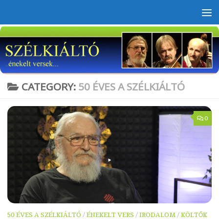
Skip to content
CATEGORY:
50 ÉVES A SZÉLKIÁLTÓ
0
50 ÉVES A SZÉLKIÁLTÓ
/
ÉNEKELT VERS
/
IRODALOM
/
KÖLTŐK