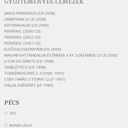
GYŰJTEMÉNYES LEMEZEK
Bertók László: Vásáros
Szélkiáltó
JANUS PANNONIUS (CD 2008)
ÜNNEPEINK (3 CD 2008)
Bertók László: Vizibolt
KATONADALOK (CD 2006)
Szélkiáltó
PERIFERIC (2006 CD)
Bornemissza Endre: Szitakötő
PERIFERIC (2002 CD)
Szélkiáltó
PERIFERIC (2001 CD)
ELSŐ DALOSKÖNYVEM (CD 2000)
Detlev von Liliencron: Bölcsődal
MAGYAR KATONADALOK ÉS ÉNEKEK A XX. SZÁZADBÓL (2 CD 2000)
Szélkiáltó
A SÖR DÍCSÉRETE (CD 1998)
Fenyvesi Béla: Lesz-e még menedék?
ZENÉLŐ PÉCS (CD 1996)
Szélkiáltó
TÜNDÉRKASZINÓ 2. (CD/MC 1991)
CSEH TAMÁS: UTÓIRAT (2 LP 1987)
Fenyvesi Béla: Szélkiáltó kánon
DALLAL A BÉKÉÉRT (LP 1985)
Szélkiáltó
Galambosi László: Gally-tánc
PÉCS
Szélkiáltó
Galambosi László: Kalapos
30Y
Szélkiáltó
Bertók Lászó
Győri László: Jönnek a törökök