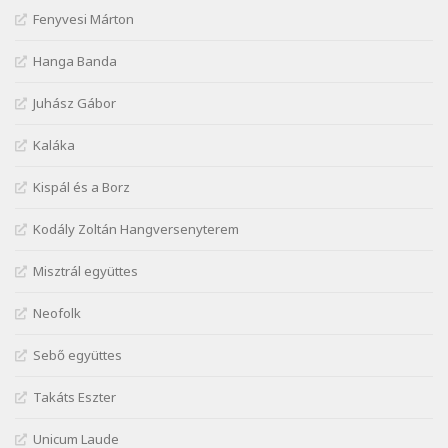
Szélkiáltó
Fenyvesi Márton
Lakner Tamás: Eljöttünk mi jó este
Szélkiáltó
Hanga Banda
Márai Sándor: A fehér erdő
Juhász Gábor
Szélkiáltó
Márai Sándor: A világ füst
Kaláka
Szélkiáltó
Kispál és a Borz
Márai Sándor: Ámen
Szélkiáltó
Kodály Zoltán Hangversenyterem
Márai Sándor: Azt hiszi szerelmes
Misztrál együttes
Szélkiáltó
Márai Sándor: Dalocska
Neofolk
Szélkiáltó
Márai Sándor: Együgyű vers gyorsvonatban
Sebő együttes
Szélkiáltó
Takáts Eszter
Márai Sándor: Ez a kávéház
Szélkiáltó
Unicum Laude