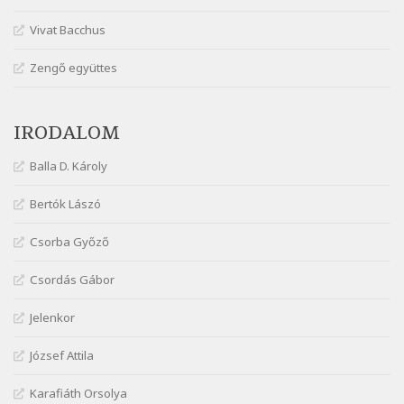
Márai Sándor: Harminc
Vivat Bacchus
Szélkiáltó
Márai Sándor: Hol vagyok?
Zengő együttes
Szélkiáltó
Márai Sándor: Tavasz
IRODALOM
Szélkiáltó
Márai Sándor: Ujjgyakorlat 8
Balla D. Károly
Szélkiáltó
Márai Sándor: Zsoltár
Bertók Lászó
Szélkiáltó
Csorba Győző
Mária Sándor: Hallgatás
Szélkiáltó
Csordás Gábor
Nagy Bandó András: Azt álmodtam
Jelenkor
Szélkiáltó
Nagy Bandó András: Bagon át
József Attila
Szélkiáltó
Nagy Bandó András: Botos tánc
Karafiáth Orsolya