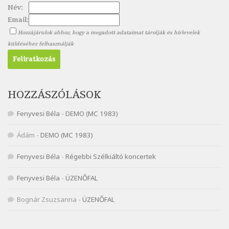
Név:
Nagy Bandó András: Pöttyös katica
Email:
Szélkiáltó
Hozzájárulok ahhoz, hogy a megadott adataimat tárolják és hírlevelek
Nagy Bandó András: Scarabeus
küldéséhez felhasználják
Szélkiáltó
Nagy Bandó András: Ülj le csak egyszer
Szélkiáltó
Nagy Bandó András: Vakondok
HOZZÁSZÓLÁSOK
Szélkiáltó
Fenyvesi Béla
-
DEMO (MC 1983)
Nagy Bandó András: Vizilóblues
Szélkiáltó
Ádám
-
DEMO (MC 1983)
Nemes Nagy Ágnes: Mit beszél a tengelice?
Fenyvesi Béla
-
Régebbi Szélkiáltó koncertek
Szélkiáltó
Népköltés: Most érkeztünk
Fenyvesi Béla
-
ÜZENŐFAL
Szélkiáltó
Népköltés: Reggeli köszöntő
Bognár Zsuzsanna
-
ÜZENŐFAL
Szélkiáltó
Pákolitz István: Altató