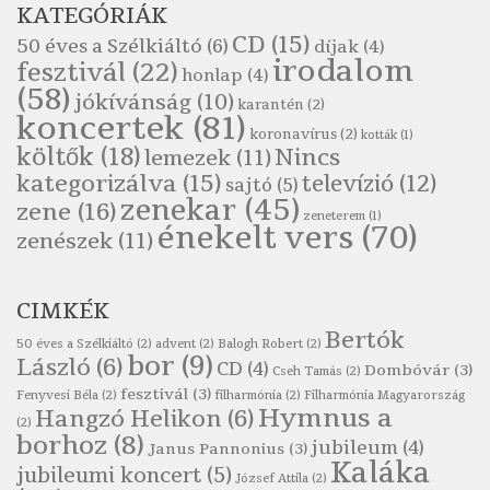
KATEGÓRIÁK
Szélkiáltó
CD
(15)
50 éves a Szélkiáltó
(6)
díjak
(4)
Pákolitz István: Bakarasz
irodalom
fesztivál
(22)
honlap
(4)
Szélkiáltó
(58)
jókívánság
(10)
karantén
(2)
Pákolitz István: Csiga-biga
koncertek
(81)
koronavírus
(2)
Szélkiáltó
kották
(1)
költők
(18)
Nincs
lemezek
(11)
Pákolitz István: Kiolvasó
kategorizálva
(15)
televízió
(12)
sajtó
(5)
Szélkiáltó
zenekar
(45)
zene
(16)
zeneterem
(1)
Páskándi Géza: Madárijesztő
énekelt vers
(70)
zenészek
(11)
Szélkiáltó
Ratkó József: Tánc
CIMKÉK
Szélkiáltó
Bertók
Robert Burns: Árpa Jankó
50 éves a Szélkiáltó
(2)
advent
(2)
Balogh Robert
(2)
bor
(9)
László
(6)
CD
(4)
Szélkiáltó
Dombóvár
(3)
Cseh Tamás
(2)
fesztivál
(3)
Fenyvesi Béla
(2)
filharmónia
(2)
Filharmónia Magyarország
Robert Burns: Most hoci a számlát
Hymnus a
Hangzó Helikon
(6)
(2)
Szélkiáltó
borhoz
(8)
jubileum
(4)
Janus Pannonius
(3)
Robert Burns: Most hoci a számlát
Kaláka
jubileumi koncert
(5)
József Attila
(2)
Szélkiáltó