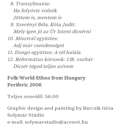
8. Transylmania:
Ha folyóvíz volnék
Jöttem is, mentem is
9. Szerényi Béla, Kóta Judit:
Mely igen jó az Úr Istent dicsérni
10. Misztrál együttes:
Adj már csendességet
11. Dongó együttes: A tél halála
12. Református kórusok: 138. zsoltár
Dicsér téged teljes szívem
Folk-World-Ethno from Hungary
Periferic 2006
Teljes zeneidő: 56:00
Graphic design and painting by
Barcsik Géza
Solymár Stúdió
e-mail: solymarstudio@acenet.hu