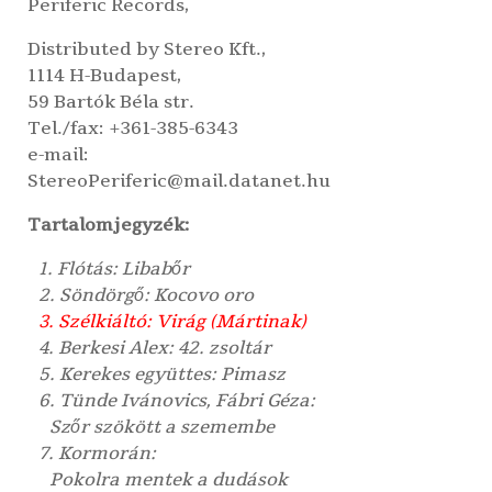
Periferic Records
,
Distributed by
Stereo Kft.
,
1114 H-Budapest,
59 Bartók Béla str.
Tel./fax: +361-385-6343
e-mail:
StereoPeriferic@mail.datanet.hu
Tartalomjegyzék:
1. Flótás: Libabőr
2. Söndörgő: Kocovo oro
3. Szélkiáltó: Virág (Mártinak)
4. Berkesi Alex: 42. zsoltár
5. Kerekes együttes: Pimasz
6. Tünde Ivánovics, Fábri Géza:
Szőr szökött a szemembe
7. Kormorán:
Pokolra mentek a dudások