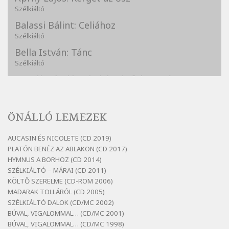
Szélkiáltó
Balassi Bálint: Celiához
Szélkiáltó
Bella István: Tánc
Szélkiáltó
Bertók László: A kukára is fel vagy írva
Szélkiáltó
Bertók László: A lélegzetvételnyi csöndben
ÖNÁLLÓ LEMEZEK
Szélkiáltó
Bertók László: Az arcodra, ha nem vigyázol
AUCASIN ÉS NICOLETE (CD 2019)
Szélkiáltó
PLATÓN BENÉZ AZ ABLAKON (CD 2017)
Bertók László: Dinnye Döme
HYMNUS A BORHOZ (CD 2014)
SZÉLKIÁLTÓ – MÁRAI (CD 2011)
Szélkiáltó
KÖLTŐ SZERELME (CD-ROM 2006)
Bertók László: Diófa-levélen
MADARAK TOLLÁRÓL (CD 2005)
Szélkiáltó
SZÉLKIÁLTÓ DALOK (CD/MC 2002)
BÚVAL, VIGALOMMAL… (CD/MC 2001)
Bertók László: El-elképzelem a falansztert
BÚVAL, VIGALOMMAL… (CD/MC 1998)
Szélkiáltó