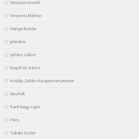
Szélkiáltó
Fenyvesi Kristóf
József Attila: Csók kérés tavasszal
Fenyvesi Márton
Szélkiáltó
József Attila: Hajad az ujjamé
Hanga Banda
Szélkiáltó
Jelenkor
József Attila: Jaj, majdnem
Szélkiáltó
Juhász Gábor
József Attila: Mikor az uccán
Szélkiáltó
Kispál és a Borz
József Attila: Minden s mindenki
Kodály Zoltán Hangversenyterem
Szélkiáltó
József Attila: Mióta elmentél
Neofolk
Szélkiáltó
Parti Nagy Lajos
József Attila: Ne bántsda gyönge nőt
Szélkiáltó
Pécs
József Attila: Óda – Mellékdal
Szélkiáltó
Takáts Eszter