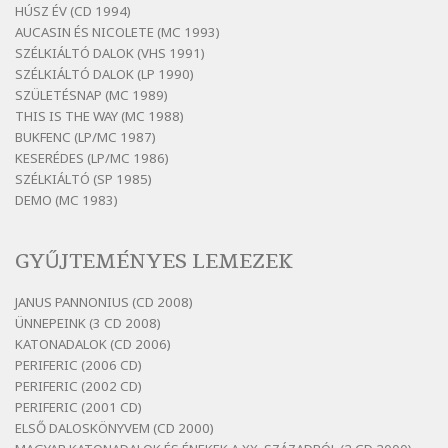
HÚSZ ÉV (CD 1994)
Bertók László: Elmenni kevés, itt maradni
AUCASIN ÉS NICOLETE (MC 1993)
sok
SZÉLKIÁLTÓ DALOK (VHS 1991)
Szélkiáltó
SZÉLKIÁLTÓ DALOK (LP 1990)
Bertók László: Mintha már pénteken
SZÜLETÉSNAP (MC 1989)
vasárnap
THIS IS THE WAY (MC 1988)
BUKFENC (LP/MC 1987)
Szélkiáltó
KESERÉDES (LP/MC 1986)
Bertók László: Ó, az a hol volt vicinális
SZÉLKIÁLTÓ (SP 1985)
Szélkiáltó
DEMO (MC 1983)
Bertók László: Sárga őszi vers
Szélkiáltó
GYŰJTEMÉNYES LEMEZEK
Bertók László: Vásáros
Szélkiáltó
JANUS PANNONIUS (CD 2008)
ÜNNEPEINK (3 CD 2008)
Bertók László: Vizibolt
KATONADALOK (CD 2006)
Szélkiáltó
PERIFERIC (2006 CD)
Bornemissza Endre: Szitakötő
PERIFERIC (2002 CD)
Szélkiáltó
PERIFERIC (2001 CD)
ELSŐ DALOSKÖNYVEM (CD 2000)
Detlev von Liliencron: Bölcsődal