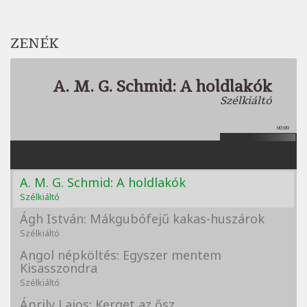
ZENÉK
A. M. G. Schmid: A holdlakók
Szélkiáltó
00:00
A. M. G. Schmid: A holdlakók
Szélkiáltó
Ágh István: Mákgubófejű kakas-huszárok
Szélkiáltó
Angol népköltés: Egyszer mentem
Kisasszondra
Szélkiáltó
Áprily Lajos: Kerget az ősz