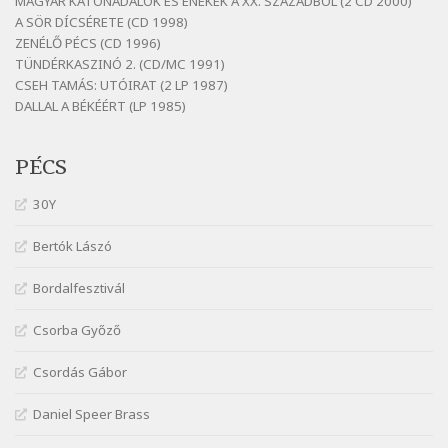
MAGYAR KATONADALOK ÉS ÉNEKEK A XX. SZÁZADBÓL (2 CD 2000)
Szélkiáltó
A SÖR DÍCSÉRETE (CD 1998)
Fenyvesi Béla: Lesz-e még menedék?
ZENÉLŐ PÉCS (CD 1996)
Szélkiáltó
TÜNDÉRKASZINÓ 2. (CD/MC 1991)
CSEH TAMÁS: UTÓIRAT (2 LP 1987)
Fenyvesi Béla: Szélkiáltó kánon
DALLAL A BÉKÉÉRT (LP 1985)
Szélkiáltó
Galambosi László: Gally-tánc
PÉCS
Szélkiáltó
Galambosi László: Kalapos
30Y
Szélkiáltó
Bertók Lászó
Győri László: Jönnek a törökök
Szélkiáltó
Bordalfesztivál
J. A. Rimbaud: Kenyérlesők
Szélkiáltó
Csorba Győző
Janus Pannonius: Könyörgés az istenekhez a
Csordás Gábor
török ellen hadba induló Mátyás királyért
Szélkiáltó
Daniel Speer Brass
Janus Pannonius: Névváltoztatásáról