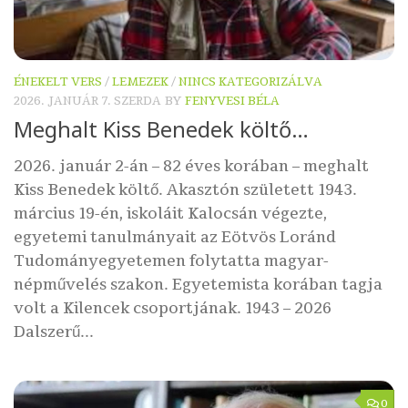
ÉNEKELT VERS
/
LEMEZEK
/
NINCS KATEGORIZÁLVA
2026. JANUÁR 7. SZERDA
BY
FENYVESI BÉLA
Meghalt Kiss Benedek költő…
2026. január 2-án – 82 éves korában – meghalt
Kiss Benedek költő. Akasztón született 1943.
március 19-én, iskoláit Kalocsán végezte,
egyetemi tanulmányait az Eötvös Loránd
Tudományegyetemen folytatta magyar-
népművelés szakon. Egyetemista korában tagja
volt a Kilencek csoportjának. 1943 – 2026
Dalszerű...
0