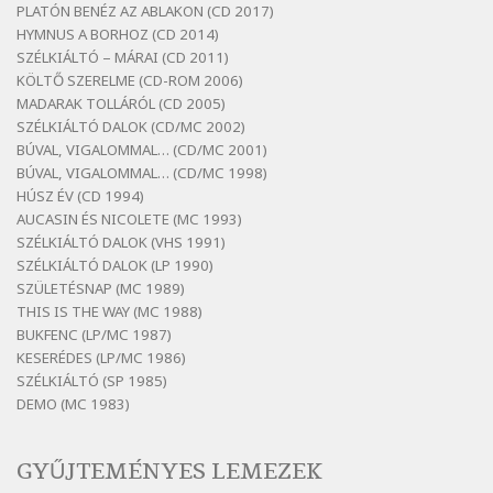
Szélkiáltó
PLATÓN BENÉZ AZ ABLAKON (CD 2017)
Bertók László: Dinnye Döme
HYMNUS A BORHOZ (CD 2014)
SZÉLKIÁLTÓ – MÁRAI (CD 2011)
Szélkiáltó
KÖLTŐ SZERELME (CD-ROM 2006)
Bertók László: Diófa-levélen
MADARAK TOLLÁRÓL (CD 2005)
Szélkiáltó
SZÉLKIÁLTÓ DALOK (CD/MC 2002)
BÚVAL, VIGALOMMAL… (CD/MC 2001)
Bertók László: El-elképzelem a falansztert
BÚVAL, VIGALOMMAL… (CD/MC 1998)
Szélkiáltó
HÚSZ ÉV (CD 1994)
Bertók László: Elmenni kevés, itt maradni
AUCASIN ÉS NICOLETE (MC 1993)
sok
SZÉLKIÁLTÓ DALOK (VHS 1991)
Szélkiáltó
SZÉLKIÁLTÓ DALOK (LP 1990)
Bertók László: Mintha már pénteken
SZÜLETÉSNAP (MC 1989)
vasárnap
THIS IS THE WAY (MC 1988)
BUKFENC (LP/MC 1987)
Szélkiáltó
KESERÉDES (LP/MC 1986)
Bertók László: Ó, az a hol volt vicinális
SZÉLKIÁLTÓ (SP 1985)
Szélkiáltó
DEMO (MC 1983)
Bertók László: Sárga őszi vers
Szélkiáltó
GYŰJTEMÉNYES LEMEZEK
Bertók László: Vásáros