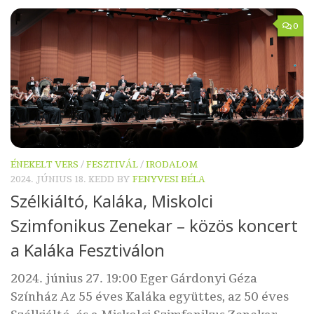
0
ÉNEKELT VERS
/
FESZTIVÁL
/
IRODALOM
2024. JÚNIUS 18. KEDD
BY
FENYVESI BÉLA
Szélkiáltó, Kaláka, Miskolci
Szimfonikus Zenekar – közös koncert
a Kaláka Fesztiválon
2024. június 27. 19:00 Eger Gárdonyi Géza
Színház Az 55 éves Kaláka együttes, az 50 éves