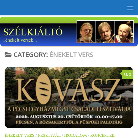
Skip to content
CATEGORY:
ÉNEKELT VERS
0
ÉNEKELT VERS
/
FESZTIVÁL
/
IRODALOM
/
KONCERTEK