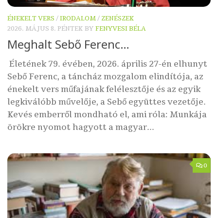
ÉNEKELT VERS
/
IRODALOM
/
ZENÉSZEK
2026. MÁJUS 8. PÉNTEK
BY
FENYVESI BÉLA
Meghalt Sebő Ferenc…
Életének 79. évében, 2026. április 27-én elhunyt
Sebő Ferenc, a táncház mozgalom elindítója, az
énekelt vers műfajának felélesztője és az egyik
legkiválóbb művelője, a Sebő együttes vezetője.
Kevés emberről mondható el, ami róla: Munkája
örökre nyomot hagyott a magyar...
0