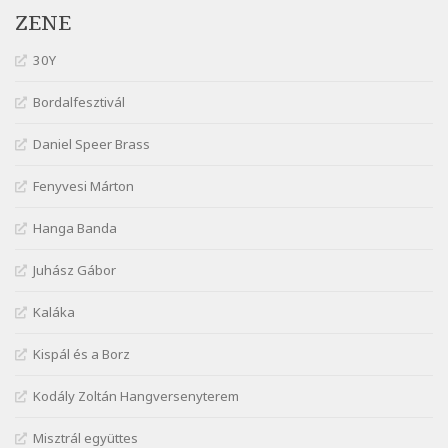
Szélkiáltó
ZENE
Kiss Benedek: Számoló mese
30Y
Szélkiáltó
Kiss Benedek: Vonatozó
Bordalfesztivál
Szélkiáltó
Daniel Speer Brass
Kiss Dénes: Kerékpár
Szélkiáltó
Fenyvesi Márton
Lakner Tamás: Eljöttünk mi jó este
Szélkiáltó
Hanga Banda
Márai Sándor: A fehér erdő
Juhász Gábor
Szélkiáltó
Márai Sándor: A világ füst
Kaláka
Szélkiáltó
Kispál és a Borz
Márai Sándor: Ámen
Szélkiáltó
Kodály Zoltán Hangversenyterem
Márai Sándor: Azt hiszi szerelmes
Misztrál együttes
Szélkiáltó