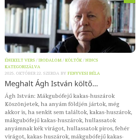
ÉNEKELT VERS
/
IRODALOM
/
KÖLTŐK
/
NINCS
KATEGORIZÁLVA
2025. OKTÓBER 22. SZERDA
BY
FENYVESI BÉLA
Meghalt Ágh István költő…
Ágh István: Mákgubófejű kakas-huszárok
Köszönjetek, ha anyám földjén jártok, még
akkor is, ha senkit sem találtok, kakas-huszárok,
mákgubófejű kakas-huszárok, hullassatok
anyámnak kék virágot, hullassatok piros, fehér
virágot, kakas-huszárok, mákgubófejű kakas-