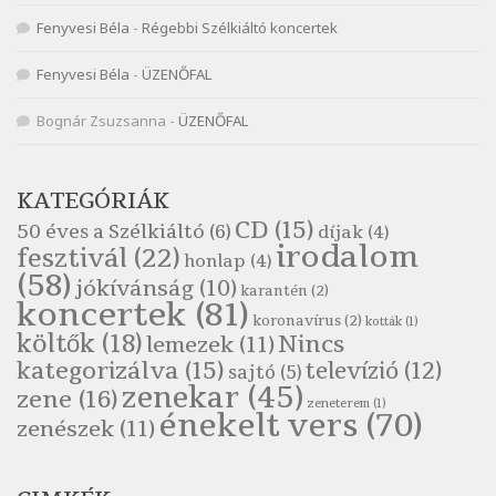
Nemes Nagy Ágnes: Mit beszél a tengelice?
Fenyvesi Béla
-
Régebbi Szélkiáltó koncertek
Szélkiáltó
Népköltés: Most érkeztünk
Fenyvesi Béla
-
ÜZENŐFAL
Szélkiáltó
Népköltés: Reggeli köszöntő
Bognár Zsuzsanna
-
ÜZENŐFAL
Szélkiáltó
Pákolitz István: Altató
KATEGÓRIÁK
Szélkiáltó
CD
(15)
50 éves a Szélkiáltó
(6)
díjak
(4)
Pákolitz István: Bakarasz
irodalom
fesztivál
(22)
honlap
(4)
Szélkiáltó
(58)
jókívánság
(10)
karantén
(2)
Pákolitz István: Csiga-biga
koncertek
(81)
koronavírus
(2)
Szélkiáltó
kották
(1)
költők
(18)
Nincs
lemezek
(11)
Pákolitz István: Kiolvasó
kategorizálva
(15)
televízió
(12)
sajtó
(5)
Szélkiáltó
zenekar
(45)
zene
(16)
zeneterem
(1)
Páskándi Géza: Madárijesztő
énekelt vers
(70)
zenészek
(11)
Szélkiáltó
Ratkó József: Tánc