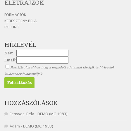
ÉLETRAJZOK
Nagy Bandó András: Mesét kérek
FORMÁCIÓK
Szélkiáltó
KERESZTÉNY BÉLA
Nagy Bandó András: Nyári éj
RÓLUNK
Szélkiáltó
Nagy Bandó András: Nyolc pók
HÍRLEVÉL
Szélkiáltó
Név:
Nagy Bandó András: Pöttyös katica
Email:
Szélkiáltó
Hozzájárulok ahhoz, hogy a megadott adataimat tárolják és hírlevelek
Nagy Bandó András: Scarabeus
küldéséhez felhasználják
Szélkiáltó
Nagy Bandó András: Ülj le csak egyszer
Szélkiáltó
Nagy Bandó András: Vakondok
HOZZÁSZÓLÁSOK
Szélkiáltó
Fenyvesi Béla
-
DEMO (MC 1983)
Nagy Bandó András: Vizilóblues
Szélkiáltó
Ádám
-
DEMO (MC 1983)