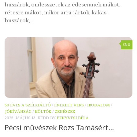
huszárok, ömlesszetek az édesemnek mákot,
rétesre mákot, mikor arra jártok, kakas-
huszárok,...
0
50 ÉVES A SZÉLKIÁLTÓ
/
ÉNEKELT VERS
/
IRODALOM
/
JÓKÍVÁNSÁG
/
KÖLTŐK
/
ZENÉSZEK
2025. MÁJUS 13. KEDD
BY
FENYVESI BÉLA
Pécsi művészek Rozs Tamásért…