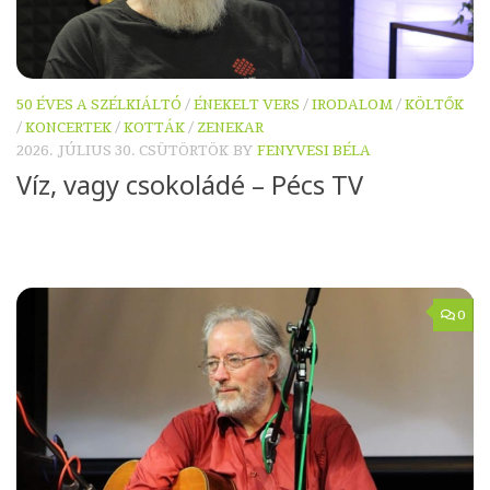
50 ÉVES A SZÉLKIÁLTÓ
/
ÉNEKELT VERS
/
IRODALOM
/
KÖLTŐK
/
KONCERTEK
/
KOTTÁK
/
ZENEKAR
2026. JÚLIUS 30. CSÜTÖRTÖK
BY
FENYVESI BÉLA
Víz, vagy csokoládé – Pécs TV
0