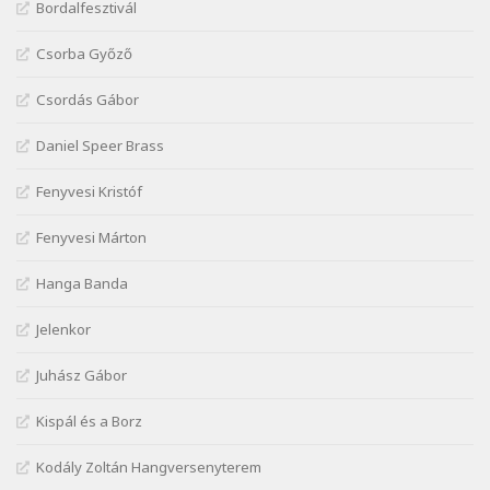
Bordalfesztivál
J. A. Rimbaud: Kenyérlesők
Szélkiáltó
Csorba Győző
Janus Pannonius: Könyörgés az istenekhez a
Csordás Gábor
török ellen hadba induló Mátyás királyért
Szélkiáltó
Daniel Speer Brass
Janus Pannonius: Névváltoztatásáról
Szélkiáltó
Fenyvesi Kristóf
József Attila: Csók kérés tavasszal
Fenyvesi Márton
Szélkiáltó
József Attila: Hajad az ujjamé
Hanga Banda
Szélkiáltó
Jelenkor
József Attila: Jaj, majdnem
Szélkiáltó
Juhász Gábor
József Attila: Mikor az uccán
Szélkiáltó
Kispál és a Borz
József Attila: Minden s mindenki
Kodály Zoltán Hangversenyterem
Szélkiáltó