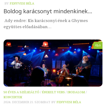
BY
FENYVESI BÉLA
Boldog karácsonyt mindenkinek…
Ady endre: Kis karácsonyi ének a Ghymes
együttes előadásában…
0
50 ÉVES A SZÉLKIÁLTÓ
/
ÉNEKELT VERS
/
IRODALOM
/
KONCERTEK
2024. DECEMBER 21. SZOMBAT
BY
FENYVESI BÉLA