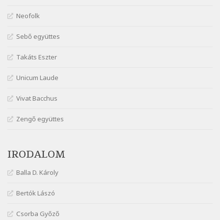
Márai Sándor: Dalocska
Neofolk
Szélkiáltó
Márai Sándor: Együgyű vers gyorsvonatban
Sebő együttes
Szélkiáltó
Takáts Eszter
Márai Sándor: Ez a kávéház
Szélkiáltó
Unicum Laude
Márai Sándor: Harminc
Vivat Bacchus
Szélkiáltó
Márai Sándor: Hol vagyok?
Zengő együttes
Szélkiáltó
Márai Sándor: Tavasz
IRODALOM
Szélkiáltó
Márai Sándor: Ujjgyakorlat 8
Balla D. Károly
Szélkiáltó
Márai Sándor: Zsoltár
Bertók Lászó
Szélkiáltó
Csorba Győző
Mária Sándor: Hallgatás