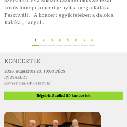
Szélkiáltó, és a Miskolci Szimfonikus Zenekar
közös ünnepi koncertje nyitja meg a Kaláka
Fesztivált. A koncert egyik felében a dalok a
Kaláka „Hangol...
1
2
3
4
5
6
7
»
KONCERTEK
2026. augusztus 20. 10:00 PÉCS
RÓZSAKERT
Kovász Családi Fesztivál
Régebbi Szélkiáltó koncertek