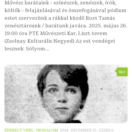
Művész barátaink – színészek, zenészek, írók,
költők – felajánlásával és összefogásával pódium
estet szervezünk a rákkal küzdő Rozs Tamás
zenésztársunk / barátunk javára. 2025. május 26.
19:00 óra PTE Művészeti Kar, Liszt-terem
(Zsolnay Kulturális Negyed) Az est vendégei
lesznek: Sólyom...
0
ÉNEKELT VERS
/
IRODALOM
2024. DECEMBER 25. SZERDA