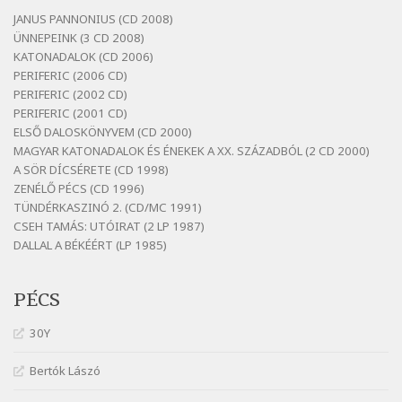
Szélkiáltó
JANUS PANNONIUS (CD 2008)
ÜNNEPEINK (3 CD 2008)
Bertók László: Vizibolt
KATONADALOK (CD 2006)
Szélkiáltó
PERIFERIC (2006 CD)
Bornemissza Endre: Szitakötő
PERIFERIC (2002 CD)
Szélkiáltó
PERIFERIC (2001 CD)
ELSŐ DALOSKÖNYVEM (CD 2000)
Detlev von Liliencron: Bölcsődal
MAGYAR KATONADALOK ÉS ÉNEKEK A XX. SZÁZADBÓL (2 CD 2000)
Szélkiáltó
A SÖR DÍCSÉRETE (CD 1998)
Fenyvesi Béla: Lesz-e még menedék?
ZENÉLŐ PÉCS (CD 1996)
Szélkiáltó
TÜNDÉRKASZINÓ 2. (CD/MC 1991)
CSEH TAMÁS: UTÓIRAT (2 LP 1987)
Fenyvesi Béla: Szélkiáltó kánon
DALLAL A BÉKÉÉRT (LP 1985)
Szélkiáltó
Galambosi László: Gally-tánc
PÉCS
Szélkiáltó
Galambosi László: Kalapos
30Y
Szélkiáltó
Bertók Lászó
Győri László: Jönnek a törökök
Szélkiáltó