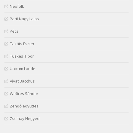
József Attila: Mióta elmentél
Neofolk
Szélkiáltó
Parti Nagy Lajos
József Attila: Ne bántsda gyönge nőt
Szélkiáltó
Pécs
József Attila: Óda – Mellékdal
Szélkiáltó
Takáts Eszter
József Attila: Ringató
Tüskés Tibor
Szélkiáltó
József Attila: Szerelmesvers
Unicum Laude
Szélkiáltó
Vivat Bacchus
József Attila: Tószunnyadó
Szélkiáltó
Weöres Sándor
József Attila: Virág (Mártinak)
Zengő együttes
Szélkiáltó
József Attila: Virágos
Zsolnay Negyed
Szélkiáltó
K. I. Galczynski: Találkozás Chopinnal