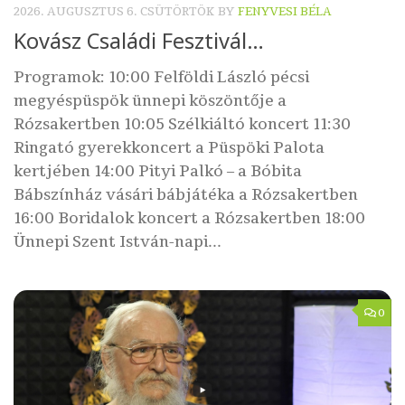
2026. AUGUSZTUS 6. CSÜTÖRTÖK
BY
FENYVESI BÉLA
Kovász Családi Fesztivál…
Programok: 10:00 Felföldi László pécsi
megyéspüspök ünnepi köszöntője a
⁠Rózsakertben 10:05 Szélkiáltó koncert 11:30
Ringató gyerekkoncert a Püspöki Palota
kertjében 14:00 Pityi Palkó – a Bóbita
Bábszínház vásári bábjátéka a Rózsakertben
16:00 Boridalok koncert a Rózsakertben 18:00
Ünnepi Szent István-napi...
0