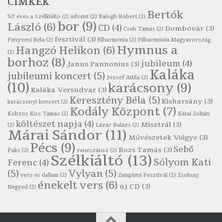
CIMKÉK
Szélkiáltó
Bertók
Robert Burns: Árpa Jankó
50 éves a Szélkiáltó
(2)
advent
(2)
Balogh Robert
(2)
bor
(9)
László
(6)
CD
(4)
Szélkiáltó
Dombóvár
(3)
Cseh Tamás
(2)
fesztivál
(3)
Fenyvesi Béla
(2)
filharmónia
(2)
Filharmónia Magyarország
Robert Burns: Most hoci a számlát
Hymnus a
Hangzó Helikon
(6)
(2)
Szélkiáltó
borhoz
(8)
jubileum
(4)
Janus Pannonius
(3)
Robert Burns: Most hoci a számlát
Kaláka
jubileumi koncert
(5)
József Attila
(2)
Szélkiáltó
(10)
karácsony
(9)
Kaláka Versudvar
(3)
Robert Burns: Nagyhasú flaskó…
Keresztény Béla
(5)
Kisharsány
(3)
karácsonyi koncert
(2)
Szélkiáltó
Kodály Központ
(7)
Kobzos Kiss Tamás
(2)
Kátai Zoltán
Robert Burns: Skót ital
költészet napja
(4)
Misztrál
(3)
(2)
Lázár Balázs
(2)
Márai Sándor
(11)
Szélkáltó
Művészetek Völgye
(3)
Pécs
(9)
Robert Burns: Skót ital
Sebő
Rozs Tamás
(3)
Paks
(2)
reneszánsz
(2)
Szélkiáltó
(13)
Szélkiáltó
Sólyom Kati
Ferenc
(4)
(5)
Vylyan
(5)
Simkó Péter: Károgós
vers és dallam
(2)
Zempléni Fesztivál
(2)
Zsolnay
énekelt vers
(6)
Szélkiáltó
új CD
(3)
Negyed
(2)
Szécsi Margit: Költő és halál
Szélkiáltó