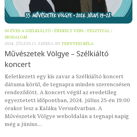
50 ÉVES A SZÉLKIÁLTÓ
/
ÉNEKELT VERS
/
FESZTIVÁL
/
IRODALOM
2024. JÚLIUS 17. SZERDA
BY
FENYVESI BÉLA
Művészetek Völgye – Szélkiáltó
koncert
Keletkezett egy kis zavar a Szélkiáltó koncert
dátuma körül, de tegnapra minden szerencsésen
rendeződött. A koncert végül az eredetileg
egyeztetett időpontban, 2024. július 25-én 19:00
órakor lesz a Kaláka Versudvarban. A
Művészetek Völgye weboldalán a tegnapi napig
még a június...