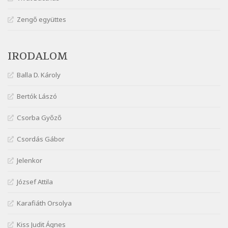
Márai Sándor: Hol vagyok?
Zengő együttes
Szélkiáltó
Márai Sándor: Tavasz
IRODALOM
Szélkiáltó
Márai Sándor: Ujjgyakorlat 8
Balla D. Károly
Szélkiáltó
Márai Sándor: Zsoltár
Bertók Lászó
Szélkiáltó
Csorba Győző
Mária Sándor: Hallgatás
Szélkiáltó
Csordás Gábor
Nagy Bandó András: Azt álmodtam
Jelenkor
Szélkiáltó
Nagy Bandó András: Bagon át
József Attila
Szélkiáltó
Nagy Bandó András: Botos tánc
Karafiáth Orsolya
Szélkiáltó
Kiss Judit Ágnes