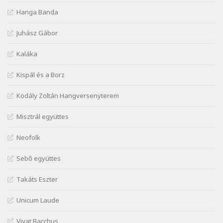
Lakner Tamás: Eljöttünk mi jó este
Szélkiáltó
Hanga Banda
Márai Sándor: A fehér erdő
Juhász Gábor
Szélkiáltó
Márai Sándor: A világ füst
Kaláka
Szélkiáltó
Kispál és a Borz
Márai Sándor: Ámen
Szélkiáltó
Kodály Zoltán Hangversenyterem
Márai Sándor: Azt hiszi szerelmes
Misztrál együttes
Szélkiáltó
Márai Sándor: Dalocska
Neofolk
Szélkiáltó
Márai Sándor: Együgyű vers gyorsvonatban
Sebő együttes
Szélkiáltó
Takáts Eszter
Márai Sándor: Ez a kávéház
Szélkiáltó
Unicum Laude
Márai Sándor: Harminc
Vivat Bacchus
Szélkiáltó