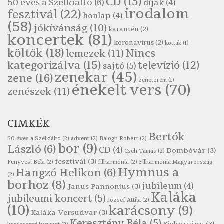
CD
(15)
50 éves a Szélkiáltó
(6)
díjak
(4)
Pákolitz István: Bakarasz
irodalom
fesztivál
(22)
honlap
(4)
Szélkiáltó
(58)
jókívánság
(10)
karantén
(2)
Pákolitz István: Csiga-biga
koncertek
(81)
koronavírus
(2)
Szélkiáltó
kották
(1)
költők
(18)
Nincs
lemezek
(11)
Pákolitz István: Kiolvasó
kategorizálva
(15)
televízió
(12)
sajtó
(5)
Szélkiáltó
zenekar
(45)
zene
(16)
zeneterem
(1)
Páskándi Géza: Madárijesztő
énekelt vers
(70)
zenészek
(11)
Szélkiáltó
Ratkó József: Tánc
CIMKÉK
Szélkiáltó
Bertók
Robert Burns: Árpa Jankó
50 éves a Szélkiáltó
(2)
advent
(2)
Balogh Robert
(2)
bor
(9)
László
(6)
CD
(4)
Szélkiáltó
Dombóvár
(3)
Cseh Tamás
(2)
fesztivál
(3)
Fenyvesi Béla
(2)
filharmónia
(2)
Filharmónia Magyarország
Robert Burns: Most hoci a számlát
Hymnus a
Hangzó Helikon
(6)
(2)
Szélkiáltó
borhoz
(8)
jubileum
(4)
Janus Pannonius
(3)
Robert Burns: Most hoci a számlát
Kaláka
jubileumi koncert
(5)
József Attila
(2)
Szélkiáltó
(10)
karácsony
(9)
Kaláka Versudvar
(3)
Robert Burns: Nagyhasú flaskó…
Keresztény Béla
(5)