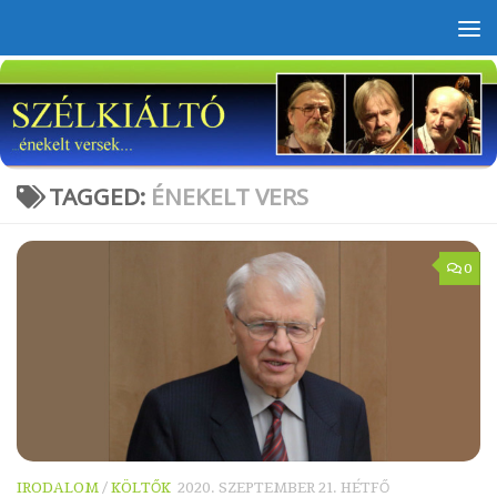
Skip to content
TAGGED:
ÉNEKELT VERS
0
IRODALOM
/
KÖLTŐK
2020. SZEPTEMBER 21. HÉTFŐ