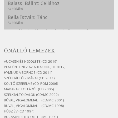
Balassi Bálint: Celiához
Szélkiáltó
Bella István: Tánc
Szélkiáltó
Bertók László: A kukára is fel vagy írva
Szélkiáltó
Bertók László: A lélegzetvételnyi csöndben
ÖNÁLLÓ LEMEZEK
Szélkiáltó
Bertók László: Az arcodra, ha nem vigyázol
AUCASIN ÉS NICOLETE (CD 2019)
Szélkiáltó
PLATÓN BENÉZ AZ ABLAKON (CD 2017)
Bertók László: Dinnye Döme
HYMNUS A BORHOZ (CD 2014)
SZÉLKIÁLTÓ – MÁRAI (CD 2011)
Szélkiáltó
KÖLTŐ SZERELME (CD-ROM 2006)
Bertók László: Diófa-levélen
MADARAK TOLLÁRÓL (CD 2005)
Szélkiáltó
SZÉLKIÁLTÓ DALOK (CD/MC 2002)
BÚVAL, VIGALOMMAL… (CD/MC 2001)
Bertók László: El-elképzelem a falansztert
BÚVAL, VIGALOMMAL… (CD/MC 1998)
Szélkiáltó
HÚSZ ÉV (CD 1994)
Bertók László: Elmenni kevés, itt maradni
AUCASIN ÉS NICOLETE (MC 1993)