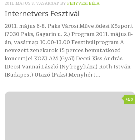
2011. MÁJUS 8. VASÁRNAP
BY
FENYVESI BÉLA
Internetvers Fesztivál
2011. május 6-8. Paks Városi Művelődési Központ
(7030 Paks, Gagarin u. 2.) Program 2011. május 8-
án, vasárnap 10.00-13.00 Fesztiválprogram A
nevezett zenekarok 15 perces bemutatkozó
koncertjei KOZI.AM (Gyál) Decsi-Kiss András
(Decs) Vannai László (Nyíregyháza) Roth István
(Budapest) Utazó (Paks) Menyhért...
0