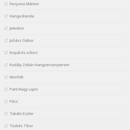
Fenyvesi Márton
Szélkiáltó
József Attila: Hajad az ujjamé
Hanga Banda
Szélkiáltó
Jelenkor
József Attila: Jaj, majdnem
Szélkiáltó
Juhász Gábor
József Attila: Mikor az uccán
Szélkiáltó
Kispál és a Borz
József Attila: Minden s mindenki
Kodály Zoltán Hangversenyterem
Szélkiáltó
József Attila: Mióta elmentél
Neofolk
Szélkiáltó
Parti Nagy Lajos
József Attila: Ne bántsda gyönge nőt
Szélkiáltó
Pécs
József Attila: Óda – Mellékdal
Szélkiáltó
Takáts Eszter
József Attila: Ringató
Tüskés Tibor
Szélkiáltó