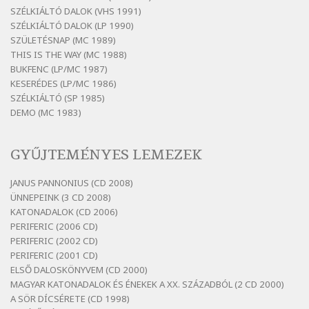
sok
SZÉLKIÁLTÓ DALOK (VHS 1991)
Szélkiáltó
SZÉLKIÁLTÓ DALOK (LP 1990)
Bertók László: Mintha már pénteken
SZÜLETÉSNAP (MC 1989)
vasárnap
THIS IS THE WAY (MC 1988)
BUKFENC (LP/MC 1987)
Szélkiáltó
KESERÉDES (LP/MC 1986)
Bertók László: Ó, az a hol volt vicinális
SZÉLKIÁLTÓ (SP 1985)
Szélkiáltó
DEMO (MC 1983)
Bertók László: Sárga őszi vers
Szélkiáltó
GYŰJTEMÉNYES LEMEZEK
Bertók László: Vásáros
Szélkiáltó
JANUS PANNONIUS (CD 2008)
ÜNNEPEINK (3 CD 2008)
Bertók László: Vizibolt
KATONADALOK (CD 2006)
Szélkiáltó
PERIFERIC (2006 CD)
Bornemissza Endre: Szitakötő
PERIFERIC (2002 CD)
Szélkiáltó
PERIFERIC (2001 CD)
ELSŐ DALOSKÖNYVEM (CD 2000)
Detlev von Liliencron: Bölcsődal
MAGYAR KATONADALOK ÉS ÉNEKEK A XX. SZÁZADBÓL (2 CD 2000)
Szélkiáltó
A SÖR DÍCSÉRETE (CD 1998)