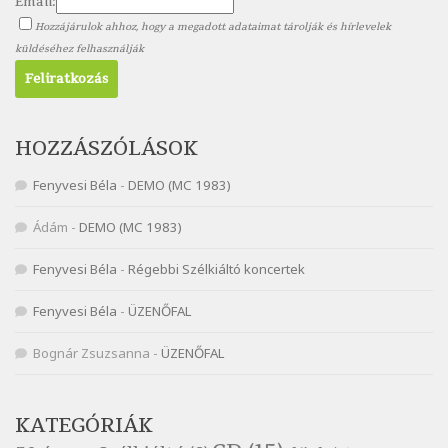
Email:
Szélkiáltó
Hozzájárulok ahhoz, hogy a megadott adataimat tárolják és hírlevelek
Nagy Bandó András: Scarabeus
küldéséhez felhasználják
Szélkiáltó
Nagy Bandó András: Ülj le csak egyszer
Szélkiáltó
Nagy Bandó András: Vakondok
HOZZÁSZÓLÁSOK
Szélkiáltó
Fenyvesi Béla
-
DEMO (MC 1983)
Nagy Bandó András: Vizilóblues
Szélkiáltó
Ádám
-
DEMO (MC 1983)
Nemes Nagy Ágnes: Mit beszél a tengelice?
Fenyvesi Béla
-
Régebbi Szélkiáltó koncertek
Szélkiáltó
Népköltés: Most érkeztünk
Fenyvesi Béla
-
ÜZENŐFAL
Szélkiáltó
Népköltés: Reggeli köszöntő
Bognár Zsuzsanna
-
ÜZENŐFAL
Szélkiáltó
Pákolitz István: Altató
KATEGÓRIÁK
Szélkiáltó