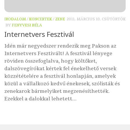
IRODALOM
/
KONCERTEK
/
ZENE
2011. MÁRCIUS 10. CSÜTÖRTÖK
BY
FENYVESI BÉLA
Internetvers Fesztivál
Idén már negyedszer rendezik meg Pakson az
Internetvers Fesztivált! A fesztivál lényege
röviden összefoglalva, hogy költőket,
dalszövegírókat kértek fel énekelhető versek
közzétételére a fesztivál honlapján, amelyek
közül a vállalkozó kedvű énekesek, szólisták és
zenekarok bármelyiket megzenésíthették.
Ezekkel a dalokkal lehetett...