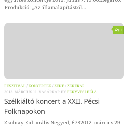
együttes koncertje 2012. július 7. 19:00Megarox
Produkció: „Az államalapítástól...
0
FESZTIVÁL
/
KONCERTEK
/
ZENE
/
ZENEKAR
2012. MÁRCIUS 11. VASÁRNAP
BY
FENYVESI BÉLA
Szélkiáltó koncert a XXII. Pécsi
Folknapokon
Zsolnay Kulturális Negyed, É782012. március 29-