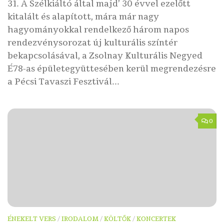
31. A Szélkiáltó által majd’ 30 évvel ezelőtt
kitalált és alapított, mára már nagy
hagyományokkal rendelkező három napos
rendezvénysorozat új kulturális színtér
bekapcsolásával, a Zsolnay Kulturális Negyed
É78-as épületegyüttesében kerül megrendezésre
a Pécsi Tavaszi Fesztivál...
0
ÉNEKELT VERS
/
IRODALOM
/
KÖLTŐK
/
KONCERTEK