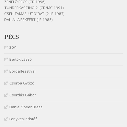
Fenyvesi Béla: Lesz-e még menedék?
ZENÉLŐ PÉCS (CD 1996)
Szélkiáltó
TÜNDÉRKASZINÓ 2. (CD/MC 1991)
CSEH TAMÁS: UTÓIRAT (2 LP 1987)
Fenyvesi Béla: Szélkiáltó kánon
DALLAL A BÉKÉÉRT (LP 1985)
Szélkiáltó
Galambosi László: Gally-tánc
PÉCS
Szélkiáltó
Galambosi László: Kalapos
30Y
Szélkiáltó
Bertók Lászó
Győri László: Jönnek a törökök
Szélkiáltó
Bordalfesztivál
J. A. Rimbaud: Kenyérlesők
Szélkiáltó
Csorba Győző
Janus Pannonius: Könyörgés az istenekhez a
Csordás Gábor
török ellen hadba induló Mátyás királyért
Szélkiáltó
Daniel Speer Brass
Janus Pannonius: Névváltoztatásáról
Szélkiáltó
Fenyvesi Kristóf
József Attila: Csók kérés tavasszal