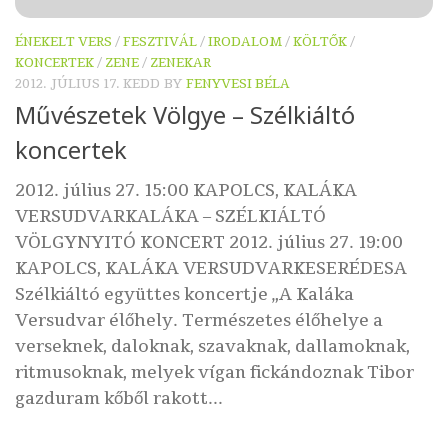
ÉNEKELT VERS
/
FESZTIVÁL
/
IRODALOM
/
KÖLTŐK
/
KONCERTEK
/
ZENE
/
ZENEKAR
2012. JÚLIUS 17. KEDD
BY
FENYVESI BÉLA
Művészetek Völgye – Szélkiáltó
koncertek
2012. július 27. 15:00 KAPOLCS, KALÁKA
VERSUDVARKALÁKA – SZÉLKIÁLTÓ
VÖLGYNYITÓ KONCERT 2012. július 27. 19:00
KAPOLCS, KALÁKA VERSUDVARKESERÉDESA
Szélkiáltó együttes koncertje „A Kaláka
Versudvar élőhely. Természetes élőhelye a
verseknek, daloknak, szavaknak, dallamoknak,
ritmusoknak, melyek vígan fickándoznak Tibor
gazduram kőből rakott...