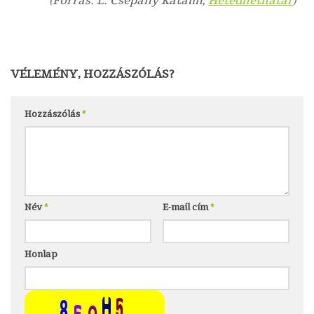
(Forrás: L. Csépány Katalin,
Hetedhéthatár
)
VÉLEMÉNY, HOZZÁSZÓLÁS?
Hozzászólás
*
Név
*
E-mail cím
*
Honlap