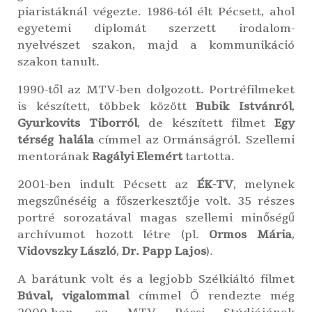
piaristáknál végezte. 1986-tól élt Pécsett, ahol
egyetemi diplomát szerzett irodalom-
nyelvészet szakon, majd a kommunikáció
szakon tanult.
1990-től az MTV-ben dolgozott. Portréfilmeket
is készített, többek között
Bubik Istvánról
,
Gyurkovits Tiborról
, de készített filmet
Egy
térség halála
címmel az Ormánságról. Szellemi
mentorának
Ragályi Elemért
tartotta.
2001-ben indult Pécsett az
ÉK-TV
, melynek
megszűnéséig a főszerkesztője volt. 35 részes
portré sorozatával magas szellemi minőségű
archívumot hozott létre (pl.
Ormos Mária
,
Vidovszky László
,
Dr. Papp Lajos
).
A barátunk volt és a legjobb Szélkiáltó filmet
Búval, vigalommal
címmel Ő rendezte még