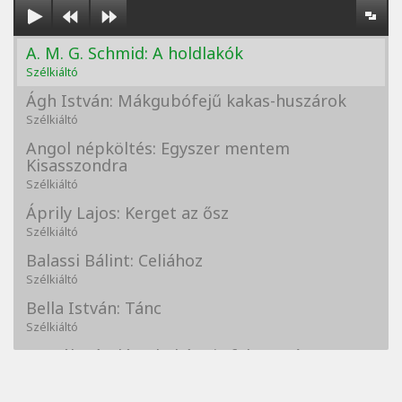
A. M. G. Schmid: A holdlakók
Szélkiáltó
Ágh István: Mákgubófejű kakas-huszárok
Szélkiáltó
Angol népköltés: Egyszer mentem
Kisasszondra
Szélkiáltó
Áprily Lajos: Kerget az ősz
Szélkiáltó
Balassi Bálint: Celiához
Szélkiáltó
Bella István: Tánc
Szélkiáltó
Bertók László: A kukára is fel vagy írva
Szélkiáltó