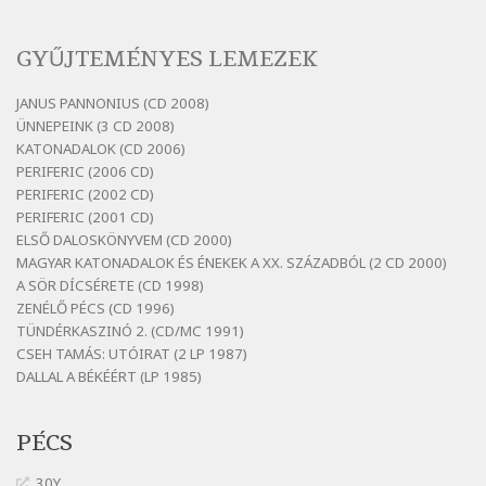
Bertók László: Sárga őszi vers
Szélkiáltó
GYŰJTEMÉNYES LEMEZEK
Bertók László: Vásáros
Szélkiáltó
JANUS PANNONIUS (CD 2008)
ÜNNEPEINK (3 CD 2008)
Bertók László: Vizibolt
KATONADALOK (CD 2006)
Szélkiáltó
PERIFERIC (2006 CD)
Bornemissza Endre: Szitakötő
PERIFERIC (2002 CD)
Szélkiáltó
PERIFERIC (2001 CD)
ELSŐ DALOSKÖNYVEM (CD 2000)
Detlev von Liliencron: Bölcsődal
MAGYAR KATONADALOK ÉS ÉNEKEK A XX. SZÁZADBÓL (2 CD 2000)
Szélkiáltó
A SÖR DÍCSÉRETE (CD 1998)
Fenyvesi Béla: Lesz-e még menedék?
ZENÉLŐ PÉCS (CD 1996)
Szélkiáltó
TÜNDÉRKASZINÓ 2. (CD/MC 1991)
CSEH TAMÁS: UTÓIRAT (2 LP 1987)
Fenyvesi Béla: Szélkiáltó kánon
DALLAL A BÉKÉÉRT (LP 1985)
Szélkiáltó
Galambosi László: Gally-tánc
PÉCS
Szélkiáltó
Galambosi László: Kalapos
30Y