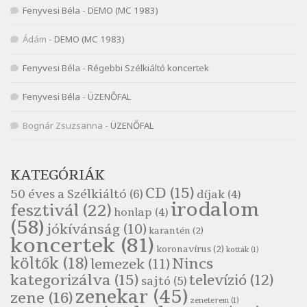
Fenyvesi Béla
-
DEMO (MC 1983)
Nagy Bandó András: Vizilóblues
Szélkiáltó
Ádám
-
DEMO (MC 1983)
Nemes Nagy Ágnes: Mit beszél a tengelice?
Fenyvesi Béla
-
Régebbi Szélkiáltó koncertek
Szélkiáltó
Népköltés: Most érkeztünk
Fenyvesi Béla
-
ÜZENŐFAL
Szélkiáltó
Népköltés: Reggeli köszöntő
Bognár Zsuzsanna
-
ÜZENŐFAL
Szélkiáltó
Pákolitz István: Altató
KATEGÓRIÁK
Szélkiáltó
CD
(15)
50 éves a Szélkiáltó
(6)
díjak
(4)
Pákolitz István: Bakarasz
irodalom
fesztivál
(22)
honlap
(4)
Szélkiáltó
(58)
jókívánság
(10)
karantén
(2)
Pákolitz István: Csiga-biga
koncertek
(81)
koronavírus
(2)
Szélkiáltó
kották
(1)
költők
(18)
Nincs
lemezek
(11)
Pákolitz István: Kiolvasó
kategorizálva
(15)
televízió
(12)
sajtó
(5)
Szélkiáltó
zenekar
(45)
zene
(16)
zeneterem
(1)