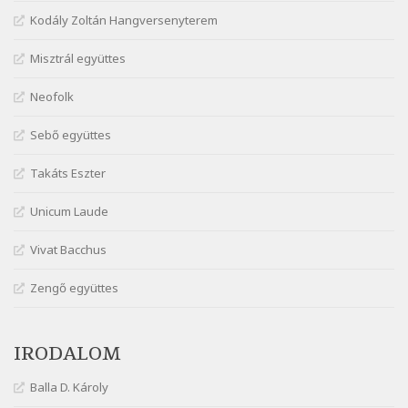
Szélkiáltó
Kodály Zoltán Hangversenyterem
Márai Sándor: Azt hiszi szerelmes
Misztrál együttes
Szélkiáltó
Márai Sándor: Dalocska
Neofolk
Szélkiáltó
Márai Sándor: Együgyű vers gyorsvonatban
Sebő együttes
Szélkiáltó
Takáts Eszter
Márai Sándor: Ez a kávéház
Szélkiáltó
Unicum Laude
Márai Sándor: Harminc
Vivat Bacchus
Szélkiáltó
Márai Sándor: Hol vagyok?
Zengő együttes
Szélkiáltó
Márai Sándor: Tavasz
IRODALOM
Szélkiáltó
Márai Sándor: Ujjgyakorlat 8
Balla D. Károly
Szélkiáltó