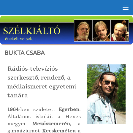
Skip to content
BUKTA CSABA
Rádiós-televíziós
szerkesztő, rendező, a
médiaismeret egyetemi
tanára
1964
-ben született
Egerben
.
Általános iskoláit a Heves
megyei
Mezőszemerén
, a
gimnáziumot
Kecskeméten
a