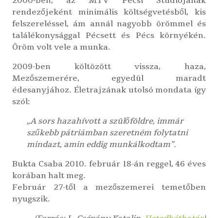
2000-ben, az MTV Pécsi Stúdiójának
rendezőjeként minimális költségvetésből, kis
felszereléssel, ám annál nagyobb örömmel és
találékonysággal Pécsett és Pécs környékén.
Öröm volt vele a munka.
2009-ben költözött vissza, haza,
Mezőszemerére, egyedül maradt
édesanyjához. Életrajzának utolsó mondata így
szól:
„A sors hazahívott a szülőföldre, immár
szűkebb pátriámban szeretném folytatni
mindazt, amin eddig munkálkodtam”.
Bukta Csaba 2010. február 18-án reggel, 46 éves
korában halt meg.
Február 27-től a mezőszemerei temetőben
nyugszik.