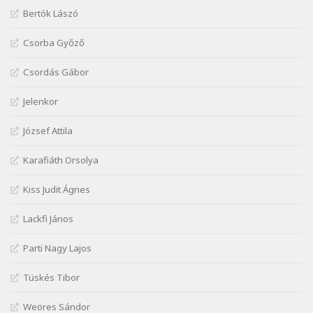
Márai Sándor: Zsoltár
Bertók Lászó
Szélkiáltó
Csorba Győző
Mária Sándor: Hallgatás
Szélkiáltó
Csordás Gábor
Nagy Bandó András: Azt álmodtam
Jelenkor
Szélkiáltó
Nagy Bandó András: Bagon át
József Attila
Szélkiáltó
Nagy Bandó András: Botos tánc
Karafiáth Orsolya
Szélkiáltó
Kiss Judit Ágnes
Nagy Bandó András: Egérút
Szélkiáltó
Lackfi János
Nagy Bandó András: Harkály doktor
Parti Nagy Lajos
Szélkiáltó
Nagy Bandó András: Hogyha egyszer
Tüskés Tibor
Szélkiáltó
Weöres Sándor
Nagy Bandó András: Ki vagyok?