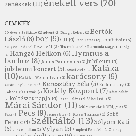
Páskándi Géza: Madárijesztő
énekelt vers
(70)
zenészek
(11)
Szélkiáltó
Ratkó József: Tánc
CIMKÉK
Szélkiáltó
Bertók
Robert Burns: Árpa Jankó
50 éves a Szélkiáltó
(2)
advent
(2)
Balogh Robert
(2)
bor
(9)
László
(6)
CD
(4)
Szélkiáltó
Dombóvár
(3)
Cseh Tamás
(2)
fesztivál
(3)
Fenyvesi Béla
(2)
filharmónia
(2)
Filharmónia Magyarország
Robert Burns: Most hoci a számlát
Hymnus a
Hangzó Helikon
(6)
(2)
Szélkiáltó
borhoz
(8)
jubileum
(4)
Janus Pannonius
(3)
Robert Burns: Most hoci a számlát
Kaláka
jubileumi koncert
(5)
József Attila
(2)
Szélkiáltó
(10)
karácsony
(9)
Kaláka Versudvar
(3)
Robert Burns: Nagyhasú flaskó…
Keresztény Béla
(5)
Kisharsány
(3)
karácsonyi koncert
(2)
Szélkiáltó
Kodály Központ
(7)
Kobzos Kiss Tamás
(2)
Kátai Zoltán
Robert Burns: Skót ital
költészet napja
(4)
Misztrál
(3)
(2)
Lázár Balázs
(2)
Márai Sándor
(11)
Szélkáltó
Művészetek Völgye
(3)
Pécs
(9)
Robert Burns: Skót ital
Sebő
Rozs Tamás
(3)
Paks
(2)
reneszánsz
(2)
Szélkiáltó
(13)
Szélkiáltó
Sólyom Kati
Ferenc
(4)
(5)
Vylyan
(5)
Simkó Péter: Károgós
vers és dallam
(2)
Zempléni Fesztivál
(2)
Zsolnay
énekelt vers
(6)
Szélkiáltó