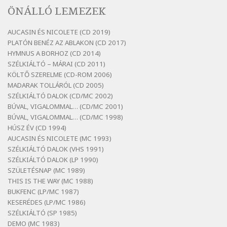
Bertók László: A lélegzetvételnyi csöndben
ÖNÁLLÓ LEMEZEK
Szélkiáltó
Bertók László: Az arcodra, ha nem vigyázol
AUCASIN ÉS NICOLETE (CD 2019)
Szélkiáltó
PLATÓN BENÉZ AZ ABLAKON (CD 2017)
Bertók László: Dinnye Döme
HYMNUS A BORHOZ (CD 2014)
SZÉLKIÁLTÓ – MÁRAI (CD 2011)
Szélkiáltó
KÖLTŐ SZERELME (CD-ROM 2006)
Bertók László: Diófa-levélen
MADARAK TOLLÁRÓL (CD 2005)
Szélkiáltó
SZÉLKIÁLTÓ DALOK (CD/MC 2002)
BÚVAL, VIGALOMMAL… (CD/MC 2001)
Bertók László: El-elképzelem a falansztert
BÚVAL, VIGALOMMAL… (CD/MC 1998)
Szélkiáltó
HÚSZ ÉV (CD 1994)
Bertók László: Elmenni kevés, itt maradni
AUCASIN ÉS NICOLETE (MC 1993)
sok
SZÉLKIÁLTÓ DALOK (VHS 1991)
Szélkiáltó
SZÉLKIÁLTÓ DALOK (LP 1990)
Bertók László: Mintha már pénteken
SZÜLETÉSNAP (MC 1989)
vasárnap
THIS IS THE WAY (MC 1988)
BUKFENC (LP/MC 1987)
Szélkiáltó
KESERÉDES (LP/MC 1986)
Bertók László: Ó, az a hol volt vicinális
SZÉLKIÁLTÓ (SP 1985)
Szélkiáltó
DEMO (MC 1983)