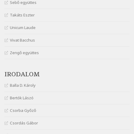
Márai Sándor: Együgyű vers gyorsvonatban
Sebő együttes
Szélkiáltó
Takáts Eszter
Márai Sándor: Ez a kávéház
Szélkiáltó
Unicum Laude
Márai Sándor: Harminc
Vivat Bacchus
Szélkiáltó
Márai Sándor: Hol vagyok?
Zengő együttes
Szélkiáltó
Márai Sándor: Tavasz
IRODALOM
Szélkiáltó
Márai Sándor: Ujjgyakorlat 8
Balla D. Károly
Szélkiáltó
Márai Sándor: Zsoltár
Bertók Lászó
Szélkiáltó
Csorba Győző
Mária Sándor: Hallgatás
Szélkiáltó
Csordás Gábor
Nagy Bandó András: Azt álmodtam