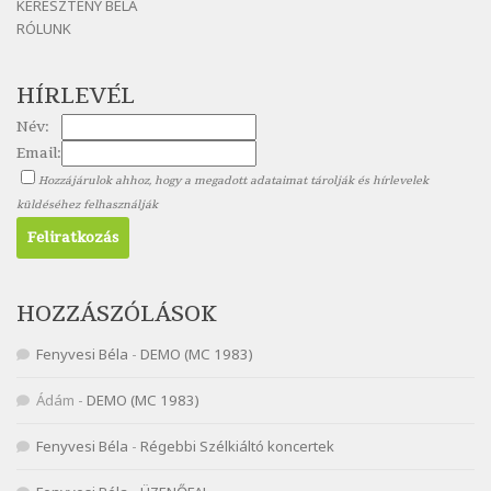
KERESZTÉNY BÉLA
Nagy Bandó András: Nyári éj
RÓLUNK
Szélkiáltó
Nagy Bandó András: Nyolc pók
HÍRLEVÉL
Szélkiáltó
Név:
Nagy Bandó András: Pöttyös katica
Email:
Szélkiáltó
Hozzájárulok ahhoz, hogy a megadott adataimat tárolják és hírlevelek
Nagy Bandó András: Scarabeus
küldéséhez felhasználják
Szélkiáltó
Nagy Bandó András: Ülj le csak egyszer
Szélkiáltó
Nagy Bandó András: Vakondok
HOZZÁSZÓLÁSOK
Szélkiáltó
Fenyvesi Béla
-
DEMO (MC 1983)
Nagy Bandó András: Vizilóblues
Szélkiáltó
Ádám
-
DEMO (MC 1983)
Nemes Nagy Ágnes: Mit beszél a tengelice?
Fenyvesi Béla
-
Régebbi Szélkiáltó koncertek
Szélkiáltó
Népköltés: Most érkeztünk