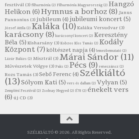
Hangzó
fesztivál
(3)
Robert Burns: Most hoci a számlát
filharmónia
(2)
Filharmónia Magyarország
(2)
Hymnus a borhoz
(8)
Helikon
(6)
Janus
Szélkiáltó
jubileumi koncert
(5)
jubileum
(4)
Pannonius
(3)
Robert Burns: Most hoci a számlát
Kaláka
(10)
Kaláka Versudvar
(3)
József Attila
(2)
Szélkiáltó
karácsony
(8)
Keresztény
karácsonyi koncert
(2)
Robert Burns: Nagyhasú flaskó…
Kodály
Béla
(5)
Kisharsány
(3)
Kobzos Kiss Tamás
(2)
Szélkiáltó
Központ
(7)
költészet napja
(4)
lemezbemutató
(2)
Márai Sándor
(11)
Robert Burns: Skót ital
Misztrál
(3)
Lázár Balázs
(2)
Szélkáltó
Pécs
(9)
Művészetek Völgye
(3)
Paks
(2)
reneszánsz
(2)
Szélkiáltó
Robert Burns: Skót ital
Sebő Ferenc
(4)
Rozs Tamás
(3)
(13)
Szélkiáltó
Sólyom Kati
(5)
Vylyan
(5)
vers és dallam
(2)
Simkó Péter: Károgós
énekelt vers
Zempléni Fesztivál
(2)
Zsolnay Negyed
(2)
É78
(2)
Szélkiáltó
(6)
új CD
(3)
Szécsi Margit: Költő és halál
Szélkiáltó
Szepesi Attila: Csali dal
Szélkiáltó
SZÉLKIÁLTÓ © 2026. All Rights Reserved.
Szepesi Attila: Sanzon 1952