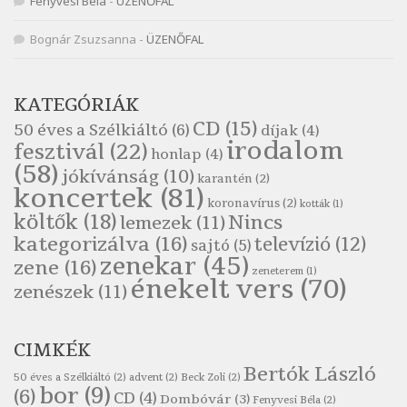
Fenyvesi Béla
-
ÜZENŐFAL
Szélkiáltó
Népköltés: Reggeli köszöntő
Bognár Zsuzsanna
-
ÜZENŐFAL
Szélkiáltó
Pákolitz István: Altató
KATEGÓRIÁK
Szélkiáltó
CD
(15)
50 éves a Szélkiáltó
(6)
díjak
(4)
Pákolitz István: Bakarasz
irodalom
fesztivál
(22)
honlap
(4)
Szélkiáltó
(58)
jókívánság
(10)
karantén
(2)
Pákolitz István: Csiga-biga
koncertek
(81)
koronavírus
(2)
Szélkiáltó
kották
(1)
költők
(18)
Nincs
lemezek
(11)
Pákolitz István: Kiolvasó
kategorizálva
(16)
televízió
(12)
sajtó
(5)
Szélkiáltó
zenekar
(45)
zene
(16)
zeneterem
(1)
Páskándi Géza: Madárijesztő
énekelt vers
(70)
zenészek
(11)
Szélkiáltó
Ratkó József: Tánc
CIMKÉK
Szélkiáltó
Bertók László
Robert Burns: Árpa Jankó
50 éves a Szélkiáltó
(2)
advent
(2)
Beck Zoli
(2)
bor
(9)
(6)
CD
(4)
Szélkiáltó
Dombóvár
(3)
Fenyvesi Béla
(2)