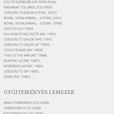
KÖLTŐ SZERELME (CD-ROM 2006)
Bertók László: Diófa-levélen
MADARAK TOLLÁRÓL (CD 2005)
Szélkiáltó
SZÉLKIÁLTÓ DALOK (CD/MC 2002)
BÚVAL, VIGALOMMAL… (CD/MC 2001)
Bertók László: El-elképzelem a falansztert
BÚVAL, VIGALOMMAL… (CD/MC 1998)
Szélkiáltó
HÚSZ ÉV (CD 1994)
Bertók László: Elmenni kevés, itt maradni
AUCASIN ÉS NICOLETE (MC 1993)
sok
SZÉLKIÁLTÓ DALOK (VHS 1991)
Szélkiáltó
SZÉLKIÁLTÓ DALOK (LP 1990)
Bertók László: Mintha már pénteken
SZÜLETÉSNAP (MC 1989)
vasárnap
THIS IS THE WAY (MC 1988)
BUKFENC (LP/MC 1987)
Szélkiáltó
KESERÉDES (LP/MC 1986)
Bertók László: Ó, az a hol volt vicinális
SZÉLKIÁLTÓ (SP 1985)
Szélkiáltó
DEMO (MC 1983)
Bertók László: Sárga őszi vers
Szélkiáltó
GYŰJTEMÉNYES LEMEZEK
Bertók László: Vásáros
Szélkiáltó
JANUS PANNONIUS (CD 2008)
ÜNNEPEINK (3 CD 2008)
Bertók László: Vizibolt
KATONADALOK (CD 2006)