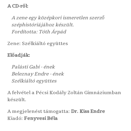
A CD-ről:
A zene egy középkori ismeretlen szerző
széphistóriájához készült.
Fordította:
Tóth Árpád
Zene:
Szélkiáltó együttes
Előadják:
Palásti Gabi
- ének
Beleznay Endre
- ének
Szélkiáltó együttes
A felvétel a
Pécsi Kodály Zoltán Gimnáziumban
készült.
A megjelenést támogatta:
Dr. Kiss Endre
Kiadó:
Fenyvesi Béla