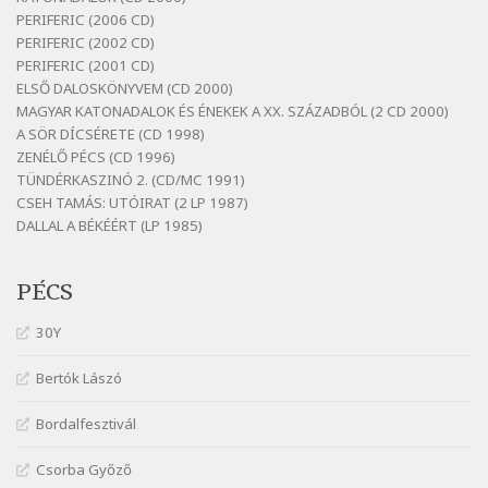
Szélkiáltó
PERIFERIC (2006 CD)
Bornemissza Endre: Szitakötő
PERIFERIC (2002 CD)
Szélkiáltó
PERIFERIC (2001 CD)
ELSŐ DALOSKÖNYVEM (CD 2000)
Detlev von Liliencron: Bölcsődal
MAGYAR KATONADALOK ÉS ÉNEKEK A XX. SZÁZADBÓL (2 CD 2000)
Szélkiáltó
A SÖR DÍCSÉRETE (CD 1998)
Fenyvesi Béla: Lesz-e még menedék?
ZENÉLŐ PÉCS (CD 1996)
Szélkiáltó
TÜNDÉRKASZINÓ 2. (CD/MC 1991)
CSEH TAMÁS: UTÓIRAT (2 LP 1987)
Fenyvesi Béla: Szélkiáltó kánon
DALLAL A BÉKÉÉRT (LP 1985)
Szélkiáltó
Galambosi László: Gally-tánc
PÉCS
Szélkiáltó
Galambosi László: Kalapos
30Y
Szélkiáltó
Bertók Lászó
Győri László: Jönnek a törökök
Szélkiáltó
Bordalfesztivál
J. A. Rimbaud: Kenyérlesők
Szélkiáltó
Csorba Győző