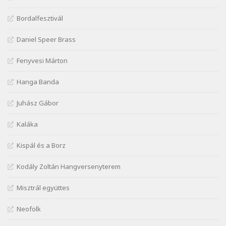
Szélkiáltó
Kiss Benedek: Vonatozó
Bordalfesztivál
Szélkiáltó
Daniel Speer Brass
Kiss Dénes: Kerékpár
Szélkiáltó
Fenyvesi Márton
Lakner Tamás: Eljöttünk mi jó este
Szélkiáltó
Hanga Banda
Márai Sándor: A fehér erdő
Juhász Gábor
Szélkiáltó
Márai Sándor: A világ füst
Kaláka
Szélkiáltó
Kispál és a Borz
Márai Sándor: Ámen
Szélkiáltó
Kodály Zoltán Hangversenyterem
Márai Sándor: Azt hiszi szerelmes
Misztrál együttes
Szélkiáltó
Márai Sándor: Dalocska
Neofolk
Szélkiáltó