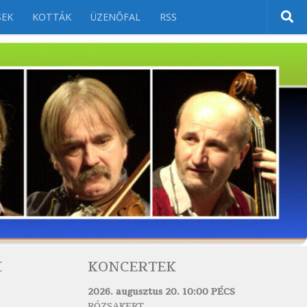
SEK
KOTTÁK
ÜZENŐFAL
RSS
K
KONCERTEK
2026. augusztus 20. 10:00 PÉCS
RÓZSAKERT