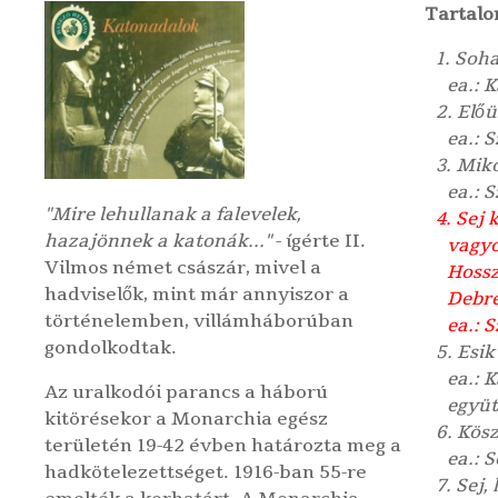
Tartalo
1. Soha
ea.: 
2. Előü
ea.: 
3. Miko
ea.: 
"Mire lehullanak a falevelek,
4. Sej 
hazajönnek a katonák..."
- ígérte
II.
vagy
Vilmos
német császár, mivel a
Hossz
hadviselők, mint már annyiszor a
Debre
történelemben, villámháborúban
ea.: 
gondolkodtak.
5. Esik 
ea.: 
Az uralkodói parancs a háború
együt
kitörésekor a Monarchia egész
6. Kös
területén 19-42 évben határozta meg a
ea.: 
hadkötelezettséget. 1916-ban 55-re
7. Sej, 