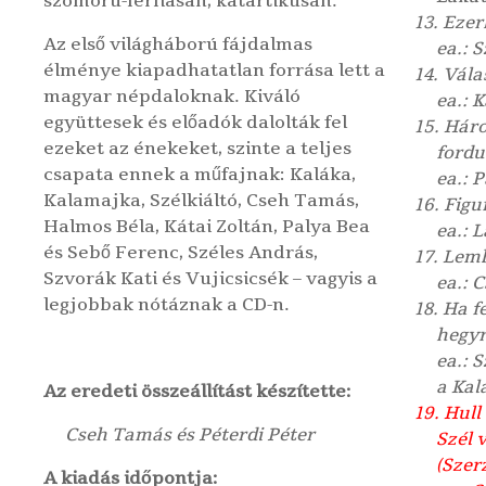
szomorú-férfiasan, katartikusan.
13. Eze
Az első világháború fájdalmas
ea.: 
élménye kiapadhatatlan forrása lett a
14. Vála
magyar népdaloknak. Kiváló
ea.: 
együttesek és előadók dalolták fel
15. Hár
ezeket az énekeket, szinte a teljes
fordu
csapata ennek a műfajnak: Kaláka,
ea.: 
Kalamajka,
Szélkiáltó
, Cseh Tamás,
16. Figu
Halmos Béla, Kátai Zoltán, Palya Bea
ea.: 
és Sebő Ferenc, Széles András,
17. Lem
Szvorák Kati és Vujicsicsék – vagyis a
ea.: 
legjobbak nótáznak a CD-n.
18. Ha 
hegy
ea.: 
a Kal
Az eredeti összeállítást készítette:
19. Hull
Cseh Tamás és Péterdi Péter
Szél 
(Szer
A kiadás időpontja: