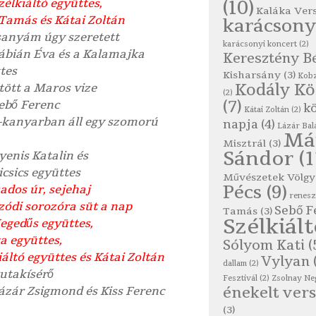
zélkiáltó együttes,
(10)
Kaláka Ver
Tamás és Kátai Zoltán
karácsony
sanyám úgy szeretett
karácsonyi koncert
(2)
Fábián Éva és a Kalamajka
Keresztény B
tes
Kisharsány
(3)
Kobz
Kodály K
tött a Maros vize
(2)
(7)
Sebő Ferenc
kö
Kátai Zoltán
(2)
-kanyarban áll egy szomorú
napja
(4)
Lázár Bal
Má
Misztrál
(3)
Sándor
(1
Gyenis Katalin és
icsics együttes
Művészetek Völgy
Pécs
(9)
ados úr, sejehaj
renes
zódi sorozóra süt a nap
Sebő F
Tamás
(3)
Szélkiál
Hegedűs együttes,
a együttes,
Sólyom Kati
(
iáltó együttes és Kátai Zoltán
Vylyan
dallam
(2)
rutakísérő
Fesztivál
(2)
Zsolnay Ne
énekelt vers
Lázár Zsigmond és Kiss Ferenc
(3)