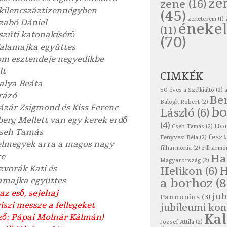
ze
zene
(16)
rkilencszáztizennégyben
(45)
zeneterem
(1)
Szabó Dániel
énekel
(11)
szúti katonakísérő
(70)
Kalamajka együttes
om esztendeje negyedikbe
lt
CIMKÉK
Palya Beáta
50 éves a Szélkiáltó
(2)
rázó
Be
Balogh Robert
(2)
Lázár Zsigmond és Kiss Ferenc
bo
László
(6)
berg Mellett van egy kerek erdő
(4)
Do
Cseh Tamás
(2)
Cseh Tamás
feszt
Fenyvesi Béla
(2)
felmegyek arra a magos nagy
filharmónia
(2)
Filharmó
re
Ha
Magyarország
(2)
Szvorák Kati és
Helikon
(6)
amajka együttes
a borhoz
(8
 az eső, sejehaj
jub
Pannonius
(3)
viszi messze a fellegeket
jubileumi kon
Ka
ző: Pápai Molnár Kálmán)
József Attila
(2)