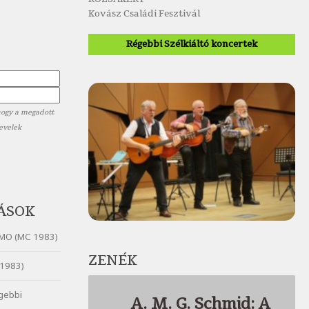
Kovász Családi Fesztivál
Régebbi Szélkiáltó koncertek
hogy a megadott
levelek
ÁSOK
MO (MC 1983)
ZENÉK
1983)
gebbi
A. M. G. Schmid: A