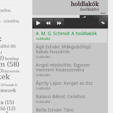
holdlakók
Szélkiáltó
ENŐFAL
00:00
a
-
ÜZENŐFAL
A. M. G. Schmid: A holdlakók
K
Szélkiáltó
iáltó
(6)
Ágh István: Mákgubófejű
kakas-huszárok
)
2)
Szélkiáltó
honlap
om
(58)
Angol népköltés: Egyszer
mentem Kisasszondra
0)
karantén
tek
Szélkiáltó
Áprily Lajos: Kerget az ősz
(2)
kották
(1)
Szélkiáltó
emezek
Balassi Bálint: Celiához
va
(15)
Szélkiáltó
zió
(12)
Bella István: Tánc