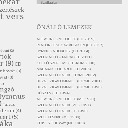
nekar
Szélkiáltó
zenészek
Bertók László: A kukára is fel
t vers
vagy írva
Szélkiáltó
ÖNÁLLÓ LEMEZEK
Bertók László: A
lélegzetvételnyi csöndben
AUCASIN ÉS NICOLETE (CD 2019)
Szélkiáltó
PLATÓN BENÉZ AZ ABLAKON (CD 2017)
HYMNUS A BORHOZ (CD 2014)
advent
(2)
Bertók László: Az arcodra, ha
rtók
SZÉLKIÁLTÓ – MÁRAI (CD 2011)
nem vigyázol
r
(9)
KÖLTŐ SZERELME (CD-ROM 2006)
CD
Szélkiáltó
MADARAK TOLLÁRÓL (CD 2005)
mbóvár
(3)
Bertók László: Dinnye Döme
SZÉLKIÁLTÓ DALOK (CD/MC 2002)
ivál
(3)
Szélkiáltó
BÚVAL, VIGALOMMAL… (CD/MC 2001)
nia
BÚVAL, VIGALOMMAL… (CD/MC 1998)
Bertók László: Diófa-levélen
ngzó
HÚSZ ÉV (CD 1994)
Hymnus
Szélkiáltó
AUCASIN ÉS NICOLETE (MC 1993)
)
Bertók László: El-elképzelem a
Janus
SZÉLKIÁLTÓ DALOK (VHS 1991)
falansztert
ileum
(4)
SZÉLKIÁLTÓ DALOK (LP 1990)
Szélkiáltó
cert
(5)
SZÜLETÉSNAP (MC 1989)
láka
THIS IS THE WAY (MC 1988)
Bertók László: Elmenni kevés,