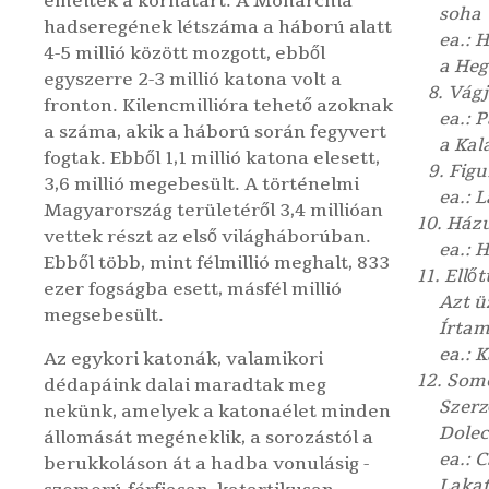
emelték a korhatárt. A Monarchia
soha
hadseregének létszáma a háború alatt
ea.: 
4-5 millió között mozgott, ebből
a Heg
egyszerre 2-3 millió katona volt a
8. Vágj
fronton. Kilencmillióra tehető azoknak
ea.: 
a száma, akik a háború során fegyvert
a Kal
fogtak. Ebből
1,1 millió
katona elesett,
9. Figu
3,6 millió
megebesült. A történelmi
ea.: 
Magyarország területéről
3,4 millióan
10. Házu
vettek részt az első világháborúban.
ea.: 
Ebből
több, mint félmillió meghalt
,
833
11. Ellő
ezer fogságba esett
,
másfél millió
Azt ü
megsebesült
.
Írtam
ea.: 
Az egykori katonák, valamikori
12. Som
dédapáink dalai maradtak meg
Szerz
nekünk, amelyek a katonaélet minden
Dolec
állomását megéneklik, a sorozástól a
ea.: 
berukkoláson át a hadba vonulásig -
Lakat