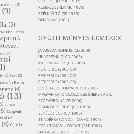
itt maradni sok
BUKFENC (LP/MC 1987)
sudvar
(3)
KESERÉDES (LP/MC 1986)
Szélkiáltó
(9)
SZÉLKIÁLTÓ (SP 1985)
Bertók László: Mintha már
DEMO (MC 1983)
pénteken vasárnap
éla
(5)
Szélkiáltó
os Kiss Tamás
özpont
GYŰJTEMÉNYES LEMEZEK
Bertók László: Ó, az a hol volt
vicinális
ltészet
JANUS PANNONIUS (CD 2008)
Szélkiáltó
ázs
(2)
ÜNNEPEINK (3 CD 2008)
rai
Bertók László: Sárga őszi vers
KATONADALOK (CD 2006)
1)
Szélkiáltó
PERIFERIC (2006 CD)
e
(3)
PERIFERIC (2002 CD)
Bertók László: Vásáros
Paks
(2)
PERIFERIC (2001 CD)
Rozs
Szélkiáltó
zánsz
(2)
ELSŐ DALOSKÖNYVEM (CD 2000)
erenc
(4)
Bertók László: Vizibolt
tó
(13)
MAGYAR KATONADALOK ÉS ÉNEKEK A XX.
Szélkiáltó
SZÁZADBÓL (2 CD 2000)
5)
vers és
A SÖR DÍCSÉRETE (CD 1998)
Bornemissza Endre: Szitakötő
(5)
Zempléni
ZENÉLŐ PÉCS (CD 1996)
Szélkiáltó
gyed
(2)
TÜNDÉRKASZINÓ 2. (CD/MC 1991)
(6)
Detlev von Liliencron:
új CD
CSEH TAMÁS: UTÓIRAT (2 LP 1987)
Bölcsődal
DALLAL A BÉKÉÉRT (LP 1985)