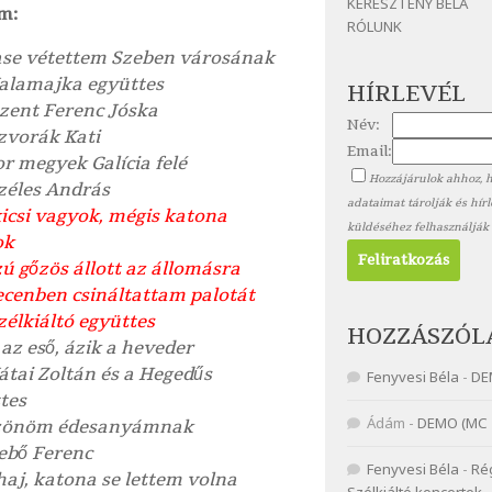
KERESZTÉNY BÉLA
m:
RÓLUNK
se vétettem Szeben városának
Kalamajka együttes
HÍRLEVÉL
zent Ferenc Jóska
Név:
Szvorák Kati
Email:
r megyek Galícia felé
Hozzájárulok ahhoz, 
Széles András
adataimat tárolják és hír
kicsi vagyok, mégis katona
küldéséhez felhasználják
ok
ú gőzös állott az állomásra
cenben csináltattam palotát
Szélkiáltó együttes
HOZZÁSZÓL
az eső, ázik a heveder
Kátai Zoltán és a Hegedűs
Fenyvesi Béla
-
DE
tes
Ádám
-
DEMO (MC 
zönöm édesanyámnak
Sebő Ferenc
Fenyvesi Béla
-
Ré
haj, katona se lettem volna