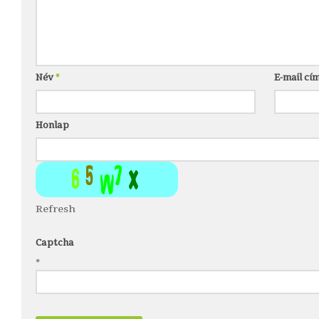
Név
*
E-mail cí
Honlap
Refresh
Captcha
*