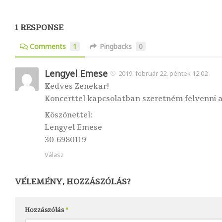
1 RESPONSE
Comments
1
Pingbacks
0
Lengyel Emese
2019. február 22. péntek 12:02
Kedves Zenekar!
Koncerttel kapcsolatban szeretném felvenni a
Köszönettel:
Lengyel Emese
30-6980119
Válasz
VÉLEMÉNY, HOZZÁSZÓLÁS?
Hozzászólás
*