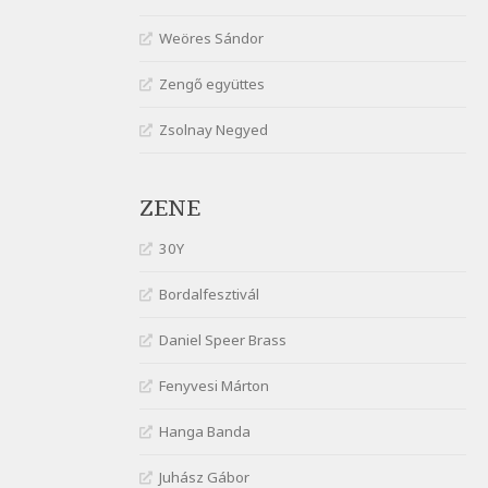
gyönge nőt
Weöres Sándor
Szélkiáltó
József Attila: Óda – Mellékdal
Zengő együttes
Szélkiáltó
Zsolnay Negyed
József Attila: Ringató
Szélkiáltó
József Attila: Szerelmesvers
ZENE
Szélkiáltó
József Attila: Tószunnyadó
30Y
Szélkiáltó
Bordalfesztivál
József Attila: Virág (Mártinak)
Szélkiáltó
Daniel Speer Brass
József Attila: Virágos
Fenyvesi Márton
Szélkiáltó
K. I. Galczynski: Találkozás
Hanga Banda
Chopinnal
Szélkiáltó
Juhász Gábor