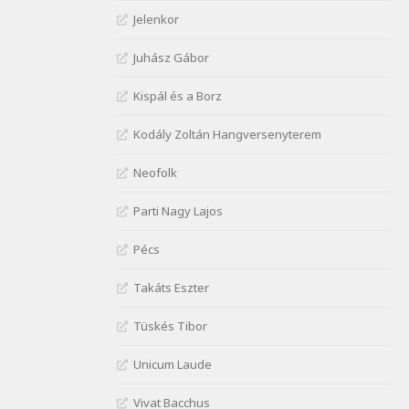
Janus Pannonius:
Jelenkor
Névváltoztatásáról
Szélkiáltó
Juhász Gábor
József Attila: Csók kérés
Kispál és a Borz
tavasszal
Szélkiáltó
Kodály Zoltán Hangversenyterem
József Attila: Hajad az ujjamé
Szélkiáltó
Neofolk
József Attila: Jaj, majdnem
Parti Nagy Lajos
Szélkiáltó
József Attila: Mikor az uccán
Pécs
Szélkiáltó
Takáts Eszter
József Attila: Minden s
mindenki
Tüskés Tibor
Szélkiáltó
József Attila: Mióta elmentél
Unicum Laude
Szélkiáltó
Vivat Bacchus
József Attila: Ne bántsda