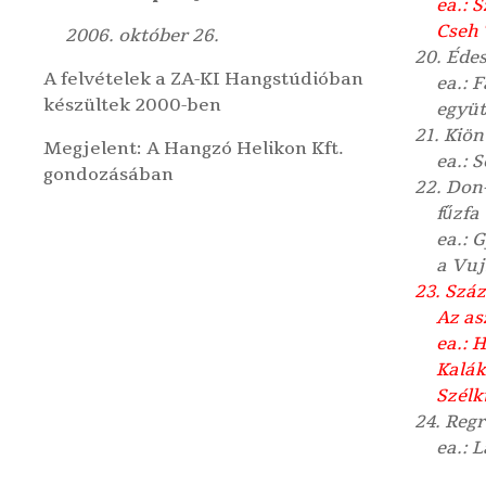
ea.: S
Cseh 
2006. október 26.
20. Éde
A felvételek a
ZA-KI Hangstúdióban
ea.: 
készültek 2000-ben
együt
21. Kiön
Megjelent: A
Hangzó Helikon Kft.
ea.: 
gondozásában
22. Don
fűzfa
ea.: 
a Vuj
23. Száz
Az as
ea.: 
Kalák
Szélk
24. Reg
ea.: 