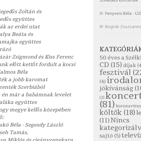
Szélkiáltó koncertek
Hegedűs Zoltán és
Fenyvesi Béla
-
ÜZ
edűs együttes
ák az erdei utat
Bognár Zsuzsann
Palya Beáta és
amajka együttes
KATEGÓRIÁ
rázó
Lázár Zsigmond és Kiss Ferenc
50 éves a Szélk
CD
(15)
nk előtt kettőt fordult a kocsi
díjak
(4
fesztivál
(2
Halmos Béla
irodal
tték a jobb karomat
(4)
zenték Szerbiából
jókívánság
(1
koncer
 én már a babámnak levelet
(2)
(81)
Kaláka együttes
koronavírus
ogy megye kellős közepében
költők
(18)
l
ő:
Nincs
(11)
skó Béla - Segesdy László
kategorizál
Cseh Tamás,
televí
sajtó
(5)
os Miklós és cigányzenekara