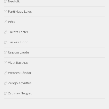
József Attila: Mióta elmentél
Neofolk
Szélkiáltó
Parti Nagy Lajos
József Attila: Ne bántsda gyönge nőt
Szélkiáltó
Pécs
József Attila: Óda – Mellékdal
Szélkiáltó
Takáts Eszter
József Attila: Ringató
Tüskés Tibor
Szélkiáltó
József Attila: Szerelmesvers
Unicum Laude
Szélkiáltó
Vivat Bacchus
József Attila: Tószunnyadó
Szélkiáltó
Weöres Sándor
József Attila: Virág (Mártinak)
Zengő együttes
Szélkiáltó
József Attila: Virágos
Zsolnay Negyed
Szélkiáltó
K. I. Galczynski: Találkozás Chopinnal
Szélkiáltó