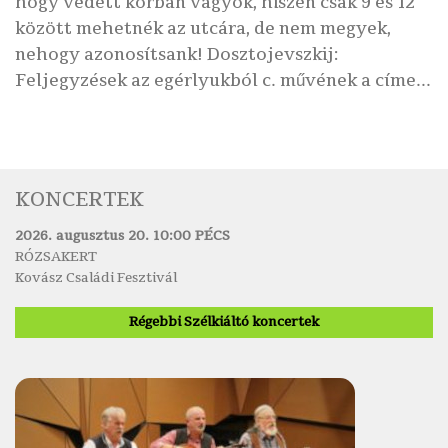
hogy védett korban vagyok, hiszen csak 9 és 12
között mehetnék az utcára, de nem megyek,
nehogy azonosítsank! Dosztojevszkij:
Feljegyzések az egérlyukból c. művének a címe...
KONCERTEK
2026. augusztus 20. 10:00 PÉCS
RÓZSAKERT
Kovász Családi Fesztivál
Régebbi Szélkiáltó koncertek