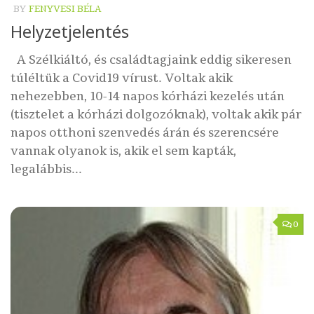
BY
FENYVESI BÉLA
Helyzetjelentés
A Szélkiáltó, és családtagjaink eddig sikeresen
túléltük a Covid19 vírust. Voltak akik
nehezebben, 10-14 napos kórházi kezelés után
(tisztelet a kórházi dolgozóknak), voltak akik pár
napos otthoni szenvedés árán és szerencsére
vannak olyanok is, akik el sem kapták,
legalábbis...
0