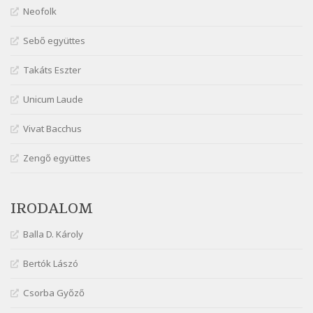
Márai Sándor: Dalocska
Neofolk
Szélkiáltó
Márai Sándor: Együgyű vers gyorsvonatban
Sebő együttes
Szélkiáltó
Takáts Eszter
Márai Sándor: Ez a kávéház
Szélkiáltó
Unicum Laude
Márai Sándor: Harminc
Vivat Bacchus
Szélkiáltó
Márai Sándor: Hol vagyok?
Zengő együttes
Szélkiáltó
Márai Sándor: Tavasz
IRODALOM
Szélkiáltó
Márai Sándor: Ujjgyakorlat 8
Balla D. Károly
Szélkiáltó
Márai Sándor: Zsoltár
Bertók Lászó
Szélkiáltó
Csorba Győző
Mária Sándor: Hallgatás