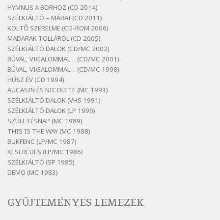
Bertók László: Dinnye Döme
HYMNUS A BORHOZ (CD 2014)
SZÉLKIÁLTÓ – MÁRAI (CD 2011)
Szélkiáltó
KÖLTŐ SZERELME (CD-ROM 2006)
Bertók László: Diófa-levélen
MADARAK TOLLÁRÓL (CD 2005)
Szélkiáltó
SZÉLKIÁLTÓ DALOK (CD/MC 2002)
BÚVAL, VIGALOMMAL… (CD/MC 2001)
Bertók László: El-elképzelem a falansztert
BÚVAL, VIGALOMMAL… (CD/MC 1998)
Szélkiáltó
HÚSZ ÉV (CD 1994)
Bertók László: Elmenni kevés, itt maradni
AUCASIN ÉS NICOLETE (MC 1993)
sok
SZÉLKIÁLTÓ DALOK (VHS 1991)
Szélkiáltó
SZÉLKIÁLTÓ DALOK (LP 1990)
Bertók László: Mintha már pénteken
SZÜLETÉSNAP (MC 1989)
vasárnap
THIS IS THE WAY (MC 1988)
BUKFENC (LP/MC 1987)
Szélkiáltó
KESERÉDES (LP/MC 1986)
Bertók László: Ó, az a hol volt vicinális
SZÉLKIÁLTÓ (SP 1985)
Szélkiáltó
DEMO (MC 1983)
Bertók László: Sárga őszi vers
Szélkiáltó
GYŰJTEMÉNYES LEMEZEK
Bertók László: Vásáros
Szélkiáltó