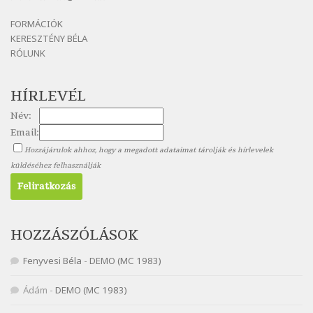
Nagy Bandó András: Mesét kérek
FORMÁCIÓK
Szélkiáltó
KERESZTÉNY BÉLA
Nagy Bandó András: Nyári éj
RÓLUNK
Szélkiáltó
Nagy Bandó András: Nyolc pók
HÍRLEVÉL
Szélkiáltó
Név:
Nagy Bandó András: Pöttyös katica
Email:
Szélkiáltó
Hozzájárulok ahhoz, hogy a megadott adataimat tárolják és hírlevelek
Nagy Bandó András: Scarabeus
küldéséhez felhasználják
Szélkiáltó
Nagy Bandó András: Ülj le csak egyszer
Szélkiáltó
Nagy Bandó András: Vakondok
HOZZÁSZÓLÁSOK
Szélkiáltó
Fenyvesi Béla
-
DEMO (MC 1983)
Nagy Bandó András: Vizilóblues
Szélkiáltó
Ádám
-
DEMO (MC 1983)
Nemes Nagy Ágnes: Mit beszél a tengelice?