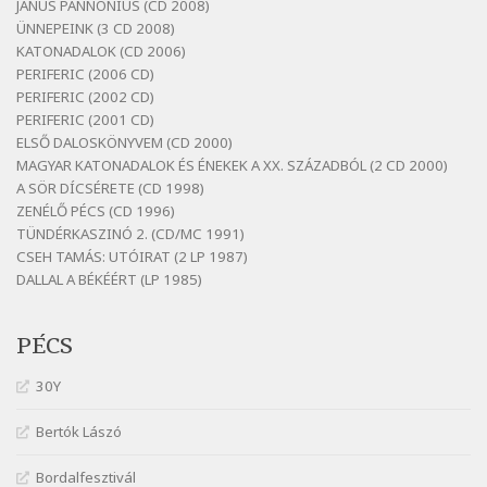
JANUS PANNONIUS (CD 2008)
ÜNNEPEINK (3 CD 2008)
Bertók László: Vizibolt
KATONADALOK (CD 2006)
Szélkiáltó
PERIFERIC (2006 CD)
Bornemissza Endre: Szitakötő
PERIFERIC (2002 CD)
Szélkiáltó
PERIFERIC (2001 CD)
ELSŐ DALOSKÖNYVEM (CD 2000)
Detlev von Liliencron: Bölcsődal
MAGYAR KATONADALOK ÉS ÉNEKEK A XX. SZÁZADBÓL (2 CD 2000)
Szélkiáltó
A SÖR DÍCSÉRETE (CD 1998)
Fenyvesi Béla: Lesz-e még menedék?
ZENÉLŐ PÉCS (CD 1996)
Szélkiáltó
TÜNDÉRKASZINÓ 2. (CD/MC 1991)
CSEH TAMÁS: UTÓIRAT (2 LP 1987)
Fenyvesi Béla: Szélkiáltó kánon
DALLAL A BÉKÉÉRT (LP 1985)
Szélkiáltó
Galambosi László: Gally-tánc
PÉCS
Szélkiáltó
Galambosi László: Kalapos
30Y
Szélkiáltó
Bertók Lászó
Győri László: Jönnek a törökök
Szélkiáltó
Bordalfesztivál