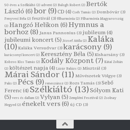
Bertók
Robert Burns: Árpa Jankó
50 éves a Szélkiáltó
(2)
advent
(2)
Balogh Robert
(2)
bor
(9)
László
(6)
CD
(4)
Szélkiáltó
Dombóvár
(3)
Cseh Tamás
(2)
fesztivál
(3)
Fenyvesi Béla
(2)
filharmónia
(2)
Filharmónia Magyarország
Robert Burns: Most hoci a számlát
Hymnus a
Hangzó Helikon
(6)
(2)
Szélkiáltó
borhoz
(8)
jubileum
(4)
Janus Pannonius
(3)
Robert Burns: Most hoci a számlát
Kaláka
jubileumi koncert
(5)
József Attila
(2)
Szélkiáltó
(10)
karácsony
(9)
Kaláka Versudvar
(3)
Robert Burns: Nagyhasú flaskó…
Keresztény Béla
(5)
Kisharsány
(3)
karácsonyi koncert
(2)
Szélkiáltó
Kodály Központ
(7)
Kobzos Kiss Tamás
(2)
Kátai Zoltán
Robert Burns: Skót ital
költészet napja
(4)
Misztrál
(3)
(2)
Lázár Balázs
(2)
Márai Sándor
(11)
Szélkáltó
Művészetek Völgye
(3)
Pécs
(9)
Robert Burns: Skót ital
Sebő
Rozs Tamás
(3)
Paks
(2)
reneszánsz
(2)
Szélkiáltó
(13)
Szélkiáltó
Sólyom Kati
Ferenc
(4)
(5)
Vylyan
(5)
Simkó Péter: Károgós
vers és dallam
(2)
Zempléni Fesztivál
(2)
Zsolnay
énekelt vers
(6)
Szélkiáltó
új CD
(3)
Negyed
(2)
Szécsi Margit: Költő és halál
Szélkiáltó
Szepesi Attila: Csali dal