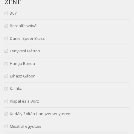
ZENE
Kiss Benedek: Számoló mese
30Y
Szélkiáltó
Kiss Benedek: Vonatozó
Bordalfesztivál
Szélkiáltó
Daniel Speer Brass
Kiss Dénes: Kerékpár
Szélkiáltó
Fenyvesi Márton
Lakner Tamás: Eljöttünk mi jó este
Szélkiáltó
Hanga Banda
Márai Sándor: A fehér erdő
Juhász Gábor
Szélkiáltó
Márai Sándor: A világ füst
Kaláka
Szélkiáltó
Kispál és a Borz
Márai Sándor: Ámen
Szélkiáltó
Kodály Zoltán Hangversenyterem
Márai Sándor: Azt hiszi szerelmes
Misztrál együttes
Szélkiáltó