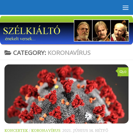
Skip to content
CATEGORY:
KORONAVÍRUS
0
KONCERTEK
/
KORONAVÍRUS
2021. JÚNIUS 14. HÉTFŐ