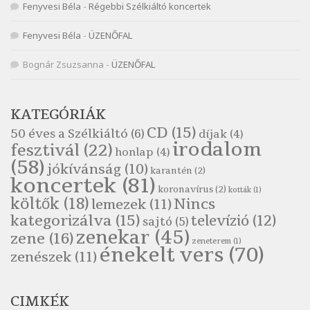
Fenyvesi Béla
-
Régebbi Szélkiáltó koncertek
Szélkiáltó
Népköltés: Most érkeztünk
Fenyvesi Béla
-
ÜZENŐFAL
Szélkiáltó
Népköltés: Reggeli köszöntő
Bognár Zsuzsanna
-
ÜZENŐFAL
Szélkiáltó
Pákolitz István: Altató
KATEGÓRIÁK
Szélkiáltó
CD
(15)
50 éves a Szélkiáltó
(6)
díjak
(4)
Pákolitz István: Bakarasz
irodalom
fesztivál
(22)
honlap
(4)
Szélkiáltó
(58)
jókívánság
(10)
karantén
(2)
Pákolitz István: Csiga-biga
koncertek
(81)
koronavírus
(2)
Szélkiáltó
kották
(1)
költők
(18)
Nincs
lemezek
(11)
Pákolitz István: Kiolvasó
kategorizálva
(15)
televízió
(12)
sajtó
(5)
Szélkiáltó
zenekar
(45)
zene
(16)
zeneterem
(1)
Páskándi Géza: Madárijesztő
énekelt vers
(70)
zenészek
(11)
Szélkiáltó
Ratkó József: Tánc
CIMKÉK
Szélkiáltó