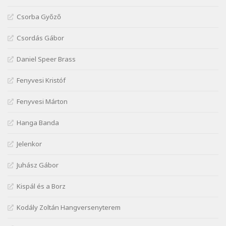
J. A. Rimbaud: Kenyérlesők
Szélkiáltó
Csorba Győző
Janus Pannonius: Könyörgés az istenekhez a
Csordás Gábor
török ellen hadba induló Mátyás királyért
Szélkiáltó
Daniel Speer Brass
Janus Pannonius: Névváltoztatásáról
Szélkiáltó
Fenyvesi Kristóf
József Attila: Csók kérés tavasszal
Fenyvesi Márton
Szélkiáltó
József Attila: Hajad az ujjamé
Hanga Banda
Szélkiáltó
Jelenkor
József Attila: Jaj, majdnem
Szélkiáltó
Juhász Gábor
József Attila: Mikor az uccán
Szélkiáltó
Kispál és a Borz
József Attila: Minden s mindenki
Kodály Zoltán Hangversenyterem
Szélkiáltó