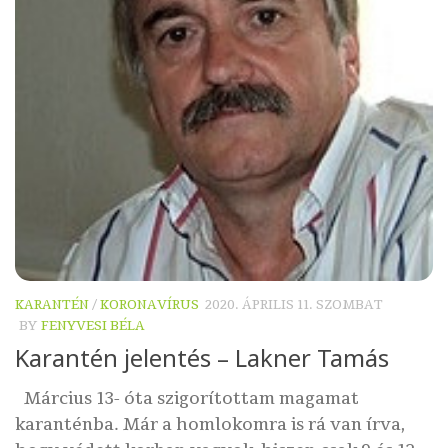
KARANTÉN
/
KORONAVÍRUS
2020. ÁPRILIS 11. SZOMBAT
BY
FENYVESI BÉLA
Karantén jelentés – Lakner Tamás
Március 13- óta szigorítottam magamat
karanténba. Már a homlokomra is rá van írva,