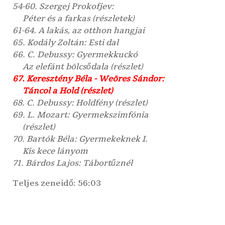
54-60. Szergej Prokofjev:
Péter és a farkas (részletek)
61-64. A lakás, az otthon hangjai
65. Kodály Zoltán: Esti dal
66. C. Debussy: Gyermekkuckó
Az elefánt bölcsődala (részlet)
67. Keresztény Béla - Weöres Sándor:
Táncol a Hold (részlet)
68. C. Debussy: Holdfény (részlet)
69. L. Mozart: Gyermekszimfónia
(részlet)
70. Bartók Béla: Gyermekeknek I.
Kis kece lányom
71. Bárdos Lajos: Tábortűznél
Teljes zeneidő: 56:03