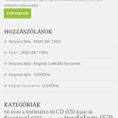
Nagy Bandó András: Scarabeus
küldéséhez felhasználják
Szélkiáltó
Nagy Bandó András: Ülj le csak egyszer
Szélkiáltó
Nagy Bandó András: Vakondok
HOZZÁSZÓLÁSOK
Szélkiáltó
Fenyvesi Béla
-
DEMO (MC 1983)
Nagy Bandó András: Vizilóblues
Szélkiáltó
Ádám
-
DEMO (MC 1983)
Nemes Nagy Ágnes: Mit beszél a tengelice?
Fenyvesi Béla
-
Régebbi Szélkiáltó koncertek
Szélkiáltó
Népköltés: Most érkeztünk
Fenyvesi Béla
-
ÜZENŐFAL
Szélkiáltó
Népköltés: Reggeli köszöntő
Bognár Zsuzsanna
-
ÜZENŐFAL
Szélkiáltó
Pákolitz István: Altató
KATEGÓRIÁK
Szélkiáltó
CD
(15)
50 éves a Szélkiáltó
(6)
díjak
(4)
Pákolitz István: Bakarasz