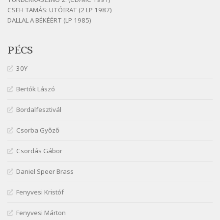
CSEH TAMÁS: UTÓIRAT (2 LP 1987)
Fenyvesi Béla: Szélkiáltó kánon
DALLAL A BÉKÉÉRT (LP 1985)
Szélkiáltó
Galambosi László: Gally-tánc
PÉCS
Szélkiáltó
Galambosi László: Kalapos
30Y
Szélkiáltó
Bertók Lászó
Győri László: Jönnek a törökök
Szélkiáltó
Bordalfesztivál
J. A. Rimbaud: Kenyérlesők
Szélkiáltó
Csorba Győző
Janus Pannonius: Könyörgés az istenekhez a
Csordás Gábor
török ellen hadba induló Mátyás királyért
Szélkiáltó
Daniel Speer Brass
Janus Pannonius: Névváltoztatásáról
Szélkiáltó
Fenyvesi Kristóf
József Attila: Csók kérés tavasszal
Fenyvesi Márton
Szélkiáltó