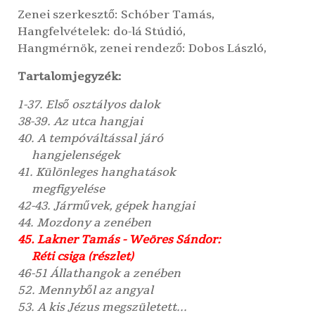
Zenei szerkesztő:
Schóber Tamás
,
Hangfelvételek:
do-lá Stúdió
,
Hangmérnök, zenei rendező:
Dobos László
,
Tartalomjegyzék:
1-37. Első osztályos dalok
38-39. Az utca hangjai
40. A tempóváltással járó
hangjelenségek
41. Különleges hanghatások
megfigyelése
42-43. Járművek, gépek hangjai
44. Mozdony a zenében
45. Lakner Tamás - Weöres Sándor:
Réti csiga (részlet)
46-51 Állathangok a zenében
52. Mennyből az angyal
53. A kis Jézus megszületett...