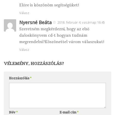
Előre is köszönöm segítségüket!
Válasz
Nyersné Beáta
2018. február 4. vasárnap 16:45
Szeretném megkérdezni, hogy az első
daloskönyvem cd-t hogyan tudnám
megrendelni?Köszönettel várom válaszukat!
Válasz
VÉLEMÉNY, HOZZÁSZÓLÁS?
Hozzászólás
*
Név
*
E-mail cím
*