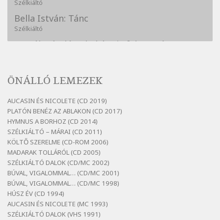
Szélkiáltó
Bella István: Tánc
Szélkiáltó
Bertók László: A kukára is fel vagy írva
Szélkiáltó
Bertók László: A lélegzetvételnyi csöndben
ÖNÁLLÓ LEMEZEK
Szélkiáltó
Bertók László: Az arcodra, ha nem vigyázol
AUCASIN ÉS NICOLETE (CD 2019)
Szélkiáltó
PLATÓN BENÉZ AZ ABLAKON (CD 2017)
Bertók László: Dinnye Döme
HYMNUS A BORHOZ (CD 2014)
SZÉLKIÁLTÓ – MÁRAI (CD 2011)
Szélkiáltó
KÖLTŐ SZERELME (CD-ROM 2006)
Bertók László: Diófa-levélen
MADARAK TOLLÁRÓL (CD 2005)
Szélkiáltó
SZÉLKIÁLTÓ DALOK (CD/MC 2002)
BÚVAL, VIGALOMMAL… (CD/MC 2001)
Bertók László: El-elképzelem a falansztert
BÚVAL, VIGALOMMAL… (CD/MC 1998)
Szélkiáltó
HÚSZ ÉV (CD 1994)
Bertók László: Elmenni kevés, itt maradni
AUCASIN ÉS NICOLETE (MC 1993)
sok
SZÉLKIÁLTÓ DALOK (VHS 1991)