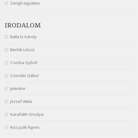
Márai Sándor: Hol vagyok?
Zengő együttes
Szélkiáltó
Márai Sándor: Tavasz
IRODALOM
Szélkiáltó
Márai Sándor: Ujjgyakorlat 8
Balla D. Károly
Szélkiáltó
Márai Sándor: Zsoltár
Bertók Lászó
Szélkiáltó
Csorba Győző
Mária Sándor: Hallgatás
Szélkiáltó
Csordás Gábor
Nagy Bandó András: Azt álmodtam
Jelenkor
Szélkiáltó
Nagy Bandó András: Bagon át
József Attila
Szélkiáltó
Nagy Bandó András: Botos tánc
Karafiáth Orsolya
Szélkiáltó
Kiss Judit Ágnes
Nagy Bandó András: Egérút