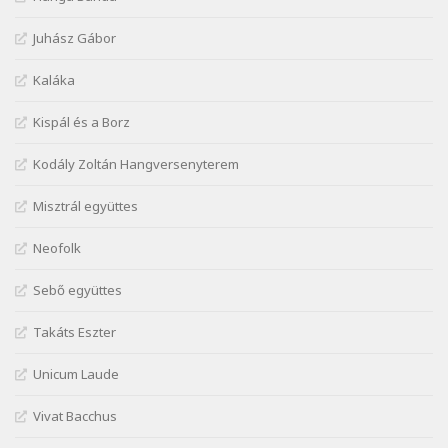
Márai Sándor: A fehér erdő
Juhász Gábor
Szélkiáltó
Márai Sándor: A világ füst
Kaláka
Szélkiáltó
Kispál és a Borz
Márai Sándor: Ámen
Szélkiáltó
Kodály Zoltán Hangversenyterem
Márai Sándor: Azt hiszi szerelmes
Misztrál együttes
Szélkiáltó
Márai Sándor: Dalocska
Neofolk
Szélkiáltó
Márai Sándor: Együgyű vers gyorsvonatban
Sebő együttes
Szélkiáltó
Takáts Eszter
Márai Sándor: Ez a kávéház
Szélkiáltó
Unicum Laude
Márai Sándor: Harminc
Vivat Bacchus
Szélkiáltó