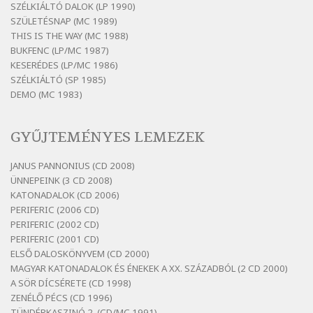
Szélkiáltó
SZÉLKIÁLTÓ DALOK (LP 1990)
Bertók László: Mintha már pénteken
SZÜLETÉSNAP (MC 1989)
vasárnap
THIS IS THE WAY (MC 1988)
BUKFENC (LP/MC 1987)
Szélkiáltó
KESERÉDES (LP/MC 1986)
Bertók László: Ó, az a hol volt vicinális
SZÉLKIÁLTÓ (SP 1985)
Szélkiáltó
DEMO (MC 1983)
Bertók László: Sárga őszi vers
Szélkiáltó
GYŰJTEMÉNYES LEMEZEK
Bertók László: Vásáros
Szélkiáltó
JANUS PANNONIUS (CD 2008)
ÜNNEPEINK (3 CD 2008)
Bertók László: Vizibolt
KATONADALOK (CD 2006)
Szélkiáltó
PERIFERIC (2006 CD)
Bornemissza Endre: Szitakötő
PERIFERIC (2002 CD)
Szélkiáltó
PERIFERIC (2001 CD)
ELSŐ DALOSKÖNYVEM (CD 2000)
Detlev von Liliencron: Bölcsődal
MAGYAR KATONADALOK ÉS ÉNEKEK A XX. SZÁZADBÓL (2 CD 2000)
Szélkiáltó
A SÖR DÍCSÉRETE (CD 1998)
Fenyvesi Béla: Lesz-e még menedék?
ZENÉLŐ PÉCS (CD 1996)
Szélkiáltó
TÜNDÉRKASZINÓ 2. (CD/MC 1991)