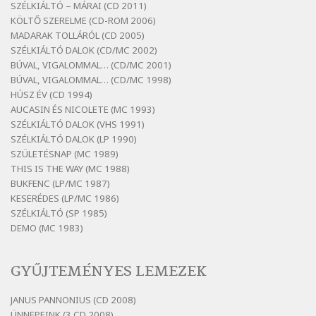
SZÉLKIÁLTÓ – MÁRAI (CD 2011)
Szélkiáltó
KÖLTŐ SZERELME (CD-ROM 2006)
Bertók László: Diófa-levélen
MADARAK TOLLÁRÓL (CD 2005)
Szélkiáltó
SZÉLKIÁLTÓ DALOK (CD/MC 2002)
BÚVAL, VIGALOMMAL… (CD/MC 2001)
Bertók László: El-elképzelem a falansztert
BÚVAL, VIGALOMMAL… (CD/MC 1998)
Szélkiáltó
HÚSZ ÉV (CD 1994)
Bertók László: Elmenni kevés, itt maradni
AUCASIN ÉS NICOLETE (MC 1993)
sok
SZÉLKIÁLTÓ DALOK (VHS 1991)
Szélkiáltó
SZÉLKIÁLTÓ DALOK (LP 1990)
Bertók László: Mintha már pénteken
SZÜLETÉSNAP (MC 1989)
vasárnap
THIS IS THE WAY (MC 1988)
BUKFENC (LP/MC 1987)
Szélkiáltó
KESERÉDES (LP/MC 1986)
Bertók László: Ó, az a hol volt vicinális
SZÉLKIÁLTÓ (SP 1985)
Szélkiáltó
DEMO (MC 1983)
Bertók László: Sárga őszi vers
Szélkiáltó
GYŰJTEMÉNYES LEMEZEK
Bertók László: Vásáros
Szélkiáltó
JANUS PANNONIUS (CD 2008)
ÜNNEPEINK (3 CD 2008)