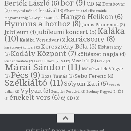
bor
(9)
Bertók László
(6)
Szélkiáltó
CD
(4)
Dombóvár
(3)
fesztivál
(3)
Robert Burns: Most hoci a számlát
Fenyvesi Béla
(2)
filharmónia
(2)
Filharmónia
Hangzó Helikon
(6)
Magyarország
(2)
Gryllus Samu
(2)
Szélkiáltó
Hymnus a borhoz
(8)
Janus Pannonius
(3)
Robert Burns: Most hoci a számlát
Kaláka
jubileumi koncert
(5)
jubileum
(4)
Szélkiáltó
(10)
karácsony
(8)
Kaláka Versudvar
(3)
Robert Burns: Nagyhasú flaskó…
Keresztény Béla
(5)
Kisharsány
karácsonyi koncert
(2)
Szélkiáltó
Kodály Központ
(7)
költészet napja
(4)
(3)
Robert Burns: Skót ital
Misztrál
(3)
lemezbemutató
(2)
Lázár Balázs
(2)
M1
(2)
MTV
(2)
Márai Sándor
(11)
Szélkáltó
Művészetek Völgye
Pécs
(9)
Robert Burns: Skót ital
Sebő Ferenc
(4)
(3)
Rozs Tamás
(3)
Szélkiáltó
(11)
Szélkiáltó
Sólyom Kati
(5)
vers és
Simkó Péter: Károgós
Vylyan
(5)
dallam
(2)
Zempléni Fesztivál
(2)
Zsolnay Negyed
(2)
É78
énekelt vers
(6)
Szélkiáltó
új CD
(3)
(2)
Szécsi Margit: Költő és halál
Szélkiáltó
Szepesi Attila: Csali dal
Szélkiáltó