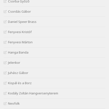
Szélkiáltó
Csorba Győző
Janus Pannonius: Könyörgés az istenekhez a
Csordás Gábor
török ellen hadba induló Mátyás királyért
Szélkiáltó
Daniel Speer Brass
Janus Pannonius: Névváltoztatásáról
Szélkiáltó
Fenyvesi Kristóf
József Attila: Csók kérés tavasszal
Fenyvesi Márton
Szélkiáltó
József Attila: Hajad az ujjamé
Hanga Banda
Szélkiáltó
Jelenkor
József Attila: Jaj, majdnem
Szélkiáltó
Juhász Gábor
József Attila: Mikor az uccán
Szélkiáltó
Kispál és a Borz
József Attila: Minden s mindenki
Kodály Zoltán Hangversenyterem
Szélkiáltó
József Attila: Mióta elmentél
Neofolk
Szélkiáltó