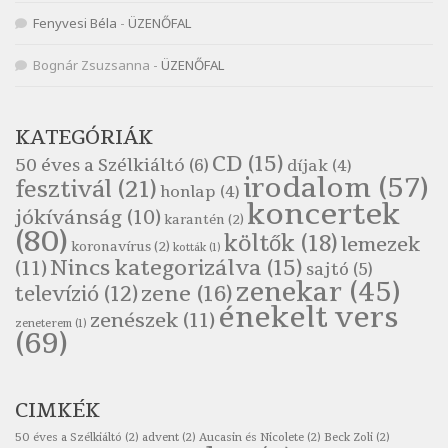
Népköltés: Most érkeztünk
Fenyvesi Béla
-
ÜZENŐFAL
Szélkiáltó
Népköltés: Reggeli köszöntő
Bognár Zsuzsanna
-
ÜZENŐFAL
Szélkiáltó
Pákolitz István: Altató
KATEGÓRIÁK
Szélkiáltó
CD
(15)
50 éves a Szélkiáltó
(6)
díjak
(4)
Pákolitz István: Bakarasz
irodalom
(57)
fesztivál
(21)
honlap
(4)
Szélkiáltó
koncertek
jókívánság
(10)
karantén
(2)
Pákolitz István: Csiga-biga
(80)
költők
(18)
lemezek
Szélkiáltó
koronavírus
(2)
kották
(1)
Nincs kategorizálva
(15)
(11)
sajtó
(5)
Pákolitz István: Kiolvasó
zenekar
(45)
zene
(16)
televízió
(12)
Szélkiáltó
énekelt vers
zenészek
(11)
zeneterem
(1)
Páskándi Géza: Madárijesztő
(69)
Szélkiáltó
Ratkó József: Tánc
CIMKÉK
Szélkiáltó
Robert Burns: Árpa Jankó
50 éves a Szélkiáltó
(2)
advent
(2)
Aucasin és Nicolete
(2)
Beck Zoli
(2)