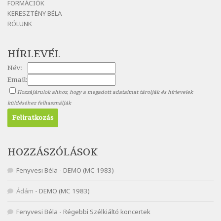
FORMÁCIÓK
Szélkiáltó
KERESZTÉNY BÉLA
Nagy Bandó András: Nyári éj
RÓLUNK
Szélkiáltó
Nagy Bandó András: Nyolc pók
HÍRLEVÉL
Szélkiáltó
Név:
Nagy Bandó András: Pöttyös katica
Email:
Szélkiáltó
Hozzájárulok ahhoz, hogy a megadott adataimat tárolják és hírlevelek
Nagy Bandó András: Scarabeus
küldéséhez felhasználják
Szélkiáltó
Nagy Bandó András: Ülj le csak egyszer
Szélkiáltó
Nagy Bandó András: Vakondok
HOZZÁSZÓLÁSOK
Szélkiáltó
Fenyvesi Béla
-
DEMO (MC 1983)
Nagy Bandó András: Vizilóblues
Szélkiáltó
Ádám
-
DEMO (MC 1983)
Nemes Nagy Ágnes: Mit beszél a tengelice?
Fenyvesi Béla
-
Régebbi Szélkiáltó koncertek
Szélkiáltó