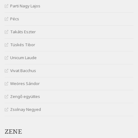
Parti Nagy Lajos
József Attila: Ne bántsda gyönge nőt
Szélkiáltó
Pécs
József Attila: Óda – Mellékdal
Szélkiáltó
Takáts Eszter
József Attila: Ringató
Tüskés Tibor
Szélkiáltó
József Attila: Szerelmesvers
Unicum Laude
Szélkiáltó
Vivat Bacchus
József Attila: Tószunnyadó
Szélkiáltó
Weöres Sándor
József Attila: Virág (Mártinak)
Zengő együttes
Szélkiáltó
József Attila: Virágos
Zsolnay Negyed
Szélkiáltó
K. I. Galczynski: Találkozás Chopinnal
Szélkiáltó
ZENE