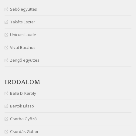
Szélkiáltó
Márai Sándor: Együgyű vers gyorsvonatban
Sebő együttes
Szélkiáltó
Takáts Eszter
Márai Sándor: Ez a kávéház
Szélkiáltó
Unicum Laude
Márai Sándor: Harminc
Vivat Bacchus
Szélkiáltó
Márai Sándor: Hol vagyok?
Zengő együttes
Szélkiáltó
Márai Sándor: Tavasz
IRODALOM
Szélkiáltó
Márai Sándor: Ujjgyakorlat 8
Balla D. Károly
Szélkiáltó
Márai Sándor: Zsoltár
Bertók Lászó
Szélkiáltó
Csorba Győző
Mária Sándor: Hallgatás
Szélkiáltó
Csordás Gábor