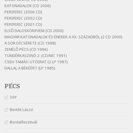
Bertók László: Vizibolt
KATONADALOK (CD 2006)
Szélkiáltó
PERIFERIC (2006 CD)
Bornemissza Endre: Szitakötő
PERIFERIC (2002 CD)
Szélkiáltó
PERIFERIC (2001 CD)
ELSŐ DALOSKÖNYVEM (CD 2000)
Detlev von Liliencron: Bölcsődal
MAGYAR KATONADALOK ÉS ÉNEKEK A XX. SZÁZADBÓL (2 CD 2000)
Szélkiáltó
A SÖR DÍCSÉRETE (CD 1998)
Fenyvesi Béla: Lesz-e még menedék?
ZENÉLŐ PÉCS (CD 1996)
Szélkiáltó
TÜNDÉRKASZINÓ 2. (CD/MC 1991)
CSEH TAMÁS: UTÓIRAT (2 LP 1987)
Fenyvesi Béla: Szélkiáltó kánon
DALLAL A BÉKÉÉRT (LP 1985)
Szélkiáltó
Galambosi László: Gally-tánc
PÉCS
Szélkiáltó
Galambosi László: Kalapos
30Y
Szélkiáltó
Bertók Lászó
Győri László: Jönnek a törökök
Szélkiáltó
Bordalfesztivál
J. A. Rimbaud: Kenyérlesők