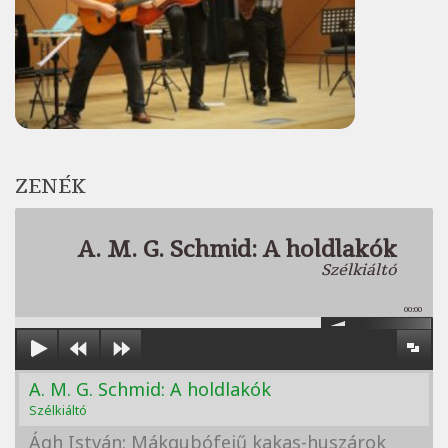
ZENÉK
A. M. G. Schmid: A holdlakók
Szélkiáltó
00:00
A. M. G. Schmid: A holdlakók
Szélkiáltó
Ágh István: Mákgubófejű kakas-huszárok