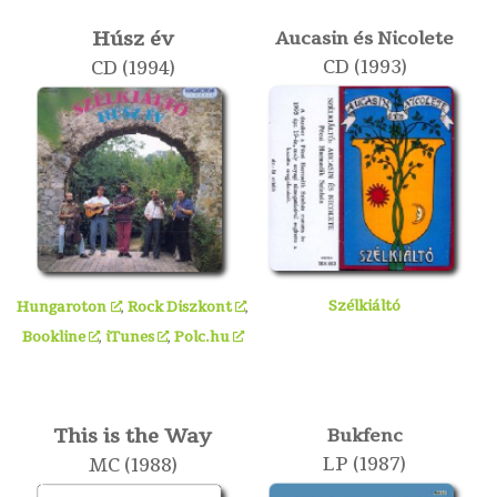
Húsz év
Aucasin és Nicolete
CD (1993)
CD (1994)
Szélkiáltó
Hungaroton
,
Rock Diszkont
,
Bookline
,
iTunes
,
Polc.hu
This is the Way
Bukfenc
LP (1987)
MC (1988)