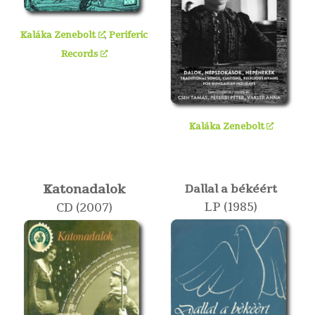
Kaláka Zenebolt
,
Periferic
Records
Kaláka Zenebolt
Katonadalok
Dallal a békéért
LP (1985)
CD (2007)