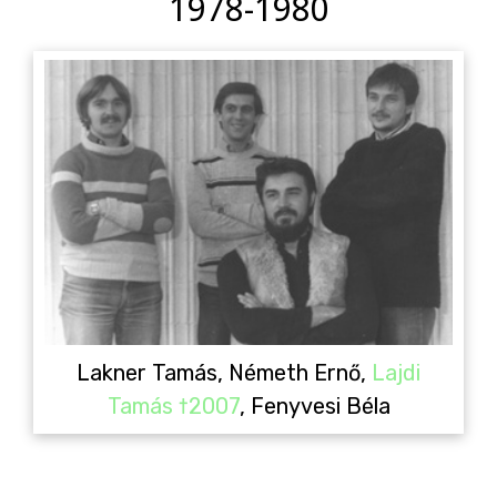
1978-1980
Lakner Tamás, Németh Ernő,
Lajdi
Tamás †2007
, Fenyvesi Béla