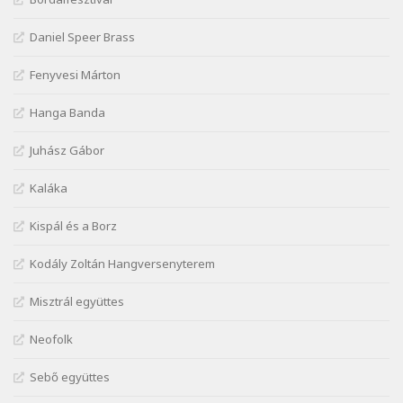
Szélkiáltó
Daniel Speer Brass
Kiss Dénes: Kerékpár
Szélkiáltó
Fenyvesi Márton
Lakner Tamás: Eljöttünk mi jó este
Szélkiáltó
Hanga Banda
Márai Sándor: A fehér erdő
Juhász Gábor
Szélkiáltó
Márai Sándor: A világ füst
Kaláka
Szélkiáltó
Kispál és a Borz
Márai Sándor: Ámen
Szélkiáltó
Kodály Zoltán Hangversenyterem
Márai Sándor: Azt hiszi szerelmes
Misztrál együttes
Szélkiáltó
Márai Sándor: Dalocska
Neofolk
Szélkiáltó
Márai Sándor: Együgyű vers gyorsvonatban
Sebő együttes
Szélkiáltó