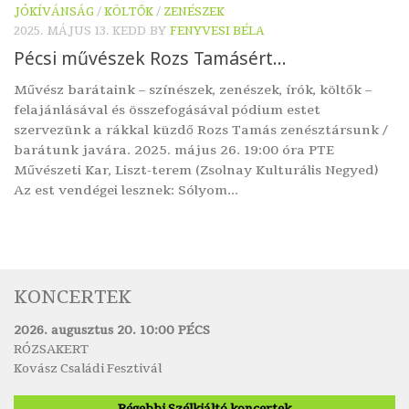
JÓKÍVÁNSÁG
/
KÖLTŐK
/
ZENÉSZEK
2025. MÁJUS 13. KEDD
BY
FENYVESI BÉLA
Pécsi művészek Rozs Tamásért…
Művész barátaink – színészek, zenészek, írók, költők –
felajánlásával és összefogásával pódium estet
szervezünk a rákkal küzdő Rozs Tamás zenésztársunk /
barátunk javára. 2025. május 26. 19:00 óra PTE
Művészeti Kar, Liszt-terem (Zsolnay Kulturális Negyed)
Az est vendégei lesznek: Sólyom...
KONCERTEK
2026. augusztus 20. 10:00 PÉCS
RÓZSAKERT
Kovász Családi Fesztivál
Régebbi Szélkiáltó koncertek