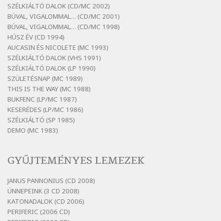
Szélkiáltó
SZÉLKIÁLTÓ DALOK (CD/MC 2002)
BÚVAL, VIGALOMMAL… (CD/MC 2001)
Bertók László: El-elképzelem a falansztert
BÚVAL, VIGALOMMAL… (CD/MC 1998)
Szélkiáltó
HÚSZ ÉV (CD 1994)
Bertók László: Elmenni kevés, itt maradni
AUCASIN ÉS NICOLETE (MC 1993)
sok
SZÉLKIÁLTÓ DALOK (VHS 1991)
Szélkiáltó
SZÉLKIÁLTÓ DALOK (LP 1990)
Bertók László: Mintha már pénteken
SZÜLETÉSNAP (MC 1989)
vasárnap
THIS IS THE WAY (MC 1988)
BUKFENC (LP/MC 1987)
Szélkiáltó
KESERÉDES (LP/MC 1986)
Bertók László: Ó, az a hol volt vicinális
SZÉLKIÁLTÓ (SP 1985)
Szélkiáltó
DEMO (MC 1983)
Bertók László: Sárga őszi vers
Szélkiáltó
GYŰJTEMÉNYES LEMEZEK
Bertók László: Vásáros
Szélkiáltó
JANUS PANNONIUS (CD 2008)
ÜNNEPEINK (3 CD 2008)
Bertók László: Vizibolt
KATONADALOK (CD 2006)
Szélkiáltó
PERIFERIC (2006 CD)
Bornemissza Endre: Szitakötő