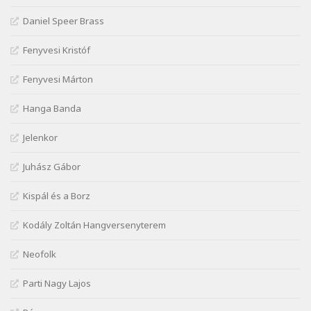
Szélkiáltó
Daniel Speer Brass
Janus Pannonius: Névváltoztatásáról
Szélkiáltó
Fenyvesi Kristóf
József Attila: Csók kérés tavasszal
Fenyvesi Márton
Szélkiáltó
József Attila: Hajad az ujjamé
Hanga Banda
Szélkiáltó
Jelenkor
József Attila: Jaj, majdnem
Szélkiáltó
Juhász Gábor
József Attila: Mikor az uccán
Szélkiáltó
Kispál és a Borz
József Attila: Minden s mindenki
Kodály Zoltán Hangversenyterem
Szélkiáltó
József Attila: Mióta elmentél
Neofolk
Szélkiáltó
Parti Nagy Lajos
József Attila: Ne bántsda gyönge nőt
Szélkiáltó