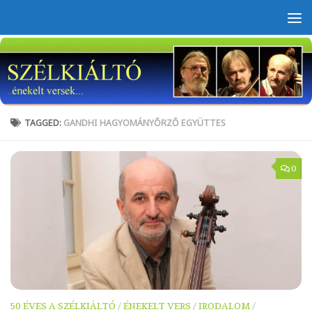
Skip to content
TAGGED:
GANDHI HAGYOMÁNYŐRZŐ EGYÜTTES
0
50 ÉVES A SZÉLKIÁLTÓ
/
ÉNEKELT VERS
/
IRODALOM
/