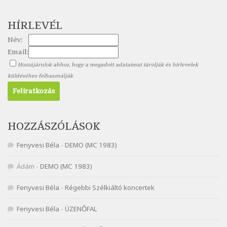
Nagy Bandó András: Nyolc pók
HÍRLEVÉL
Szélkiáltó
Név:
Nagy Bandó András: Pöttyös katica
Email:
Szélkiáltó
Hozzájárulok ahhoz, hogy a megadott adataimat tárolják és hírlevelek
Nagy Bandó András: Scarabeus
küldéséhez felhasználják
Szélkiáltó
Nagy Bandó András: Ülj le csak egyszer
Szélkiáltó
Nagy Bandó András: Vakondok
HOZZÁSZÓLÁSOK
Szélkiáltó
Fenyvesi Béla
-
DEMO (MC 1983)
Nagy Bandó András: Vizilóblues
Szélkiáltó
Ádám
-
DEMO (MC 1983)
Nemes Nagy Ágnes: Mit beszél a tengelice?
Fenyvesi Béla
-
Régebbi Szélkiáltó koncertek
Szélkiáltó
Népköltés: Most érkeztünk
Fenyvesi Béla
-
ÜZENŐFAL
Szélkiáltó