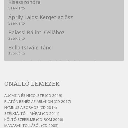
Kisasszondra
Szélkiáltó
Áprily Lajos: Kerget az ősz
Szélkiáltó
Balassi Bálint: Celiához
Szélkiáltó
Bella István: Tánc
Szélkiáltó
Bertók László: A kukára is fel vagy írva
Szélkiáltó
Bertók László: A lélegzetvételnyi csöndben
ÖNÁLLÓ LEMEZEK
Szélkiáltó
Bertók László: Az arcodra, ha nem vigyázol
AUCASIN ÉS NICOLETE (CD 2019)
Szélkiáltó
PLATÓN BENÉZ AZ ABLAKON (CD 2017)
Bertók László: Dinnye Döme
HYMNUS A BORHOZ (CD 2014)
SZÉLKIÁLTÓ – MÁRAI (CD 2011)
Szélkiáltó
KÖLTŐ SZERELME (CD-ROM 2006)
Bertók László: Diófa-levélen
MADARAK TOLLÁRÓL (CD 2005)