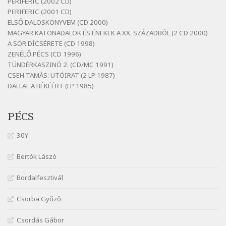
PERIFERIC (2002 CD)
Szélkiáltó
PERIFERIC (2001 CD)
ELSŐ DALOSKÖNYVEM (CD 2000)
Detlev von Liliencron: Bölcsődal
MAGYAR KATONADALOK ÉS ÉNEKEK A XX. SZÁZADBÓL (2 CD 2000)
Szélkiáltó
A SÖR DÍCSÉRETE (CD 1998)
Fenyvesi Béla: Lesz-e még menedék?
ZENÉLŐ PÉCS (CD 1996)
Szélkiáltó
TÜNDÉRKASZINÓ 2. (CD/MC 1991)
CSEH TAMÁS: UTÓIRAT (2 LP 1987)
Fenyvesi Béla: Szélkiáltó kánon
DALLAL A BÉKÉÉRT (LP 1985)
Szélkiáltó
Galambosi László: Gally-tánc
PÉCS
Szélkiáltó
Galambosi László: Kalapos
30Y
Szélkiáltó
Bertók Lászó
Győri László: Jönnek a törökök
Szélkiáltó
Bordalfesztivál
J. A. Rimbaud: Kenyérlesők
Szélkiáltó
Csorba Győző
Janus Pannonius: Könyörgés az istenekhez a
Csordás Gábor
török ellen hadba induló Mátyás királyért