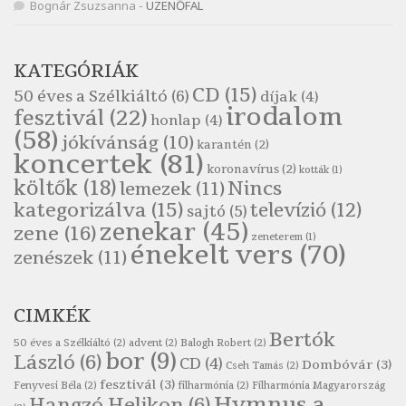
Népköltés: Reggeli köszöntő
Bognár Zsuzsanna
-
ÜZENŐFAL
Szélkiáltó
Pákolitz István: Altató
KATEGÓRIÁK
Szélkiáltó
CD
(15)
50 éves a Szélkiáltó
(6)
díjak
(4)
Pákolitz István: Bakarasz
irodalom
fesztivál
(22)
honlap
(4)
Szélkiáltó
(58)
jókívánság
(10)
karantén
(2)
Pákolitz István: Csiga-biga
koncertek
(81)
koronavírus
(2)
Szélkiáltó
kották
(1)
költők
(18)
Nincs
lemezek
(11)
Pákolitz István: Kiolvasó
kategorizálva
(15)
televízió
(12)
sajtó
(5)
Szélkiáltó
zenekar
(45)
zene
(16)
zeneterem
(1)
Páskándi Géza: Madárijesztő
énekelt vers
(70)
zenészek
(11)
Szélkiáltó
Ratkó József: Tánc
CIMKÉK
Szélkiáltó
Bertók
Robert Burns: Árpa Jankó
50 éves a Szélkiáltó
(2)
advent
(2)
Balogh Robert
(2)
bor
(9)
László
(6)
CD
(4)
Szélkiáltó
Dombóvár
(3)
Cseh Tamás
(2)
fesztivál
(3)
Fenyvesi Béla
(2)
filharmónia
(2)
Filharmónia Magyarország
Robert Burns: Most hoci a számlát
Hymnus a
Hangzó Helikon
(6)