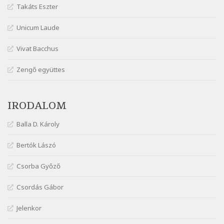
Takáts Eszter
Márai Sándor: Ez a kávéház
Szélkiáltó
Unicum Laude
Márai Sándor: Harminc
Vivat Bacchus
Szélkiáltó
Márai Sándor: Hol vagyok?
Zengő együttes
Szélkiáltó
Márai Sándor: Tavasz
IRODALOM
Szélkiáltó
Márai Sándor: Ujjgyakorlat 8
Balla D. Károly
Szélkiáltó
Márai Sándor: Zsoltár
Bertók Lászó
Szélkiáltó
Csorba Győző
Mária Sándor: Hallgatás
Szélkiáltó
Csordás Gábor
Nagy Bandó András: Azt álmodtam
Jelenkor
Szélkiáltó