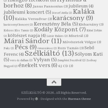
(2)
Szélkiáltó
borhoz
(8)
jubileum
(4)
Janus Pannonius
(3)
Robert Burns: Most hoci a számlát
Kaláka
jubileumi koncert
(5)
József Attila
(2)
Szélkiáltó
(10)
karácsony
(9)
Kaláka Versudvar
(3)
Robert Burns: Nagyhasú flaskó…
Keresztény Béla
(5)
Kisharsány
(3)
karácsonyi koncert
(2)
Szélkiáltó
Kodály Központ
(7)
Kobzos Kiss Tamás
(2)
Kátai Zoltán
Robert Burns: Skót ital
költészet napja
(4)
Misztrál
(3)
(2)
Lázár Balázs
(2)
Márai Sándor
(11)
Szélkáltó
Művészetek Völgye
(3)
Pécs
(9)
Robert Burns: Skót ital
Sebő
Rozs Tamás
(3)
Paks
(2)
reneszánsz
(2)
Szélkiáltó
(13)
Szélkiáltó
Sólyom Kati
Ferenc
(4)
(5)
Vylyan
(5)
Simkó Péter: Károgós
vers és dallam
(2)
Zempléni Fesztivál
(2)
Zsolnay
énekelt vers
(6)
Szélkiáltó
új CD
(3)
Negyed
(2)
Szécsi Margit: Költő és halál
Szélkiáltó
Szepesi Attila: Csali dal
Szélkiáltó
SZÉLKIÁLTÓ © 2026. All Rights Reserved.
Szepesi Attila: Sanzon 1952
Powered by
- Designed with the
Hueman theme
Szélkiáltó