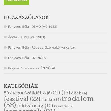
Nagy Bandó András: Ülj le csak egyszer
Szélkiáltó
Nagy Bandó András: Vakondok
HOZZÁSZÓLÁSOK
Szélkiáltó
Fenyvesi Béla
-
DEMO (MC 1983)
Nagy Bandó András: Vizilóblues
Szélkiáltó
Ádám
-
DEMO (MC 1983)
Nemes Nagy Ágnes: Mit beszél a tengelice?
Fenyvesi Béla
-
Régebbi Szélkiáltó koncertek
Szélkiáltó
Népköltés: Most érkeztünk
Fenyvesi Béla
-
ÜZENŐFAL
Szélkiáltó
Népköltés: Reggeli köszöntő
Bognár Zsuzsanna
-
ÜZENŐFAL
Szélkiáltó
Pákolitz István: Altató
KATEGÓRIÁK
Szélkiáltó
CD
(15)
50 éves a Szélkiáltó
(6)
díjak
(4)
Pákolitz István: Bakarasz
irodalom
fesztivál
(22)
honlap
(4)
Szélkiáltó
(58)
jókívánság
(10)
karantén
(2)
Pákolitz István: Csiga-biga