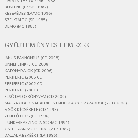
vasárnap
THIS IS THE WAY (MC 1988)
BUKFENC (LP/MC 1987)
Szélkiáltó
KESERÉDES (LP/MC 1986)
Bertók László: Ó, az a hol volt vicinális
SZÉLKIÁLTÓ (SP 1985)
Szélkiáltó
DEMO (MC 1983)
Bertók László: Sárga őszi vers
Szélkiáltó
GYŰJTEMÉNYES LEMEZEK
Bertók László: Vásáros
Szélkiáltó
JANUS PANNONIUS (CD 2008)
ÜNNEPEINK (3 CD 2008)
Bertók László: Vizibolt
KATONADALOK (CD 2006)
Szélkiáltó
PERIFERIC (2006 CD)
Bornemissza Endre: Szitakötő
PERIFERIC (2002 CD)
Szélkiáltó
PERIFERIC (2001 CD)
ELSŐ DALOSKÖNYVEM (CD 2000)
Detlev von Liliencron: Bölcsődal
MAGYAR KATONADALOK ÉS ÉNEKEK A XX. SZÁZADBÓL (2 CD 2000)
Szélkiáltó
A SÖR DÍCSÉRETE (CD 1998)
Fenyvesi Béla: Lesz-e még menedék?
ZENÉLŐ PÉCS (CD 1996)
Szélkiáltó
TÜNDÉRKASZINÓ 2. (CD/MC 1991)
CSEH TAMÁS: UTÓIRAT (2 LP 1987)
Fenyvesi Béla: Szélkiáltó kánon
DALLAL A BÉKÉÉRT (LP 1985)
Szélkiáltó