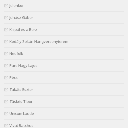
Jelenkor
József Attila: Jaj, majdnem
Szélkiáltó
Juhász Gábor
József Attila: Mikor az uccán
Szélkiáltó
Kispál és a Borz
József Attila: Minden s mindenki
Kodály Zoltán Hangversenyterem
Szélkiáltó
József Attila: Mióta elmentél
Neofolk
Szélkiáltó
Parti Nagy Lajos
József Attila: Ne bántsda gyönge nőt
Szélkiáltó
Pécs
József Attila: Óda – Mellékdal
Szélkiáltó
Takáts Eszter
József Attila: Ringató
Tüskés Tibor
Szélkiáltó
József Attila: Szerelmesvers
Unicum Laude
Szélkiáltó
Vivat Bacchus