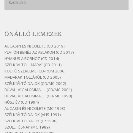
Szélkiáltó
Bertók László: A kukára is fel vagy írva
Szélkiáltó
Bertók László: A lélegzetvételnyi csöndben
ÖNÁLLÓ LEMEZEK
Szélkiáltó
Bertók László: Az arcodra, ha nem vigyázol
AUCASIN ÉS NICOLETE (CD 2019)
Szélkiáltó
PLATÓN BENÉZ AZ ABLAKON (CD 2017)
Bertók László: Dinnye Döme
HYMNUS A BORHOZ (CD 2014)
SZÉLKIÁLTÓ – MÁRAI (CD 2011)
Szélkiáltó
KÖLTŐ SZERELME (CD-ROM 2006)
Bertók László: Diófa-levélen
MADARAK TOLLÁRÓL (CD 2005)
Szélkiáltó
SZÉLKIÁLTÓ DALOK (CD/MC 2002)
BÚVAL, VIGALOMMAL… (CD/MC 2001)
Bertók László: El-elképzelem a falansztert
BÚVAL, VIGALOMMAL… (CD/MC 1998)
Szélkiáltó
HÚSZ ÉV (CD 1994)
Bertók László: Elmenni kevés, itt maradni
AUCASIN ÉS NICOLETE (MC 1993)
sok
SZÉLKIÁLTÓ DALOK (VHS 1991)
Szélkiáltó
SZÉLKIÁLTÓ DALOK (LP 1990)
Bertók László: Mintha már pénteken
SZÜLETÉSNAP (MC 1989)