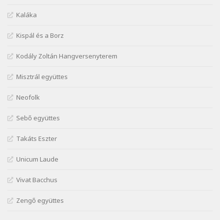
Márai Sándor: A világ füst
Kaláka
Szélkiáltó
Kispál és a Borz
Márai Sándor: Ámen
Szélkiáltó
Kodály Zoltán Hangversenyterem
Márai Sándor: Azt hiszi szerelmes
Misztrál együttes
Szélkiáltó
Márai Sándor: Dalocska
Neofolk
Szélkiáltó
Márai Sándor: Együgyű vers gyorsvonatban
Sebő együttes
Szélkiáltó
Takáts Eszter
Márai Sándor: Ez a kávéház
Szélkiáltó
Unicum Laude
Márai Sándor: Harminc
Vivat Bacchus
Szélkiáltó
Márai Sándor: Hol vagyok?
Zengő együttes
Szélkiáltó