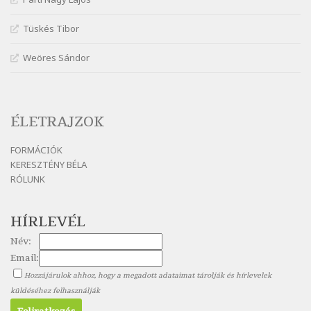
Szélkiáltó
Nagy Bandó András: Hogyha egyszer
Tüskés Tibor
Szélkiáltó
Weöres Sándor
Nagy Bandó András: Ki vagyok?
Szélkiáltó
Nagy Bandó András: Medvevers
Szélkiáltó
ÉLETRAJZOK
Nagy Bandó András: Mesét kérek
FORMÁCIÓK
Szélkiáltó
KERESZTÉNY BÉLA
Nagy Bandó András: Nyári éj
RÓLUNK
Szélkiáltó
Nagy Bandó András: Nyolc pók
HÍRLEVÉL
Szélkiáltó
Név:
Nagy Bandó András: Pöttyös katica
Email:
Szélkiáltó
Hozzájárulok ahhoz, hogy a megadott adataimat tárolják és hírlevelek
Nagy Bandó András: Scarabeus
küldéséhez felhasználják
Szélkiáltó