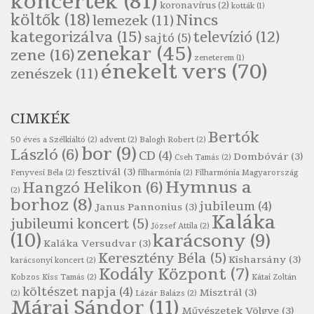
koncertek
(81)
koronavírus
(2)
Szélkiáltó
kották
(1)
költők
(18)
Nincs
lemezek
(11)
Pákolitz István: Kiolvasó
kategorizálva
(15)
televízió
(12)
sajtó
(5)
Szélkiáltó
zenekar
(45)
zene
(16)
zeneterem
(1)
Páskándi Géza: Madárijesztő
énekelt vers
(70)
zenészek
(11)
Szélkiáltó
Ratkó József: Tánc
CIMKÉK
Szélkiáltó
Bertók
Robert Burns: Árpa Jankó
50 éves a Szélkiáltó
(2)
advent
(2)
Balogh Robert
(2)
bor
(9)
László
(6)
CD
(4)
Szélkiáltó
Dombóvár
(3)
Cseh Tamás
(2)
fesztivál
(3)
Fenyvesi Béla
(2)
filharmónia
(2)
Filharmónia Magyarország
Robert Burns: Most hoci a számlát
Hymnus a
Hangzó Helikon
(6)
(2)
Szélkiáltó
borhoz
(8)
jubileum
(4)
Janus Pannonius
(3)
Robert Burns: Most hoci a számlát
Kaláka
jubileumi koncert
(5)
József Attila
(2)
Szélkiáltó
(10)
karácsony
(9)
Kaláka Versudvar
(3)
Robert Burns: Nagyhasú flaskó…
Keresztény Béla
(5)
Kisharsány
(3)
karácsonyi koncert
(2)
Szélkiáltó
Kodály Központ
(7)
Kobzos Kiss Tamás
(2)
Kátai Zoltán
Robert Burns: Skót ital
költészet napja
(4)
Misztrál
(3)
(2)
Lázár Balázs
(2)
Márai Sándor
(11)
Szélkáltó
Művészetek Völgye
(3)