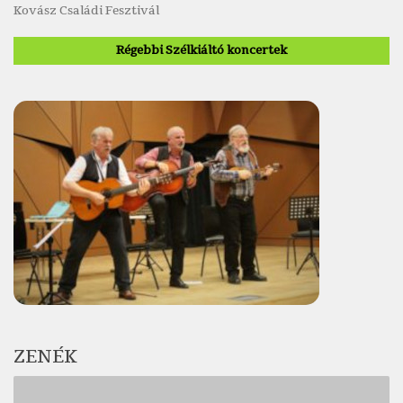
Kovász Családi Fesztivál
Régebbi Szélkiáltó koncertek
ZENÉK