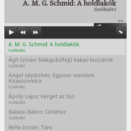
A. M. G. Schmid: A holdlakók
Szélkiáltó
00:00
A. M. G. Schmid: A holdlakók
Szélkiáltó
Ágh István: Mákgubófejű kakas-huszárok
Szélkiáltó
Angol népköltés: Egyszer mentem
Kisasszondra
Szélkiáltó
Áprily Lajos: Kerget az ősz
Szélkiáltó
Balassi Bálint: Celiához
Szélkiáltó
Bella István: Tánc