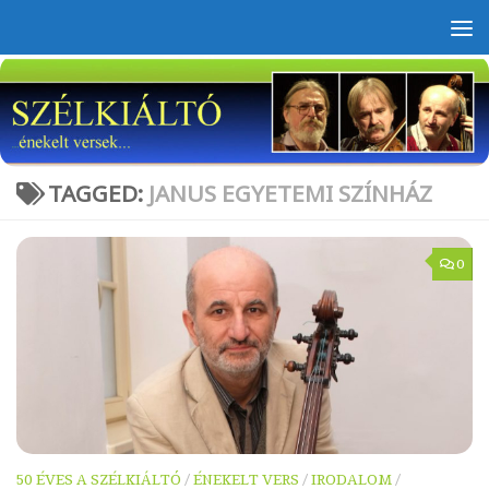
Skip to content
TAGGED:
JANUS EGYETEMI SZÍNHÁZ
0
50 ÉVES A SZÉLKIÁLTÓ
/
ÉNEKELT VERS
/
IRODALOM
/