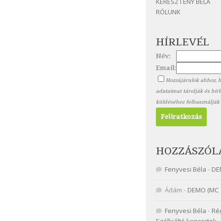
KERESZTÉNY BÉLA
RÓLUNK
HÍRLEVÉL
Név:
Email:
Hozzájárulok ahhoz, 
adataimat tárolják és hír
küldéséhez felhasználják
HOZZÁSZÓL
Fenyvesi Béla
-
DE
Ádám
-
DEMO (MC 
Fenyvesi Béla
-
Ré