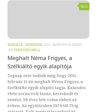
11
ZENEKAR
/
ZENÉSZEK
2011. MÁRCIUS 8. KEDD
BY
FENYVESI BÉLA
Meghalt Néma Frigyes, a
Szélkiáltó egyik alapítója
Tegnap este tudtuk meg, hogy 2011.
február 11-én meghalt Néma Frigyes, a
Szélkiáltó egyik alapító tagja. Kalandos
élete során volt tanár, kereskedő és
zenész. 56 éves lett volna ebben az
évben. Az együttesben 1974-től 75-ig
játszott. Volt zenésztársunkról itt