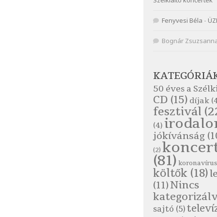
Szélkiáltó koncertek
Fenyvesi Béla
-
ÜZ
Bognár Zsuzsann
KATEGÓRIÁ
50 éves a Szélk
CD
(15)
díjak
(4
fesztivál
(2
irodal
(4)
jókívánság
(1
koncer
(2)
(81)
koronavírus
költők
(18)
l
Nincs
(11)
kategorizál
televí
sajtó
(5)