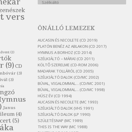
nekar
Szélkiáltó
zenészek
Bertók László: A kukára is fel
t vers
vagy írva
Szélkiáltó
ÖNÁLLÓ LEMEZEK
Bertók László: A
lélegzetvételnyi csöndben
AUCASIN ÉS NICOLETE (CD 2019)
Szélkiáltó
PLATÓN BENÉZ AZ ABLAKON (CD 2017)
HYMNUS A BORHOZ (CD 2014)
advent
(2)
Bertók László: Az arcodra, ha
rtók
SZÉLKIÁLTÓ – MÁRAI (CD 2011)
nem vigyázol
r
(9)
KÖLTŐ SZERELME (CD-ROM 2006)
CD
Szélkiáltó
MADARAK TOLLÁRÓL (CD 2005)
mbóvár
(3)
Bertók László: Dinnye Döme
SZÉLKIÁLTÓ DALOK (CD/MC 2002)
ivál
(3)
Szélkiáltó
BÚVAL, VIGALOMMAL… (CD/MC 2001)
nia
BÚVAL, VIGALOMMAL… (CD/MC 1998)
Bertók László: Diófa-levélen
ngzó
HÚSZ ÉV (CD 1994)
Hymnus
Szélkiáltó
AUCASIN ÉS NICOLETE (MC 1993)
)
Bertók László: El-elképzelem a
Janus
SZÉLKIÁLTÓ DALOK (VHS 1991)
falansztert
ileum
(4)
SZÉLKIÁLTÓ DALOK (LP 1990)
Szélkiáltó
cert
(5)
SZÜLETÉSNAP (MC 1989)
láka
THIS IS THE WAY (MC 1988)
Bertók László: Elmenni kevés,