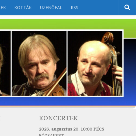
SEK
KOTTÁK
ÜZENŐFAL
RSS
K
KONCERTEK
2026. augusztus 20. 10:00 PÉCS
RÓZSAKERT