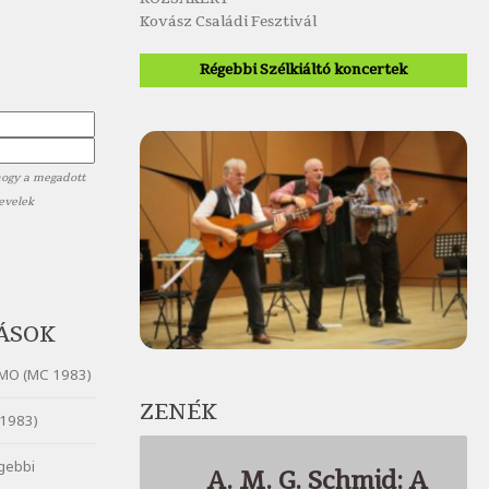
Kovász Családi Fesztivál
Régebbi Szélkiáltó koncertek
hogy a megadott
levelek
ÁSOK
MO (MC 1983)
ZENÉK
1983)
gebbi
A. M. G. Schmid: A