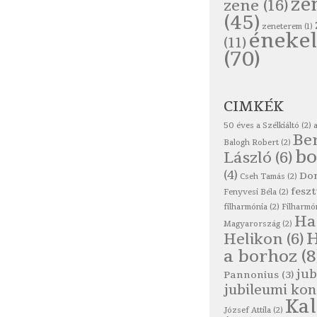
ze
zene
(16)
(45)
zeneterem
(1)
énekel
(11)
(70)
CIMKÉK
50 éves a Szélkiáltó
(2)
Be
Balogh Robert
(2)
bo
László
(6)
(4)
Do
Cseh Tamás
(2)
feszt
Fenyvesi Béla
(2)
filharmónia
(2)
Filharmó
Ha
Magyarország
(2)
Helikon
(6)
a borhoz
(8
jub
Pannonius
(3)
jubileumi kon
Ka
József Attila
(2)