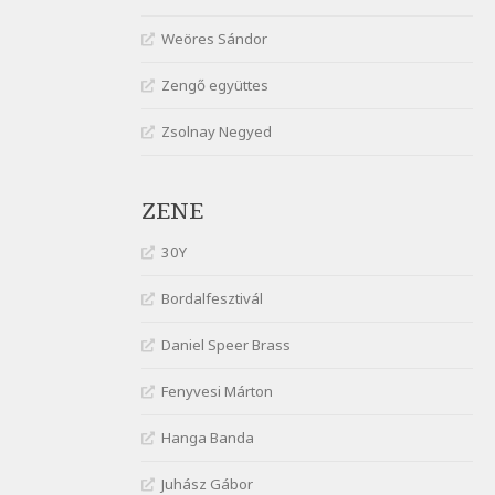
gyönge nőt
Weöres Sándor
Szélkiáltó
József Attila: Óda – Mellékdal
Zengő együttes
Szélkiáltó
Zsolnay Negyed
József Attila: Ringató
Szélkiáltó
József Attila: Szerelmesvers
ZENE
Szélkiáltó
József Attila: Tószunnyadó
30Y
Szélkiáltó
Bordalfesztivál
József Attila: Virág (Mártinak)
Szélkiáltó
Daniel Speer Brass
József Attila: Virágos
Fenyvesi Márton
Szélkiáltó
K. I. Galczynski: Találkozás
Hanga Banda
Chopinnal
Szélkiáltó
Juhász Gábor