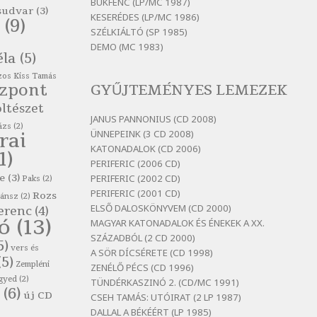
itt maradni sok
BUKFENC (LP/MC 1987)
sudvar
(3)
KESERÉDES (LP/MC 1986)
Szélkiáltó
(9)
SZÉLKIÁLTÓ (SP 1985)
Bertók László: Mintha már
DEMO (MC 1983)
pénteken vasárnap
éla
(5)
Szélkiáltó
os Kiss Tamás
özpont
GYŰJTEMÉNYES LEMEZEK
Bertók László: Ó, az a hol volt
vicinális
ltészet
JANUS PANNONIUS (CD 2008)
Szélkiáltó
ázs
(2)
ÜNNEPEINK (3 CD 2008)
rai
Bertók László: Sárga őszi vers
KATONADALOK (CD 2006)
1)
Szélkiáltó
PERIFERIC (2006 CD)
e
(3)
PERIFERIC (2002 CD)
Bertók László: Vásáros
Paks
(2)
PERIFERIC (2001 CD)
Rozs
Szélkiáltó
zánsz
(2)
ELSŐ DALOSKÖNYVEM (CD 2000)
erenc
(4)
Bertók László: Vizibolt
tó
(13)
MAGYAR KATONADALOK ÉS ÉNEKEK A XX.
Szélkiáltó
SZÁZADBÓL (2 CD 2000)
5)
vers és
A SÖR DÍCSÉRETE (CD 1998)
Bornemissza Endre: Szitakötő
(5)
Zempléni
ZENÉLŐ PÉCS (CD 1996)
Szélkiáltó
gyed
(2)
TÜNDÉRKASZINÓ 2. (CD/MC 1991)
(6)
Detlev von Liliencron:
új CD
CSEH TAMÁS: UTÓIRAT (2 LP 1987)
Bölcsődal
DALLAL A BÉKÉÉRT (LP 1985)