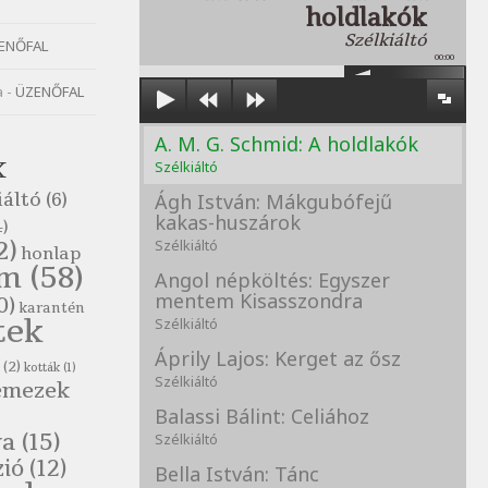
holdlakók
Szélkiáltó
ENŐFAL
00:00
a
-
ÜZENŐFAL
A. M. G. Schmid: A holdlakók
K
Szélkiáltó
iáltó
(6)
Ágh István: Mákgubófejű
kakas-huszárok
)
2)
Szélkiáltó
honlap
om
(58)
Angol népköltés: Egyszer
mentem Kisasszondra
0)
karantén
tek
Szélkiáltó
Áprily Lajos: Kerget az ősz
(2)
kották
(1)
Szélkiáltó
emezek
Balassi Bálint: Celiához
va
(15)
Szélkiáltó
zió
(12)
Bella István: Tánc