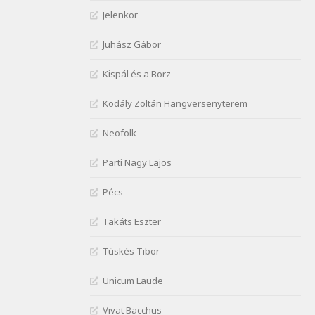
Janus Pannonius:
Jelenkor
Névváltoztatásáról
Szélkiáltó
Juhász Gábor
József Attila: Csók kérés
Kispál és a Borz
tavasszal
Szélkiáltó
Kodály Zoltán Hangversenyterem
József Attila: Hajad az ujjamé
Szélkiáltó
Neofolk
József Attila: Jaj, majdnem
Parti Nagy Lajos
Szélkiáltó
József Attila: Mikor az uccán
Pécs
Szélkiáltó
Takáts Eszter
József Attila: Minden s
mindenki
Tüskés Tibor
Szélkiáltó
József Attila: Mióta elmentél
Unicum Laude
Szélkiáltó
Vivat Bacchus
József Attila: Ne bántsda