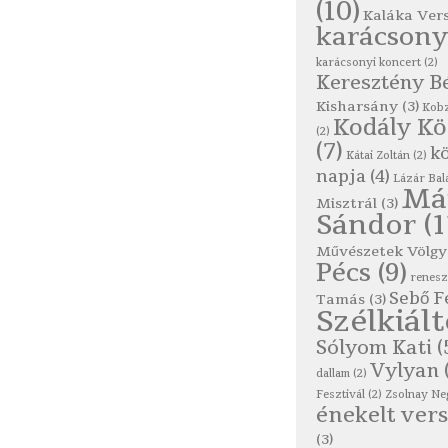
(10)
Kaláka Ver
karácsony
karácsonyi koncert
(2)
Keresztény B
Kisharsány
(3)
Kobz
Kodály K
(2)
(7)
kö
Kátai Zoltán
(2)
napja
(4)
Lázár Bal
Má
Misztrál
(3)
Sándor
(1
Művészetek Völgy
Pécs
(9)
renes
Sebő F
Tamás
(3)
Szélkiál
Sólyom Kati
(
Vylyan
dallam
(2)
Fesztivál
(2)
Zsolnay Ne
énekelt vers
(3)