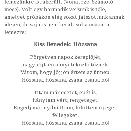
lemezünkre is rákerült. (Vonatozó, Számoló
mese). Volt egy harmadik versünk is tőle,
amelyet próbákon elég sokat játszottunk annak
idején, de sajnos nem került soha műsorra,
lemezre:
Kiss Benedek: Hózsana
Pörgetvén napok kereplőjét,
nagyböjtjén annyi tékozló tűznek,
Várom, hogy jöjjön értem az ünnep.
Hózsana, hózsana, zsana, zsana, hó!
Ittam már ecetet, epét is,
hánytam vért, rengeteget.
Engedj már nyílni Uram, fölöttem új eget,
fellegeket.
Hózsana, hózsana, zsana, zsana, hó!