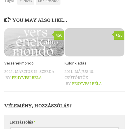
Tags:
Kilencek
Kiss Benedek
YOU MAY ALSO LIKE...
0
0
Versénekmondó
Különkiadás
2023. MÁRCIUS 15. SZERDA
2011. MÁJUS 19.
BY
FENYVESI BÉLA
CSÜTÖRTÖK
BY
FENYVESI BÉLA
VÉLEMÉNY, HOZZÁSZÓLÁS?
Hozzászólás
*