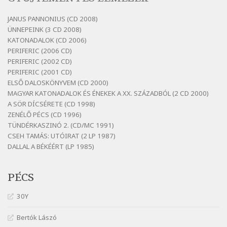
Bertók László: Vásáros
Szélkiáltó
JANUS PANNONIUS (CD 2008)
ÜNNEPEINK (3 CD 2008)
Bertók László: Vizibolt
KATONADALOK (CD 2006)
Szélkiáltó
PERIFERIC (2006 CD)
Bornemissza Endre: Szitakötő
PERIFERIC (2002 CD)
Szélkiáltó
PERIFERIC (2001 CD)
ELSŐ DALOSKÖNYVEM (CD 2000)
Detlev von Liliencron: Bölcsődal
MAGYAR KATONADALOK ÉS ÉNEKEK A XX. SZÁZADBÓL (2 CD 2000)
Szélkiáltó
A SÖR DÍCSÉRETE (CD 1998)
Fenyvesi Béla: Lesz-e még menedék?
ZENÉLŐ PÉCS (CD 1996)
Szélkiáltó
TÜNDÉRKASZINÓ 2. (CD/MC 1991)
CSEH TAMÁS: UTÓIRAT (2 LP 1987)
Fenyvesi Béla: Szélkiáltó kánon
DALLAL A BÉKÉÉRT (LP 1985)
Szélkiáltó
Galambosi László: Gally-tánc
PÉCS
Szélkiáltó
Galambosi László: Kalapos
30Y
Szélkiáltó
Bertók Lászó
Győri László: Jönnek a törökök