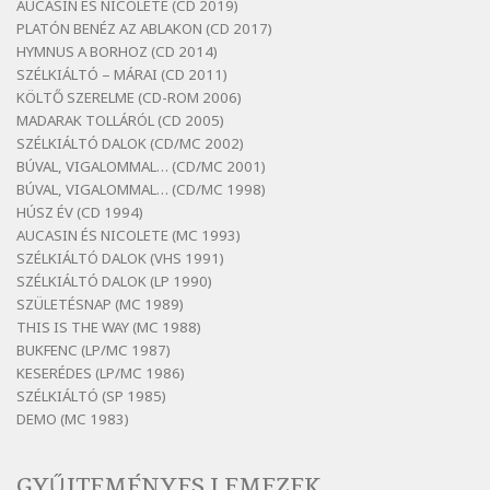
AUCASIN ÉS NICOLETE (CD 2019)
Szélkiáltó
PLATÓN BENÉZ AZ ABLAKON (CD 2017)
Bertók László: Dinnye Döme
HYMNUS A BORHOZ (CD 2014)
SZÉLKIÁLTÓ – MÁRAI (CD 2011)
Szélkiáltó
KÖLTŐ SZERELME (CD-ROM 2006)
Bertók László: Diófa-levélen
MADARAK TOLLÁRÓL (CD 2005)
Szélkiáltó
SZÉLKIÁLTÓ DALOK (CD/MC 2002)
BÚVAL, VIGALOMMAL… (CD/MC 2001)
Bertók László: El-elképzelem a falansztert
BÚVAL, VIGALOMMAL… (CD/MC 1998)
Szélkiáltó
HÚSZ ÉV (CD 1994)
Bertók László: Elmenni kevés, itt maradni
AUCASIN ÉS NICOLETE (MC 1993)
sok
SZÉLKIÁLTÓ DALOK (VHS 1991)
Szélkiáltó
SZÉLKIÁLTÓ DALOK (LP 1990)
Bertók László: Mintha már pénteken
SZÜLETÉSNAP (MC 1989)
vasárnap
THIS IS THE WAY (MC 1988)
BUKFENC (LP/MC 1987)
Szélkiáltó
KESERÉDES (LP/MC 1986)
Bertók László: Ó, az a hol volt vicinális
SZÉLKIÁLTÓ (SP 1985)
Szélkiáltó
DEMO (MC 1983)
Bertók László: Sárga őszi vers
Szélkiáltó
GYŰJTEMÉNYES LEMEZEK