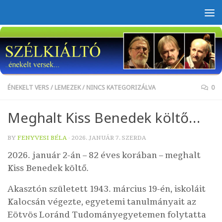
Skip to content
ÉNEKELT VERS
/
LEMEZEK
/
NINCS KATEGORIZÁLVA
0
Meghalt Kiss Benedek költő…
BY
FENYVESI BÉLA
·
2026. JANUÁR 7. SZERDA
2026. január 2-án – 82 éves korában – meghalt
Kiss Benedek költő.
Akasztón született 1943. március 19-én, iskoláit
Kalocsán végezte, egyetemi tanulmányait az
Eötvös Loránd Tudományegyetemen folytatta