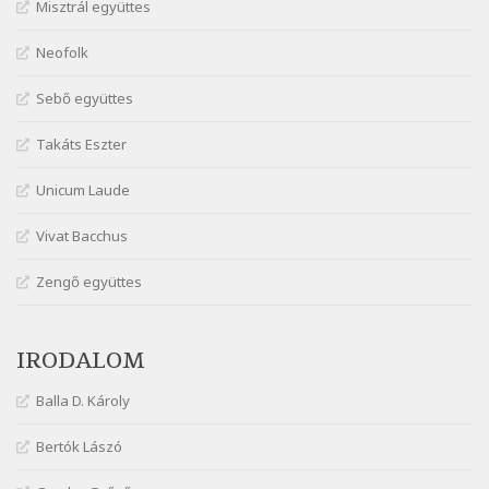
Misztrál együttes
Szélkiáltó
Márai Sándor: Dalocska
Neofolk
Szélkiáltó
Márai Sándor: Együgyű vers gyorsvonatban
Sebő együttes
Szélkiáltó
Takáts Eszter
Márai Sándor: Ez a kávéház
Szélkiáltó
Unicum Laude
Márai Sándor: Harminc
Vivat Bacchus
Szélkiáltó
Márai Sándor: Hol vagyok?
Zengő együttes
Szélkiáltó
Márai Sándor: Tavasz
IRODALOM
Szélkiáltó
Márai Sándor: Ujjgyakorlat 8
Balla D. Károly
Szélkiáltó
Márai Sándor: Zsoltár
Bertók Lászó
Szélkiáltó