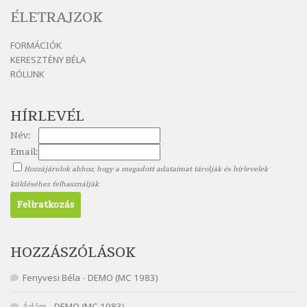
Szélkiáltó
ÉLETRAJZOK
Nagy Bandó András: Mesét kérek
FORMÁCIÓK
Szélkiáltó
KERESZTÉNY BÉLA
Nagy Bandó András: Nyári éj
RÓLUNK
Szélkiáltó
Nagy Bandó András: Nyolc pók
HÍRLEVÉL
Szélkiáltó
Név:
Nagy Bandó András: Pöttyös katica
Email:
Szélkiáltó
Hozzájárulok ahhoz, hogy a megadott adataimat tárolják és hírlevelek
Nagy Bandó András: Scarabeus
küldéséhez felhasználják
Szélkiáltó
Nagy Bandó András: Ülj le csak egyszer
Szélkiáltó
Nagy Bandó András: Vakondok
HOZZÁSZÓLÁSOK
Szélkiáltó
Fenyvesi Béla
-
DEMO (MC 1983)
Nagy Bandó András: Vizilóblues
Szélkiáltó
Ádám
-
DEMO (MC 1983)