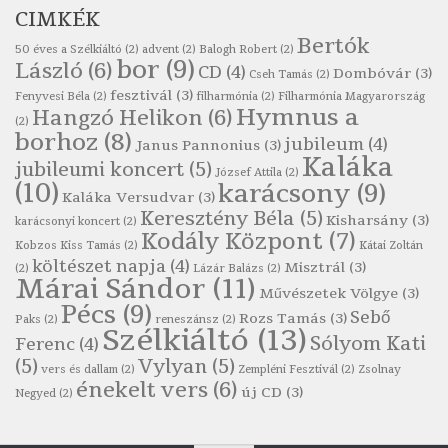
CIMKÉK
Szélkiáltó
Bertók
Robert Burns: Árpa Jankó
50 éves a Szélkiáltó
(2)
advent
(2)
Balogh Robert
(2)
bor
(9)
László
(6)
CD
(4)
Szélkiáltó
Dombóvár
(3)
Cseh Tamás
(2)
fesztivál
(3)
Fenyvesi Béla
(2)
filharmónia
(2)
Filharmónia Magyarország
Robert Burns: Most hoci a számlát
Hymnus a
Hangzó Helikon
(6)
(2)
Szélkiáltó
borhoz
(8)
jubileum
(4)
Janus Pannonius
(3)
Robert Burns: Most hoci a számlát
Kaláka
jubileumi koncert
(5)
József Attila
(2)
Szélkiáltó
(10)
karácsony
(9)
Kaláka Versudvar
(3)
Robert Burns: Nagyhasú flaskó…
Keresztény Béla
(5)
Kisharsány
(3)
karácsonyi koncert
(2)
Szélkiáltó
Kodály Központ
(7)
Kobzos Kiss Tamás
(2)
Kátai Zoltán
Robert Burns: Skót ital
költészet napja
(4)
Misztrál
(3)
(2)
Lázár Balázs
(2)
Márai Sándor
(11)
Szélkáltó
Művészetek Völgye
(3)
Pécs
(9)
Robert Burns: Skót ital
Sebő
Rozs Tamás
(3)
Paks
(2)
reneszánsz
(2)
Szélkiáltó
(13)
Szélkiáltó
Sólyom Kati
Ferenc
(4)
(5)
Vylyan
(5)
Simkó Péter: Károgós
vers és dallam
(2)
Zempléni Fesztivál
(2)
Zsolnay
énekelt vers
(6)
Szélkiáltó
új CD
(3)
Negyed
(2)
Szécsi Margit: Költő és halál
Szélkiáltó