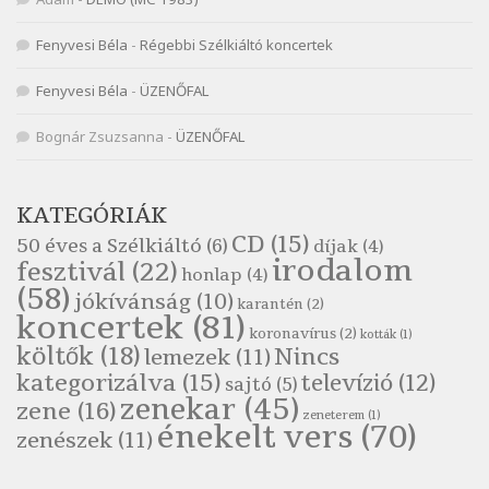
Nemes Nagy Ágnes: Mit beszél a tengelice?
Fenyvesi Béla
-
Régebbi Szélkiáltó koncertek
Szélkiáltó
Népköltés: Most érkeztünk
Fenyvesi Béla
-
ÜZENŐFAL
Szélkiáltó
Népköltés: Reggeli köszöntő
Bognár Zsuzsanna
-
ÜZENŐFAL
Szélkiáltó
Pákolitz István: Altató
KATEGÓRIÁK
Szélkiáltó
CD
(15)
50 éves a Szélkiáltó
(6)
díjak
(4)
Pákolitz István: Bakarasz
irodalom
fesztivál
(22)
honlap
(4)
Szélkiáltó
(58)
jókívánság
(10)
karantén
(2)
Pákolitz István: Csiga-biga
koncertek
(81)
koronavírus
(2)
Szélkiáltó
kották
(1)
költők
(18)
Nincs
lemezek
(11)
Pákolitz István: Kiolvasó
kategorizálva
(15)
televízió
(12)
sajtó
(5)
Szélkiáltó
zenekar
(45)
zene
(16)
zeneterem
(1)
Páskándi Géza: Madárijesztő
énekelt vers
(70)
zenészek
(11)
Szélkiáltó
Ratkó József: Tánc