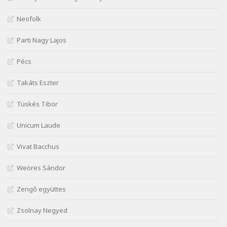
Szélkiáltó
József Attila: Mióta elmentél
Neofolk
Szélkiáltó
Parti Nagy Lajos
József Attila: Ne bántsda gyönge nőt
Szélkiáltó
Pécs
József Attila: Óda – Mellékdal
Szélkiáltó
Takáts Eszter
József Attila: Ringató
Tüskés Tibor
Szélkiáltó
József Attila: Szerelmesvers
Unicum Laude
Szélkiáltó
Vivat Bacchus
József Attila: Tószunnyadó
Szélkiáltó
Weöres Sándor
József Attila: Virág (Mártinak)
Zengő együttes
Szélkiáltó
József Attila: Virágos
Zsolnay Negyed
Szélkiáltó