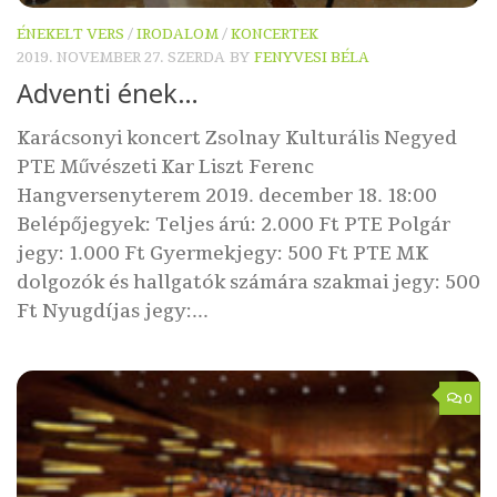
ÉNEKELT VERS
/
IRODALOM
/
KONCERTEK
2019. NOVEMBER 27. SZERDA
BY
FENYVESI BÉLA
Adventi ének…
Karácsonyi koncert Zsolnay Kulturális Negyed
PTE Művészeti Kar Liszt Ferenc
Hangversenyterem 2019. december 18. 18:00
Belépőjegyek: Teljes árú: 2.000 Ft PTE Polgár
jegy: 1.000 Ft Gyermekjegy: 500 Ft PTE MK
dolgozók és hallgatók számára szakmai jegy: 500
Ft Nyugdíjas jegy:...
0