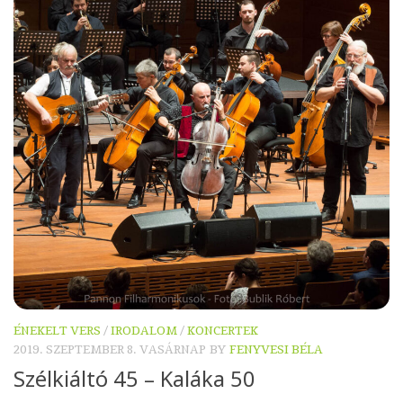
ÉNEKELT VERS
/
IRODALOM
/
KONCERTEK
2019. SZEPTEMBER 8. VASÁRNAP
BY
FENYVESI BÉLA
Szélkiáltó 45 – Kaláka 50