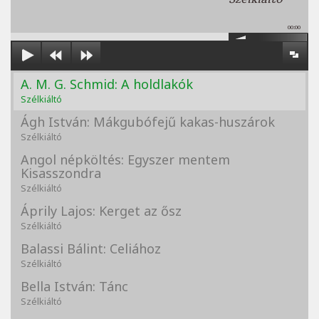
00:00
A. M. G. Schmid: A holdlakók
Szélkiáltó
Ágh István: Mákgubófejű kakas-huszárok
Szélkiáltó
Angol népköltés: Egyszer mentem
Kisasszondra
Szélkiáltó
Áprily Lajos: Kerget az ősz
Szélkiáltó
Balassi Bálint: Celiához
Szélkiáltó
Bella István: Tánc
Szélkiáltó