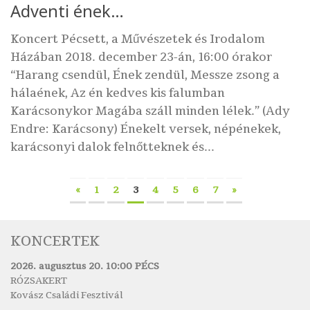
Adventi ének…
Koncert Pécsett, a Művészetek és Irodalom
Házában 2018. december 23-án, 16:00 órakor
“Harang csendül, Ének zendül, Messze zsong a
hálaének, Az én kedves kis falumban
Karácsonykor Magába száll minden lélek.” (Ady
Endre: Karácsony) Énekelt versek, népénekek,
karácsonyi dalok felnőtteknek és...
«
1
2
3
4
5
6
7
»
KONCERTEK
2026. augusztus 20. 10:00 PÉCS
RÓZSAKERT
Kovász Családi Fesztivál