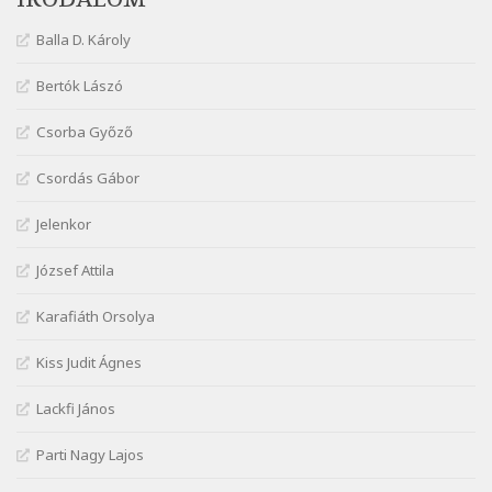
Márai Sándor: Ujjgyakorlat 8
Balla D. Károly
Szélkiáltó
Márai Sándor: Zsoltár
Bertók Lászó
Szélkiáltó
Csorba Győző
Mária Sándor: Hallgatás
Szélkiáltó
Csordás Gábor
Nagy Bandó András: Azt álmodtam
Jelenkor
Szélkiáltó
Nagy Bandó András: Bagon át
József Attila
Szélkiáltó
Nagy Bandó András: Botos tánc
Karafiáth Orsolya
Szélkiáltó
Kiss Judit Ágnes
Nagy Bandó András: Egérút
Szélkiáltó
Lackfi János
Nagy Bandó András: Harkály doktor
Parti Nagy Lajos
Szélkiáltó