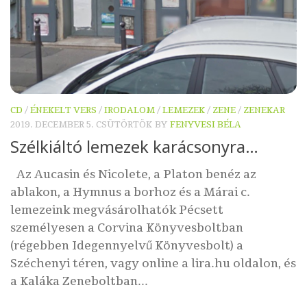
CD
/
ÉNEKELT VERS
/
IRODALOM
/
LEMEZEK
/
ZENE
/
ZENEKAR
2019. DECEMBER 5. CSÜTÖRTÖK
BY
FENYVESI BÉLA
Szélkiáltó lemezek karácsonyra…
Az Aucasin és Nicolete, a Platon benéz az
ablakon, a Hymnus a borhoz és a Márai c.
lemezeink megvásárolhatók Pécsett
személyesen a Corvina Könyvesboltban
(régebben Idegennyelvű Könyvesbolt) a
Széchenyi téren, vagy online a lira.hu oldalon, és
a Kaláka Zeneboltban...