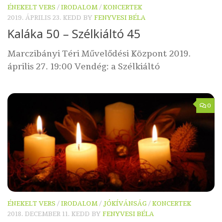
ÉNEKELT VERS
/
IRODALOM
/
KONCERTEK
2019. ÁPRILIS 23. KEDD
BY
FENYVESI BÉLA
Kaláka 50 – Szélkiáltó 45
Marczibányi Téri Művelődési Központ 2019.
április 27. 19:00 Vendég: a Szélkiáltó
0
ÉNEKELT VERS
/
IRODALOM
/
JÓKÍVÁNSÁG
/
KONCERTEK
2018. DECEMBER 11. KEDD
BY
FENYVESI BÉLA