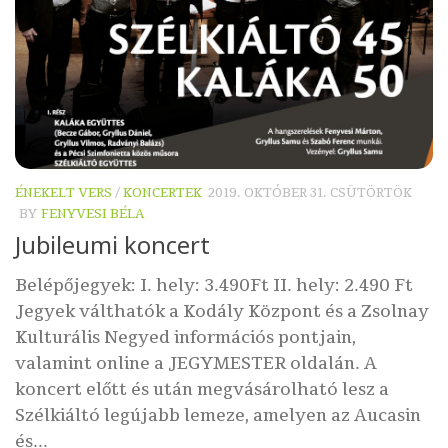
ÉNEKELT VERS
/
KONCERTEK
2019. OKTÓBER 31. CSÜTÖRTÖK
BY
FENYVESI BÉLA
Jubileumi koncert
Belépőjegyek: I. hely: 3.490Ft II. hely: 2.490 Ft
Jegyek válthatók a Kodály Központ és a Zsolnay
Kulturális Negyed információs pontjain,
valamint online a JEGYMESTER oldalán. A
koncert előtt és után megvásárolható lesz a
Szélkiáltó legújabb lemeze, amelyen az Aucasin
és...