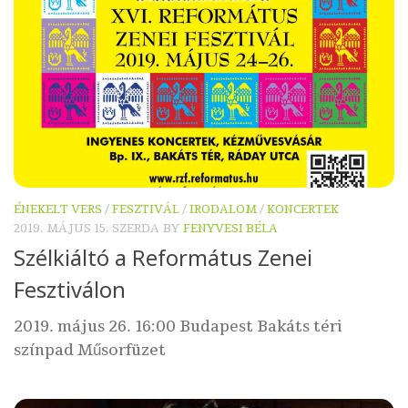
ÉNEKELT VERS
/
FESZTIVÁL
/
IRODALOM
/
KONCERTEK
2019. MÁJUS 15. SZERDA
BY
FENYVESI BÉLA
Szélkiáltó a Református Zenei
Fesztiválon
2019. május 26. 16:00 Budapest Bakáts téri
színpad Műsorfüzet