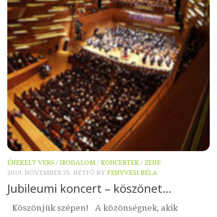
ÉNEKELT VERS
/
IRODALOM
/
KONCERTEK
/
ZENE
2019. NOVEMBER 25. HÉTFŐ
BY
FENYVESI BÉLA
Jubileumi koncert – köszönet…
Köszönjük szépen! A közönségnek, akik