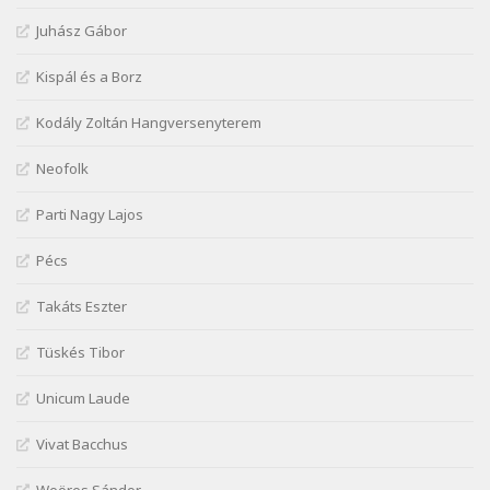
Szélkiáltó
Juhász Gábor
József Attila: Mikor az uccán
Szélkiáltó
Kispál és a Borz
József Attila: Minden s mindenki
Kodály Zoltán Hangversenyterem
Szélkiáltó
József Attila: Mióta elmentél
Neofolk
Szélkiáltó
Parti Nagy Lajos
József Attila: Ne bántsda gyönge nőt
Szélkiáltó
Pécs
József Attila: Óda – Mellékdal
Szélkiáltó
Takáts Eszter
József Attila: Ringató
Tüskés Tibor
Szélkiáltó
József Attila: Szerelmesvers
Unicum Laude
Szélkiáltó
Vivat Bacchus
József Attila: Tószunnyadó
Szélkiáltó
Weöres Sándor