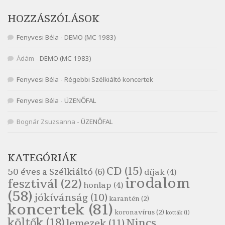
Nagy Bandó András: Vakondok
HOZZÁSZÓLÁSOK
Szélkiáltó
Fenyvesi Béla
-
DEMO (MC 1983)
Nagy Bandó András: Vizilóblues
Szélkiáltó
Ádám
-
DEMO (MC 1983)
Nemes Nagy Ágnes: Mit beszél a tengelice?
Fenyvesi Béla
-
Régebbi Szélkiáltó koncertek
Szélkiáltó
Népköltés: Most érkeztünk
Fenyvesi Béla
-
ÜZENŐFAL
Szélkiáltó
Népköltés: Reggeli köszöntő
Bognár Zsuzsanna
-
ÜZENŐFAL
Szélkiáltó
Pákolitz István: Altató
KATEGÓRIÁK
Szélkiáltó
CD
(15)
50 éves a Szélkiáltó
(6)
díjak
(4)
Pákolitz István: Bakarasz
irodalom
fesztivál
(22)
honlap
(4)
Szélkiáltó
(58)
jókívánság
(10)
karantén
(2)
Pákolitz István: Csiga-biga
koncertek
(81)
koronavírus
(2)
Szélkiáltó
kották
(1)
költők
(18)
Nincs
lemezek
(11)