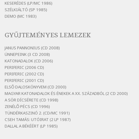
KESERÉDES (LP/MC 1986)
Bertók László: Ó, az a hol volt vicinális
SZÉLKIÁLTÓ (SP 1985)
Szélkiáltó
DEMO (MC 1983)
Bertók László: Sárga őszi vers
Szélkiáltó
GYŰJTEMÉNYES LEMEZEK
Bertók László: Vásáros
Szélkiáltó
JANUS PANNONIUS (CD 2008)
ÜNNEPEINK (3 CD 2008)
Bertók László: Vizibolt
KATONADALOK (CD 2006)
Szélkiáltó
PERIFERIC (2006 CD)
Bornemissza Endre: Szitakötő
PERIFERIC (2002 CD)
Szélkiáltó
PERIFERIC (2001 CD)
ELSŐ DALOSKÖNYVEM (CD 2000)
Detlev von Liliencron: Bölcsődal
MAGYAR KATONADALOK ÉS ÉNEKEK A XX. SZÁZADBÓL (2 CD 2000)
Szélkiáltó
A SÖR DÍCSÉRETE (CD 1998)
Fenyvesi Béla: Lesz-e még menedék?
ZENÉLŐ PÉCS (CD 1996)
Szélkiáltó
TÜNDÉRKASZINÓ 2. (CD/MC 1991)
CSEH TAMÁS: UTÓIRAT (2 LP 1987)
Fenyvesi Béla: Szélkiáltó kánon
DALLAL A BÉKÉÉRT (LP 1985)
Szélkiáltó
Galambosi László: Gally-tánc