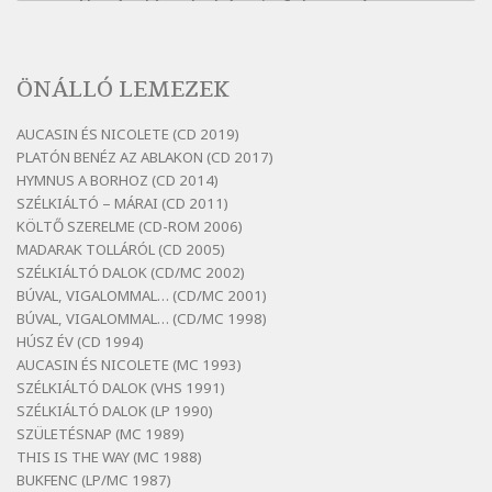
Bertók László: A kukára is fel vagy írva
Szélkiáltó
Bertók László: A lélegzetvételnyi csöndben
ÖNÁLLÓ LEMEZEK
Szélkiáltó
Bertók László: Az arcodra, ha nem vigyázol
AUCASIN ÉS NICOLETE (CD 2019)
Szélkiáltó
PLATÓN BENÉZ AZ ABLAKON (CD 2017)
Bertók László: Dinnye Döme
HYMNUS A BORHOZ (CD 2014)
SZÉLKIÁLTÓ – MÁRAI (CD 2011)
Szélkiáltó
KÖLTŐ SZERELME (CD-ROM 2006)
Bertók László: Diófa-levélen
MADARAK TOLLÁRÓL (CD 2005)
Szélkiáltó
SZÉLKIÁLTÓ DALOK (CD/MC 2002)
BÚVAL, VIGALOMMAL… (CD/MC 2001)
Bertók László: El-elképzelem a falansztert
BÚVAL, VIGALOMMAL… (CD/MC 1998)
Szélkiáltó
HÚSZ ÉV (CD 1994)
Bertók László: Elmenni kevés, itt maradni
AUCASIN ÉS NICOLETE (MC 1993)
sok
SZÉLKIÁLTÓ DALOK (VHS 1991)
Szélkiáltó
SZÉLKIÁLTÓ DALOK (LP 1990)
Bertók László: Mintha már pénteken
SZÜLETÉSNAP (MC 1989)
vasárnap
THIS IS THE WAY (MC 1988)
BUKFENC (LP/MC 1987)
Szélkiáltó