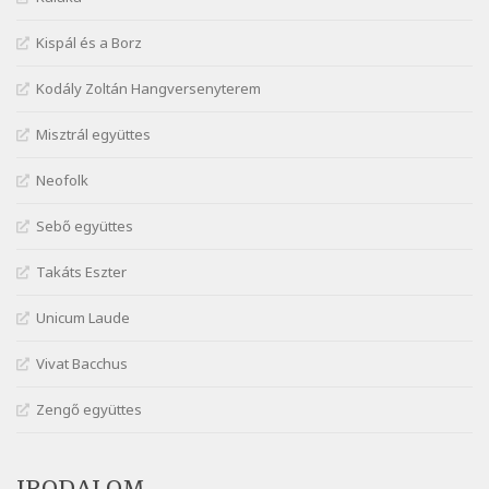
Szélkiáltó
Kispál és a Borz
Márai Sándor: Ámen
Szélkiáltó
Kodály Zoltán Hangversenyterem
Márai Sándor: Azt hiszi szerelmes
Misztrál együttes
Szélkiáltó
Márai Sándor: Dalocska
Neofolk
Szélkiáltó
Márai Sándor: Együgyű vers gyorsvonatban
Sebő együttes
Szélkiáltó
Takáts Eszter
Márai Sándor: Ez a kávéház
Szélkiáltó
Unicum Laude
Márai Sándor: Harminc
Vivat Bacchus
Szélkiáltó
Márai Sándor: Hol vagyok?
Zengő együttes
Szélkiáltó
Márai Sándor: Tavasz
IRODALOM
Szélkiáltó