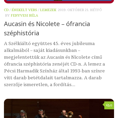
CD
/
ÉNEKELT VERS
/
LEMEZEK
2019. OKTÓBER 21. HÉTFŐ
BY
FENYVESI BÉLA
Aucasin és Nicolete – ófrancia
széphistória
A Szélkiáltó együttes 45. éves jubileuma
alkalmából – saját kiadásunkban –
megjelentettük az Aucasin és Nicolete című
ófrancia széphistória zenéjét CD-n. A lemez a
Pécsi Harmadik Színház által 1993-ban színre
vitt darab betétdalait tartalmazza. A darab
szerzője ismeretlen, a fordítás...
0