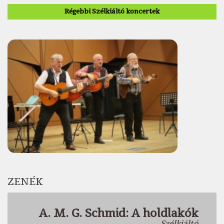
Régebbi Szélkiáltó koncertek
ZENÉK
A. M. G. Schmid: A holdlakók
Szélkiáltó