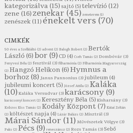
Pákolitz István: Kiolvasó
kategorizálva
(15)
televízió
(12)
sajtó
(5)
Szélkiáltó
zenekar
(45)
zene
(16)
zeneterem
(1)
Páskándi Géza: Madárijesztő
énekelt vers
(70)
zenészek
(11)
Szélkiáltó
Ratkó József: Tánc
CIMKÉK
Szélkiáltó
Bertók
Robert Burns: Árpa Jankó
50 éves a Szélkiáltó
(2)
advent
(2)
Balogh Robert
(2)
bor
(9)
László
(6)
CD
(4)
Szélkiáltó
Dombóvár
(3)
Cseh Tamás
(2)
fesztivál
(3)
Fenyvesi Béla
(2)
filharmónia
(2)
Filharmónia Magyarország
Robert Burns: Most hoci a számlát
Hymnus a
Hangzó Helikon
(6)
(2)
Szélkiáltó
borhoz
(8)
jubileum
(4)
Janus Pannonius
(3)
Robert Burns: Most hoci a számlát
Kaláka
jubileumi koncert
(5)
József Attila
(2)
Szélkiáltó
(10)
karácsony
(9)
Kaláka Versudvar
(3)
Robert Burns: Nagyhasú flaskó…
Keresztény Béla
(5)
Kisharsány
(3)
karácsonyi koncert
(2)
Szélkiáltó
Kodály Központ
(7)
Kobzos Kiss Tamás
(2)
Kátai Zoltán
Robert Burns: Skót ital
költészet napja
(4)
Misztrál
(3)
(2)
Lázár Balázs
(2)
Márai Sándor
(11)
Szélkáltó
Művészetek Völgye
(3)
Pécs
(9)
Robert Burns: Skót ital
Sebő
Rozs Tamás
(3)
Paks
(2)
reneszánsz
(2)