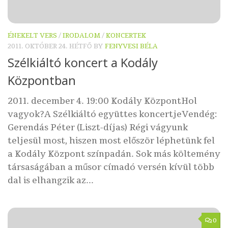
ÉNEKELT VERS
/
IRODALOM
/
KONCERTEK
2011. OKTÓBER 24. HÉTFŐ
BY
FENYVESI BÉLA
Szélkiáltó koncert a Kodály
Központban
2011. december 4. 19:00 Kodály KözpontHol
vagyok?A Szélkiáltó együttes koncertjeVendég:
Gerendás Péter (Liszt-díjas) Régi vágyunk
teljesül most, hiszen most először léphetünk fel
a Kodály Központ színpadán. Sok más költemény
társaságában a műsor címadó versén kívül több
dal is elhangzik az...
0