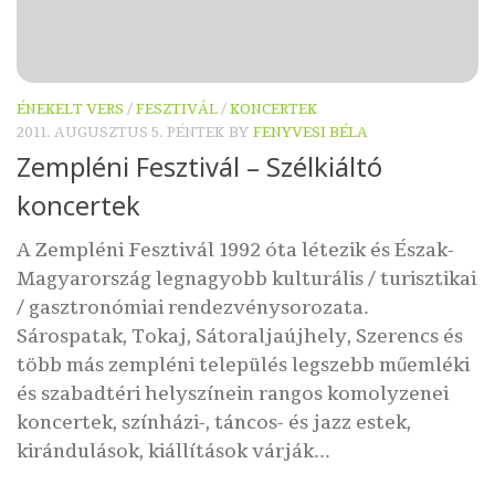
ÉNEKELT VERS
/
FESZTIVÁL
/
KONCERTEK
2011. AUGUSZTUS 5. PÉNTEK
BY
FENYVESI BÉLA
Zempléni Fesztivál – Szélkiáltó
koncertek
A Zempléni Fesztivál 1992 óta létezik és Észak-
Magyarország legnagyobb kulturális / turisztikai
/ gasztronómiai rendezvénysorozata.
Sárospatak, Tokaj, Sátoraljaújhely, Szerencs és
több más zempléni település legszebb műemléki
és szabadtéri helyszínein rangos komolyzenei
koncertek, színházi-, táncos- és jazz estek,
kirándulások, kiállítások várják...