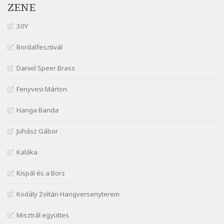
Szélkiáltó
ZENE
Kiss Benedek: Számoló mese
30Y
Szélkiáltó
Kiss Benedek: Vonatozó
Bordalfesztivál
Szélkiáltó
Daniel Speer Brass
Kiss Dénes: Kerékpár
Szélkiáltó
Fenyvesi Márton
Lakner Tamás: Eljöttünk mi jó este
Szélkiáltó
Hanga Banda
Márai Sándor: A fehér erdő
Juhász Gábor
Szélkiáltó
Márai Sándor: A világ füst
Kaláka
Szélkiáltó
Kispál és a Borz
Márai Sándor: Ámen
Szélkiáltó
Kodály Zoltán Hangversenyterem
Márai Sándor: Azt hiszi szerelmes
Misztrál együttes
Szélkiáltó