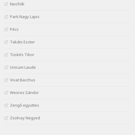
József Attila: Mióta elmentél
Neofolk
Szélkiáltó
Parti Nagy Lajos
József Attila: Ne bántsda gyönge nőt
Szélkiáltó
Pécs
József Attila: Óda – Mellékdal
Szélkiáltó
Takáts Eszter
József Attila: Ringató
Tüskés Tibor
Szélkiáltó
József Attila: Szerelmesvers
Unicum Laude
Szélkiáltó
Vivat Bacchus
József Attila: Tószunnyadó
Szélkiáltó
Weöres Sándor
József Attila: Virág (Mártinak)
Zengő együttes
Szélkiáltó
József Attila: Virágos
Zsolnay Negyed
Szélkiáltó
K. I. Galczynski: Találkozás Chopinnal