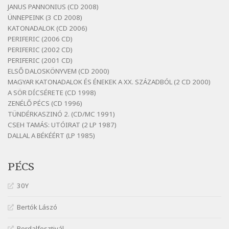
Szélkiáltó
JANUS PANNONIUS (CD 2008)
ÜNNEPEINK (3 CD 2008)
Bertók László: Vizibolt
KATONADALOK (CD 2006)
Szélkiáltó
PERIFERIC (2006 CD)
Bornemissza Endre: Szitakötő
PERIFERIC (2002 CD)
Szélkiáltó
PERIFERIC (2001 CD)
ELSŐ DALOSKÖNYVEM (CD 2000)
Detlev von Liliencron: Bölcsődal
MAGYAR KATONADALOK ÉS ÉNEKEK A XX. SZÁZADBÓL (2 CD 2000)
Szélkiáltó
A SÖR DÍCSÉRETE (CD 1998)
Fenyvesi Béla: Lesz-e még menedék?
ZENÉLŐ PÉCS (CD 1996)
Szélkiáltó
TÜNDÉRKASZINÓ 2. (CD/MC 1991)
CSEH TAMÁS: UTÓIRAT (2 LP 1987)
Fenyvesi Béla: Szélkiáltó kánon
DALLAL A BÉKÉÉRT (LP 1985)
Szélkiáltó
Galambosi László: Gally-tánc
PÉCS
Szélkiáltó
Galambosi László: Kalapos
30Y
Szélkiáltó
Bertók Lászó
Győri László: Jönnek a törökök
Szélkiáltó
Bordalfesztivál