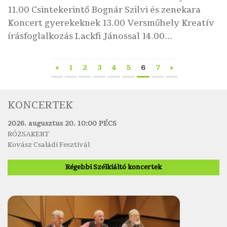
11.00 Csintekerintő Bognár Szilvi és zenekara
Koncert gyerekeknek 13.00 Versműhely Kreatív
írásfoglalkozás Lackfi Jánossal 14.00...
«
1
2
3
4
5
6
7
»
KONCERTEK
2026. augusztus 20. 10:00 PÉCS
RÓZSAKERT
Kovász Családi Fesztivál
Régebbi Szélkiáltó koncertek