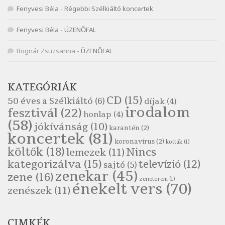
Fenyvesi Béla
-
Régebbi Szélkiáltó koncertek
Szélkiáltó
Népköltés: Most érkeztünk
Fenyvesi Béla
-
ÜZENŐFAL
Szélkiáltó
Népköltés: Reggeli köszöntő
Bognár Zsuzsanna
-
ÜZENŐFAL
Szélkiáltó
Pákolitz István: Altató
KATEGÓRIÁK
Szélkiáltó
CD
(15)
50 éves a Szélkiáltó
(6)
díjak
(4)
Pákolitz István: Bakarasz
irodalom
fesztivál
(22)
honlap
(4)
Szélkiáltó
(58)
jókívánság
(10)
karantén
(2)
Pákolitz István: Csiga-biga
koncertek
(81)
koronavírus
(2)
Szélkiáltó
kották
(1)
költők
(18)
Nincs
lemezek
(11)
Pákolitz István: Kiolvasó
kategorizálva
(15)
televízió
(12)
sajtó
(5)
Szélkiáltó
zenekar
(45)
zene
(16)
zeneterem
(1)
Páskándi Géza: Madárijesztő
énekelt vers
(70)
zenészek
(11)
Szélkiáltó
Ratkó József: Tánc
CIMKÉK
Szélkiáltó