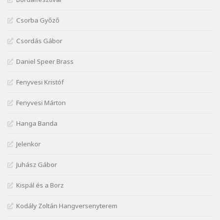
J. A. Rimbaud: Kenyérlesők
Szélkiáltó
Csorba Győző
Janus Pannonius: Könyörgés az istenekhez a
Csordás Gábor
török ellen hadba induló Mátyás királyért
Szélkiáltó
Daniel Speer Brass
Janus Pannonius: Névváltoztatásáról
Szélkiáltó
Fenyvesi Kristóf
József Attila: Csók kérés tavasszal
Fenyvesi Márton
Szélkiáltó
József Attila: Hajad az ujjamé
Hanga Banda
Szélkiáltó
Jelenkor
József Attila: Jaj, majdnem
Szélkiáltó
Juhász Gábor
József Attila: Mikor az uccán
Szélkiáltó
Kispál és a Borz
József Attila: Minden s mindenki
Kodály Zoltán Hangversenyterem
Szélkiáltó