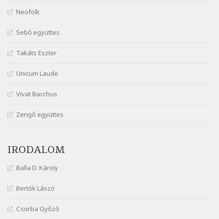
Márai Sándor: Dalocska
Neofolk
Szélkiáltó
Márai Sándor: Együgyű vers gyorsvonatban
Sebő együttes
Szélkiáltó
Takáts Eszter
Márai Sándor: Ez a kávéház
Szélkiáltó
Unicum Laude
Márai Sándor: Harminc
Vivat Bacchus
Szélkiáltó
Márai Sándor: Hol vagyok?
Zengő együttes
Szélkiáltó
Márai Sándor: Tavasz
IRODALOM
Szélkiáltó
Márai Sándor: Ujjgyakorlat 8
Balla D. Károly
Szélkiáltó
Márai Sándor: Zsoltár
Bertók Lászó
Szélkiáltó
Csorba Győző
Mária Sándor: Hallgatás