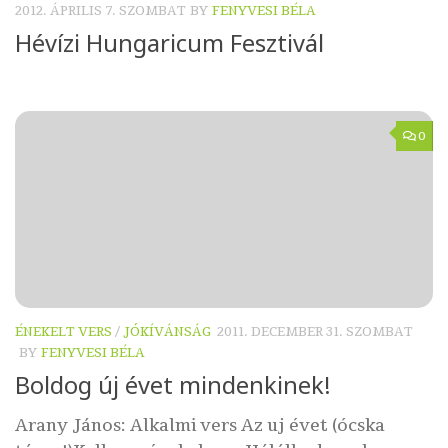
2012. ÁPRILIS 7. SZOMBAT
BY
FENYVESI BÉLA
Hévízi Hungaricum Fesztivál
0
ÉNEKELT VERS
/
JÓKÍVÁNSÁG
2011. DECEMBER 31. SZOMBAT
BY
FENYVESI BÉLA
Boldog új évet mindenkinek!
Arany János: Alkalmi vers Az uj évet (ócska