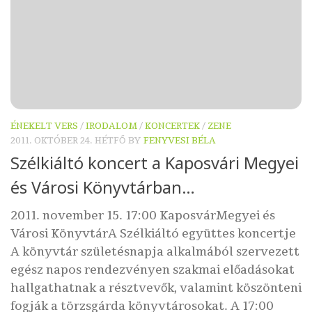
ÉNEKELT VERS
/
IRODALOM
/
KONCERTEK
/
ZENE
2011. OKTÓBER 24. HÉTFŐ
BY
FENYVESI BÉLA
Szélkiáltó koncert a Kaposvári Megyei
és Városi Könyvtárban…
2011. november 15. 17:00 KaposvárMegyei és
Városi KönyvtárA Szélkiáltó együttes koncertje
A könyvtár születésnapja alkalmából szervezett
egész napos rendezvényen szakmai előadásokat
hallgathatnak a résztvevők, valamint köszönteni
fogják a törzsgárda könyvtárosokat. A 17:00