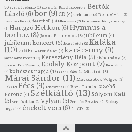
Bertók
Robert Burns: Árpa Jankó
50 éves a Szélkiáltó
(2)
advent
(2)
Balogh Robert
(2)
bor
(9)
László
(6)
CD
(4)
Szélkiáltó
Dombóvár
(3)
Cseh Tamás
(2)
fesztivál
(3)
Fenyvesi Béla
(2)
filharmónia
(2)
Filharmónia Magyarország
Robert Burns: Most hoci a számlát
Hymnus a
Hangzó Helikon
(6)
(2)
Szélkiáltó
borhoz
(8)
jubileum
(4)
Janus Pannonius
(3)
Robert Burns: Most hoci a számlát
Kaláka
jubileumi koncert
(5)
József Attila
(2)
Szélkiáltó
(10)
karácsony
(9)
Kaláka Versudvar
(3)
Robert Burns: Nagyhasú flaskó…
Keresztény Béla
(5)
Kisharsány
(3)
karácsonyi koncert
(2)
Szélkiáltó
Kodály Központ
(7)
Kobzos Kiss Tamás
(2)
Kátai Zoltán
Robert Burns: Skót ital
költészet napja
(4)
Misztrál
(3)
(2)
Lázár Balázs
(2)
Márai Sándor
(11)
Szélkáltó
Művészetek Völgye
(3)
Pécs
(9)
Robert Burns: Skót ital
Sebő
Rozs Tamás
(3)
Paks
(2)
reneszánsz
(2)
Szélkiáltó
(13)
Szélkiáltó
Sólyom Kati
Ferenc
(4)
(5)
Vylyan
(5)
Simkó Péter: Károgós
vers és dallam
(2)
Zempléni Fesztivál
(2)
Zsolnay
énekelt vers
(6)
Szélkiáltó
új CD
(3)
Negyed
(2)
Szécsi Margit: Költő és halál
Szélkiáltó