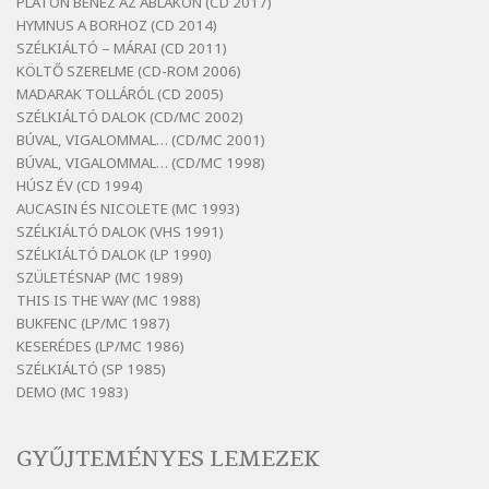
PLATÓN BENÉZ AZ ABLAKON (CD 2017)
Bertók László: Dinnye Döme
HYMNUS A BORHOZ (CD 2014)
SZÉLKIÁLTÓ – MÁRAI (CD 2011)
Szélkiáltó
KÖLTŐ SZERELME (CD-ROM 2006)
Bertók László: Diófa-levélen
MADARAK TOLLÁRÓL (CD 2005)
Szélkiáltó
SZÉLKIÁLTÓ DALOK (CD/MC 2002)
BÚVAL, VIGALOMMAL… (CD/MC 2001)
Bertók László: El-elképzelem a falansztert
BÚVAL, VIGALOMMAL… (CD/MC 1998)
Szélkiáltó
HÚSZ ÉV (CD 1994)
Bertók László: Elmenni kevés, itt maradni
AUCASIN ÉS NICOLETE (MC 1993)
sok
SZÉLKIÁLTÓ DALOK (VHS 1991)
Szélkiáltó
SZÉLKIÁLTÓ DALOK (LP 1990)
Bertók László: Mintha már pénteken
SZÜLETÉSNAP (MC 1989)
vasárnap
THIS IS THE WAY (MC 1988)
BUKFENC (LP/MC 1987)
Szélkiáltó
KESERÉDES (LP/MC 1986)
Bertók László: Ó, az a hol volt vicinális
SZÉLKIÁLTÓ (SP 1985)
Szélkiáltó
DEMO (MC 1983)
Bertók László: Sárga őszi vers
Szélkiáltó
GYŰJTEMÉNYES LEMEZEK
Bertók László: Vásáros