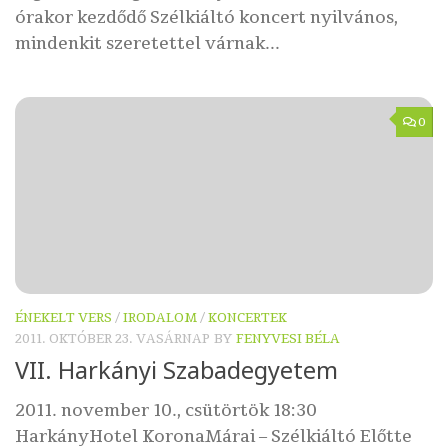
órakor kezdődő Szélkiáltó koncert nyilvános,
mindenkit szeretettel várnak...
0
ÉNEKELT VERS
/
IRODALOM
/
KONCERTEK
2011. OKTÓBER 23. VASÁRNAP
BY
FENYVESI BÉLA
VII. Harkányi Szabadegyetem
2011. november 10., csütörtök 18:30
HarkányHotel KoronaMárai – Szélkiáltó Előtte