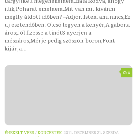
tárgy!)Kell megénekelnem,Hálálkodva, ahogy
illik,Poharat emelnem.Mit van mit kivánni
mégIly áldott időben? –Adjon Isten, ami nincs,Ez
uj esztendőben. Olcsó legyen a kenyér,A gabona
áros;Jól fizesse a tinótS nyerjen a
mészáros,Mérje pedig szöszön-boron,Font
kijárja...
0
ÉNEKELT VERS
/
KONCERTEK
2011. DECEMBER 21. SZERDA