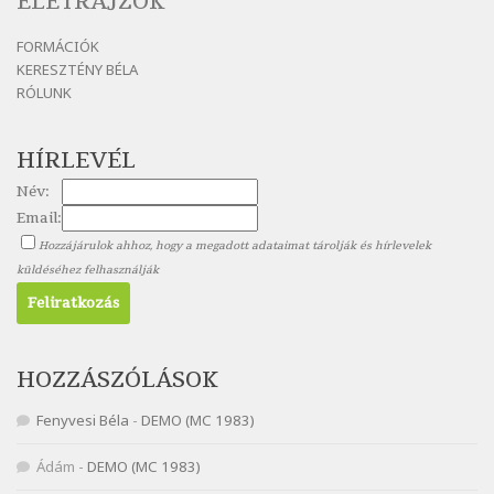
ÉLETRAJZOK
Nagy Bandó András: Mesét kérek
FORMÁCIÓK
Szélkiáltó
KERESZTÉNY BÉLA
Nagy Bandó András: Nyári éj
RÓLUNK
Szélkiáltó
Nagy Bandó András: Nyolc pók
HÍRLEVÉL
Szélkiáltó
Név:
Nagy Bandó András: Pöttyös katica
Email:
Szélkiáltó
Hozzájárulok ahhoz, hogy a megadott adataimat tárolják és hírlevelek
Nagy Bandó András: Scarabeus
küldéséhez felhasználják
Szélkiáltó
Nagy Bandó András: Ülj le csak egyszer
Szélkiáltó
Nagy Bandó András: Vakondok
HOZZÁSZÓLÁSOK
Szélkiáltó
Fenyvesi Béla
-
DEMO (MC 1983)
Nagy Bandó András: Vizilóblues
Szélkiáltó
Ádám
-
DEMO (MC 1983)
Nemes Nagy Ágnes: Mit beszél a tengelice?