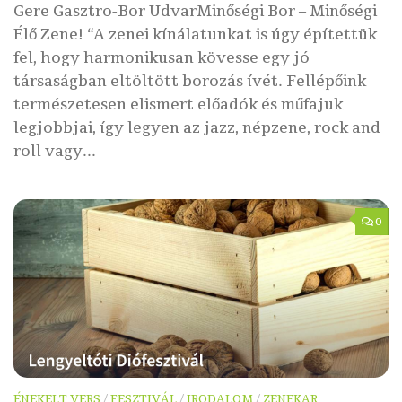
Gere Gasztro-Bor UdvarMinőségi Bor – Minőségi
Élő Zene! “A zenei kínálatunkat is úgy építettük
fel, hogy harmonikusan kövesse egy jó
társaságban eltöltött borozás ívét. Fellépőink
természetesen elismert előadók és műfajuk
legjobbjai, így legyen az jazz, népzene, rock and
roll vagy...
0
ÉNEKELT VERS
/
FESZTIVÁL
/
IRODALOM
/
ZENEKAR