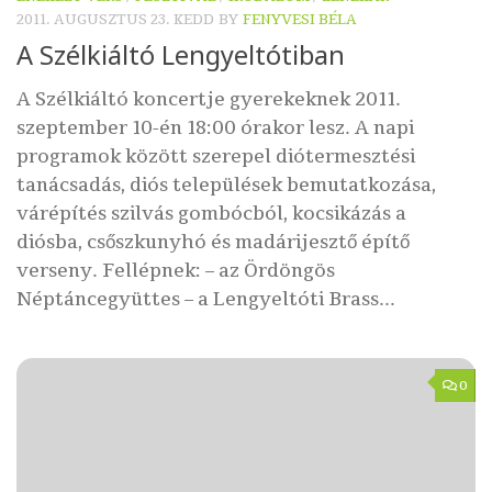
2011. AUGUSZTUS 23. KEDD
BY
FENYVESI BÉLA
A Szélkiáltó Lengyeltótiban
A Szélkiáltó koncertje gyerekeknek 2011.
szeptember 10-én 18:00 órakor lesz. A napi
programok között szerepel diótermesztési
tanácsadás, diós települések bemutatkozása,
várépítés szilvás gombócból, kocsikázás a
diósba, csőszkunyhó és madárijesztő építő
verseny. Fellépnek: – az Ördöngös
Néptáncegyüttes – a Lengyeltóti Brass...
0