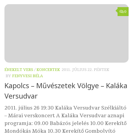
0
ÉNEKELT VERS
/
KONCERTEK
2011. JÚLIUS 22. PÉNTEK
BY
FENYVESI BÉLA
Kapolcs – Művészetek Völgye – Kaláka
Versudvar
2011. július 26 19:30 Kaláka Versudvar Szélkiáltó
– Márai verskoncert A Kaláka Versudvar aznapi
programja: 09.00 Babázós jelelés 10.00 Kerekítő
Mondókás Móka 10.30 Kerekítő Gombolyító