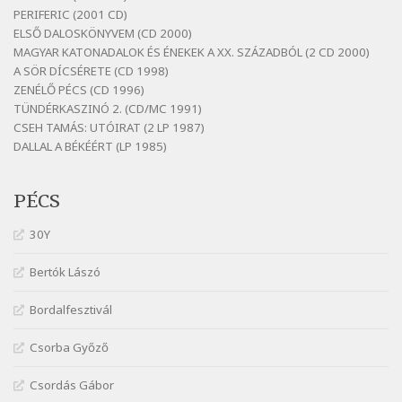
Szélkiáltó
PERIFERIC (2001 CD)
ELSŐ DALOSKÖNYVEM (CD 2000)
Detlev von Liliencron: Bölcsődal
MAGYAR KATONADALOK ÉS ÉNEKEK A XX. SZÁZADBÓL (2 CD 2000)
Szélkiáltó
A SÖR DÍCSÉRETE (CD 1998)
Fenyvesi Béla: Lesz-e még menedék?
ZENÉLŐ PÉCS (CD 1996)
Szélkiáltó
TÜNDÉRKASZINÓ 2. (CD/MC 1991)
CSEH TAMÁS: UTÓIRAT (2 LP 1987)
Fenyvesi Béla: Szélkiáltó kánon
DALLAL A BÉKÉÉRT (LP 1985)
Szélkiáltó
Galambosi László: Gally-tánc
PÉCS
Szélkiáltó
Galambosi László: Kalapos
30Y
Szélkiáltó
Bertók Lászó
Győri László: Jönnek a törökök
Szélkiáltó
Bordalfesztivál
J. A. Rimbaud: Kenyérlesők
Szélkiáltó
Csorba Győző
Janus Pannonius: Könyörgés az istenekhez a
Csordás Gábor
török ellen hadba induló Mátyás királyért