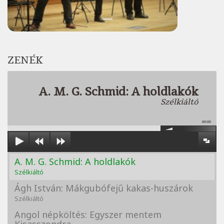
ZENÉK
A. M. G. Schmid: A holdlakók
Szélkiáltó
00:00
A. M. G. Schmid: A holdlakók
Szélkiáltó
Ágh István: Mákgubófejű kakas-huszárok
Szélkiáltó
Angol népköltés: Egyszer mentem