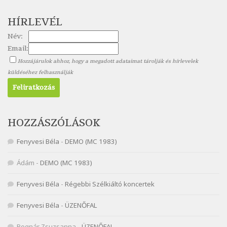
Nagy Bandó András: Nyolc pók
HÍRLEVÉL
Szélkiáltó
Név:
Nagy Bandó András: Pöttyös katica
Email:
Szélkiáltó
Hozzájárulok ahhoz, hogy a megadott adataimat tárolják és hírlevelek
Nagy Bandó András: Scarabeus
küldéséhez felhasználják
Szélkiáltó
Nagy Bandó András: Ülj le csak egyszer
Szélkiáltó
Nagy Bandó András: Vakondok
HOZZÁSZÓLÁSOK
Szélkiáltó
Fenyvesi Béla
-
DEMO (MC 1983)
Nagy Bandó András: Vizilóblues
Szélkiáltó
Ádám
-
DEMO (MC 1983)
Nemes Nagy Ágnes: Mit beszél a tengelice?
Fenyvesi Béla
-
Régebbi Szélkiáltó koncertek
Szélkiáltó
Népköltés: Most érkeztünk
Fenyvesi Béla
-
ÜZENŐFAL
Szélkiáltó
Bognár Zsuzsanna
-
ÜZENŐFAL