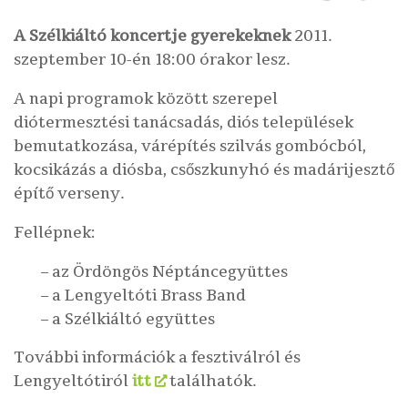
A Szélkiáltó koncertje
gyerekeknek
2011.
szeptember 10-én 18:00 órakor lesz.
A napi programok között szerepel
diótermesztési tanácsadás, diós települések
bemutatkozása, várépítés szilvás gombócból,
kocsikázás a diósba, csőszkunyhó és madárijesztő
építő verseny.
Fellépnek:
– az Ördöngös Néptáncegyüttes
– a Lengyeltóti Brass Band
– a Szélkiáltó együttes
További információk a fesztiválról és
Lengyeltótiról
itt
találhatók.