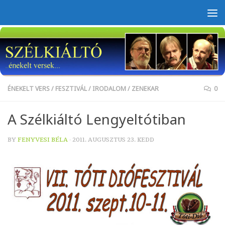
Skip to content
ÉNEKELT VERS
/
FESZTIVÁL
/
IRODALOM
/
ZENEKAR
0
A Szélkiáltó Lengyeltótiban
BY
FENYVESI BÉLA
·
2011. AUGUSZTUS 23. KEDD