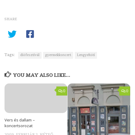
SHARE
Tags:
diófesztivál
gyermekkoncert
Lengyeltóti
YOU MAY ALSO LIKE...
0
0
Vers és dallam –
koncertsorozat
2009. FEBRUÁR 2. HÉTFŐ