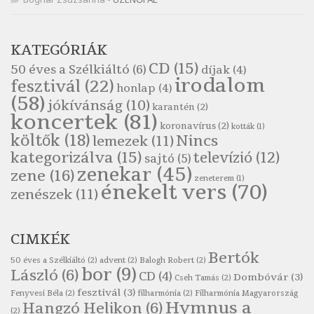
Népköltés: Reggeli köszöntő
Szélkiáltó
Pákolitz István: Altató
KATEGÓRIÁK
Szélkiáltó
CD
(15)
50 éves a Szélkiáltó
(6)
díjak
(4)
Pákolitz István: Bakarasz
irodalom
fesztivál
(22)
honlap
(4)
Szélkiáltó
(58)
jókívánság
(10)
karantén
(2)
Pákolitz István: Csiga-biga
koncertek
(81)
koronavírus
(2)
Szélkiáltó
kották
(1)
költők
(18)
Nincs
lemezek
(11)
Pákolitz István: Kiolvasó
kategorizálva
(15)
televízió
(12)
sajtó
(5)
Szélkiáltó
zenekar
(45)
zene
(16)
zeneterem
(1)
Páskándi Géza: Madárijesztő
énekelt vers
(70)
zenészek
(11)
Szélkiáltó
Ratkó József: Tánc
CIMKÉK
Szélkiáltó
Bertók
Robert Burns: Árpa Jankó
50 éves a Szélkiáltó
(2)
advent
(2)
Balogh Robert
(2)
bor
(9)
László
(6)
CD
(4)
Szélkiáltó
Dombóvár
(3)
Cseh Tamás
(2)
fesztivál
(3)
Fenyvesi Béla
(2)
filharmónia
(2)
Filharmónia Magyarország
Robert Burns: Most hoci a számlát
Hymnus a
Hangzó Helikon
(6)
(2)
Szélkiáltó