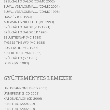
SZÉLKIÁLTÓ DALOK (CD/MC 2002)
BÚVAL, VIGALOMMAL… (CD/MC 2001)
Bertók László: El-elképzelem a falansztert
BÚVAL, VIGALOMMAL… (CD/MC 1998)
Szélkiáltó
HÚSZ ÉV (CD 1994)
Bertók László: Elmenni kevés, itt maradni
AUCASIN ÉS NICOLETE (MC 1993)
sok
SZÉLKIÁLTÓ DALOK (VHS 1991)
Szélkiáltó
SZÉLKIÁLTÓ DALOK (LP 1990)
Bertók László: Mintha már pénteken
SZÜLETÉSNAP (MC 1989)
vasárnap
THIS IS THE WAY (MC 1988)
BUKFENC (LP/MC 1987)
Szélkiáltó
KESERÉDES (LP/MC 1986)
Bertók László: Ó, az a hol volt vicinális
SZÉLKIÁLTÓ (SP 1985)
Szélkiáltó
DEMO (MC 1983)
Bertók László: Sárga őszi vers
Szélkiáltó
GYŰJTEMÉNYES LEMEZEK
Bertók László: Vásáros
Szélkiáltó
JANUS PANNONIUS (CD 2008)
ÜNNEPEINK (3 CD 2008)
Bertók László: Vizibolt
KATONADALOK (CD 2006)
Szélkiáltó
PERIFERIC (2006 CD)
Bornemissza Endre: Szitakötő
PERIFERIC (2002 CD)