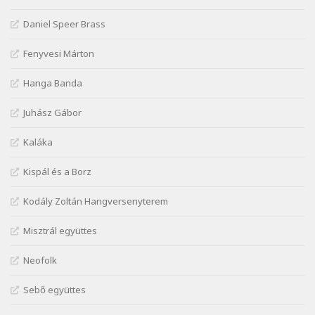
Szélkiáltó
Daniel Speer Brass
Kiss Dénes: Kerékpár
Szélkiáltó
Fenyvesi Márton
Lakner Tamás: Eljöttünk mi jó este
Szélkiáltó
Hanga Banda
Márai Sándor: A fehér erdő
Juhász Gábor
Szélkiáltó
Márai Sándor: A világ füst
Kaláka
Szélkiáltó
Kispál és a Borz
Márai Sándor: Ámen
Szélkiáltó
Kodály Zoltán Hangversenyterem
Márai Sándor: Azt hiszi szerelmes
Misztrál együttes
Szélkiáltó
Márai Sándor: Dalocska
Neofolk
Szélkiáltó
Márai Sándor: Együgyű vers gyorsvonatban
Sebő együttes
Szélkiáltó