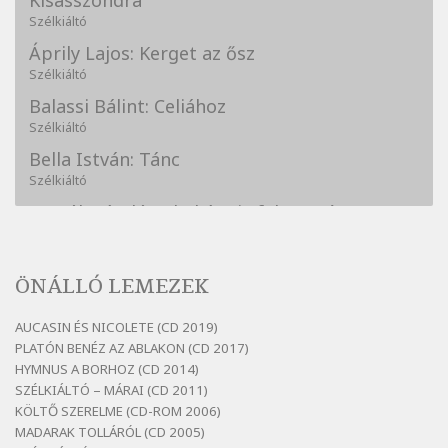
Kisasszondra
Szélkiáltó
Áprily Lajos: Kerget az ősz
Szélkiáltó
Balassi Bálint: Celiához
Szélkiáltó
Bella István: Tánc
Szélkiáltó
Bertók László: A kukára is fel vagy írva
Szélkiáltó
Bertók László: A lélegzetvételnyi csöndben
ÖNÁLLÓ LEMEZEK
Szélkiáltó
Bertók László: Az arcodra, ha nem vigyázol
AUCASIN ÉS NICOLETE (CD 2019)
Szélkiáltó
PLATÓN BENÉZ AZ ABLAKON (CD 2017)
Bertók László: Dinnye Döme
HYMNUS A BORHOZ (CD 2014)
SZÉLKIÁLTÓ – MÁRAI (CD 2011)
Szélkiáltó
KÖLTŐ SZERELME (CD-ROM 2006)
Bertók László: Diófa-levélen
MADARAK TOLLÁRÓL (CD 2005)
Szélkiáltó