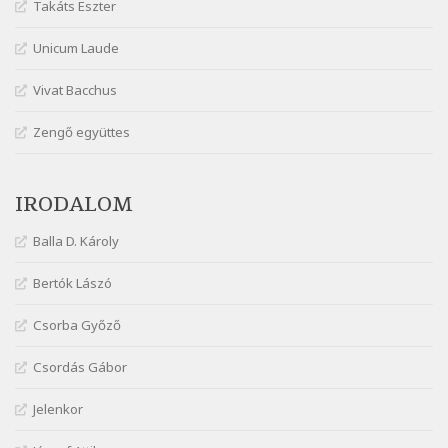
Takáts Eszter
Márai Sándor: Ez a kávéház
Szélkiáltó
Unicum Laude
Márai Sándor: Harminc
Vivat Bacchus
Szélkiáltó
Márai Sándor: Hol vagyok?
Zengő együttes
Szélkiáltó
Márai Sándor: Tavasz
IRODALOM
Szélkiáltó
Márai Sándor: Ujjgyakorlat 8
Balla D. Károly
Szélkiáltó
Márai Sándor: Zsoltár
Bertók Lászó
Szélkiáltó
Csorba Győző
Mária Sándor: Hallgatás
Szélkiáltó
Csordás Gábor
Nagy Bandó András: Azt álmodtam
Jelenkor
Szélkiáltó
Nagy Bandó András: Bagon át