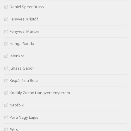
Szélkiáltó
Daniel Speer Brass
Janus Pannonius: Névváltoztatásáról
Szélkiáltó
Fenyvesi Kristóf
József Attila: Csók kérés tavasszal
Fenyvesi Márton
Szélkiáltó
József Attila: Hajad az ujjamé
Hanga Banda
Szélkiáltó
Jelenkor
József Attila: Jaj, majdnem
Szélkiáltó
Juhász Gábor
József Attila: Mikor az uccán
Szélkiáltó
Kispál és a Borz
József Attila: Minden s mindenki
Kodály Zoltán Hangversenyterem
Szélkiáltó
József Attila: Mióta elmentél
Neofolk
Szélkiáltó
Parti Nagy Lajos
József Attila: Ne bántsda gyönge nőt
Szélkiáltó
Pécs