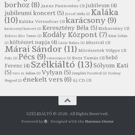
borhoz
(8)
jubileum
(4)
Janus Pannonius
(3)
Robert Burns: Most hoci a számlát
Kaláka
jubileumi koncert
(5)
József Attila
(2)
Szélkiáltó
(10)
karácsony
(9)
Kaláka Versudvar
(3)
Robert Burns: Nagyhasú flaskó…
Keresztény Béla
(5)
Kisharsány
(3)
karácsonyi koncert
(2)
Szélkiáltó
Kodály Központ
(7)
Kobzos Kiss Tamás
(2)
Kátai Zoltán
Robert Burns: Skót ital
költészet napja
(4)
Misztrál
(3)
(2)
Lázár Balázs
(2)
Márai Sándor
(11)
Szélkáltó
Művészetek Völgye
(3)
Pécs
(9)
Robert Burns: Skót ital
Sebő
Rozs Tamás
(3)
Paks
(2)
reneszánsz
(2)
Szélkiáltó
(13)
Szélkiáltó
Sólyom Kati
Ferenc
(4)
(5)
Vylyan
(5)
Simkó Péter: Károgós
vers és dallam
(2)
Zempléni Fesztivál
(2)
Zsolnay
énekelt vers
(6)
Szélkiáltó
új CD
(3)
Negyed
(2)
Szécsi Margit: Költő és halál
Szélkiáltó
Szepesi Attila: Csali dal
Szélkiáltó
SZÉLKIÁLTÓ © 2026. All Rights Reserved.
Szepesi Attila: Sanzon 1952
Powered by
- Designed with the
Hueman theme
Szélkiáltó