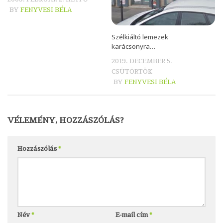
BY
FENYVESI BÉLA
Szélkiáltó lemezek
karácsonyra…
2019. DECEMBER 5.
CSÜTÖRTÖK
BY
FENYVESI BÉLA
VÉLEMÉNY, HOZZÁSZÓLÁS?
Hozzászólás
*
Név
*
E-mail cím
*