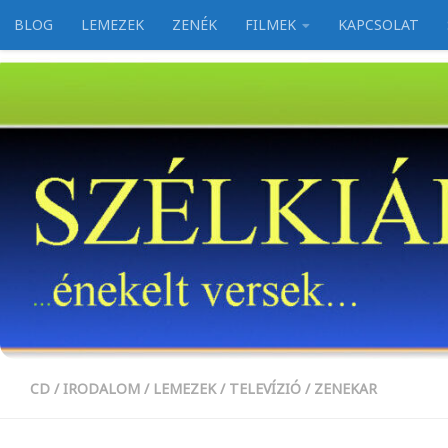
BLOG
LEMEZEK
ZENÉK
FILMEK
KAPCSOLAT
Skip to content
CD
/
IRODALOM
/
LEMEZEK
/
TELEVÍZIÓ
/
ZENEKAR