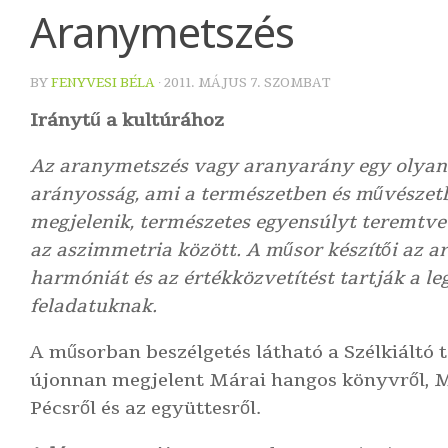
Aranymetszés
BY
FENYVESI BÉLA
·
2011. MÁJUS 7. SZOMBAT
Iránytű a kultúrához
Az aranymetszés vagy aranyarány egy olyan 
arányosság, ami a természetben és művészet
megjelenik, természetes egyensúlyt teremtve
az aszimmetria között. A műsor készítői az a
harmóniát és az értékközvetítést tartják a l
feladatuknak.
A műsorban beszélgetés látható a Szélkiáltó t
újonnan megjelent Márai hangos könyvről, M
Pécsről és az együttesről.