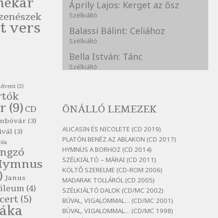
nekar
Áprily Lajos: Kerget az ősz
zenészek
Szélkiáltó
t vers
Balassi Bálint: Celiához
Szélkiáltó
Bella István: Tánc
Szélkiáltó
Bertók László: A kukára is fel
advent
(2)
vagy írva
rtók
Szélkiáltó
r
(9)
ÖNÁLLÓ LEMEZEK
CD
Bertók László: A
mbóvár
(3)
lélegzetvételnyi csöndben
AUCASIN ÉS NICOLETE (CD 2019)
ivál
(3)
Szélkiáltó
PLATÓN BENÉZ AZ ABLAKON (CD 2017)
nia
HYMNUS A BORHOZ (CD 2014)
ngzó
Bertók László: Az arcodra, ha
SZÉLKIÁLTÓ – MÁRAI (CD 2011)
nem vigyázol
Hymnus
KÖLTŐ SZERELME (CD-ROM 2006)
Szélkiáltó
)
Janus
MADARAK TOLLÁRÓL (CD 2005)
Bertók László: Dinnye Döme
ileum
(4)
SZÉLKIÁLTÓ DALOK (CD/MC 2002)
cert
(5)
Szélkiáltó
BÚVAL, VIGALOMMAL… (CD/MC 2001)
láka
BÚVAL, VIGALOMMAL… (CD/MC 1998)
Bertók László: Diófa-levélen