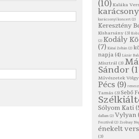
(10)
Kaláka Ver
karácsony
karácsonyi koncert
(2)
Keresztény B
Kisharsány
(3)
Kobz
Kodály K
(2)
(7)
kö
Kátai Zoltán
(2)
napja
(4)
Lázár Bal
Má
Misztrál
(3)
Sándor
(1
Művészetek Völgy
Pécs
(9)
renes
Sebő F
Tamás
(3)
Szélkiál
Sólyom Kati
(
Vylyan
dallam
(2)
Fesztivál
(2)
Zsolnay Ne
énekelt vers
(3)