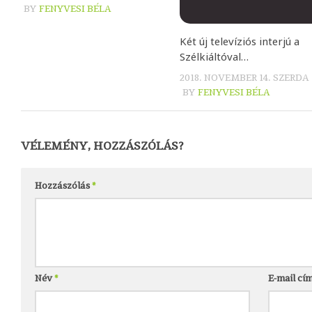
BY
FENYVESI BÉLA
Két új televíziós interjú a
Szélkiáltóval…
2018. NOVEMBER 14. SZERDA
BY
FENYVESI BÉLA
VÉLEMÉNY, HOZZÁSZÓLÁS?
Hozzászólás
*
Név
*
E-mail cí