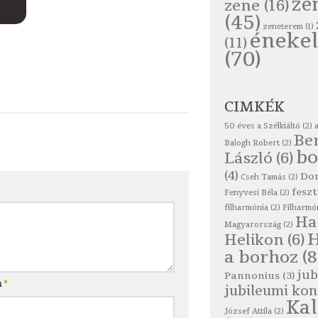
ze
zene
(16)
(45)
zeneterem
(1)
énekel
(11)
(70)
CIMKÉK
50 éves a Szélkiáltó
(2)
Be
Balogh Robert
(2)
bo
László
(6)
(4)
Do
Cseh Tamás
(2)
feszt
Fenyvesi Béla
(2)
filharmónia
(2)
Filharmó
Ha
Magyarország
(2)
Helikon
(6)
a borhoz
(8
jub
Pannonius
(3)
m
*
jubileumi kon
Ka
József Attila
(2)