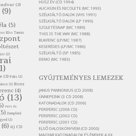
HÚSZ ÉV (CD 1994)
Szélkiáltó
sudvar
(3)
AUCASIN ÉS NICOLETE (MC 1993)
(9)
Bertók László: El-elképzelem a
SZÉLKIÁLTÓ DALOK (VHS 1991)
falansztert
SZÉLKIÁLTÓ DALOK (LP 1990)
éla
(5)
Szélkiáltó
SZÜLETÉSNAP (MC 1989)
os Kiss Tamás
THIS IS THE WAY (MC 1988)
Bertók László: Elmenni kevés,
özpont
itt maradni sok
BUKFENC (LP/MC 1987)
ltészet
KESERÉDES (LP/MC 1986)
Szélkiáltó
SZÉLKIÁLTÓ (SP 1985)
ázs
(2)
Bertók László: Mintha már
rai
DEMO (MC 1983)
pénteken vasárnap
1)
Szélkiáltó
e
(3)
GYŰJTEMÉNYES LEMEZEK
Paks
(2)
Bertók László: Ó, az a hol volt
vicinális
Rozs
zánsz
(2)
erenc
(4)
JANUS PANNONIUS (CD 2008)
Szélkiáltó
tó
(13)
ÜNNEPEINK (3 CD 2008)
Bertók László: Sárga őszi vers
KATONADALOK (CD 2006)
5)
vers és
Szélkiáltó
PERIFERIC (2006 CD)
(5)
Zempléni
PERIFERIC (2002 CD)
Bertók László: Vásáros
gyed
(2)
PERIFERIC (2001 CD)
Szélkiáltó
(6)
új CD
ELSŐ DALOSKÖNYVEM (CD 2000)
Bertók László: Vizibolt
MAGYAR KATONADALOK ÉS ÉNEKEK A XX.