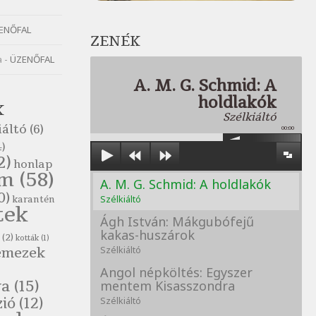
ENŐFAL
ZENÉK
a
-
ÜZENŐFAL
A. M. G. Schmid: A
holdlakók
K
Szélkiáltó
iáltó
(6)
00:00
)
2)
honlap
om
(58)
A. M. G. Schmid: A holdlakók
0)
Szélkiáltó
karantén
tek
Ágh István: Mákgubófejű
kakas-huszárok
(2)
kották
(1)
emezek
Szélkiáltó
Angol népköltés: Egyszer
va
(15)
mentem Kisasszondra
zió
(12)
Szélkiáltó