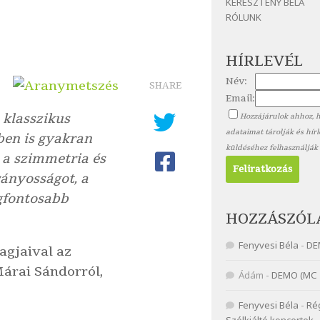
KERESZTÉNY BÉLA
RÓLUNK
HÍRLEVÉL
Név:
SHARE
Email:
klasszikus
Hozzájárulok ahhoz, 
adataimat tárolják és hír
ben is gyakran
küldéséhez felhasználják
 a szimmetria és
rányosságot, a
egfontosabb
HOZZÁSZÓL
Fenyvesi Béla
-
DE
agjaival az
árai Sándorról,
Ádám
-
DEMO (MC 
Fenyvesi Béla
-
Ré