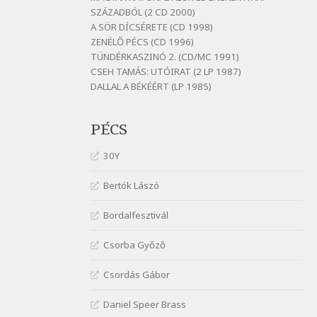
Szélkiáltó
SZÁZADBÓL (2 CD 2000)
A SÖR DÍCSÉRETE (CD 1998)
Bornemissza Endre: Szitakötő
ZENÉLŐ PÉCS (CD 1996)
Szélkiáltó
TÜNDÉRKASZINÓ 2. (CD/MC 1991)
Detlev von Liliencron:
CSEH TAMÁS: UTÓIRAT (2 LP 1987)
Bölcsődal
DALLAL A BÉKÉÉRT (LP 1985)
Szélkiáltó
Fenyvesi Béla: Lesz-e még
PÉCS
menedék?
Szélkiáltó
30Y
Fenyvesi Béla: Szélkiáltó kánon
Szélkiáltó
Bertók Lászó
Galambosi László: Gally-tánc
Bordalfesztivál
Szélkiáltó
Galambosi László: Kalapos
Csorba Győző
Szélkiáltó
Csordás Gábor
Győri László: Jönnek a törökök
Szélkiáltó
Daniel Speer Brass