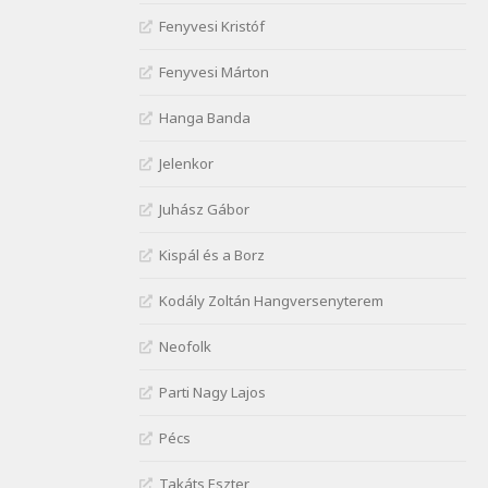
J. A. Rimbaud: Kenyérlesők
Fenyvesi Kristóf
Szélkiáltó
Janus Pannonius: Könyörgés az
Fenyvesi Márton
istenekhez a török ellen hadba
induló Mátyás királyért
Hanga Banda
Szélkiáltó
Janus Pannonius:
Jelenkor
Névváltoztatásáról
Szélkiáltó
Juhász Gábor
József Attila: Csók kérés
Kispál és a Borz
tavasszal
Szélkiáltó
Kodály Zoltán Hangversenyterem
József Attila: Hajad az ujjamé
Szélkiáltó
Neofolk
József Attila: Jaj, majdnem
Parti Nagy Lajos
Szélkiáltó
József Attila: Mikor az uccán
Pécs
Szélkiáltó
Takáts Eszter