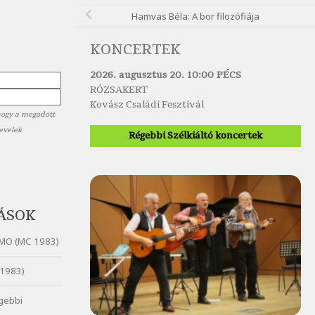
Hamvas Béla: A bor filozófiája
KONCERTEK
2026. augusztus 20. 10:00 PÉCS
RÓZSAKERT
Kovász Családi Fesztivál
hogy a megadott
levelek
Régebbi Szélkiáltó koncertek
ÁSOK
MO (MC 1983)
1983)
gebbi