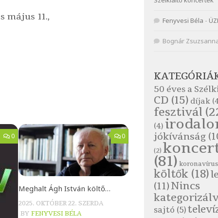
Szélkiáltó koncertek
s május 11.,
Fenyvesi Béla
-
ÜZ
Bognár Zsuzsann
KATEGÓRIÁ
50 éves a Szélk
CD
(15)
díjak
(4
fesztivál
(2
irodal
(4)
jókívánság
(1
0
0
koncer
(2)
(81)
koronavírus
költők
(18)
l
Nincs
(11)
Meghalt Ágh István költő…
kategorizál
2025. OKTÓBER 22. SZERDA
televí
sajtó
(5)
BY
FENYVESI BÉLA