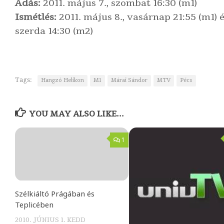
Adás:
2011. május 7., szombat 16:30 (m1)
Ismétlés:
2011. május 8., vasárnap 21:55 (m1) é
szerda 14:30 (m2)
Tags:
Hangzó Helikon
M1
Márai Sándor
MTV
Pécs
YOU MAY ALSO LIKE...
1
Szélkiáltó Prágában és
Teplicében
2010. JÚNIUS 1. KEDD