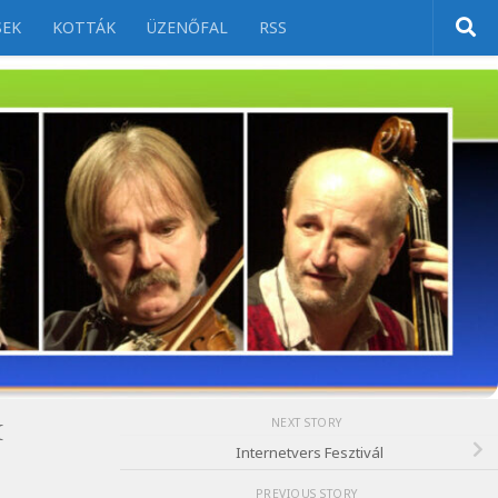
SEK
KOTTÁK
ÜZENŐFAL
RSS
NEXT STORY
K
Internetvers Fesztivál
PREVIOUS STORY