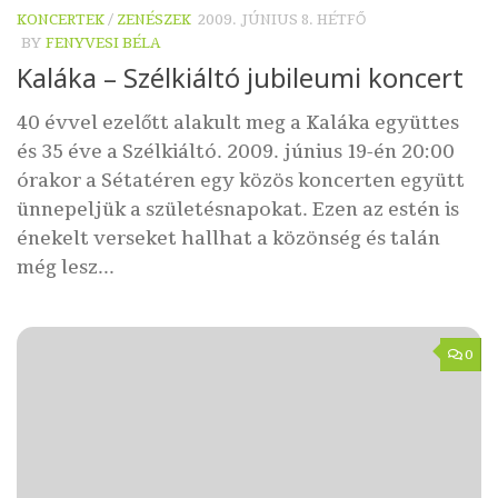
KONCERTEK
/
ZENÉSZEK
2009. JÚNIUS 8. HÉTFŐ
BY
FENYVESI BÉLA
Kaláka – Szélkiáltó jubileumi koncert
40 évvel ezelőtt alakult meg a Kaláka együttes
és 35 éve a Szélkiáltó. 2009. június 19-én 20:00
órakor a Sétatéren egy közös koncerten együtt
ünnepeljük a születésnapokat. Ezen az estén is
énekelt verseket hallhat a közönség és talán
még lesz...
0