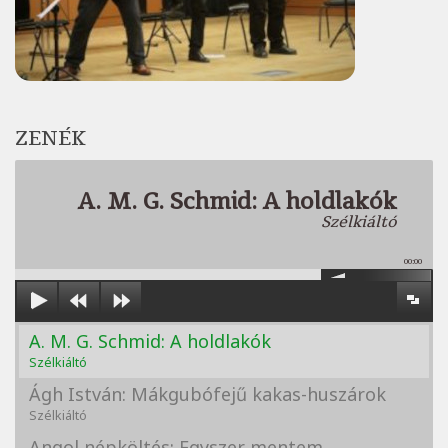
ZENÉK
A. M. G. Schmid: A holdlakók
Szélkiáltó
00:00
A. M. G. Schmid: A holdlakók
Szélkiáltó
Ágh István: Mákgubófejű kakas-huszárok
Szélkiáltó
Angol népköltés: Egyszer mentem