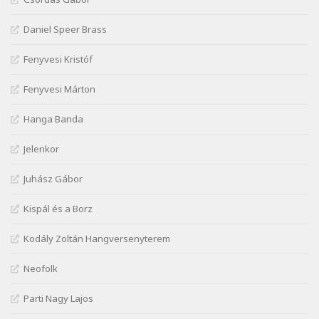
török ellen hadba induló Mátyás királyért
Szélkiáltó
Daniel Speer Brass
Janus Pannonius: Névváltoztatásáról
Szélkiáltó
Fenyvesi Kristóf
József Attila: Csók kérés tavasszal
Fenyvesi Márton
Szélkiáltó
József Attila: Hajad az ujjamé
Hanga Banda
Szélkiáltó
Jelenkor
József Attila: Jaj, majdnem
Szélkiáltó
Juhász Gábor
József Attila: Mikor az uccán
Szélkiáltó
Kispál és a Borz
József Attila: Minden s mindenki
Kodály Zoltán Hangversenyterem
Szélkiáltó
József Attila: Mióta elmentél
Neofolk
Szélkiáltó
Parti Nagy Lajos
József Attila: Ne bántsda gyönge nőt