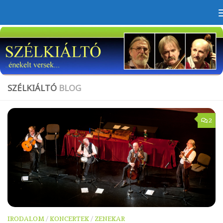
Skip to content
SZÉLKIÁLTÓ
BLOG
2
IRODALOM
/
KONCERTEK
/
ZENEKAR