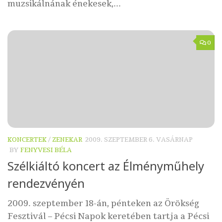
muzsikálnának énekesek,...
0
KONCERTEK
/
ZENEKAR
2009. SZEPTEMBER 6. VASÁRNAP
BY
FENYVESI BÉLA
Szélkiáltó koncert az Élményműhely
rendezvényén
2009. szeptember 18-án, pénteken az Örökség
Fesztivál – Pécsi Napok keretében tartja a Pécsi