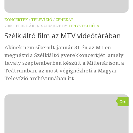
KONCERTEK
/
TELEVÍZIÓ
/
ZENEKAR
2009. FEBRUÁR 14. SZOMBAT
BY
FENYVESI BÉLA
Szélkiáltó film az MTV videótárában
Akinek nem sikerült január 31-én az M1-en
megnézni a Szélkiáltó gyerekkoncertjét, amely
tavaly szeptemberben készült a Millenárison, a
Teátrumban, az most végignézheti a Magyar
Televízió archívumában itt
0