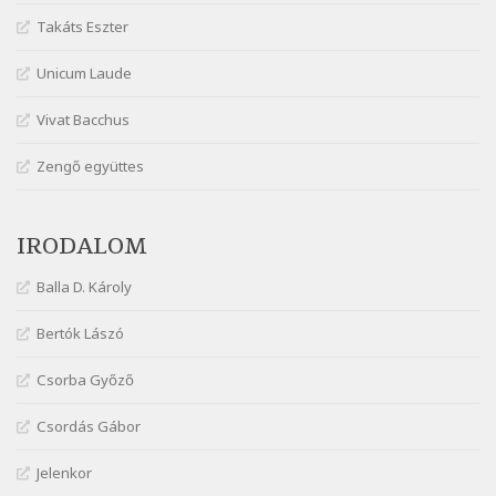
Szélkiáltó
Takáts Eszter
Márai Sándor: Ez a kávéház
Szélkiáltó
Unicum Laude
Márai Sándor: Harminc
Vivat Bacchus
Szélkiáltó
Márai Sándor: Hol vagyok?
Zengő együttes
Szélkiáltó
Márai Sándor: Tavasz
IRODALOM
Szélkiáltó
Márai Sándor: Ujjgyakorlat 8
Balla D. Károly
Szélkiáltó
Márai Sándor: Zsoltár
Bertók Lászó
Szélkiáltó
Csorba Győző
Mária Sándor: Hallgatás
Szélkiáltó
Csordás Gábor
Nagy Bandó András: Azt álmodtam
Jelenkor
Szélkiáltó