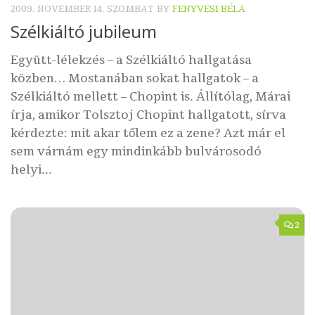
2009. NOVEMBER 14. SZOMBAT
BY
FENYVESI BÉLA
Szélkiáltó jubileum
Együtt-lélekzés – a Szélkiáltó hallgatása
közben… Mostanában sokat hallgatok – a
Szélkiáltó mellett – Chopint is. Állítólag, Márai
írja, amikor Tolsztoj Chopint hallgatott, sírva
kérdezte: mit akar tőlem ez a zene? Azt már el
sem várnám egy mindinkább bulvárosodó
helyi...
2