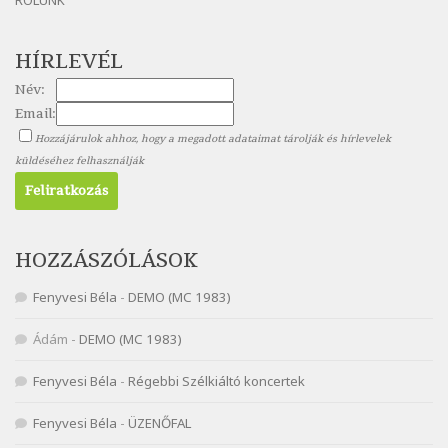
Szélkiáltó
Nagy Bandó András: Nyolc pók
HÍRLEVÉL
Szélkiáltó
Név:
Nagy Bandó András: Pöttyös katica
Email:
Szélkiáltó
Hozzájárulok ahhoz, hogy a megadott adataimat tárolják és hírlevelek
Nagy Bandó András: Scarabeus
küldéséhez felhasználják
Szélkiáltó
Nagy Bandó András: Ülj le csak egyszer
Szélkiáltó
Nagy Bandó András: Vakondok
HOZZÁSZÓLÁSOK
Szélkiáltó
Fenyvesi Béla
-
DEMO (MC 1983)
Nagy Bandó András: Vizilóblues
Szélkiáltó
Ádám
-
DEMO (MC 1983)
Nemes Nagy Ágnes: Mit beszél a tengelice?
Fenyvesi Béla
-
Régebbi Szélkiáltó koncertek
Szélkiáltó
Népköltés: Most érkeztünk
Fenyvesi Béla
-
ÜZENŐFAL
Szélkiáltó