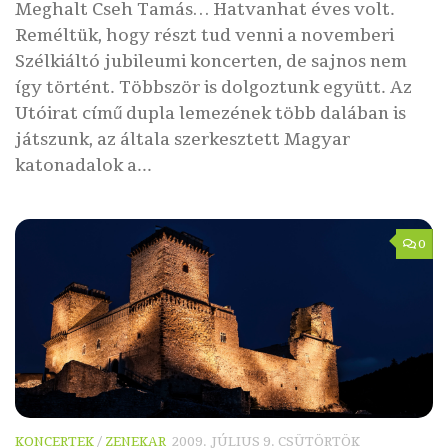
Meghalt Cseh Tamás… Hatvanhat éves volt.
Reméltük, hogy részt tud venni a novemberi
Szélkiáltó jubileumi koncerten, de sajnos nem
így történt. Többször is dolgoztunk együtt. Az
Utóirat című dupla lemezének több dalában is
játszunk, az általa szerkesztett Magyar
katonadalok a...
0
KONCERTEK
/
ZENEKAR
2009. JÚLIUS 9. CSÜTÖRTÖK