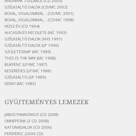
MADARAK TOLLÁRÓL (CD 2005)
Szélkiáltó
SZÉLKIÁLTÓ DALOK (CD/MC 2002)
BÚVAL, VIGALOMMAL… (CD/MC 2001)
Bertók László: El-elképzelem a falansztert
BÚVAL, VIGALOMMAL… (CD/MC 1998)
Szélkiáltó
HÚSZ ÉV (CD 1994)
Bertók László: Elmenni kevés, itt maradni
AUCASIN ÉS NICOLETE (MC 1993)
sok
SZÉLKIÁLTÓ DALOK (VHS 1991)
Szélkiáltó
SZÉLKIÁLTÓ DALOK (LP 1990)
Bertók László: Mintha már pénteken
SZÜLETÉSNAP (MC 1989)
vasárnap
THIS IS THE WAY (MC 1988)
BUKFENC (LP/MC 1987)
Szélkiáltó
KESERÉDES (LP/MC 1986)
Bertók László: Ó, az a hol volt vicinális
SZÉLKIÁLTÓ (SP 1985)
Szélkiáltó
DEMO (MC 1983)
Bertók László: Sárga őszi vers
Szélkiáltó
GYŰJTEMÉNYES LEMEZEK
Bertók László: Vásáros
Szélkiáltó
JANUS PANNONIUS (CD 2008)
ÜNNEPEINK (3 CD 2008)
Bertók László: Vizibolt
KATONADALOK (CD 2006)
Szélkiáltó
PERIFERIC (2006 CD)