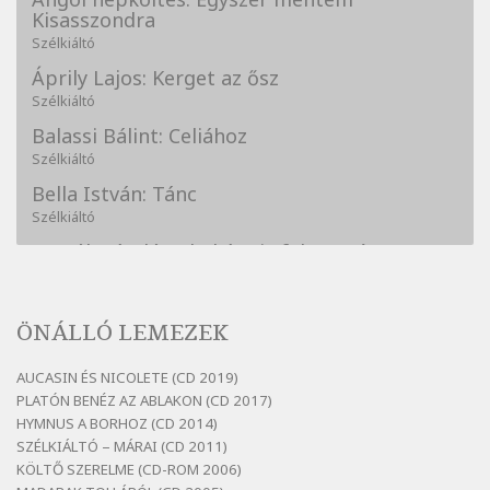
Kisasszondra
Szélkiáltó
Áprily Lajos: Kerget az ősz
Szélkiáltó
Balassi Bálint: Celiához
Szélkiáltó
Bella István: Tánc
Szélkiáltó
Bertók László: A kukára is fel vagy írva
Szélkiáltó
Bertók László: A lélegzetvételnyi csöndben
ÖNÁLLÓ LEMEZEK
Szélkiáltó
Bertók László: Az arcodra, ha nem vigyázol
AUCASIN ÉS NICOLETE (CD 2019)
Szélkiáltó
PLATÓN BENÉZ AZ ABLAKON (CD 2017)
Bertók László: Dinnye Döme
HYMNUS A BORHOZ (CD 2014)
SZÉLKIÁLTÓ – MÁRAI (CD 2011)
Szélkiáltó
KÖLTŐ SZERELME (CD-ROM 2006)
Bertók László: Diófa-levélen