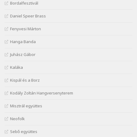
Kiss Benedek: Vonatozó
Bordalfesztivál
Szélkiáltó
Daniel Speer Brass
Kiss Dénes: Kerékpár
Szélkiáltó
Fenyvesi Márton
Lakner Tamás: Eljöttünk mi jó este
Szélkiáltó
Hanga Banda
Márai Sándor: A fehér erdő
Juhász Gábor
Szélkiáltó
Márai Sándor: A világ füst
Kaláka
Szélkiáltó
Kispál és a Borz
Márai Sándor: Ámen
Szélkiáltó
Kodály Zoltán Hangversenyterem
Márai Sándor: Azt hiszi szerelmes
Misztrál együttes
Szélkiáltó
Márai Sándor: Dalocska
Neofolk
Szélkiáltó
Márai Sándor: Együgyű vers gyorsvonatban
Sebő együttes