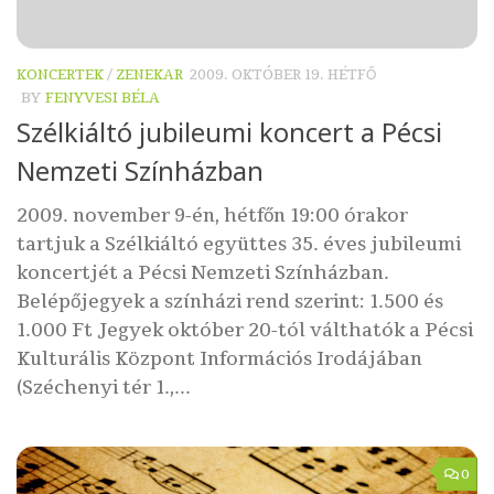
KONCERTEK
/
ZENEKAR
2009. OKTÓBER 19. HÉTFŐ
BY
FENYVESI BÉLA
Szélkiáltó jubileumi koncert a Pécsi
Nemzeti Színházban
2009. november 9-én, hétfőn 19:00 órakor
tartjuk a Szélkiáltó együttes 35. éves jubileumi
koncertjét a Pécsi Nemzeti Színházban.
Belépőjegyek a színházi rend szerint: 1.500 és
1.000 Ft Jegyek október 20-tól válthatók a Pécsi
Kulturális Központ Információs Irodájában
(Széchenyi tér 1.,...
0