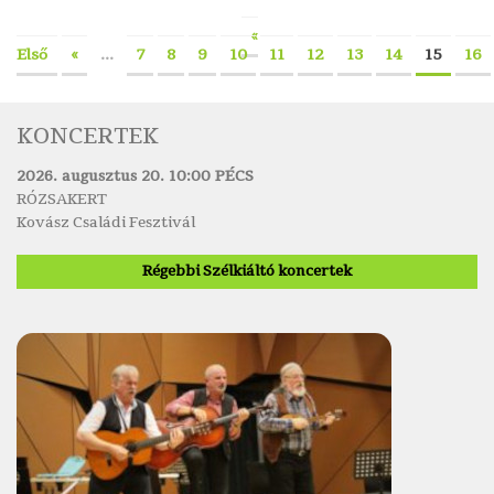
«
Első
«
...
7
8
9
10
11
12
13
14
15
16
KONCERTEK
2026. augusztus 20. 10:00 PÉCS
RÓZSAKERT
Kovász Családi Fesztivál
Régebbi Szélkiáltó koncertek