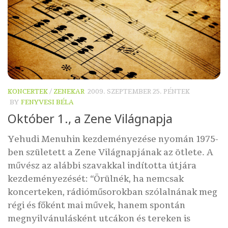
KONCERTEK
/
ZENEKAR
2009. SZEPTEMBER 25. PÉNTEK
BY
FENYVESI BÉLA
Október 1., a Zene Világnapja
Yehudi Menuhin kezdeményezése nyomán 1975-
ben született a Zene Világnapjának az ötlete. A
művész az alábbi szavakkal indította útjára
kezdeményezését: “Örülnék, ha nemcsak
koncerteken, rádióműsorokban szólalnának meg
régi és főként mai művek, hanem spontán
megnyilvánulásként utcákon és tereken is