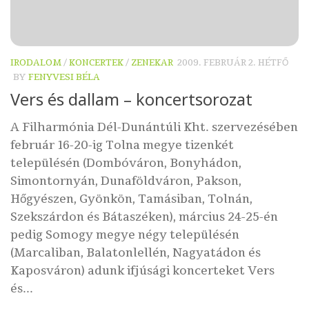
IRODALOM
/
KONCERTEK
/
ZENEKAR
2009. FEBRUÁR 2. HÉTFŐ
BY
FENYVESI BÉLA
Vers és dallam – koncertsorozat
A Filharmónia Dél-Dunántúli Kht. szervezésében
február 16-20-ig Tolna megye tizenkét
településén (Dombóváron, Bonyhádon,
Simontornyán, Dunaföldváron, Pakson,
Hőgyészen, Gyönkön, Tamásiban, Tolnán,
Szekszárdon és Bátaszéken), március 24-25-én
pedig Somogy megye négy településén
(Marcaliban, Balatonlellén, Nagyatádon és
Kaposváron) adunk ifjúsági koncerteket Vers
és...