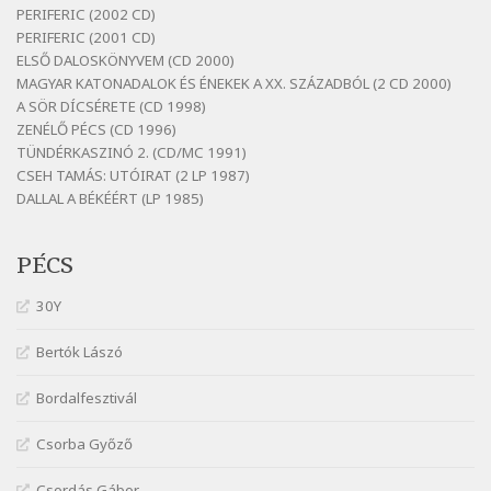
Bornemissza Endre: Szitakötő
PERIFERIC (2002 CD)
Szélkiáltó
PERIFERIC (2001 CD)
ELSŐ DALOSKÖNYVEM (CD 2000)
Detlev von Liliencron: Bölcsődal
MAGYAR KATONADALOK ÉS ÉNEKEK A XX. SZÁZADBÓL (2 CD 2000)
Szélkiáltó
A SÖR DÍCSÉRETE (CD 1998)
Fenyvesi Béla: Lesz-e még menedék?
ZENÉLŐ PÉCS (CD 1996)
Szélkiáltó
TÜNDÉRKASZINÓ 2. (CD/MC 1991)
CSEH TAMÁS: UTÓIRAT (2 LP 1987)
Fenyvesi Béla: Szélkiáltó kánon
DALLAL A BÉKÉÉRT (LP 1985)
Szélkiáltó
Galambosi László: Gally-tánc
PÉCS
Szélkiáltó
Galambosi László: Kalapos
30Y
Szélkiáltó
Bertók Lászó
Győri László: Jönnek a törökök
Szélkiáltó
Bordalfesztivál
J. A. Rimbaud: Kenyérlesők
Szélkiáltó
Csorba Győző
Janus Pannonius: Könyörgés az istenekhez a
Csordás Gábor