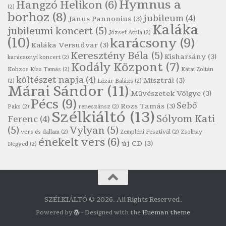
Hymnus a
Hangzó Helikon
(6)
(2)
Szélkiáltó
borhoz
(8)
jubileum
(4)
Janus Pannonius
(3)
Robert Burns: Most hoci a számlát
Kaláka
jubileumi koncert
(5)
József Attila
(2)
Szélkiáltó
(10)
karácsony
(9)
Kaláka Versudvar
(3)
Robert Burns: Nagyhasú flaskó…
Keresztény Béla
(5)
Kisharsány
(3)
karácsonyi koncert
(2)
Szélkiáltó
Kodály Központ
(7)
Kobzos Kiss Tamás
(2)
Kátai Zoltán
Robert Burns: Skót ital
költészet napja
(4)
Misztrál
(3)
(2)
Lázár Balázs
(2)
Márai Sándor
(11)
Szélkáltó
Művészetek Völgye
(3)
Pécs
(9)
Robert Burns: Skót ital
Sebő
Rozs Tamás
(3)
Paks
(2)
reneszánsz
(2)
Szélkiáltó
(13)
Szélkiáltó
Sólyom Kati
Ferenc
(4)
(5)
Vylyan
(5)
Simkó Péter: Károgós
vers és dallam
(2)
Zempléni Fesztivál
(2)
Zsolnay
énekelt vers
(6)
Szélkiáltó
új CD
(3)
Negyed
(2)
Szécsi Margit: Költő és halál
Szélkiáltó
Szepesi Attila: Csali dal
Szélkiáltó
SZÉLKIÁLTÓ © 2026. All Rights Reserved.
Szepesi Attila: Sanzon 1952
Powered by
- Designed with the
Hueman theme
Szélkiáltó