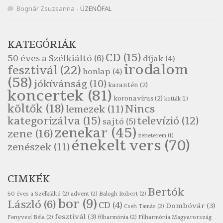
Népköltés: Reggeli köszöntő
Bognár Zsuzsanna
-
ÜZENŐFAL
Szélkiáltó
Pákolitz István: Altató
KATEGÓRIÁK
Szélkiáltó
CD
(15)
50 éves a Szélkiáltó
(6)
díjak
(4)
Pákolitz István: Bakarasz
irodalom
fesztivál
(22)
honlap
(4)
Szélkiáltó
(58)
jókívánság
(10)
karantén
(2)
Pákolitz István: Csiga-biga
koncertek
(81)
koronavírus
(2)
Szélkiáltó
kották
(1)
költők
(18)
Nincs
lemezek
(11)
Pákolitz István: Kiolvasó
kategorizálva
(15)
televízió
(12)
sajtó
(5)
Szélkiáltó
zenekar
(45)
zene
(16)
zeneterem
(1)
Páskándi Géza: Madárijesztő
énekelt vers
(70)
zenészek
(11)
Szélkiáltó
Ratkó József: Tánc
CIMKÉK
Szélkiáltó
Bertók
Robert Burns: Árpa Jankó
50 éves a Szélkiáltó
(2)
advent
(2)
Balogh Robert
(2)
bor
(9)
László
(6)
CD
(4)
Szélkiáltó
Dombóvár
(3)
Cseh Tamás
(2)
fesztivál
(3)
Fenyvesi Béla
(2)
filharmónia
(2)
Filharmónia Magyarország
Robert Burns: Most hoci a számlát