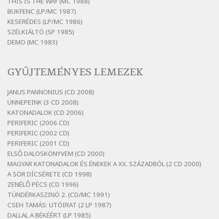
vasárnap
THIS IS THE WAY (MC 1988)
BUKFENC (LP/MC 1987)
Szélkiáltó
KESERÉDES (LP/MC 1986)
Bertók László: Ó, az a hol volt vicinális
SZÉLKIÁLTÓ (SP 1985)
Szélkiáltó
DEMO (MC 1983)
Bertók László: Sárga őszi vers
Szélkiáltó
GYŰJTEMÉNYES LEMEZEK
Bertók László: Vásáros
Szélkiáltó
JANUS PANNONIUS (CD 2008)
ÜNNEPEINK (3 CD 2008)
Bertók László: Vizibolt
KATONADALOK (CD 2006)
Szélkiáltó
PERIFERIC (2006 CD)
Bornemissza Endre: Szitakötő
PERIFERIC (2002 CD)
Szélkiáltó
PERIFERIC (2001 CD)
ELSŐ DALOSKÖNYVEM (CD 2000)
Detlev von Liliencron: Bölcsődal
MAGYAR KATONADALOK ÉS ÉNEKEK A XX. SZÁZADBÓL (2 CD 2000)
Szélkiáltó
A SÖR DÍCSÉRETE (CD 1998)
Fenyvesi Béla: Lesz-e még menedék?
ZENÉLŐ PÉCS (CD 1996)
Szélkiáltó
TÜNDÉRKASZINÓ 2. (CD/MC 1991)
CSEH TAMÁS: UTÓIRAT (2 LP 1987)
Fenyvesi Béla: Szélkiáltó kánon
DALLAL A BÉKÉÉRT (LP 1985)
Szélkiáltó