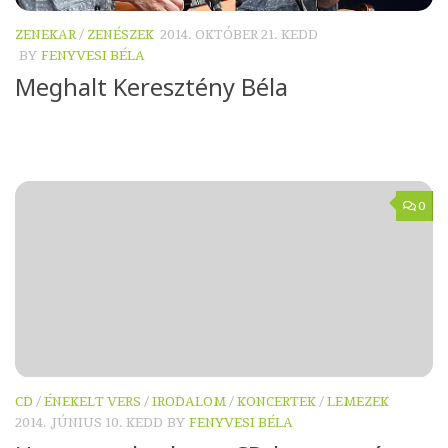
ZENEKAR
/
ZENÉSZEK
2014. OKTÓBER 21. KEDD
BY
FENYVESI BÉLA
Meghalt Keresztény Béla
0
CD
/
ÉNEKELT VERS
/
IRODALOM
/
KONCERTEK
/
LEMEZEK
2014. JÚNIUS 10. KEDD
BY
FENYVESI BÉLA