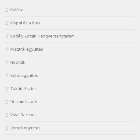
Márai Sándor: A világ füst
Kaláka
Szélkiáltó
Kispál és a Borz
Márai Sándor: Ámen
Szélkiáltó
Kodály Zoltán Hangversenyterem
Márai Sándor: Azt hiszi szerelmes
Misztrál együttes
Szélkiáltó
Márai Sándor: Dalocska
Neofolk
Szélkiáltó
Márai Sándor: Együgyű vers gyorsvonatban
Sebő együttes
Szélkiáltó
Takáts Eszter
Márai Sándor: Ez a kávéház
Szélkiáltó
Unicum Laude
Márai Sándor: Harminc
Vivat Bacchus
Szélkiáltó
Márai Sándor: Hol vagyok?
Zengő együttes
Szélkiáltó