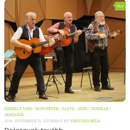
0
ÉNEKELT VERS
/
KONCERTEK
/
SAJTÓ
/
ZENE
/
ZENEKAR
/
ZENÉSZEK
2014. NOVEMBER 15. SZOMBAT
BY
FENYVESI BÉLA