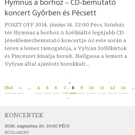
Hymnus a borhoz – CD-bemutató
koncert Győrben és Pécsett
POSZT OFF 2014. június 14. 22:00 Pécs, Színház
tér Hymnus a borhoz A Szélkiáltó legújabb CD-
jéneklemezbemutató koncertje Az este során a
téren a lemez támogatója, a Vylyan Szőlőbirtok
és Pincészet kínálja borait. Hallgassa a lemezt a
Vylyan által ajánlott borokkal!...
«
Első
«
...
4
5
6
7
8
9
10
11
12
13
...
»
KONCERTEK
2026. augusztus 20. 10:00 PÉCS
RÓZSAKERT