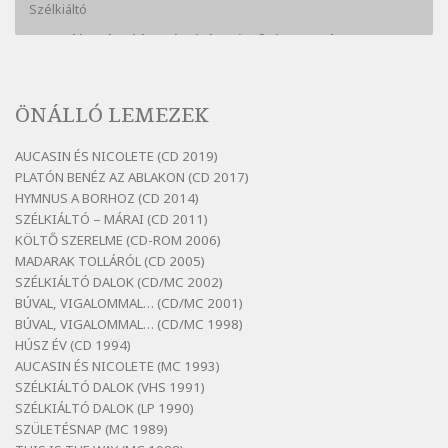
Szélkiáltó
Bertók László: A kukára is fel vagy írva
Szélkiáltó
Bertók László: A lélegzetvételnyi csöndben
ÖNÁLLÓ LEMEZEK
Szélkiáltó
Bertók László: Az arcodra, ha nem vigyázol
AUCASIN ÉS NICOLETE (CD 2019)
Szélkiáltó
PLATÓN BENÉZ AZ ABLAKON (CD 2017)
Bertók László: Dinnye Döme
HYMNUS A BORHOZ (CD 2014)
SZÉLKIÁLTÓ – MÁRAI (CD 2011)
Szélkiáltó
KÖLTŐ SZERELME (CD-ROM 2006)
Bertók László: Diófa-levélen
MADARAK TOLLÁRÓL (CD 2005)
Szélkiáltó
SZÉLKIÁLTÓ DALOK (CD/MC 2002)
BÚVAL, VIGALOMMAL… (CD/MC 2001)
Bertók László: El-elképzelem a falansztert
BÚVAL, VIGALOMMAL… (CD/MC 1998)
Szélkiáltó
HÚSZ ÉV (CD 1994)
Bertók László: Elmenni kevés, itt maradni
AUCASIN ÉS NICOLETE (MC 1993)
sok
SZÉLKIÁLTÓ DALOK (VHS 1991)
Szélkiáltó
SZÉLKIÁLTÓ DALOK (LP 1990)
Bertók László: Mintha már pénteken
SZÜLETÉSNAP (MC 1989)