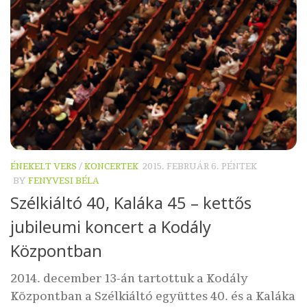
ÉNEKELT VERS
/
KONCERTEK
2015. FEBRUÁR 6. PÉNTEK
BY
FENYVESI BÉLA
Szélkiáltó 40, Kaláka 45 – kettős
jubileumi koncert a Kodály
Központban
2014. december 13-án tartottuk a Kodály
Központban a Szélkiáltó együttes 40. és a Kaláka