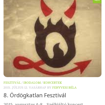
FESZTIVÁL
/
IRODALOM
/
KONCERTEK
2015. JÚLIUS 12. VASÁRNAP
BY
FENYVESI BÉLA
8. Ördögkatlan Fesztivál
2015. augusztus 4–8. Szélkiáltó koncert