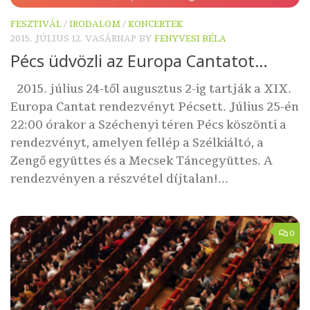
FESZTIVÁL
/
IRODALOM
/
KONCERTEK
2015. JÚLIUS 12. VASÁRNAP
BY
FENYVESI BÉLA
Pécs üdvözli az Europa Cantatot…
2015. július 24-től augusztus 2-ig tartják a XIX.
Europa Cantat rendezvényt Pécsett. Július 25-én
22:00 órakor a Széchenyi téren Pécs köszönti a
rendezvényt, amelyen fellép a Szélkiáltó, a
Zengő együttes és a Mecsek Táncegyüttes. A
rendezvényen a részvétel díjtalan!...
0