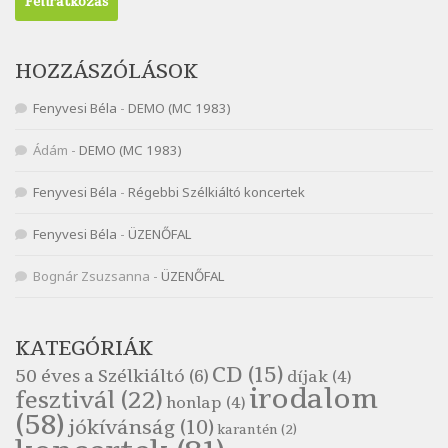
Nagy Bandó András: Ülj le csak egyszer
Szélkiáltó
Nagy Bandó András: Vakondok
HOZZÁSZÓLÁSOK
Szélkiáltó
Fenyvesi Béla
-
DEMO (MC 1983)
Nagy Bandó András: Vizilóblues
Szélkiáltó
Ádám
-
DEMO (MC 1983)
Nemes Nagy Ágnes: Mit beszél a tengelice?
Fenyvesi Béla
-
Régebbi Szélkiáltó koncertek
Szélkiáltó
Népköltés: Most érkeztünk
Fenyvesi Béla
-
ÜZENŐFAL
Szélkiáltó
Népköltés: Reggeli köszöntő
Bognár Zsuzsanna
-
ÜZENŐFAL
Szélkiáltó
Pákolitz István: Altató
KATEGÓRIÁK
Szélkiáltó
CD
(15)
50 éves a Szélkiáltó
(6)
díjak
(4)
Pákolitz István: Bakarasz
irodalom
fesztivál
(22)
honlap
(4)
Szélkiáltó
(58)
jókívánság
(10)
karantén
(2)
Pákolitz István: Csiga-biga