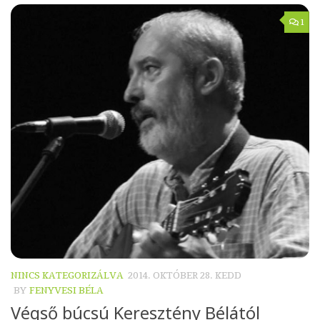
1
NINCS KATEGORIZÁLVA
2014. OKTÓBER 28. KEDD
BY
FENYVESI BÉLA
Végső búcsú Keresztény Bélától