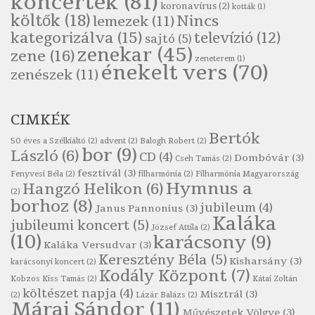
koncertek
(81)
koronavírus
(2)
Szélkiáltó
kották
(1)
költők
(18)
Nincs
lemezek
(11)
Pákolitz István: Kiolvasó
kategorizálva
(15)
televízió
(12)
sajtó
(5)
Szélkiáltó
zenekar
(45)
zene
(16)
zeneterem
(1)
Páskándi Géza: Madárijesztő
énekelt vers
(70)
zenészek
(11)
Szélkiáltó
Ratkó József: Tánc
CIMKÉK
Szélkiáltó
Bertók
Robert Burns: Árpa Jankó
50 éves a Szélkiáltó
(2)
advent
(2)
Balogh Robert
(2)
bor
(9)
László
(6)
CD
(4)
Szélkiáltó
Dombóvár
(3)
Cseh Tamás
(2)
fesztivál
(3)
Fenyvesi Béla
(2)
filharmónia
(2)
Filharmónia Magyarország
Robert Burns: Most hoci a számlát
Hymnus a
Hangzó Helikon
(6)
(2)
Szélkiáltó
borhoz
(8)
jubileum
(4)
Janus Pannonius
(3)
Robert Burns: Most hoci a számlát
Kaláka
jubileumi koncert
(5)
József Attila
(2)
Szélkiáltó
(10)
karácsony
(9)
Kaláka Versudvar
(3)
Robert Burns: Nagyhasú flaskó…
Keresztény Béla
(5)
Kisharsány
(3)
karácsonyi koncert
(2)
Szélkiáltó
Kodály Központ
(7)
Kobzos Kiss Tamás
(2)
Kátai Zoltán
Robert Burns: Skót ital
költészet napja
(4)
Misztrál
(3)
(2)
Lázár Balázs
(2)
Márai Sándor
(11)
Szélkáltó
Művészetek Völgye
(3)