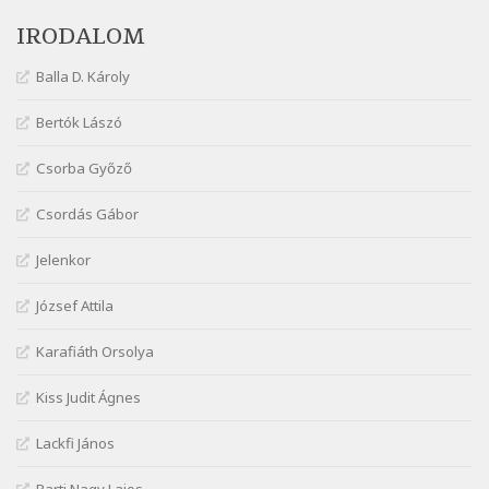
Márai Sándor: Tavasz
IRODALOM
Szélkiáltó
Márai Sándor: Ujjgyakorlat 8
Balla D. Károly
Szélkiáltó
Márai Sándor: Zsoltár
Bertók Lászó
Szélkiáltó
Csorba Győző
Mária Sándor: Hallgatás
Szélkiáltó
Csordás Gábor
Nagy Bandó András: Azt álmodtam
Jelenkor
Szélkiáltó
Nagy Bandó András: Bagon át
József Attila
Szélkiáltó
Nagy Bandó András: Botos tánc
Karafiáth Orsolya
Szélkiáltó
Kiss Judit Ágnes
Nagy Bandó András: Egérút
Szélkiáltó
Lackfi János
Nagy Bandó András: Harkály doktor