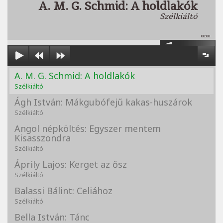
A. M. G. Schmid: A holdlakók
Szélkiáltó
00:00
A. M. G. Schmid: A holdlakók
Szélkiáltó
Ágh István: Mákgubófejű kakas-huszárok
Szélkiáltó
Angol népköltés: Egyszer mentem
Kisasszondra
Szélkiáltó
Áprily Lajos: Kerget az ősz
Szélkiáltó
Balassi Bálint: Celiához
Szélkiáltó
Bella István: Tánc