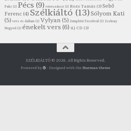
Pécs
(9)
Robert Burns: Skót ital
Sebő
Rozs Tamás
(3)
Paks
(2)
reneszánsz
(2)
Szélkiáltó
(13)
Szélkiáltó
Sólyom Kati
Ferenc
(4)
(5)
Vylyan
(5)
Simkó Péter: Károgós
vers és dallam
(2)
Zempléni Fesztivál
(2)
Zsolnay
énekelt vers
(6)
Szélkiáltó
új CD
(3)
Negyed
(2)
Szécsi Margit: Költő és halál
Szélkiáltó
Szepesi Attila: Csali dal
Szélkiáltó
SZÉLKIÁLTÓ © 2026. All Rights Reserved.
Szepesi Attila: Sanzon 1952
Powered by
- Designed with the
Hueman theme
Szélkiáltó
Szergej Jeszenyin: Folyó parton tűz lobog
Szélkiáltó
Tamkó Sirató Károly: Szélkiáltó
Szélkiáltó
Tarbay Ede: Macskazene
Szélkiáltó
Weöres Sándor: A medve töprengése