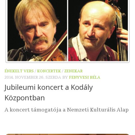
ÉNEKELT VERS
/
KONCERTEK
/
ZENEKAR
2014. NOVEMBER 26. SZERDA
BY
FENYVESI BÉLA
Jubileumi koncert a Kodály
Központban
A koncert támogatója a Nemzeti Kulturális Alap