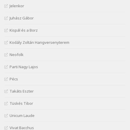
Jelenkor
József Attila: Jaj, majdnem
Szélkiáltó
Juhász Gábor
József Attila: Mikor az uccán
Szélkiáltó
Kispál és a Borz
József Attila: Minden s mindenki
Kodály Zoltán Hangversenyterem
Szélkiáltó
József Attila: Mióta elmentél
Neofolk
Szélkiáltó
Parti Nagy Lajos
József Attila: Ne bántsda gyönge nőt
Szélkiáltó
Pécs
József Attila: Óda – Mellékdal
Szélkiáltó
Takáts Eszter
József Attila: Ringató
Tüskés Tibor
Szélkiáltó
József Attila: Szerelmesvers
Unicum Laude
Szélkiáltó
Vivat Bacchus