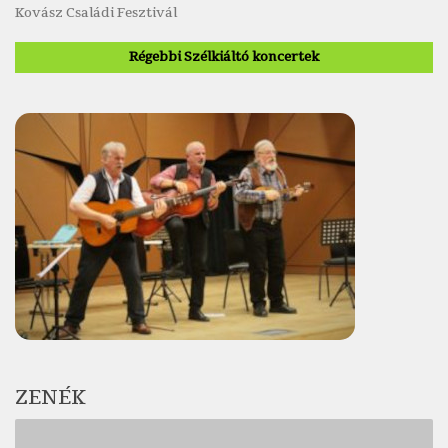
Kovász Családi Fesztivál
Régebbi Szélkiáltó koncertek
ZENÉK