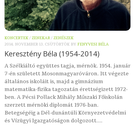
KONCERTEK
/
ZENEKAR
/
ZENÉSZEK
2014. NOVEMBER 13. CSÜTÖRTÖK
BY
FENYVESI BÉLA
Keresztény Béla (1954-2014)
A Szélkiáltó együttes tagja, mérnök. 1954. január
7-én született Mosonmagyaróváron. Itt vé­gez­te
ál­ta­lá­nos iskoláit is, majd a gimnázium
matematika-fizika tagozatán é­rettségizett 1972-
ben. A Pécsi Pollack Mihály Műszaki Főiskolán
szerzett mérnöki dip­lo­mát 1976-ban.
Betegségéig a Dél-dunántúli Környezetvédelmi
és Vízügyi Igazgatóságon dolgozott....