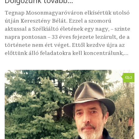
Dolgozunk tovább…
Tegnap Mosonmagyaróváron elkísértük utolsó
útján Keresztény Bélát. Ezzel a szomorú
aktussal a Szélkiáltó életének egy nagy, – szinte
napra pontosan – 33 éves fejezete lezárult, de a
története nem ért véget. Ettől kezdve újra az
előttünk álló feladatokra kell koncentrálunk,...
2