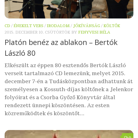
CD
/
ÉNEKELT VERS
/
IRODALOM
/
JÓKÍVÁNSÁG
/
KÖLTŐK
2015. DECEMBER 10. CSÜTÖRTÖK
BY
FENYVESI BÉLA
Platón benéz az ablakon – Bertók
László 80
Elkészült az éppen 80 esztendős Bertók László
verseit tartalmazó CD lemezünk, melyet 2015.
december 7-én a Tudásközpontban adhattunk át
személyesen a Kossuth-díjas költőnek a Jelenkor
folyóirat és a Csorba Győző Könyvtár által
rendezett ünnepi köszöntésen. Az esten
közreműködtek és köszöntőt...
0