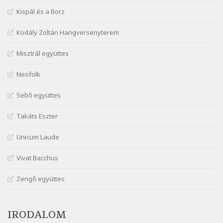
Szélkiáltó
Kispál és a Borz
Márai Sándor: Ámen
Szélkiáltó
Kodály Zoltán Hangversenyterem
Márai Sándor: Azt hiszi szerelmes
Misztrál együttes
Szélkiáltó
Márai Sándor: Dalocska
Neofolk
Szélkiáltó
Márai Sándor: Együgyű vers gyorsvonatban
Sebő együttes
Szélkiáltó
Takáts Eszter
Márai Sándor: Ez a kávéház
Szélkiáltó
Unicum Laude
Márai Sándor: Harminc
Vivat Bacchus
Szélkiáltó
Márai Sándor: Hol vagyok?
Zengő együttes
Szélkiáltó
Márai Sándor: Tavasz
IRODALOM
Szélkiáltó