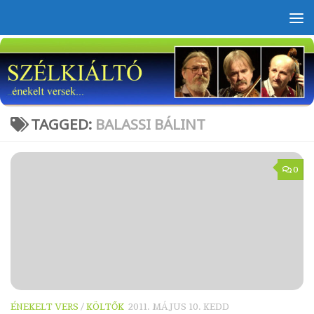
Skip to content
TAGGED:
BALASSI BÁLINT
0
ÉNEKELT VERS
/
KÖLTŐK
2011. MÁJUS 10. KEDD