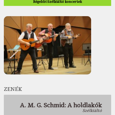
Régebbi Szélkiáltó koncertek
ZENÉK
A. M. G. Schmid: A holdlakók
Szélkiáltó