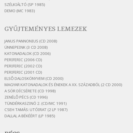
Bertók László: Ó, az a hol volt vicinális
SZÉLKIÁLTÓ (SP 1985)
Szélkiáltó
DEMO (MC 1983)
Bertók László: Sárga őszi vers
Szélkiáltó
GYŰJTEMÉNYES LEMEZEK
Bertók László: Vásáros
Szélkiáltó
JANUS PANNONIUS (CD 2008)
ÜNNEPEINK (3 CD 2008)
Bertók László: Vizibolt
KATONADALOK (CD 2006)
Szélkiáltó
PERIFERIC (2006 CD)
Bornemissza Endre: Szitakötő
PERIFERIC (2002 CD)
Szélkiáltó
PERIFERIC (2001 CD)
ELSŐ DALOSKÖNYVEM (CD 2000)
Detlev von Liliencron: Bölcsődal
MAGYAR KATONADALOK ÉS ÉNEKEK A XX. SZÁZADBÓL (2 CD 2000)
Szélkiáltó
A SÖR DÍCSÉRETE (CD 1998)
Fenyvesi Béla: Lesz-e még menedék?
ZENÉLŐ PÉCS (CD 1996)
Szélkiáltó
TÜNDÉRKASZINÓ 2. (CD/MC 1991)
CSEH TAMÁS: UTÓIRAT (2 LP 1987)
Fenyvesi Béla: Szélkiáltó kánon
DALLAL A BÉKÉÉRT (LP 1985)
Szélkiáltó
Galambosi László: Gally-tánc