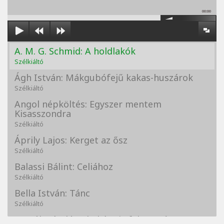
00:00
A. M. G. Schmid: A holdlakók
Szélkiáltó
Ágh István: Mákgubófejű kakas-huszárok
Szélkiáltó
Angol népköltés: Egyszer mentem
Kisasszondra
Szélkiáltó
Áprily Lajos: Kerget az ősz
Szélkiáltó
Balassi Bálint: Celiához
Szélkiáltó
Bella István: Tánc
Szélkiáltó
Bertók László: A kukára is fel vagy írva