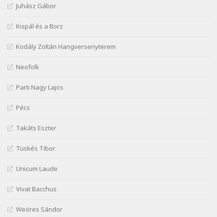
Juhász Gábor
József Attila: Mikor az uccán
Szélkiáltó
Kispál és a Borz
József Attila: Minden s mindenki
Kodály Zoltán Hangversenyterem
Szélkiáltó
József Attila: Mióta elmentél
Neofolk
Szélkiáltó
Parti Nagy Lajos
József Attila: Ne bántsda gyönge nőt
Szélkiáltó
Pécs
József Attila: Óda – Mellékdal
Szélkiáltó
Takáts Eszter
József Attila: Ringató
Tüskés Tibor
Szélkiáltó
József Attila: Szerelmesvers
Unicum Laude
Szélkiáltó
Vivat Bacchus
József Attila: Tószunnyadó
Szélkiáltó
Weöres Sándor