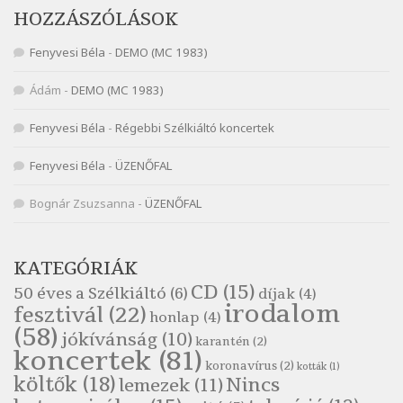
Nagy Bandó András: Vakondok
HOZZÁSZÓLÁSOK
Szélkiáltó
Fenyvesi Béla
-
DEMO (MC 1983)
Nagy Bandó András: Vizilóblues
Szélkiáltó
Ádám
-
DEMO (MC 1983)
Nemes Nagy Ágnes: Mit beszél a tengelice?
Fenyvesi Béla
-
Régebbi Szélkiáltó koncertek
Szélkiáltó
Népköltés: Most érkeztünk
Fenyvesi Béla
-
ÜZENŐFAL
Szélkiáltó
Népköltés: Reggeli köszöntő
Bognár Zsuzsanna
-
ÜZENŐFAL
Szélkiáltó
Pákolitz István: Altató
KATEGÓRIÁK
Szélkiáltó
CD
(15)
50 éves a Szélkiáltó
(6)
díjak
(4)
Pákolitz István: Bakarasz
irodalom
fesztivál
(22)
honlap
(4)
Szélkiáltó
(58)
jókívánság
(10)
karantén
(2)
Pákolitz István: Csiga-biga
koncertek
(81)
koronavírus
(2)
Szélkiáltó
kották
(1)
költők
(18)
Nincs
lemezek
(11)
Pákolitz István: Kiolvasó