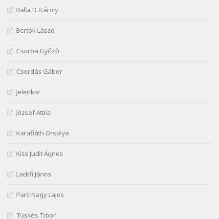
Márai Sándor: Ujjgyakorlat 8
Balla D. Károly
Szélkiáltó
Márai Sándor: Zsoltár
Bertók Lászó
Szélkiáltó
Csorba Győző
Mária Sándor: Hallgatás
Szélkiáltó
Csordás Gábor
Nagy Bandó András: Azt álmodtam
Jelenkor
Szélkiáltó
Nagy Bandó András: Bagon át
József Attila
Szélkiáltó
Nagy Bandó András: Botos tánc
Karafiáth Orsolya
Szélkiáltó
Kiss Judit Ágnes
Nagy Bandó András: Egérút
Szélkiáltó
Lackfi János
Nagy Bandó András: Harkály doktor
Parti Nagy Lajos
Szélkiáltó
Nagy Bandó András: Hogyha egyszer
Tüskés Tibor