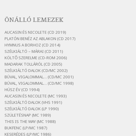
Szélkiáltó
Bertók László: A lélegzetvételnyi csöndben
ÖNÁLLÓ LEMEZEK
Szélkiáltó
Bertók László: Az arcodra, ha nem vigyázol
AUCASIN ÉS NICOLETE (CD 2019)
Szélkiáltó
PLATÓN BENÉZ AZ ABLAKON (CD 2017)
Bertók László: Dinnye Döme
HYMNUS A BORHOZ (CD 2014)
SZÉLKIÁLTÓ – MÁRAI (CD 2011)
Szélkiáltó
KÖLTŐ SZERELME (CD-ROM 2006)
Bertók László: Diófa-levélen
MADARAK TOLLÁRÓL (CD 2005)
Szélkiáltó
SZÉLKIÁLTÓ DALOK (CD/MC 2002)
BÚVAL, VIGALOMMAL… (CD/MC 2001)
Bertók László: El-elképzelem a falansztert
BÚVAL, VIGALOMMAL… (CD/MC 1998)
Szélkiáltó
HÚSZ ÉV (CD 1994)
Bertók László: Elmenni kevés, itt maradni
AUCASIN ÉS NICOLETE (MC 1993)
sok
SZÉLKIÁLTÓ DALOK (VHS 1991)
Szélkiáltó
SZÉLKIÁLTÓ DALOK (LP 1990)
Bertók László: Mintha már pénteken
SZÜLETÉSNAP (MC 1989)
vasárnap
THIS IS THE WAY (MC 1988)
BUKFENC (LP/MC 1987)
Szélkiáltó
KESERÉDES (LP/MC 1986)