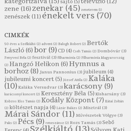
kategorizálva
(15)
televízió
(12)
sajtó
(5)
Szélkiáltó
zenekar
(45)
zene
(16)
zeneterem
(1)
Páskándi Géza: Madárijesztő
énekelt vers
(70)
zenészek
(11)
Szélkiáltó
Ratkó József: Tánc
CIMKÉK
Szélkiáltó
Bertók
Robert Burns: Árpa Jankó
50 éves a Szélkiáltó
(2)
advent
(2)
Balogh Robert
(2)
bor
(9)
László
(6)
CD
(4)
Szélkiáltó
Dombóvár
(3)
Cseh Tamás
(2)
fesztivál
(3)
Fenyvesi Béla
(2)
filharmónia
(2)
Filharmónia Magyarország
Robert Burns: Most hoci a számlát
Hymnus a
Hangzó Helikon
(6)
(2)
Szélkiáltó
borhoz
(8)
jubileum
(4)
Janus Pannonius
(3)
Robert Burns: Most hoci a számlát
Kaláka
jubileumi koncert
(5)
József Attila
(2)
Szélkiáltó
(10)
karácsony
(9)
Kaláka Versudvar
(3)
Robert Burns: Nagyhasú flaskó…
Keresztény Béla
(5)
Kisharsány
(3)
karácsonyi koncert
(2)
Szélkiáltó
Kodály Központ
(7)
Kobzos Kiss Tamás
(2)
Kátai Zoltán
Robert Burns: Skót ital
költészet napja
(4)
Misztrál
(3)
(2)
Lázár Balázs
(2)
Márai Sándor
(11)
Szélkáltó
Művészetek Völgye
(3)
Pécs
(9)
Robert Burns: Skót ital
Sebő
Rozs Tamás
(3)
Paks
(2)
reneszánsz
(2)
Szélkiáltó
(13)
Szélkiáltó
Sólyom Kati
Ferenc
(4)