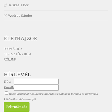
Nagy Bandó András: Hogyha egyszer
Tüskés Tibor
Szélkiáltó
Weöres Sándor
Nagy Bandó András: Ki vagyok?
Szélkiáltó
Nagy Bandó András: Medvevers
Szélkiáltó
ÉLETRAJZOK
Nagy Bandó András: Mesét kérek
FORMÁCIÓK
Szélkiáltó
KERESZTÉNY BÉLA
Nagy Bandó András: Nyári éj
RÓLUNK
Szélkiáltó
Nagy Bandó András: Nyolc pók
HÍRLEVÉL
Szélkiáltó
Név:
Nagy Bandó András: Pöttyös katica
Email:
Szélkiáltó
Hozzájárulok ahhoz, hogy a megadott adataimat tárolják és hírlevelek
Nagy Bandó András: Scarabeus
küldéséhez felhasználják
Szélkiáltó
Nagy Bandó András: Ülj le csak egyszer