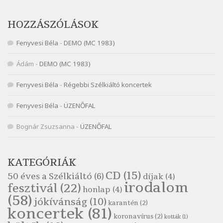
Szélkiáltó
Nagy Bandó András: Vakondok
HOZZÁSZÓLÁSOK
Szélkiáltó
Fenyvesi Béla
-
DEMO (MC 1983)
Nagy Bandó András: Vizilóblues
Szélkiáltó
Ádám
-
DEMO (MC 1983)
Nemes Nagy Ágnes: Mit beszél a tengelice?
Fenyvesi Béla
-
Régebbi Szélkiáltó koncertek
Szélkiáltó
Népköltés: Most érkeztünk
Fenyvesi Béla
-
ÜZENŐFAL
Szélkiáltó
Népköltés: Reggeli köszöntő
Bognár Zsuzsanna
-
ÜZENŐFAL
Szélkiáltó
Pákolitz István: Altató
KATEGÓRIÁK
Szélkiáltó
CD
(15)
50 éves a Szélkiáltó
(6)
díjak
(4)
Pákolitz István: Bakarasz
irodalom
fesztivál
(22)
honlap
(4)
Szélkiáltó
(58)
jókívánság
(10)
karantén
(2)
Pákolitz István: Csiga-biga
koncertek
(81)
koronavírus
(2)
Szélkiáltó
kották
(1)