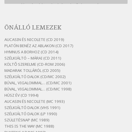
Bertók László: A kukára is fel vagy írva
Szélkiáltó
Bertók László: A lélegzetvételnyi csöndben
ÖNÁLLÓ LEMEZEK
Szélkiáltó
Bertók László: Az arcodra, ha nem vigyázol
AUCASIN ÉS NICOLETE (CD 2019)
Szélkiáltó
PLATÓN BENÉZ AZ ABLAKON (CD 2017)
Bertók László: Dinnye Döme
HYMNUS A BORHOZ (CD 2014)
SZÉLKIÁLTÓ – MÁRAI (CD 2011)
Szélkiáltó
KÖLTŐ SZERELME (CD-ROM 2006)
Bertók László: Diófa-levélen
MADARAK TOLLÁRÓL (CD 2005)
Szélkiáltó
SZÉLKIÁLTÓ DALOK (CD/MC 2002)
BÚVAL, VIGALOMMAL… (CD/MC 2001)
Bertók László: El-elképzelem a falansztert
BÚVAL, VIGALOMMAL… (CD/MC 1998)
Szélkiáltó
HÚSZ ÉV (CD 1994)
Bertók László: Elmenni kevés, itt maradni
AUCASIN ÉS NICOLETE (MC 1993)
sok
SZÉLKIÁLTÓ DALOK (VHS 1991)
Szélkiáltó
SZÉLKIÁLTÓ DALOK (LP 1990)
Bertók László: Mintha már pénteken
SZÜLETÉSNAP (MC 1989)
vasárnap
THIS IS THE WAY (MC 1988)