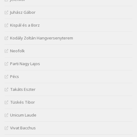
József Attila: Jaj, majdnem
Szélkiáltó
Juhász Gábor
József Attila: Mikor az uccán
Szélkiáltó
Kispál és a Borz
József Attila: Minden s mindenki
Kodály Zoltán Hangversenyterem
Szélkiáltó
József Attila: Mióta elmentél
Neofolk
Szélkiáltó
Parti Nagy Lajos
József Attila: Ne bántsda gyönge nőt
Szélkiáltó
Pécs
József Attila: Óda – Mellékdal
Szélkiáltó
Takáts Eszter
József Attila: Ringató
Tüskés Tibor
Szélkiáltó
József Attila: Szerelmesvers
Unicum Laude
Szélkiáltó
Vivat Bacchus
József Attila: Tószunnyadó