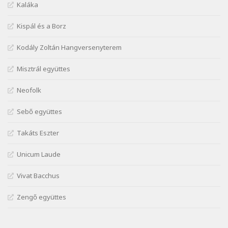
Márai Sándor: A világ füst
Kaláka
Szélkiáltó
Kispál és a Borz
Márai Sándor: Ámen
Szélkiáltó
Kodály Zoltán Hangversenyterem
Márai Sándor: Azt hiszi szerelmes
Misztrál együttes
Szélkiáltó
Márai Sándor: Dalocska
Neofolk
Szélkiáltó
Márai Sándor: Együgyű vers gyorsvonatban
Sebő együttes
Szélkiáltó
Takáts Eszter
Márai Sándor: Ez a kávéház
Szélkiáltó
Unicum Laude
Márai Sándor: Harminc
Vivat Bacchus
Szélkiáltó
Márai Sándor: Hol vagyok?
Zengő együttes
Szélkiáltó
Márai Sándor: Tavasz