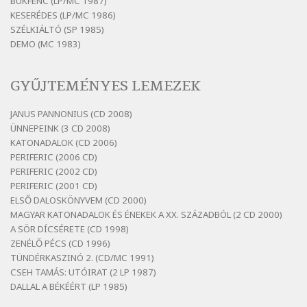
BUKFENC (LP/MC 1987)
Szélkiáltó
KESERÉDES (LP/MC 1986)
Bertók László: Ó, az a hol volt vicinális
SZÉLKIÁLTÓ (SP 1985)
Szélkiáltó
DEMO (MC 1983)
Bertók László: Sárga őszi vers
Szélkiáltó
GYŰJTEMÉNYES LEMEZEK
Bertók László: Vásáros
Szélkiáltó
JANUS PANNONIUS (CD 2008)
ÜNNEPEINK (3 CD 2008)
Bertók László: Vizibolt
KATONADALOK (CD 2006)
Szélkiáltó
PERIFERIC (2006 CD)
Bornemissza Endre: Szitakötő
PERIFERIC (2002 CD)
Szélkiáltó
PERIFERIC (2001 CD)
ELSŐ DALOSKÖNYVEM (CD 2000)
Detlev von Liliencron: Bölcsődal
MAGYAR KATONADALOK ÉS ÉNEKEK A XX. SZÁZADBÓL (2 CD 2000)
Szélkiáltó
A SÖR DÍCSÉRETE (CD 1998)
Fenyvesi Béla: Lesz-e még menedék?
ZENÉLŐ PÉCS (CD 1996)
Szélkiáltó
TÜNDÉRKASZINÓ 2. (CD/MC 1991)
CSEH TAMÁS: UTÓIRAT (2 LP 1987)
Fenyvesi Béla: Szélkiáltó kánon
DALLAL A BÉKÉÉRT (LP 1985)
Szélkiáltó