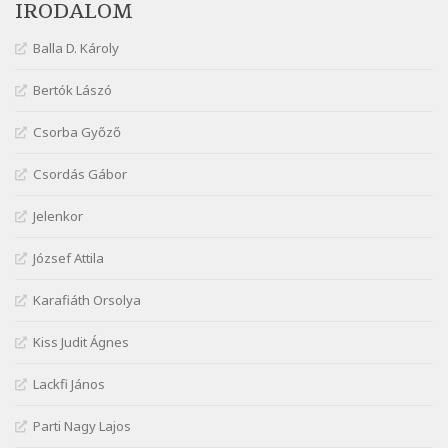
IRODALOM
Szélkiáltó
Márai Sándor: Ujjgyakorlat 8
Balla D. Károly
Szélkiáltó
Márai Sándor: Zsoltár
Bertók Lászó
Szélkiáltó
Csorba Győző
Mária Sándor: Hallgatás
Szélkiáltó
Csordás Gábor
Nagy Bandó András: Azt álmodtam
Jelenkor
Szélkiáltó
Nagy Bandó András: Bagon át
József Attila
Szélkiáltó
Nagy Bandó András: Botos tánc
Karafiáth Orsolya
Szélkiáltó
Kiss Judit Ágnes
Nagy Bandó András: Egérút
Szélkiáltó
Lackfi János
Nagy Bandó András: Harkály doktor
Parti Nagy Lajos
Szélkiáltó