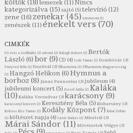
költők
(18)
Nincs
lemezek
(11)
Pákolitz István: Kiolvasó
kategorizálva
(15)
televízió
(12)
sajtó
(5)
Szélkiáltó
zenekar
(45)
zene
(16)
zeneterem
(1)
Páskándi Géza: Madárijesztő
énekelt vers
(70)
zenészek
(11)
Szélkiáltó
Ratkó József: Tánc
CIMKÉK
Szélkiáltó
Bertók
Robert Burns: Árpa Jankó
50 éves a Szélkiáltó
(2)
advent
(2)
Balogh Robert
(2)
bor
(9)
László
(6)
CD
(4)
Szélkiáltó
Dombóvár
(3)
Cseh Tamás
(2)
fesztivál
(3)
Fenyvesi Béla
(2)
filharmónia
(2)
Filharmónia Magyarország
Robert Burns: Most hoci a számlát
Hymnus a
Hangzó Helikon
(6)
(2)
Szélkiáltó
borhoz
(8)
jubileum
(4)
Janus Pannonius
(3)
Robert Burns: Most hoci a számlát
Kaláka
jubileumi koncert
(5)
József Attila
(2)
Szélkiáltó
(10)
karácsony
(9)
Kaláka Versudvar
(3)
Robert Burns: Nagyhasú flaskó…
Keresztény Béla
(5)
Kisharsány
(3)
karácsonyi koncert
(2)
Szélkiáltó
Kodály Központ
(7)
Kobzos Kiss Tamás
(2)
Kátai Zoltán
Robert Burns: Skót ital
költészet napja
(4)
Misztrál
(3)
(2)
Lázár Balázs
(2)
Márai Sándor
(11)
Szélkáltó
Művészetek Völgye
(3)
Pécs
(9)
Robert Burns: Skót ital
Sebő
Rozs Tamás
(3)