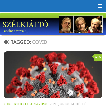
Skip to content
TAGGED:
COVID
0
KONCERTEK
/
KORONAVÍRUS
2021. JÚNIUS 14. HÉTFŐ