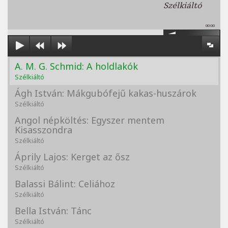
Szélkiáltó
00:00
A. M. G. Schmid: A holdlakók
Szélkiáltó
Ágh István: Mákgubófejű kakas-huszárok
Szélkiáltó
Angol népköltés: Egyszer mentem
Kisasszondra
Szélkiáltó
Áprily Lajos: Kerget az ősz
Szélkiáltó
Balassi Bálint: Celiához
Szélkiáltó
Bella István: Tánc
Szélkiáltó