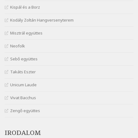
Szélkiáltó
Kispál és a Borz
Márai Sándor: Ámen
Szélkiáltó
Kodály Zoltán Hangversenyterem
Márai Sándor: Azt hiszi szerelmes
Misztrál együttes
Szélkiáltó
Márai Sándor: Dalocska
Neofolk
Szélkiáltó
Márai Sándor: Együgyű vers gyorsvonatban
Sebő együttes
Szélkiáltó
Takáts Eszter
Márai Sándor: Ez a kávéház
Szélkiáltó
Unicum Laude
Márai Sándor: Harminc
Vivat Bacchus
Szélkiáltó
Márai Sándor: Hol vagyok?
Zengő együttes
Szélkiáltó
Márai Sándor: Tavasz
IRODALOM
Szélkiáltó