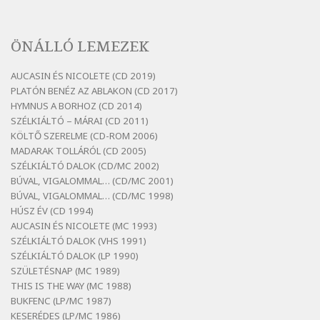
Szélkiáltó
Bertók László: A lélegzetvételnyi csöndben
ÖNÁLLÓ LEMEZEK
Szélkiáltó
Bertók László: Az arcodra, ha nem vigyázol
AUCASIN ÉS NICOLETE (CD 2019)
Szélkiáltó
PLATÓN BENÉZ AZ ABLAKON (CD 2017)
Bertók László: Dinnye Döme
HYMNUS A BORHOZ (CD 2014)
SZÉLKIÁLTÓ – MÁRAI (CD 2011)
Szélkiáltó
KÖLTŐ SZERELME (CD-ROM 2006)
Bertók László: Diófa-levélen
MADARAK TOLLÁRÓL (CD 2005)
Szélkiáltó
SZÉLKIÁLTÓ DALOK (CD/MC 2002)
BÚVAL, VIGALOMMAL… (CD/MC 2001)
Bertók László: El-elképzelem a falansztert
BÚVAL, VIGALOMMAL… (CD/MC 1998)
Szélkiáltó
HÚSZ ÉV (CD 1994)
Bertók László: Elmenni kevés, itt maradni
AUCASIN ÉS NICOLETE (MC 1993)
sok
SZÉLKIÁLTÓ DALOK (VHS 1991)
Szélkiáltó
SZÉLKIÁLTÓ DALOK (LP 1990)
Bertók László: Mintha már pénteken
SZÜLETÉSNAP (MC 1989)
vasárnap
THIS IS THE WAY (MC 1988)
BUKFENC (LP/MC 1987)
Szélkiáltó
KESERÉDES (LP/MC 1986)