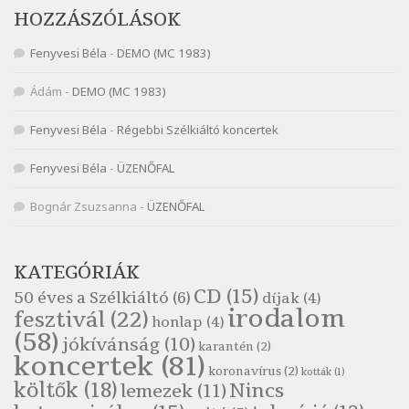
Nagy Bandó András: Vakondok
HOZZÁSZÓLÁSOK
Szélkiáltó
Fenyvesi Béla
-
DEMO (MC 1983)
Nagy Bandó András: Vizilóblues
Szélkiáltó
Ádám
-
DEMO (MC 1983)
Nemes Nagy Ágnes: Mit beszél a tengelice?
Fenyvesi Béla
-
Régebbi Szélkiáltó koncertek
Szélkiáltó
Népköltés: Most érkeztünk
Fenyvesi Béla
-
ÜZENŐFAL
Szélkiáltó
Népköltés: Reggeli köszöntő
Bognár Zsuzsanna
-
ÜZENŐFAL
Szélkiáltó
Pákolitz István: Altató
KATEGÓRIÁK
Szélkiáltó
CD
(15)
50 éves a Szélkiáltó
(6)
díjak
(4)
Pákolitz István: Bakarasz
irodalom
fesztivál
(22)
honlap
(4)
Szélkiáltó
(58)
jókívánság
(10)
karantén
(2)
Pákolitz István: Csiga-biga
koncertek
(81)
koronavírus
(2)
Szélkiáltó
kották
(1)
költők
(18)
Nincs
lemezek
(11)
Pákolitz István: Kiolvasó