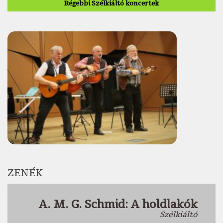
Régebbi Szélkiáltó koncertek
ZENÉK
A. M. G. Schmid: A holdlakók
Szélkiáltó