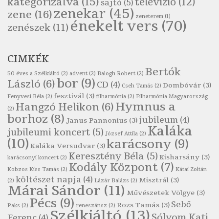
kategorizálva
(15)
televízió
(12)
sajtó
(5)
Szélkiáltó
zenekar
(45)
zene
(16)
zeneterem
(1)
Páskándi Géza: Madárijesztő
énekelt vers
(70)
zenészek
(11)
Szélkiáltó
Ratkó József: Tánc
CIMKÉK
Szélkiáltó
Bertók
Robert Burns: Árpa Jankó
50 éves a Szélkiáltó
(2)
advent
(2)
Balogh Robert
(2)
bor
(9)
László
(6)
CD
(4)
Szélkiáltó
Dombóvár
(3)
Cseh Tamás
(2)
fesztivál
(3)
Fenyvesi Béla
(2)
filharmónia
(2)
Filharmónia Magyarország
Robert Burns: Most hoci a számlát
Hymnus a
Hangzó Helikon
(6)
(2)
Szélkiáltó
borhoz
(8)
jubileum
(4)
Janus Pannonius
(3)
Robert Burns: Most hoci a számlát
Kaláka
jubileumi koncert
(5)
József Attila
(2)
Szélkiáltó
(10)
karácsony
(9)
Kaláka Versudvar
(3)
Robert Burns: Nagyhasú flaskó…
Keresztény Béla
(5)
Kisharsány
(3)
karácsonyi koncert
(2)
Szélkiáltó
Kodály Központ
(7)
Kobzos Kiss Tamás
(2)
Kátai Zoltán
Robert Burns: Skót ital
költészet napja
(4)
Misztrál
(3)
(2)
Lázár Balázs
(2)
Márai Sándor
(11)
Szélkáltó
Művészetek Völgye
(3)
Pécs
(9)
Robert Burns: Skót ital
Sebő
Rozs Tamás
(3)
Paks
(2)
reneszánsz
(2)
Szélkiáltó
(13)
Szélkiáltó
Sólyom Kati
Ferenc
(4)