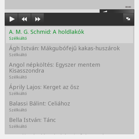
00:00
A. M. G. Schmid: A holdlakók
Szélkiáltó
Ágh István: Mákgubófejű kakas-huszárok
Szélkiáltó
Angol népköltés: Egyszer mentem
Kisasszondra
Szélkiáltó
Áprily Lajos: Kerget az ősz
Szélkiáltó
Balassi Bálint: Celiához
Szélkiáltó
Bella István: Tánc
Szélkiáltó
Bertók László: A kukára is fel vagy írva