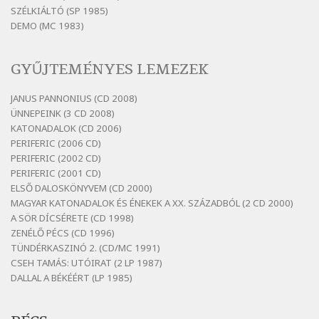
Bertók László: Ó, az a hol volt vicinális
SZÉLKIÁLTÓ (SP 1985)
Szélkiáltó
DEMO (MC 1983)
Bertók László: Sárga őszi vers
Szélkiáltó
GYŰJTEMÉNYES LEMEZEK
Bertók László: Vásáros
Szélkiáltó
JANUS PANNONIUS (CD 2008)
ÜNNEPEINK (3 CD 2008)
Bertók László: Vizibolt
KATONADALOK (CD 2006)
Szélkiáltó
PERIFERIC (2006 CD)
Bornemissza Endre: Szitakötő
PERIFERIC (2002 CD)
Szélkiáltó
PERIFERIC (2001 CD)
ELSŐ DALOSKÖNYVEM (CD 2000)
Detlev von Liliencron: Bölcsődal
MAGYAR KATONADALOK ÉS ÉNEKEK A XX. SZÁZADBÓL (2 CD 2000)
Szélkiáltó
A SÖR DÍCSÉRETE (CD 1998)
Fenyvesi Béla: Lesz-e még menedék?
ZENÉLŐ PÉCS (CD 1996)
Szélkiáltó
TÜNDÉRKASZINÓ 2. (CD/MC 1991)
CSEH TAMÁS: UTÓIRAT (2 LP 1987)
Fenyvesi Béla: Szélkiáltó kánon
DALLAL A BÉKÉÉRT (LP 1985)
Szélkiáltó
Galambosi László: Gally-tánc