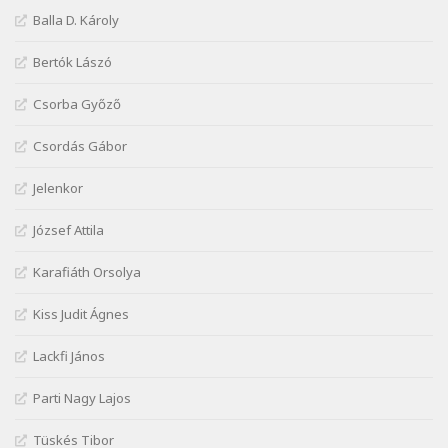
Márai Sándor: Ujjgyakorlat 8
Balla D. Károly
Szélkiáltó
Márai Sándor: Zsoltár
Bertók Lászó
Szélkiáltó
Csorba Győző
Mária Sándor: Hallgatás
Szélkiáltó
Csordás Gábor
Nagy Bandó András: Azt álmodtam
Jelenkor
Szélkiáltó
Nagy Bandó András: Bagon át
József Attila
Szélkiáltó
Nagy Bandó András: Botos tánc
Karafiáth Orsolya
Szélkiáltó
Kiss Judit Ágnes
Nagy Bandó András: Egérút
Szélkiáltó
Lackfi János
Nagy Bandó András: Harkály doktor
Parti Nagy Lajos
Szélkiáltó
Nagy Bandó András: Hogyha egyszer
Tüskés Tibor