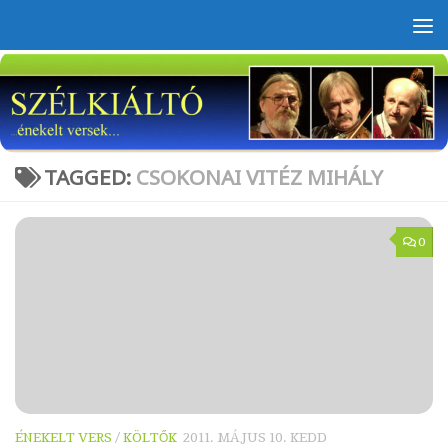
Skip to content
TAGGED:
CSOKONAI VITÉZ MIHÁLY
0
ÉNEKELT VERS
/
KÖLTŐK
2011. MÁJUS 10. KEDD