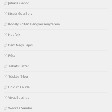
Juhász Gábor
József Attila: Mikor az uccán
Szélkiáltó
Kispál és a Borz
József Attila: Minden s mindenki
Kodály Zoltán Hangversenyterem
Szélkiáltó
József Attila: Mióta elmentél
Neofolk
Szélkiáltó
Parti Nagy Lajos
József Attila: Ne bántsda gyönge nőt
Szélkiáltó
Pécs
József Attila: Óda – Mellékdal
Szélkiáltó
Takáts Eszter
József Attila: Ringató
Tüskés Tibor
Szélkiáltó
József Attila: Szerelmesvers
Unicum Laude
Szélkiáltó
Vivat Bacchus
József Attila: Tószunnyadó
Szélkiáltó
Weöres Sándor