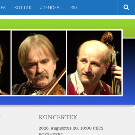
SEK
KOTTÁK
ÜZENŐFAL
RSS
K
KONCERTEK
2026. augusztus 20. 10:00 PÉCS
RÓZSAKERT