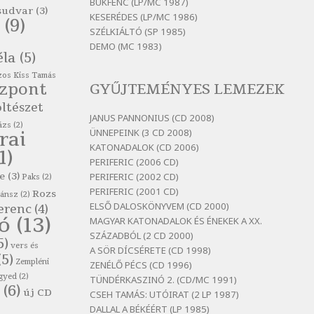
itt maradni sok
BUKFENC (LP/MC 1987)
sudvar
(3)
KESERÉDES (LP/MC 1986)
Szélkiáltó
(9)
SZÉLKIÁLTÓ (SP 1985)
Bertók László: Mintha már
DEMO (MC 1983)
pénteken vasárnap
éla
(5)
Szélkiáltó
os Kiss Tamás
özpont
GYŰJTEMÉNYES LEMEZEK
Bertók László: Ó, az a hol volt
vicinális
ltészet
JANUS PANNONIUS (CD 2008)
Szélkiáltó
ázs
(2)
ÜNNEPEINK (3 CD 2008)
rai
Bertók László: Sárga őszi vers
KATONADALOK (CD 2006)
1)
Szélkiáltó
PERIFERIC (2006 CD)
e
(3)
PERIFERIC (2002 CD)
Bertók László: Vásáros
Paks
(2)
PERIFERIC (2001 CD)
Rozs
Szélkiáltó
zánsz
(2)
ELSŐ DALOSKÖNYVEM (CD 2000)
erenc
(4)
Bertók László: Vizibolt
tó
(13)
MAGYAR KATONADALOK ÉS ÉNEKEK A XX.
Szélkiáltó
SZÁZADBÓL (2 CD 2000)
5)
vers és
A SÖR DÍCSÉRETE (CD 1998)
Bornemissza Endre: Szitakötő
(5)
Zempléni
ZENÉLŐ PÉCS (CD 1996)
Szélkiáltó
gyed
(2)
TÜNDÉRKASZINÓ 2. (CD/MC 1991)
(6)
Detlev von Liliencron:
új CD
CSEH TAMÁS: UTÓIRAT (2 LP 1987)
Bölcsődal
DALLAL A BÉKÉÉRT (LP 1985)