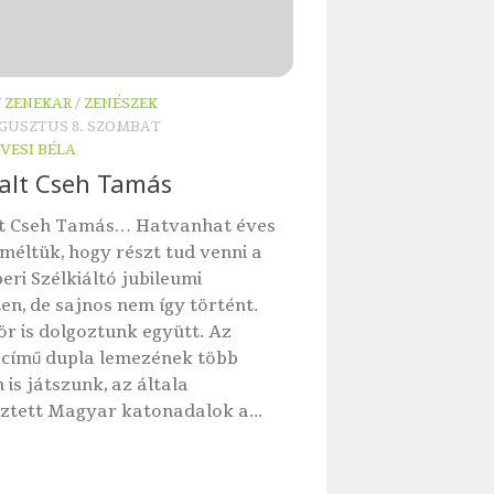
/
ZENEKAR
/
ZENÉSZEK
UGUSZTUS 8. SZOMBAT
VESI BÉLA
lt Cseh Tamás
t Cseh Tamás… Hatvanhat éves
eméltük, hogy részt tud venni a
ri Szélkiáltó jubileumi
en, de sajnos nem így történt.
r is dolgoztunk együtt. Az
 című dupla lemezének több
 is játszunk, az általa
ztett Magyar katonadalok a...