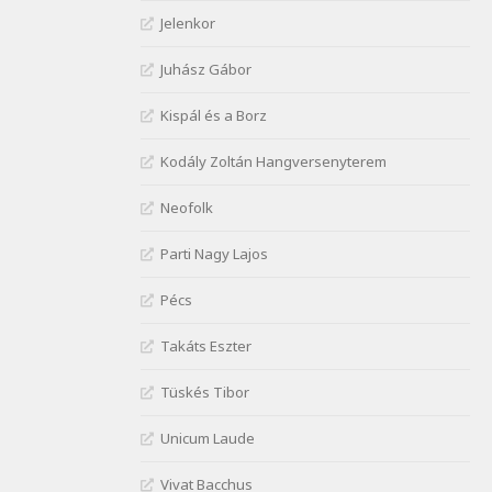
Janus Pannonius:
Jelenkor
Névváltoztatásáról
Szélkiáltó
Juhász Gábor
József Attila: Csók kérés
Kispál és a Borz
tavasszal
Szélkiáltó
Kodály Zoltán Hangversenyterem
József Attila: Hajad az ujjamé
Szélkiáltó
Neofolk
József Attila: Jaj, majdnem
Parti Nagy Lajos
Szélkiáltó
József Attila: Mikor az uccán
Pécs
Szélkiáltó
Takáts Eszter
József Attila: Minden s
mindenki
Tüskés Tibor
Szélkiáltó
József Attila: Mióta elmentél
Unicum Laude
Szélkiáltó
Vivat Bacchus
József Attila: Ne bántsda