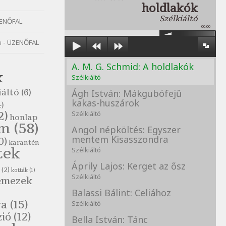
holdlakók
Szélkiáltó
ENŐFAL
00:00
a
-
ÜZENŐFAL
A. M. G. Schmid: A holdlakók
K
Szélkiáltó
iáltó
(6)
Ágh István: Mákgubófejű
kakas-huszárok
)
2)
Szélkiáltó
honlap
om
(58)
Angol népköltés: Egyszer
mentem Kisasszondra
0)
karantén
tek
Szélkiáltó
Áprily Lajos: Kerget az ősz
(2)
kották
(1)
Szélkiáltó
emezek
Balassi Bálint: Celiához
va
(15)
Szélkiáltó
zió
(12)
Bella István: Tánc