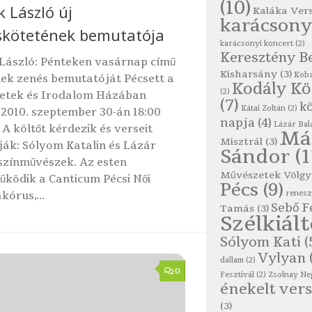
(10)
k László új
Kaláka Ver
karácsony
skötetének bemutatója
karácsonyi koncert
(2)
Keresztény B
László: Pénteken vasárnap című
Kisharsány
(3)
Kobz
ek zenés bemutatóját Pécsett a
Kodály K
(2)
etek és Irodalom Házában
(7)
kö
Kátai Zoltán
(2)
 2010. szeptember 30-án 18:00
napja
(4)
Lázár Bal
 A költőt kérdezik és verseit
Má
Misztrál
(3)
ák: Sólyom Katalin és Lázár
Sándor
(1
színművészek. Az esten
Művészetek Völgy
ködik a Canticum Pécsi Női
Pécs
(9)
renes
órus,...
Sebő F
Tamás
(3)
Szélkiál
Sólyom Kati
(
Vylyan
dallam
(2)
0
Fesztivál
(2)
Zsolnay Ne
énekelt vers
(3)