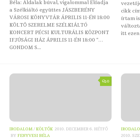
Béla: Áldalak búval, vigalommal Előadja
vezetőj
a Szélkiáltó együttes JÁSZBERÉNY
cikk cí
VÁROSI KÖNYVTÁR ÁPRILIS 11-ÉN 18:00
írtam i
KÖLTŐ SZERELME SZÉLKIÁLTÓ
változt
KONCERT PÉCSI KULTURÁLIS KÖZPONT
itt ezen
IFJÚSÁGI HÁZ ÁPRILIS 11-ÉN 18:00 “…
GONDOM S...
0
IRODALOM
/
KÖLTŐK
2010. DECEMBER 6. HÉTFŐ
IRODAL
BY
FENYVESI BÉLA
2010. SZ