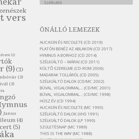
nekar
Szélkiáltó
zenészek
Bertók László: A kukára is fel
t vers
vagy írva
Szélkiáltó
ÖNÁLLÓ LEMEZEK
Bertók László: A
lélegzetvételnyi csöndben
AUCASIN ÉS NICOLETE (CD 2019)
Szélkiáltó
PLATÓN BENÉZ AZ ABLAKON (CD 2017)
HYMNUS A BORHOZ (CD 2014)
advent
(2)
Bertók László: Az arcodra, ha
rtók
SZÉLKIÁLTÓ – MÁRAI (CD 2011)
nem vigyázol
r
(9)
KÖLTŐ SZERELME (CD-ROM 2006)
CD
Szélkiáltó
MADARAK TOLLÁRÓL (CD 2005)
mbóvár
(3)
Bertók László: Dinnye Döme
SZÉLKIÁLTÓ DALOK (CD/MC 2002)
ivál
(3)
Szélkiáltó
BÚVAL, VIGALOMMAL… (CD/MC 2001)
nia
BÚVAL, VIGALOMMAL… (CD/MC 1998)
Bertók László: Diófa-levélen
ngzó
HÚSZ ÉV (CD 1994)
Hymnus
Szélkiáltó
AUCASIN ÉS NICOLETE (MC 1993)
)
Bertók László: El-elképzelem a
Janus
SZÉLKIÁLTÓ DALOK (VHS 1991)
falansztert
ileum
(4)
SZÉLKIÁLTÓ DALOK (LP 1990)
Szélkiáltó
cert
(5)
SZÜLETÉSNAP (MC 1989)
láka
THIS IS THE WAY (MC 1988)
Bertók László: Elmenni kevés,