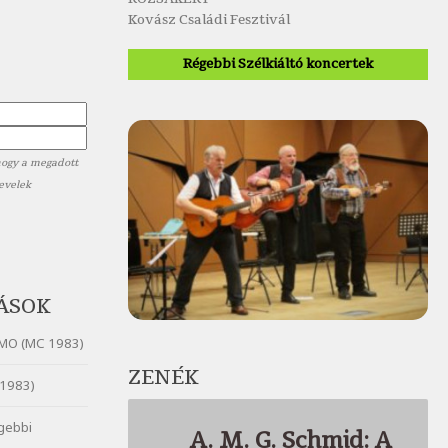
Kovász Családi Fesztivál
Régebbi Szélkiáltó koncertek
hogy a megadott
levelek
ÁSOK
MO (MC 1983)
ZENÉK
1983)
gebbi
A. M. G. Schmid: A