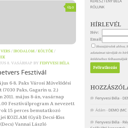
KERESZTÉNY BÉLA
RÓLUNK
0
HÍRLEVÉL
Név:
Email:
Hozzájárulok ahhoz, 
 VERS
/
IRODALOM
/
KÖLTŐK
/
adataimat tárolják és hír
TEK
küldéséhez felhasználják
JUS 8. VASÁRNAP
BY
FENYVESI BÉLA
netvers Fesztivál
ájus 6-8. Paks Városi Művelődési
HOZZÁSZÓL
 (7030 Paks, Gagarin u. 2.)
 2011. május 8-án, vasárnap
Fenyvesi Béla
-
DE
3.00 Fesztiválprogram A nevezett
Ádám
-
DEMO (MC 
rok 15 perces bemutatkozó
jei KOZI.AM (Gyál) Decsi-Kiss
Fenyvesi Béla
-
Ré
(Decs) Vannai László