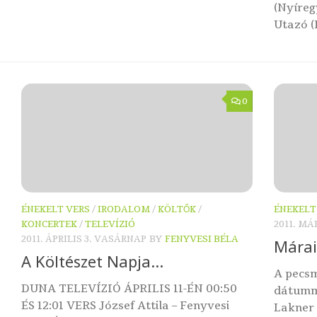
(Nyíreg
Utazó (
0
ÉNEKELT VERS
/
IRODALOM
/
KÖLTŐK
/
ÉNEKELT
KONCERTEK
/
TELEVÍZIÓ
2011. MÁ
2011. ÁPRILIS 3. VASÁRNAP
BY
FENYVESI BÉLA
Márai
A Költészet Napja…
A pecsm
DUNA TELEVÍZIÓ ÁPRILIS 11-ÉN 00:50
dátumm
ÉS 12:01 VERS József Attila – Fenyvesi
Lakner 