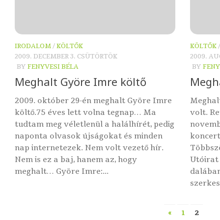
IRODALOM
/
KÖLTŐK
KÖLTŐK
2009. DECEMBER 3. CSÜTÖRTÖK
2009. A
BY
FENYVESI BÉLA
BY
FENY
Meghalt Györe Imre költő
Megha
2009. október 29-én meghalt Györe Imre
Meghal
költő.75 éves lett volna tegnap… Ma
volt. R
tudtam meg véletlenül a halálhírét, pedig
novembe
naponta olvasok újságokat és minden
koncert
nap internetezek. Nem volt vezető hír.
Többszö
Nem is ez a baj, hanem az, hogy
Utóirat
meghalt… Györe Imre:...
dalában
szerkes
«
1
2