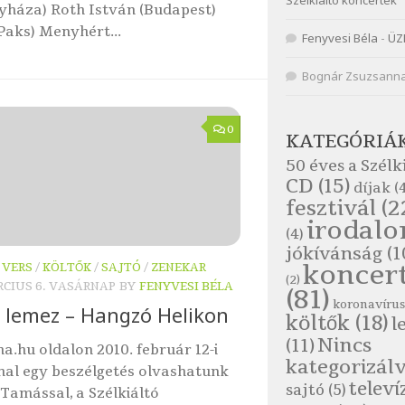
Szélkiáltó koncertek
yháza) Roth István (Budapest)
Paks) Menyhért...
Fenyvesi Béla
-
ÜZ
Bognár Zsuzsann
0
KATEGÓRIÁ
50 éves a Szélk
CD
(15)
díjak
(4
fesztivál
(2
irodal
(4)
jókívánság
(1
koncer
 VERS
/
KÖLTŐK
/
SAJTÓ
/
ZENEKAR
(2)
RCIUS 6. VASÁRNAP
BY
FENYVESI BÉLA
(81)
koronavírus
 lemez – Hangzó Helikon
költők
(18)
l
Nincs
(11)
a.hu oldalon 2010. február 12-i
kategorizál
al egy beszélgetés olvashatunk
televí
sajtó
(5)
Tamással, a Szélkiáltó