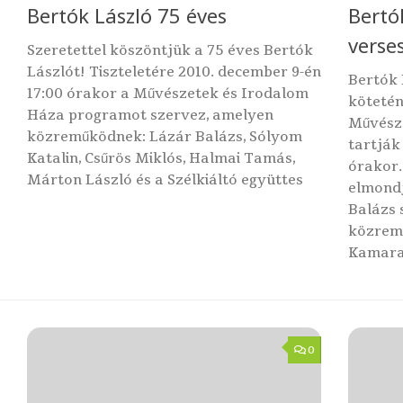
Bertók László 75 éves
Bertó
verse
Szeretettel köszöntjük a 75 éves Bertók
Lászlót! Tiszteletére 2010. december 9-én
Bertók 
17:00 órakor a Művészetek és Irodalom
kötetén
Háza programot szervez, amelyen
Művész
közreműködnek: Lázár Balázs, Sólyom
tartják
Katalin, Csűrös Miklós, Halmai Tamás,
órakor.
Márton László és a Szélkiáltó együttes
elmondj
Balázs 
közremű
Kamarak
0