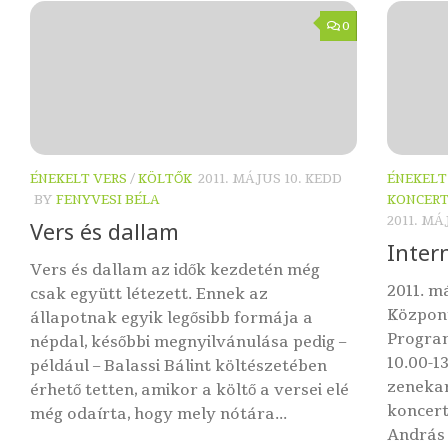
0
ÉNEKELT VERS
/
KÖLTŐK
2011. MÁJUS 10. KEDD
ÉNEKELT
BY
FENYVESI BÉLA
KONCER
2011. MÁ
Vers és dallam
Inter
Vers és dallam az idők kezdetén még
2011. m
csak együtt létezett. Ennek az
Központ
állapotnak egyik legősibb formája a
Program
népdal, későbbi megnyilvánulása pedig –
10.00-1
például – Balassi Bálint költészetében
zeneka
érhető tetten, amikor a költő a versei elé
koncert
még odaírta, hogy mely nótára...
András 