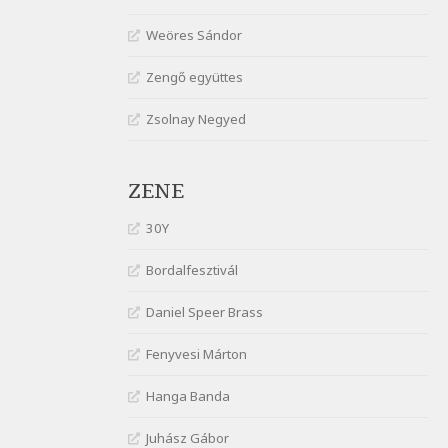
gyönge nőt
Weöres Sándor
Szélkiáltó
József Attila: Óda – Mellékdal
Zengő együttes
Szélkiáltó
Zsolnay Negyed
József Attila: Ringató
Szélkiáltó
József Attila: Szerelmesvers
ZENE
Szélkiáltó
József Attila: Tószunnyadó
30Y
Szélkiáltó
Bordalfesztivál
József Attila: Virág (Mártinak)
Szélkiáltó
Daniel Speer Brass
József Attila: Virágos
Fenyvesi Márton
Szélkiáltó
K. I. Galczynski: Találkozás
Hanga Banda
Chopinnal
Szélkiáltó
Juhász Gábor