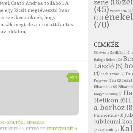
ze
zene
(16)
ével, Csató Andrea tollából. A
(45)
me egy kicsit megtévesztő (már
zeneterem
(1)
énekel
(11)
s a szerkesztőknek, hogy
(70)
assák meg), de ami miatt fontos
 az oldalon,...
CIMKÉK
50 éves a Szélkiáltó
(2)
Be
Balogh Robert
(2)
bo
László
(6)
(4)
Do
Cseh Tamás
(2)
0
feszt
Fenyvesi Béla
(2)
filharmónia
(2)
Filharmó
Ha
Magyarország
(2)
Helikon
(6)
a borhoz
(8
jub
Pannonius
(3)
jubileumi kon
OM
/
KÖLTŐK
/
ZENEKAR
Ka
EPTEMBER 20. HÉTFŐ
BY
FENYVESI BÉLA
József Attila
(2)