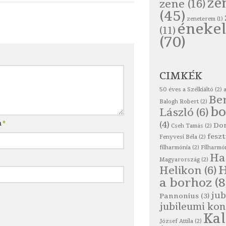
ze
zene
(16)
(45)
zeneterem
(1)
énekel
(11)
(70)
CIMKÉK
50 éves a Szélkiáltó
(2)
Be
Balogh Robert
(2)
bo
László
(6)
(4)
m
*
Do
Cseh Tamás
(2)
feszt
Fenyvesi Béla
(2)
filharmónia
(2)
Filharmó
Ha
Magyarország
(2)
Helikon
(6)
a borhoz
(8
jub
Pannonius
(3)
jubileumi kon
Ka
József Attila
(2)