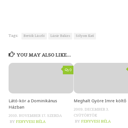
Tags:
Bertók László
Lázár Balázs
Sólyom Kati
YOU MAY ALSO LIKE...
0
Látó-kör a Dominikánus
Meghalt Györe Imre költő
Házban
2009. DECEMBER 3.
CSÜTÖRTÖK
2010. NOVEMBER 17. SZERDA
BY
FENYVESI BÉLA
BY
FENYVESI BÉLA