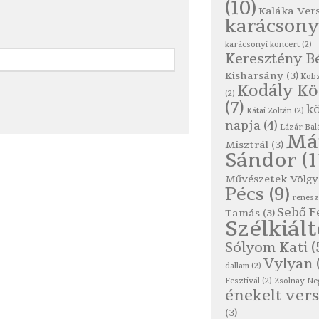
(10)
Kaláka Ver
karácsony
karácsonyi koncert
(2)
Keresztény B
Kisharsány
(3)
Kobz
Kodály K
(2)
(7)
kö
Kátai Zoltán
(2)
napja
(4)
Lázár Bal
Má
Misztrál
(3)
Sándor
(1
Művészetek Völgy
Pécs
(9)
renes
Sebő F
Tamás
(3)
Szélkiál
Sólyom Kati
(
Vylyan
dallam
(2)
Fesztivál
(2)
Zsolnay Ne
énekelt vers
(3)