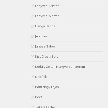
J. A. Rimbaud: Kenyérlesők
Fenyvesi Kristóf
Szélkiáltó
Janus Pannonius: Könyörgés az
Fenyvesi Márton
istenekhez a török ellen hadba
induló Mátyás királyért
Hanga Banda
Szélkiáltó
Janus Pannonius:
Jelenkor
Névváltoztatásáról
Szélkiáltó
Juhász Gábor
József Attila: Csók kérés
Kispál és a Borz
tavasszal
Szélkiáltó
Kodály Zoltán Hangversenyterem
József Attila: Hajad az ujjamé
Szélkiáltó
Neofolk
József Attila: Jaj, majdnem
Parti Nagy Lajos
Szélkiáltó
József Attila: Mikor az uccán
Pécs
Szélkiáltó
Takáts Eszter