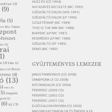
HÚSZ ÉV (CD 1994)
Szélkiáltó
sudvar
(3)
AUCASIN ÉS NICOLETE (MC 1993)
(9)
Bertók László: El-elképzelem a
SZÉLKIÁLTÓ DALOK (VHS 1991)
falansztert
SZÉLKIÁLTÓ DALOK (LP 1990)
éla
(5)
Szélkiáltó
SZÜLETÉSNAP (MC 1989)
os Kiss Tamás
THIS IS THE WAY (MC 1988)
Bertók László: Elmenni kevés,
özpont
itt maradni sok
BUKFENC (LP/MC 1987)
ltészet
KESERÉDES (LP/MC 1986)
Szélkiáltó
SZÉLKIÁLTÓ (SP 1985)
ázs
(2)
Bertók László: Mintha már
rai
DEMO (MC 1983)
pénteken vasárnap
1)
Szélkiáltó
e
(3)
GYŰJTEMÉNYES LEMEZEK
Paks
(2)
Bertók László: Ó, az a hol volt
vicinális
Rozs
zánsz
(2)
erenc
(4)
JANUS PANNONIUS (CD 2008)
Szélkiáltó
tó
(13)
ÜNNEPEINK (3 CD 2008)
Bertók László: Sárga őszi vers
KATONADALOK (CD 2006)
5)
vers és
Szélkiáltó
PERIFERIC (2006 CD)
(5)
Zempléni
PERIFERIC (2002 CD)
Bertók László: Vásáros
gyed
(2)
PERIFERIC (2001 CD)
Szélkiáltó
(6)
új CD
ELSŐ DALOSKÖNYVEM (CD 2000)
Bertók László: Vizibolt
MAGYAR KATONADALOK ÉS ÉNEKEK A XX.