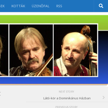
SEK
KOTTÁK
ÜZENŐFAL
RSS
NEXT STORY
K
Látó-kör a Dominikánus Házban
PREVIOUS STORY