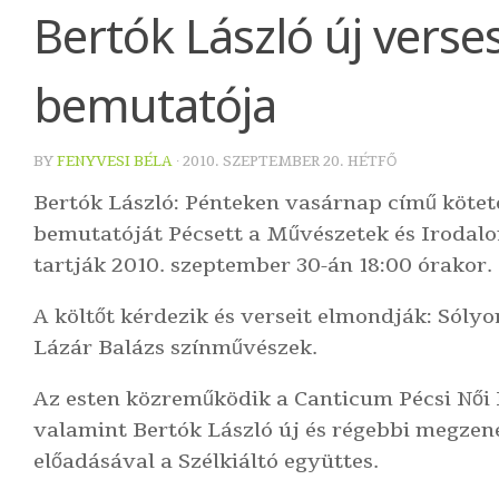
Bertók László új vers
bemutatója
BY
FENYVESI BÉLA
·
2010. SZEPTEMBER 20. HÉTFŐ
Bertók László: Pénteken vasárnap
című kötet
bemutatóját Pécsett a Művészetek és Iroda
tartják 2010. szeptember 30-án 18:00 órakor.
A költőt kérdezik és verseit elmondják:
Sólyo
Lázár Balázs
színművészek.
Az esten közreműködik a
Canticum Pécsi Női
valamint Bertók László új és régebbi megzené
előadásával a
Szélkiáltó együttes
.