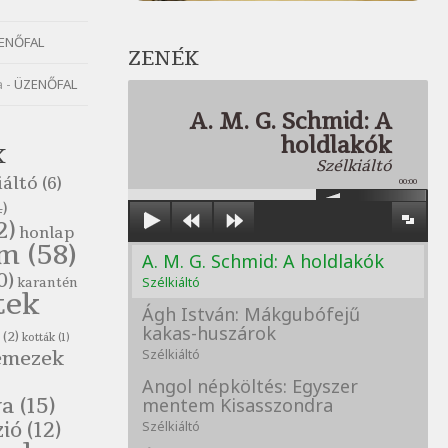
ENŐFAL
ZENÉK
a
-
ÜZENŐFAL
A. M. G. Schmid: A
holdlakók
K
Szélkiáltó
iáltó
(6)
00:00
)
2)
honlap
om
(58)
A. M. G. Schmid: A holdlakók
0)
Szélkiáltó
karantén
tek
Ágh István: Mákgubófejű
kakas-huszárok
(2)
kották
(1)
emezek
Szélkiáltó
Angol népköltés: Egyszer
va
(15)
mentem Kisasszondra
zió
(12)
Szélkiáltó