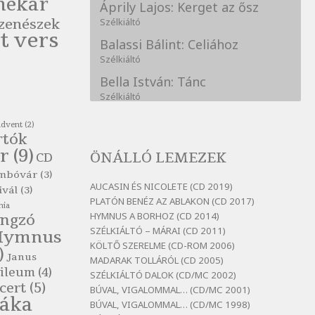
nekar
Áprily Lajos: Kerget az ősz
zenészek
Szélkiáltó
t vers
Balassi Bálint: Celiához
Szélkiáltó
Bella István: Tánc
Szélkiáltó
Bertók László: A kukára is fel
advent
(2)
vagy írva
rtók
Szélkiáltó
r
(9)
ÖNÁLLÓ LEMEZEK
CD
Bertók László: A
mbóvár
(3)
lélegzetvételnyi csöndben
AUCASIN ÉS NICOLETE (CD 2019)
ivál
(3)
Szélkiáltó
PLATÓN BENÉZ AZ ABLAKON (CD 2017)
nia
HYMNUS A BORHOZ (CD 2014)
ngzó
Bertók László: Az arcodra, ha
SZÉLKIÁLTÓ – MÁRAI (CD 2011)
nem vigyázol
Hymnus
KÖLTŐ SZERELME (CD-ROM 2006)
Szélkiáltó
)
Janus
MADARAK TOLLÁRÓL (CD 2005)
Bertók László: Dinnye Döme
ileum
(4)
SZÉLKIÁLTÓ DALOK (CD/MC 2002)
cert
(5)
Szélkiáltó
BÚVAL, VIGALOMMAL… (CD/MC 2001)
láka
BÚVAL, VIGALOMMAL… (CD/MC 1998)
Bertók László: Diófa-levélen