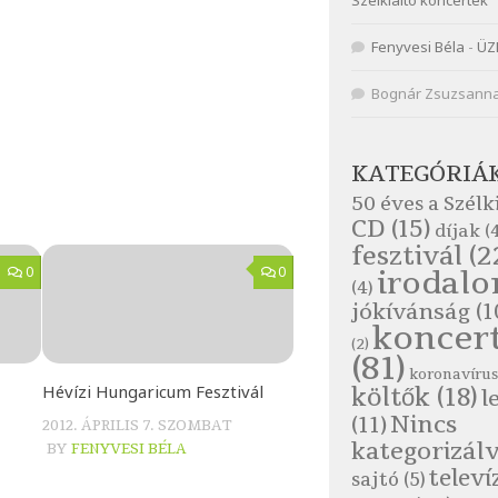
Szélkiáltó koncertek
Fenyvesi Béla
-
ÜZ
Bognár Zsuzsann
KATEGÓRIÁ
50 éves a Szélk
CD
(15)
díjak
(4
fesztivál
(2
0
0
irodal
(4)
jókívánság
(1
koncer
(2)
(81)
koronavírus
Hévízi Hungaricum Fesztivál
költők
(18)
l
Nincs
(11)
2012. ÁPRILIS 7. SZOMBAT
kategorizál
BY
FENYVESI BÉLA
televí
sajtó
(5)