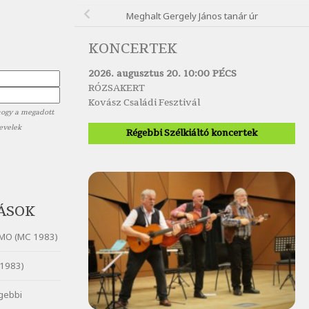
Meghalt Gergely János tanár úr
KONCERTEK
2026. augusztus 20. 10:00 PÉCS
RÓZSAKERT
Kovász Családi Fesztivál
hogy a megadott
levelek
Régebbi Szélkiáltó koncertek
ÁSOK
MO (MC 1983)
1983)
gebbi