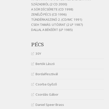
Szélkiáltó
SZÁZADBÓL (2 CD 2000)
A SÖR DÍCSÉRETE (CD 1998)
Bornemissza Endre: Szitakötő
ZENÉLŐ PÉCS (CD 1996)
Szélkiáltó
TÜNDÉRKASZINÓ 2. (CD/MC 1991)
Detlev von Liliencron:
CSEH TAMÁS: UTÓIRAT (2 LP 1987)
Bölcsődal
DALLAL A BÉKÉÉRT (LP 1985)
Szélkiáltó
Fenyvesi Béla: Lesz-e még
PÉCS
menedék?
Szélkiáltó
30Y
Fenyvesi Béla: Szélkiáltó kánon
Szélkiáltó
Bertók Lászó
Galambosi László: Gally-tánc
Bordalfesztivál
Szélkiáltó
Galambosi László: Kalapos
Csorba Győző
Szélkiáltó
Csordás Gábor
Győri László: Jönnek a törökök
Szélkiáltó
Daniel Speer Brass