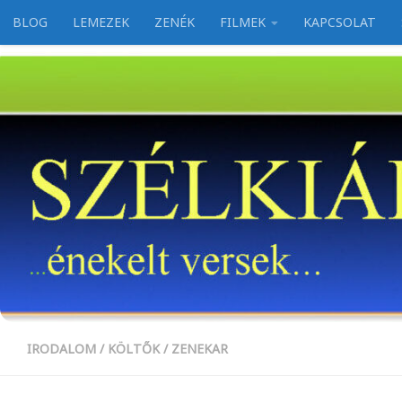
BLOG
LEMEZEK
ZENÉK
FILMEK
KAPCSOLAT
Skip to content
IRODALOM
/
KÖLTŐK
/
ZENEKAR