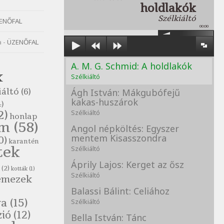
holdlakók
Szélkiáltó
ENŐFAL
00:00
a
-
ÜZENŐFAL
A. M. G. Schmid: A holdlakók
K
Szélkiáltó
iáltó
(6)
Ágh István: Mákgubófejű
kakas-huszárok
)
2)
Szélkiáltó
honlap
om
(58)
Angol népköltés: Egyszer
mentem Kisasszondra
0)
karantén
tek
Szélkiáltó
Áprily Lajos: Kerget az ősz
(2)
kották
(1)
Szélkiáltó
emezek
Balassi Bálint: Celiához
va
(15)
Szélkiáltó
zió
(12)
Bella István: Tánc