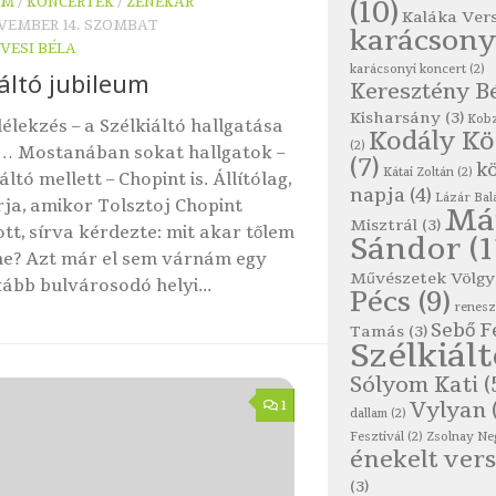
(10)
OM
/
KONCERTEK
/
ZENEKAR
Kaláka Ver
OVEMBER 14. SZOMBAT
karácsony
VESI BÉLA
karácsonyi koncert
(2)
iáltó jubileum
Keresztény B
Kisharsány
(3)
Kobz
lélekzés – a Szélkiáltó hallgatása
Kodály K
(2)
… Mostanában sokat hallgatok –
(7)
kö
Kátai Zoltán
(2)
áltó mellett – Chopint is. Állítólag,
napja
(4)
Lázár Bal
rja, amikor Tolsztoj Chopint
Má
Misztrál
(3)
ott, sírva kérdezte: mit akar tőlem
Sándor
(1
ne? Azt már el sem várnám egy
Művészetek Völgy
ább bulvárosodó helyi...
Pécs
(9)
renes
Sebő F
Tamás
(3)
Szélkiál
Sólyom Kati
(
1
Vylyan
dallam
(2)
Fesztivál
(2)
Zsolnay Ne
énekelt vers
(3)