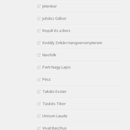
Janus Pannonius:
Jelenkor
Névváltoztatásáról
Szélkiáltó
Juhász Gábor
József Attila: Csók kérés
Kispál és a Borz
tavasszal
Szélkiáltó
Kodály Zoltán Hangversenyterem
József Attila: Hajad az ujjamé
Szélkiáltó
Neofolk
József Attila: Jaj, majdnem
Parti Nagy Lajos
Szélkiáltó
József Attila: Mikor az uccán
Pécs
Szélkiáltó
Takáts Eszter
József Attila: Minden s
mindenki
Tüskés Tibor
Szélkiáltó
József Attila: Mióta elmentél
Unicum Laude
Szélkiáltó
Vivat Bacchus
József Attila: Ne bántsda