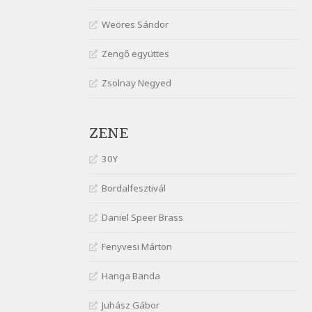
gyönge nőt
Weöres Sándor
Szélkiáltó
József Attila: Óda – Mellékdal
Zengő együttes
Szélkiáltó
Zsolnay Negyed
József Attila: Ringató
Szélkiáltó
József Attila: Szerelmesvers
ZENE
Szélkiáltó
József Attila: Tószunnyadó
30Y
Szélkiáltó
Bordalfesztivál
József Attila: Virág (Mártinak)
Szélkiáltó
Daniel Speer Brass
József Attila: Virágos
Fenyvesi Márton
Szélkiáltó
K. I. Galczynski: Találkozás
Hanga Banda
Chopinnal
Szélkiáltó
Juhász Gábor