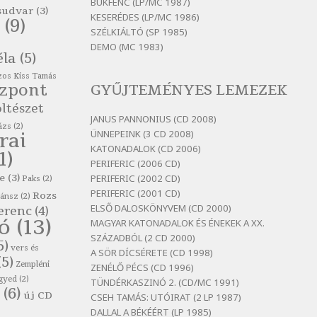
itt maradni sok
BUKFENC (LP/MC 1987)
sudvar
(3)
KESERÉDES (LP/MC 1986)
Szélkiáltó
(9)
SZÉLKIÁLTÓ (SP 1985)
Bertók László: Mintha már
DEMO (MC 1983)
pénteken vasárnap
éla
(5)
Szélkiáltó
os Kiss Tamás
özpont
GYŰJTEMÉNYES LEMEZEK
Bertók László: Ó, az a hol volt
vicinális
ltészet
JANUS PANNONIUS (CD 2008)
Szélkiáltó
ázs
(2)
ÜNNEPEINK (3 CD 2008)
rai
Bertók László: Sárga őszi vers
KATONADALOK (CD 2006)
1)
Szélkiáltó
PERIFERIC (2006 CD)
e
(3)
PERIFERIC (2002 CD)
Bertók László: Vásáros
Paks
(2)
PERIFERIC (2001 CD)
Rozs
Szélkiáltó
zánsz
(2)
ELSŐ DALOSKÖNYVEM (CD 2000)
erenc
(4)
Bertók László: Vizibolt
tó
(13)
MAGYAR KATONADALOK ÉS ÉNEKEK A XX.
Szélkiáltó
SZÁZADBÓL (2 CD 2000)
5)
vers és
A SÖR DÍCSÉRETE (CD 1998)
Bornemissza Endre: Szitakötő
(5)
Zempléni
ZENÉLŐ PÉCS (CD 1996)
Szélkiáltó
gyed
(2)
TÜNDÉRKASZINÓ 2. (CD/MC 1991)
(6)
Detlev von Liliencron:
új CD
CSEH TAMÁS: UTÓIRAT (2 LP 1987)
Bölcsődal
DALLAL A BÉKÉÉRT (LP 1985)