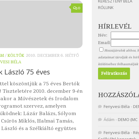
KERESZTÉNY BÉLA
RÓLUNK
0
HÍRLEVÉL
Név:
Email:
Hozzájárulok ahhoz, 
OM
/
KÖLTŐK
2010. DECEMBER 6. HÉTFŐ
adataimat tárolják és hír
VESI BÉLA
küldéséhez felhasználják
k László 75 éves
ttel köszöntjük a 75 éves Bertók
! Tiszteletére 2010. december 9-én
HOZZÁSZÓL
rakor a Művészetek és Irodalom
rogramot szervez, amelyen
Fenyvesi Béla
-
DE
űködnek: Lázár Balázs, Sólyom
Ádám
-
DEMO (MC 
, Csűrös Miklós, Halmai Tamás,
László és a Szélkiáltó együttes
Fenyvesi Béla
-
Ré