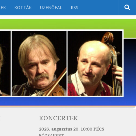
SEK
KOTTÁK
ÜZENŐFAL
RSS
K
KONCERTEK
2026. augusztus 20. 10:00 PÉCS
RÓZSAKERT