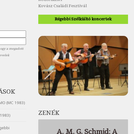
Kovász Családi Fesztivál
Régebbi Szélkiáltó koncertek
hogy a megadott
levelek
ÁSOK
MO (MC 1983)
ZENÉK
1983)
gebbi
A. M. G. Schmid: A