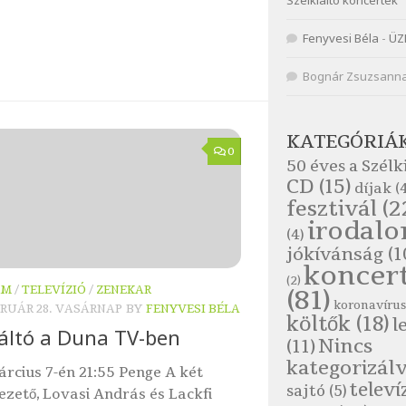
Szélkiáltó koncertek
Fenyvesi Béla
-
ÜZ
Bognár Zsuzsann
KATEGÓRIÁ
0
50 éves a Szélk
CD
(15)
díjak
(4
fesztivál
(2
irodal
(4)
jókívánság
(1
koncer
(2)
OM
/
TELEVÍZIÓ
/
ZENEKAR
(81)
koronavírus
BRUÁR 28. VASÁRNAP
BY
FENYVESI BÉLA
költők
(18)
l
iáltó a Duna TV-ben
Nincs
(11)
kategorizál
árcius 7-én 21:55 Penge A két
televí
sajtó
(5)
zető, Lovasi András és Lackfi