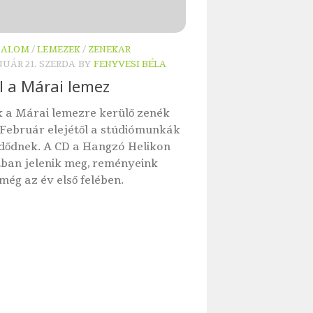
DALOM
/
LEMEZEK
/
ZENEKAR
NUÁR 21. SZERDA
BY
FENYVESI BÉLA
l a Márai lemez
 a Márai lemezre kerülő zenék
 Február elejétől a stúdiómunkák
zdődnek. A CD a Hangzó Helikon
ban jelenik meg, reményeink
 még az év első felében.