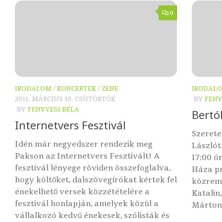
0
IRODALOM
/
KONCERTEK
/
ZENE
IRODAL
2011. MÁRCIUS 10. CSÜTÖRTÖK
BY
FENY
BY
FENYVESI BÉLA
Bertó
Internetvers Fesztivál
Szerete
Idén már negyedszer rendezik meg
Lászlót
Pakson az Internetvers Fesztivált! A
17:00 ó
fesztivál lényege röviden összefoglalva,
Háza p
hogy költőket, dalszövegírókat kértek fel
közrem
énekelhető versek közzétételére a
Katalin
fesztivál honlapján, amelyek közül a
Márton 
vállalkozó kedvű énekesek, szólisták és