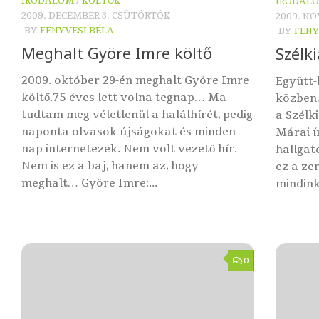
IRODALOM
/
KÖLTŐK
IRODAL
2009. DECEMBER 3. CSÜTÖRTÖK
2009. N
BY
FENYVESI BÉLA
BY
FENY
Meghalt Györe Imre költő
Szélk
2009. október 29-én meghalt Györe Imre
Együtt-
költő.75 éves lett volna tegnap… Ma
közben
tudtam meg véletlenül a halálhírét, pedig
a Szélki
naponta olvasok újságokat és minden
Márai í
nap internetezek. Nem volt vezető hír.
hallgat
Nem is ez a baj, hanem az, hogy
ez a ze
meghalt… Györe Imre:...
mindink
0