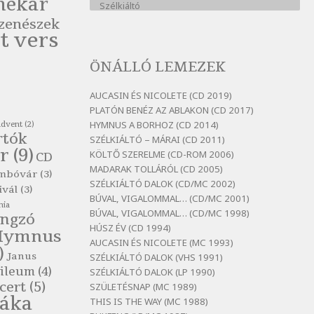
nekar
Szélkiáltó
zenészek
Bertók László: A kukára is fel
t vers
vagy írva
Szélkiáltó
ÖNÁLLÓ LEMEZEK
Bertók László: A
lélegzetvételnyi csöndben
AUCASIN ÉS NICOLETE (CD 2019)
Szélkiáltó
PLATÓN BENÉZ AZ ABLAKON (CD 2017)
HYMNUS A BORHOZ (CD 2014)
advent
(2)
Bertók László: Az arcodra, ha
rtók
SZÉLKIÁLTÓ – MÁRAI (CD 2011)
nem vigyázol
r
(9)
KÖLTŐ SZERELME (CD-ROM 2006)
CD
Szélkiáltó
MADARAK TOLLÁRÓL (CD 2005)
mbóvár
(3)
Bertók László: Dinnye Döme
SZÉLKIÁLTÓ DALOK (CD/MC 2002)
ivál
(3)
Szélkiáltó
BÚVAL, VIGALOMMAL… (CD/MC 2001)
nia
BÚVAL, VIGALOMMAL… (CD/MC 1998)
Bertók László: Diófa-levélen
ngzó
HÚSZ ÉV (CD 1994)
Hymnus
Szélkiáltó
AUCASIN ÉS NICOLETE (MC 1993)
)
Bertók László: El-elképzelem a
Janus
SZÉLKIÁLTÓ DALOK (VHS 1991)
falansztert
ileum
(4)
SZÉLKIÁLTÓ DALOK (LP 1990)
Szélkiáltó
cert
(5)
SZÜLETÉSNAP (MC 1989)
láka
THIS IS THE WAY (MC 1988)
Bertók László: Elmenni kevés,