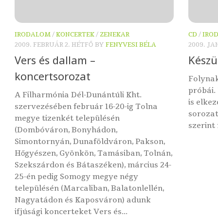
IRODALOM
/
KONCERTEK
/
ZENEKAR
CD
/
IRO
2009. FEBRUÁR 2. HÉTFŐ
BY
FENYVESI BÉLA
2009. JA
Vers és dallam –
Készü
koncertsorozat
Folynak
próbái.
A Filharmónia Dél-Dunántúli Kht.
is elke
szervezésében február 16-20-ig Tolna
sorozat
megye tizenkét településén
szerint
(Dombóváron, Bonyhádon,
Simontornyán, Dunaföldváron, Pakson,
Hőgyészen, Gyönkön, Tamásiban, Tolnán,
Szekszárdon és Bátaszéken), március 24-
25-én pedig Somogy megye négy
településén (Marcaliban, Balatonlellén,
Nagyatádon és Kaposváron) adunk
ifjúsági koncerteket Vers és...