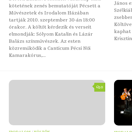
János e
kötetének zenés bemutatóját Pécsett a
Szélkiá
Művészetek és Irodalom Házában
zsebben
tartják 2010. szeptember 30-án 18:00
Költőve
órakor. A költőt kérdezik és verseit
kaphat 
elmondják: Sólyom Katalin és Lázár
Krisztin
Balázs színművészek. Az esten
közreműködik a Canticum Pécsi Női
Kamarakórus,...
0