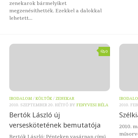
zenekarok bármelyiket
megzenésíthették. Ezekkel a dalokkal
lehetett...
0
IRODALOM
/
KÖLTŐK
/
ZENEKAR
IRODAL
2010. SZEPTEMBER 20. HÉTFŐ
BY
FENYVESI BÉLA
2010. FE
Bertók László új
Szélk
verseskötetének bemutatója
2010. m
műsorve
Bertók László: Pénteken vasárnap című