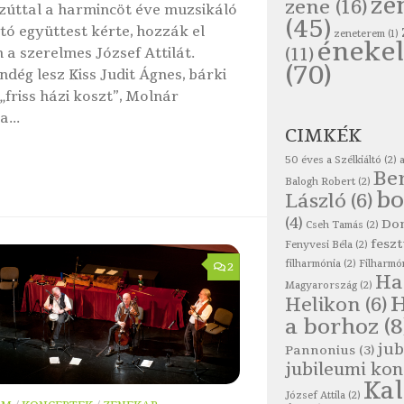
ze
zene
(16)
zúttal a harmincöt éve muzsikáló
(45)
ltó együttest kérte, hozzák el
zeneterem
(1)
énekel
(11)
 a szerelmes József Attilát.
(70)
ndég lesz Kiss Judit Ágnes, bárki
„friss házi koszt”, Molnár
a...
CIMKÉK
50 éves a Szélkiáltó
(2)
Be
Balogh Robert
(2)
bo
László
(6)
(4)
Do
Cseh Tamás
(2)
feszt
Fenyvesi Béla
(2)
filharmónia
(2)
Filharmó
2
Ha
Magyarország
(2)
Helikon
(6)
a borhoz
(8
jub
Pannonius
(3)
jubileumi kon
Ka
József Attila
(2)