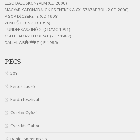
ELSŐ DALOSKÖNYVEM (CD 2000)
Detlev von Liliencron: Bölcsődal
MAGYAR KATONADALOK ÉS ÉNEKEK A XX. SZÁZADBÓL (2 CD 2000)
Szélkiáltó
A SÖR DÍCSÉRETE (CD 1998)
Fenyvesi Béla: Lesz-e még menedék?
ZENÉLŐ PÉCS (CD 1996)
Szélkiáltó
TÜNDÉRKASZINÓ 2. (CD/MC 1991)
CSEH TAMÁS: UTÓIRAT (2 LP 1987)
Fenyvesi Béla: Szélkiáltó kánon
DALLAL A BÉKÉÉRT (LP 1985)
Szélkiáltó
Galambosi László: Gally-tánc
PÉCS
Szélkiáltó
Galambosi László: Kalapos
30Y
Szélkiáltó
Bertók Lászó
Győri László: Jönnek a törökök
Szélkiáltó
Bordalfesztivál
J. A. Rimbaud: Kenyérlesők
Szélkiáltó
Csorba Győző
Janus Pannonius: Könyörgés az istenekhez a
Csordás Gábor
török ellen hadba induló Mátyás királyért
Szélkiáltó
Daniel Speer Brass