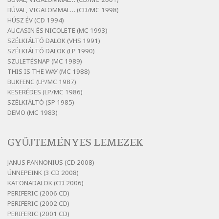
Bertók László: El-elképzelem a falansztert
BÚVAL, VIGALOMMAL… (CD/MC 1998)
Szélkiáltó
HÚSZ ÉV (CD 1994)
Bertók László: Elmenni kevés, itt maradni
AUCASIN ÉS NICOLETE (MC 1993)
sok
SZÉLKIÁLTÓ DALOK (VHS 1991)
Szélkiáltó
SZÉLKIÁLTÓ DALOK (LP 1990)
Bertók László: Mintha már pénteken
SZÜLETÉSNAP (MC 1989)
vasárnap
THIS IS THE WAY (MC 1988)
BUKFENC (LP/MC 1987)
Szélkiáltó
KESERÉDES (LP/MC 1986)
Bertók László: Ó, az a hol volt vicinális
SZÉLKIÁLTÓ (SP 1985)
Szélkiáltó
DEMO (MC 1983)
Bertók László: Sárga őszi vers
Szélkiáltó
GYŰJTEMÉNYES LEMEZEK
Bertók László: Vásáros
Szélkiáltó
JANUS PANNONIUS (CD 2008)
ÜNNEPEINK (3 CD 2008)
Bertók László: Vizibolt
KATONADALOK (CD 2006)
Szélkiáltó
PERIFERIC (2006 CD)
Bornemissza Endre: Szitakötő
PERIFERIC (2002 CD)
Szélkiáltó
PERIFERIC (2001 CD)