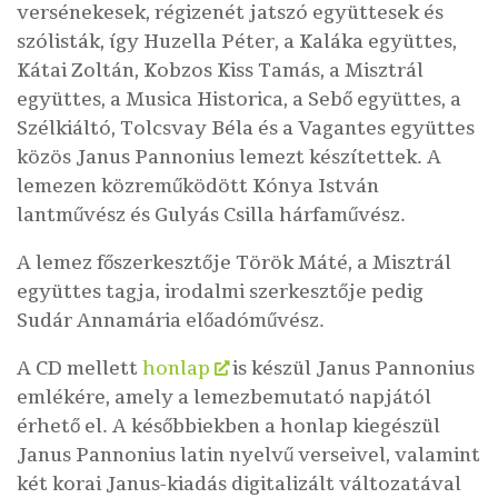
versénekesek, régizenét jatszó együttesek és
szólisták, így
Huzella Péter, a Kaláka együttes,
Kátai Zoltán, Kobzos Kiss Tamás, a Misztrál
együttes, a Musica Historica, a Sebő együttes, a
Szélkiáltó, Tolcsvay Béla és a Vagantes együttes
közös Janus Pannonius lemezt készítettek. A
lemezen közreműködött
Kónya István
lantművész és
Gulyás Csilla
hárfaművész.
A lemez főszerkesztője
Török Máté
, a Misztrál
együttes tagja, irodalmi szerkesztője pedig
Sudár Annamária
előadóművész.
A CD mellett
honlap
is készül Janus Pannonius
emlékére, amely a lemezbemutató napjától
érhető el. A későbbiekben a honlap kiegészül
Janus Pannonius latin nyelvű verseivel, valamint
két korai Janus-kiadás digitalizált változatával