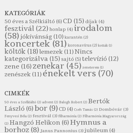
Pákolitz István: Altató
KATEGÓRIÁK
Szélkiáltó
CD
(15)
50 éves a Szélkiáltó
(6)
díjak
(4)
Pákolitz István: Bakarasz
irodalom
fesztivál
(22)
honlap
(4)
Szélkiáltó
(58)
jókívánság
(10)
karantén
(2)
Pákolitz István: Csiga-biga
koncertek
(81)
koronavírus
(2)
Szélkiáltó
kották
(1)
költők
(18)
Nincs
lemezek
(11)
Pákolitz István: Kiolvasó
kategorizálva
(15)
televízió
(12)
sajtó
(5)
Szélkiáltó
zenekar
(45)
zene
(16)
zeneterem
(1)
Páskándi Géza: Madárijesztő
énekelt vers
(70)
zenészek
(11)
Szélkiáltó
Ratkó József: Tánc
CIMKÉK
Szélkiáltó
Bertók
Robert Burns: Árpa Jankó
50 éves a Szélkiáltó
(2)
advent
(2)
Balogh Robert
(2)
bor
(9)
László
(6)
CD
(4)
Szélkiáltó
Dombóvár
(3)
Cseh Tamás
(2)
fesztivál
(3)
Fenyvesi Béla
(2)
filharmónia
(2)
Filharmónia Magyarország
Robert Burns: Most hoci a számlát
Hymnus a
Hangzó Helikon
(6)
(2)
Szélkiáltó
borhoz
(8)
jubileum
(4)
Janus Pannonius
(3)