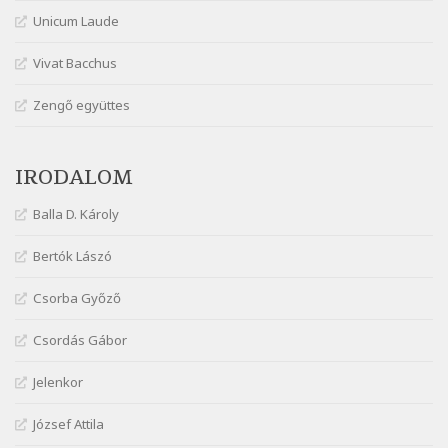
Szélkiáltó
Unicum Laude
Márai Sándor: Harminc
Vivat Bacchus
Szélkiáltó
Márai Sándor: Hol vagyok?
Zengő együttes
Szélkiáltó
Márai Sándor: Tavasz
IRODALOM
Szélkiáltó
Márai Sándor: Ujjgyakorlat 8
Balla D. Károly
Szélkiáltó
Márai Sándor: Zsoltár
Bertók Lászó
Szélkiáltó
Csorba Győző
Mária Sándor: Hallgatás
Szélkiáltó
Csordás Gábor
Nagy Bandó András: Azt álmodtam
Jelenkor
Szélkiáltó
Nagy Bandó András: Bagon át
József Attila
Szélkiáltó