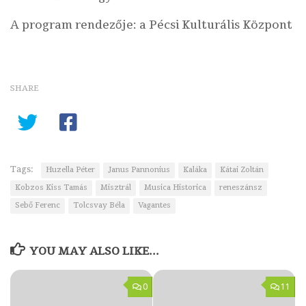
A program rendezője: a
Pécsi Kulturális Központ
SHARE
Tags:
Huzella Péter
Janus Pannonius
Kaláka
Kátai Zoltán
Kobzos Kiss Tamás
Misztrál
Musica Historica
reneszánsz
Sebő Ferenc
Tolcsvay Béla
Vagantes
YOU MAY ALSO LIKE...
0
11