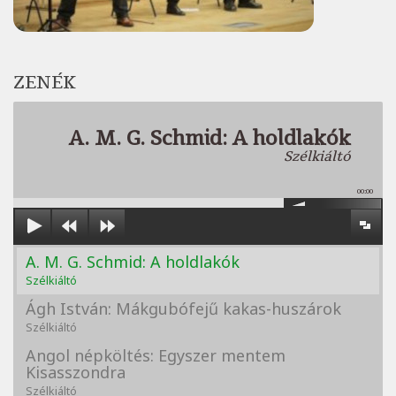
ZENÉK
A. M. G. Schmid: A holdlakók
Szélkiáltó
00:00
A. M. G. Schmid: A holdlakók
Szélkiáltó
Ágh István: Mákgubófejű kakas-huszárok
Szélkiáltó
Angol népköltés: Egyszer mentem
Kisasszondra
Szélkiáltó