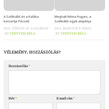
A Szélkiáltó és a Kaláka
Meghalt Néma Frigyes, a
koncertje Pécsett
Szélkiáltó egyik alapítója
2011. JÚNIUS 19. VASÁRNAP
2011. MÁRCIUS 8. KEDD
BY
FENYVESI BÉLA
BY
FENYVESI BÉLA
VÉLEMÉNY, HOZZÁSZÓLÁS?
Hozzászólás
*
Név
*
E-mail cím
*