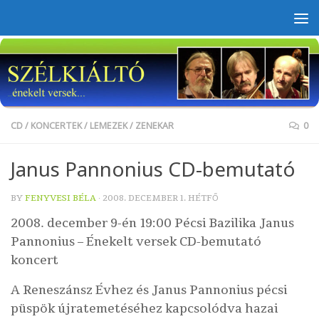
Skip to content
CD
/
KONCERTEK
/
LEMEZEK
/
ZENEKAR
0
Janus Pannonius CD-bemutató
BY
FENYVESI BÉLA
·
2008. DECEMBER 1. HÉTFŐ
2008. december 9-én 19:00 Pécsi Bazilika Janus
Pannonius – Énekelt versek CD-bemutató
koncert
A
Reneszánsz Évhez
és
Janus Pannonius
pécsi
püspök újratemetéséhez kapcsolódva hazai