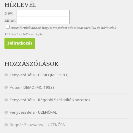
HÍRLEVÉL
Szélkiáltó
Név:
Nagy Bandó András: Pöttyös katica
Email:
Szélkiáltó
Hozzájárulok ahhoz, hogy a megadott adataimat tárolják és hírlevelek
Nagy Bandó András: Scarabeus
küldéséhez felhasználják
Szélkiáltó
Nagy Bandó András: Ülj le csak egyszer
Szélkiáltó
Nagy Bandó András: Vakondok
HOZZÁSZÓLÁSOK
Szélkiáltó
Fenyvesi Béla
-
DEMO (MC 1983)
Nagy Bandó András: Vizilóblues
Szélkiáltó
Ádám
-
DEMO (MC 1983)
Nemes Nagy Ágnes: Mit beszél a tengelice?
Fenyvesi Béla
-
Régebbi Szélkiáltó koncertek
Szélkiáltó
Népköltés: Most érkeztünk
Fenyvesi Béla
-
ÜZENŐFAL
Szélkiáltó
Népköltés: Reggeli köszöntő
Bognár Zsuzsanna
-
ÜZENŐFAL
Szélkiáltó