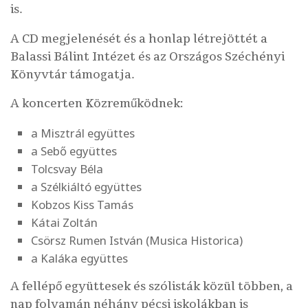
is.
A CD megjelenését és a honlap létrejöttét a
Balassi Bálint Intézet
és az
Országos Széchényi
Könyvtár
támogatja.
A koncerten Közreműködnek:
a Misztrál együttes
a Sebő együttes
Tolcsvay Béla
a Szélkiáltó együttes
Kobzos Kiss Tamás
Kátai Zoltán
Csörsz Rumen István (Musica Historica)
a Kaláka együttes
A fellépő együttesek és szólisták közül többen, a
nap folyamán néhány pécsi iskolákban is