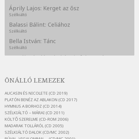
Áprily Lajos: Kerget az ősz
Szélkiáltó
Balassi Bálint: Celiához
Szélkiáltó
Bella István: Tánc
Szélkiáltó
Bertók László: A kukára is fel vagy írva
Szélkiáltó
Bertók László: A lélegzetvételnyi csöndben
ÖNÁLLÓ LEMEZEK
Szélkiáltó
Bertók László: Az arcodra, ha nem vigyázol
AUCASIN ÉS NICOLETE (CD 2019)
Szélkiáltó
PLATÓN BENÉZ AZ ABLAKON (CD 2017)
Bertók László: Dinnye Döme
HYMNUS A BORHOZ (CD 2014)
SZÉLKIÁLTÓ – MÁRAI (CD 2011)
Szélkiáltó
KÖLTŐ SZERELME (CD-ROM 2006)
Bertók László: Diófa-levélen
MADARAK TOLLÁRÓL (CD 2005)
Szélkiáltó
SZÉLKIÁLTÓ DALOK (CD/MC 2002)
BÚVAL, VIGALOMMAL… (CD/MC 2001)