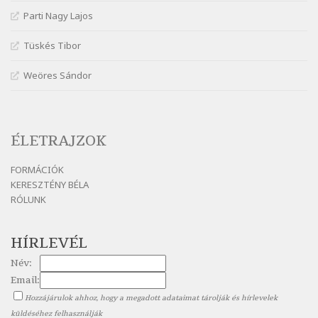
Nagy Bandó András: Harkály doktor
Parti Nagy Lajos
Szélkiáltó
Nagy Bandó András: Hogyha egyszer
Tüskés Tibor
Szélkiáltó
Weöres Sándor
Nagy Bandó András: Ki vagyok?
Szélkiáltó
Nagy Bandó András: Medvevers
Szélkiáltó
ÉLETRAJZOK
Nagy Bandó András: Mesét kérek
FORMÁCIÓK
Szélkiáltó
KERESZTÉNY BÉLA
Nagy Bandó András: Nyári éj
RÓLUNK
Szélkiáltó
Nagy Bandó András: Nyolc pók
HÍRLEVÉL
Szélkiáltó
Név:
Nagy Bandó András: Pöttyös katica
Email:
Szélkiáltó
Hozzájárulok ahhoz, hogy a megadott adataimat tárolják és hírlevelek
Nagy Bandó András: Scarabeus
küldéséhez felhasználják