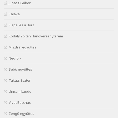
Márai Sándor: A fehér erdő
Juhász Gábor
Szélkiáltó
Márai Sándor: A világ füst
Kaláka
Szélkiáltó
Kispál és a Borz
Márai Sándor: Ámen
Szélkiáltó
Kodály Zoltán Hangversenyterem
Márai Sándor: Azt hiszi szerelmes
Misztrál együttes
Szélkiáltó
Márai Sándor: Dalocska
Neofolk
Szélkiáltó
Márai Sándor: Együgyű vers gyorsvonatban
Sebő együttes
Szélkiáltó
Takáts Eszter
Márai Sándor: Ez a kávéház
Szélkiáltó
Unicum Laude
Márai Sándor: Harminc
Vivat Bacchus
Szélkiáltó
Márai Sándor: Hol vagyok?
Zengő együttes
Szélkiáltó