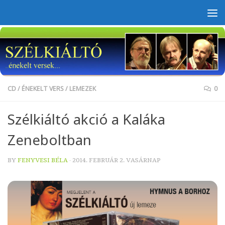
Skip to content
CD
/
ÉNEKELT VERS
/
LEMEZEK
0
Szélkiáltó akció a Kaláka
Zeneboltban
BY
FENYVESI BÉLA
·
2014. FEBRUÁR 2. VASÁRNAP