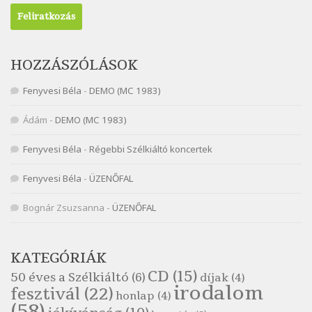
Szélkiáltó
Nagy Bandó András: Ülj le csak egyszer
Szélkiáltó
Nagy Bandó András: Vakondok
HOZZÁSZÓLÁSOK
Szélkiáltó
Fenyvesi Béla
-
DEMO (MC 1983)
Nagy Bandó András: Vizilóblues
Szélkiáltó
Ádám
-
DEMO (MC 1983)
Nemes Nagy Ágnes: Mit beszél a tengelice?
Fenyvesi Béla
-
Régebbi Szélkiáltó koncertek
Szélkiáltó
Népköltés: Most érkeztünk
Fenyvesi Béla
-
ÜZENŐFAL
Szélkiáltó
Népköltés: Reggeli köszöntő
Bognár Zsuzsanna
-
ÜZENŐFAL
Szélkiáltó
Pákolitz István: Altató
KATEGÓRIÁK
Szélkiáltó
CD
(15)
50 éves a Szélkiáltó
(6)
díjak
(4)
Pákolitz István: Bakarasz
irodalom
fesztivál
(22)
honlap
(4)
Szélkiáltó
(58)