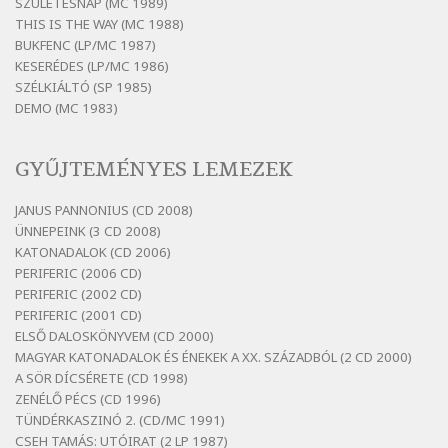
Bertók László: Mintha már pénteken
SZÜLETÉSNAP (MC 1989)
vasárnap
THIS IS THE WAY (MC 1988)
BUKFENC (LP/MC 1987)
Szélkiáltó
KESERÉDES (LP/MC 1986)
Bertók László: Ó, az a hol volt vicinális
SZÉLKIÁLTÓ (SP 1985)
Szélkiáltó
DEMO (MC 1983)
Bertók László: Sárga őszi vers
Szélkiáltó
GYŰJTEMÉNYES LEMEZEK
Bertók László: Vásáros
Szélkiáltó
JANUS PANNONIUS (CD 2008)
ÜNNEPEINK (3 CD 2008)
Bertók László: Vizibolt
KATONADALOK (CD 2006)
Szélkiáltó
PERIFERIC (2006 CD)
Bornemissza Endre: Szitakötő
PERIFERIC (2002 CD)
Szélkiáltó
PERIFERIC (2001 CD)
ELSŐ DALOSKÖNYVEM (CD 2000)
Detlev von Liliencron: Bölcsődal
MAGYAR KATONADALOK ÉS ÉNEKEK A XX. SZÁZADBÓL (2 CD 2000)
Szélkiáltó
A SÖR DÍCSÉRETE (CD 1998)
Fenyvesi Béla: Lesz-e még menedék?
ZENÉLŐ PÉCS (CD 1996)
Szélkiáltó
TÜNDÉRKASZINÓ 2. (CD/MC 1991)
CSEH TAMÁS: UTÓIRAT (2 LP 1987)