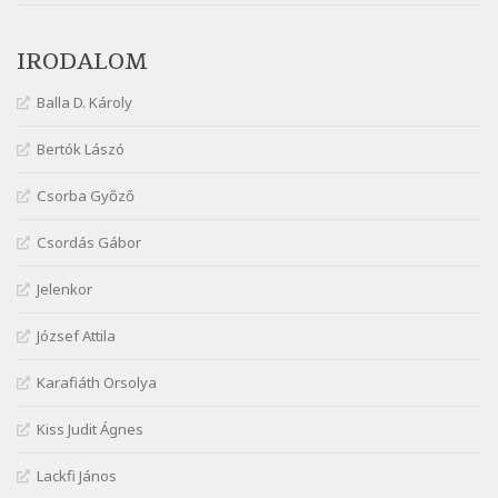
Márai Sándor: Tavasz
IRODALOM
Szélkiáltó
Márai Sándor: Ujjgyakorlat 8
Balla D. Károly
Szélkiáltó
Márai Sándor: Zsoltár
Bertók Lászó
Szélkiáltó
Csorba Győző
Mária Sándor: Hallgatás
Szélkiáltó
Csordás Gábor
Nagy Bandó András: Azt álmodtam
Jelenkor
Szélkiáltó
Nagy Bandó András: Bagon át
József Attila
Szélkiáltó
Nagy Bandó András: Botos tánc
Karafiáth Orsolya
Szélkiáltó
Kiss Judit Ágnes
Nagy Bandó András: Egérút
Szélkiáltó
Lackfi János