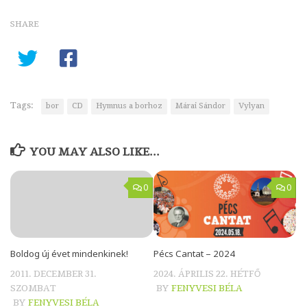
SHARE
Tags:
bor
CD
Hymnus a borhoz
Márai Sándor
Vylyan
YOU MAY ALSO LIKE...
0
0
Boldog új évet mindenkinek!
Pécs Cantat – 2024
2011. DECEMBER 31.
2024. ÁPRILIS 22. HÉTFŐ
SZOMBAT
BY
FENYVESI BÉLA
BY
FENYVESI BÉLA