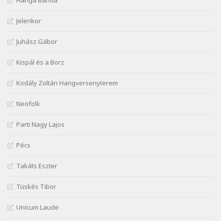
Hanga Banda
Szélkiáltó
Jelenkor
József Attila: Jaj, majdnem
Szélkiáltó
Juhász Gábor
József Attila: Mikor az uccán
Szélkiáltó
Kispál és a Borz
József Attila: Minden s mindenki
Kodály Zoltán Hangversenyterem
Szélkiáltó
József Attila: Mióta elmentél
Neofolk
Szélkiáltó
Parti Nagy Lajos
József Attila: Ne bántsda gyönge nőt
Szélkiáltó
Pécs
József Attila: Óda – Mellékdal
Szélkiáltó
Takáts Eszter
József Attila: Ringató
Tüskés Tibor
Szélkiáltó
József Attila: Szerelmesvers
Unicum Laude
Szélkiáltó