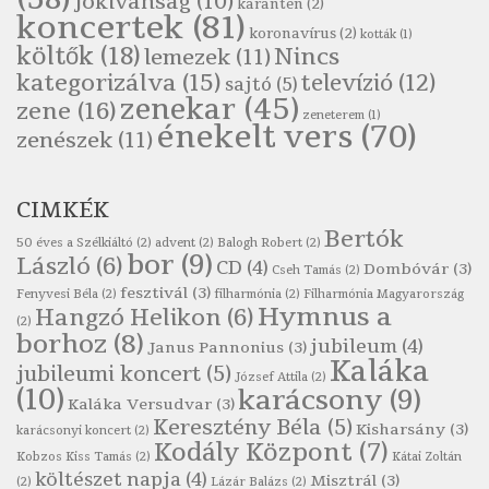
jókívánság
(10)
karantén
(2)
Pákolitz István: Csiga-biga
koncertek
(81)
koronavírus
(2)
Szélkiáltó
kották
(1)
költők
(18)
Nincs
lemezek
(11)
Pákolitz István: Kiolvasó
kategorizálva
(15)
televízió
(12)
sajtó
(5)
Szélkiáltó
zenekar
(45)
zene
(16)
zeneterem
(1)
Páskándi Géza: Madárijesztő
énekelt vers
(70)
zenészek
(11)
Szélkiáltó
Ratkó József: Tánc
CIMKÉK
Szélkiáltó
Bertók
Robert Burns: Árpa Jankó
50 éves a Szélkiáltó
(2)
advent
(2)
Balogh Robert
(2)
bor
(9)
László
(6)
CD
(4)
Szélkiáltó
Dombóvár
(3)
Cseh Tamás
(2)
fesztivál
(3)
Fenyvesi Béla
(2)
filharmónia
(2)
Filharmónia Magyarország
Robert Burns: Most hoci a számlát
Hymnus a
Hangzó Helikon
(6)
(2)
Szélkiáltó
borhoz
(8)
jubileum
(4)
Janus Pannonius
(3)
Robert Burns: Most hoci a számlát
Kaláka
jubileumi koncert
(5)
József Attila
(2)
Szélkiáltó
(10)
karácsony
(9)
Kaláka Versudvar
(3)
Robert Burns: Nagyhasú flaskó…
Keresztény Béla
(5)
Kisharsány
(3)
karácsonyi koncert
(2)
Szélkiáltó
Kodály Központ
(7)
Kobzos Kiss Tamás
(2)
Kátai Zoltán
Robert Burns: Skót ital
költészet napja
(4)
Misztrál
(3)
(2)
Lázár Balázs
(2)