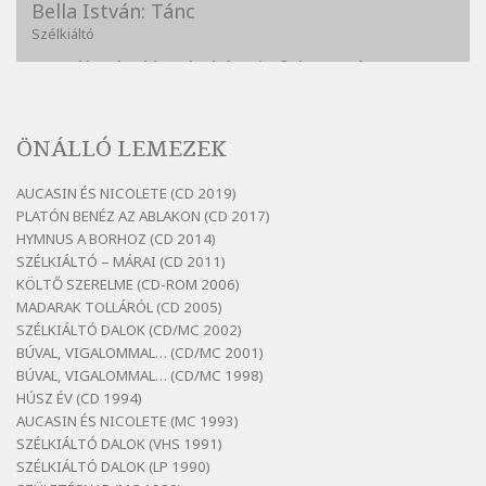
Bella István: Tánc
Szélkiáltó
Bertók László: A kukára is fel vagy írva
Szélkiáltó
Bertók László: A lélegzetvételnyi csöndben
ÖNÁLLÓ LEMEZEK
Szélkiáltó
Bertók László: Az arcodra, ha nem vigyázol
AUCASIN ÉS NICOLETE (CD 2019)
Szélkiáltó
PLATÓN BENÉZ AZ ABLAKON (CD 2017)
Bertók László: Dinnye Döme
HYMNUS A BORHOZ (CD 2014)
SZÉLKIÁLTÓ – MÁRAI (CD 2011)
Szélkiáltó
KÖLTŐ SZERELME (CD-ROM 2006)
Bertók László: Diófa-levélen
MADARAK TOLLÁRÓL (CD 2005)
Szélkiáltó
SZÉLKIÁLTÓ DALOK (CD/MC 2002)
BÚVAL, VIGALOMMAL… (CD/MC 2001)
Bertók László: El-elképzelem a falansztert
BÚVAL, VIGALOMMAL… (CD/MC 1998)
Szélkiáltó
HÚSZ ÉV (CD 1994)
Bertók László: Elmenni kevés, itt maradni
AUCASIN ÉS NICOLETE (MC 1993)
sok
SZÉLKIÁLTÓ DALOK (VHS 1991)
Szélkiáltó
SZÉLKIÁLTÓ DALOK (LP 1990)