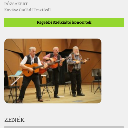
RÓZSAKERT
Kovász Családi Fesztivál
Régebbi Szélkiáltó koncertek
ZENÉK