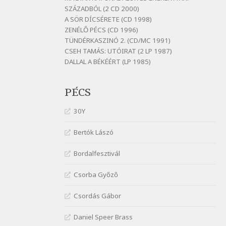
Szélkiáltó
SZÁZADBÓL (2 CD 2000)
A SÖR DÍCSÉRETE (CD 1998)
Bornemissza Endre: Szitakötő
ZENÉLŐ PÉCS (CD 1996)
Szélkiáltó
TÜNDÉRKASZINÓ 2. (CD/MC 1991)
Detlev von Liliencron:
CSEH TAMÁS: UTÓIRAT (2 LP 1987)
Bölcsődal
DALLAL A BÉKÉÉRT (LP 1985)
Szélkiáltó
Fenyvesi Béla: Lesz-e még
PÉCS
menedék?
Szélkiáltó
30Y
Fenyvesi Béla: Szélkiáltó kánon
Szélkiáltó
Bertók Lászó
Galambosi László: Gally-tánc
Bordalfesztivál
Szélkiáltó
Galambosi László: Kalapos
Csorba Győző
Szélkiáltó
Csordás Gábor
Győri László: Jönnek a törökök
Szélkiáltó
Daniel Speer Brass