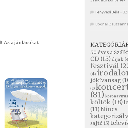
Szélkiáltó koncertek
Fenyvesi Béla
-
ÜZ
Bognár Zsuzsann
l! Az ajánlásokat
KATEGÓRIÁ
50 éves a Szélk
CD
(15)
díjak
(4
fesztivál
(2
irodal
(4)
jókívánság
(1
koncer
(2)
(81)
koronavírus
költők
(18)
l
Nincs
(11)
kategorizál
televí
sajtó
(5)