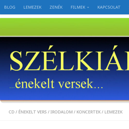
BLOG
LEMEZEK
ZENÉK
FILMEK
KAPCSOLAT
Skip to content
CD
/
ÉNEKELT VERS
/
IRODALOM
/
KONCERTEK
/
LEMEZEK