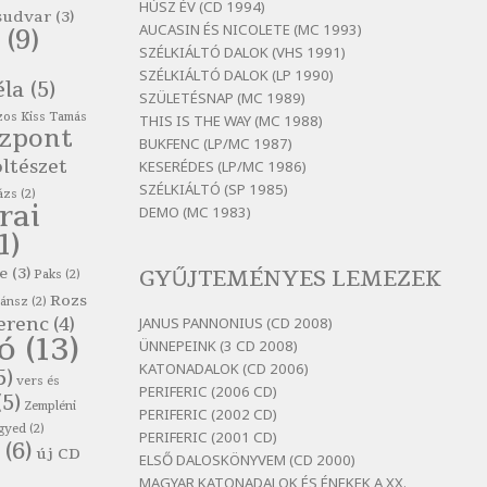
HÚSZ ÉV (CD 1994)
Szélkiáltó
sudvar
(3)
AUCASIN ÉS NICOLETE (MC 1993)
(9)
Bertók László: El-elképzelem a
SZÉLKIÁLTÓ DALOK (VHS 1991)
falansztert
SZÉLKIÁLTÓ DALOK (LP 1990)
éla
(5)
Szélkiáltó
SZÜLETÉSNAP (MC 1989)
os Kiss Tamás
THIS IS THE WAY (MC 1988)
Bertók László: Elmenni kevés,
özpont
itt maradni sok
BUKFENC (LP/MC 1987)
ltészet
KESERÉDES (LP/MC 1986)
Szélkiáltó
SZÉLKIÁLTÓ (SP 1985)
ázs
(2)
Bertók László: Mintha már
rai
DEMO (MC 1983)
pénteken vasárnap
1)
Szélkiáltó
e
(3)
GYŰJTEMÉNYES LEMEZEK
Paks
(2)
Bertók László: Ó, az a hol volt
vicinális
Rozs
zánsz
(2)
erenc
(4)
JANUS PANNONIUS (CD 2008)
Szélkiáltó
tó
(13)
ÜNNEPEINK (3 CD 2008)
Bertók László: Sárga őszi vers
KATONADALOK (CD 2006)
5)
vers és
Szélkiáltó
PERIFERIC (2006 CD)
(5)
Zempléni
PERIFERIC (2002 CD)
Bertók László: Vásáros
gyed
(2)
PERIFERIC (2001 CD)
Szélkiáltó
(6)
új CD
ELSŐ DALOSKÖNYVEM (CD 2000)
Bertók László: Vizibolt
MAGYAR KATONADALOK ÉS ÉNEKEK A XX.