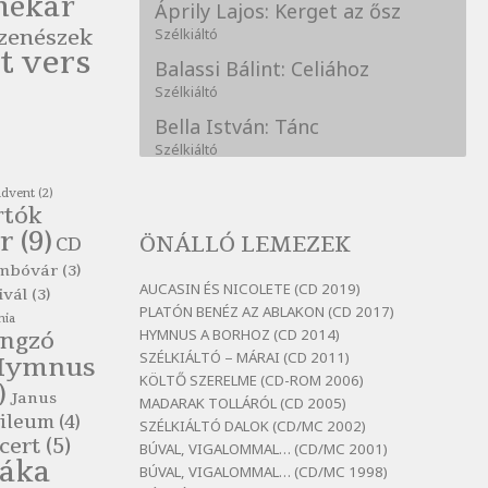
nekar
Áprily Lajos: Kerget az ősz
zenészek
Szélkiáltó
t vers
Balassi Bálint: Celiához
Szélkiáltó
Bella István: Tánc
Szélkiáltó
Bertók László: A kukára is fel
advent
(2)
vagy írva
rtók
Szélkiáltó
r
(9)
ÖNÁLLÓ LEMEZEK
CD
Bertók László: A
mbóvár
(3)
lélegzetvételnyi csöndben
AUCASIN ÉS NICOLETE (CD 2019)
ivál
(3)
Szélkiáltó
PLATÓN BENÉZ AZ ABLAKON (CD 2017)
nia
HYMNUS A BORHOZ (CD 2014)
ngzó
Bertók László: Az arcodra, ha
SZÉLKIÁLTÓ – MÁRAI (CD 2011)
nem vigyázol
Hymnus
KÖLTŐ SZERELME (CD-ROM 2006)
Szélkiáltó
)
Janus
MADARAK TOLLÁRÓL (CD 2005)
Bertók László: Dinnye Döme
ileum
(4)
SZÉLKIÁLTÓ DALOK (CD/MC 2002)
cert
(5)
Szélkiáltó
BÚVAL, VIGALOMMAL… (CD/MC 2001)
láka
BÚVAL, VIGALOMMAL… (CD/MC 1998)
Bertók László: Diófa-levélen