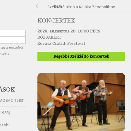
Szélkiáltó akció a Kaláka Zeneboltban
KONCERTEK
2026. augusztus 20. 10:00 PÉCS
RÓZSAKERT
Kovász Családi Fesztivál
hogy a megadott
levelek
Régebbi Szélkiáltó koncertek
ÁSOK
MO (MC 1983)
1983)
gebbi