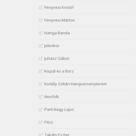
J. A. Rimbaud: Kenyérlesők
Fenyvesi Kristóf
Szélkiáltó
Janus Pannonius: Könyörgés az
Fenyvesi Márton
istenekhez a török ellen hadba
induló Mátyás királyért
Hanga Banda
Szélkiáltó
Janus Pannonius:
Jelenkor
Névváltoztatásáról
Szélkiáltó
Juhász Gábor
József Attila: Csók kérés
Kispál és a Borz
tavasszal
Szélkiáltó
Kodály Zoltán Hangversenyterem
József Attila: Hajad az ujjamé
Szélkiáltó
Neofolk
József Attila: Jaj, majdnem
Parti Nagy Lajos
Szélkiáltó
József Attila: Mikor az uccán
Pécs
Szélkiáltó
Takáts Eszter