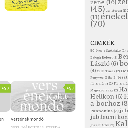
ze
zene
(16)
(45)
zeneterem
(1)
énekel
(11)
(70)
CIMKÉK
50 éves a Szélkiáltó
(2)
Be
Balogh Robert
(2)
bo
László
(6)
(4)
Do
Cseh Tamás
(2)
feszt
Fenyvesi Béla
(2)
filharmónia
(2)
Filharmó
Ha
0
0
Magyarország
(2)
Helikon
(6)
a borhoz
(8
jub
Pannonius
(3)
jubileumi kon
en
Versénekmondó
Ka
József Attila
(2)
2023. MÁRCIUS 15. SZERDA