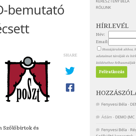
KERESZTÉNY BÉLA
D-bemutató
RÓLUNK
csett
HÍRLEVÉL
Név:
Email:
Hozzájárulok ahhoz, 
SHARE
adataimat tárolják és hír
küldéséhez felhasználják
HOZZÁSZÓL
Fenyvesi Béla
-
DE
Ádám
-
DEMO (MC 
 Szőlőbirtok és
Fenyvesi Béla
-
Ré