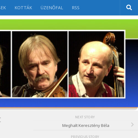
SEK
KOTTÁK
ÜZENŐFAL
RSS
NEXT STORY
K
Meghalt Keresztény Béla
PREVIOUS STORY