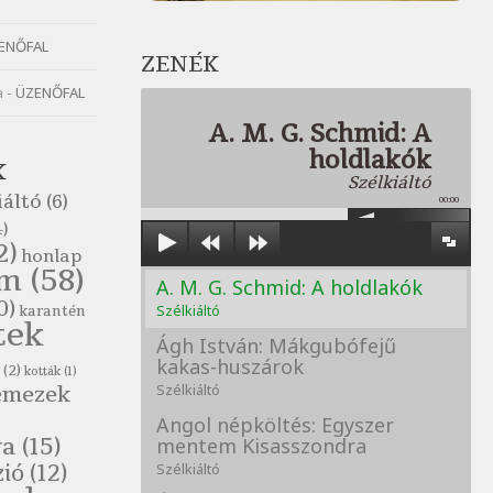
ENŐFAL
ZENÉK
a
-
ÜZENŐFAL
A. M. G. Schmid: A
holdlakók
K
Szélkiáltó
iáltó
(6)
00:00
)
2)
honlap
om
(58)
A. M. G. Schmid: A holdlakók
0)
Szélkiáltó
karantén
tek
Ágh István: Mákgubófejű
kakas-huszárok
(2)
kották
(1)
emezek
Szélkiáltó
Angol népköltés: Egyszer
va
(15)
mentem Kisasszondra
zió
(12)
Szélkiáltó