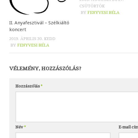
CSÜTÖRTÖK
BY
FENYVESI BÉLA
II. Anyafesztivál – Szélkiáltó
koncert
2019. ÁPRILIS 30. KEDD
BY
FENYVESI BÉLA
VÉLEMÉNY, HOZZÁSZÓLÁS?
Hozzászólás
*
Név
*
E-mail cí