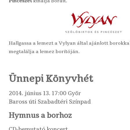
Pincészet
kínálja borait.
Hallgassa a lemezt a Vylyan által ajánlott borokka
megtalálja a lemez borítóján.
Ünnepi Könyvhét
2014. június 13. 17:00 Győr
Baross úti Szabadtéri Színpad
Hymnus a borhoz
CD-bemutató koncert