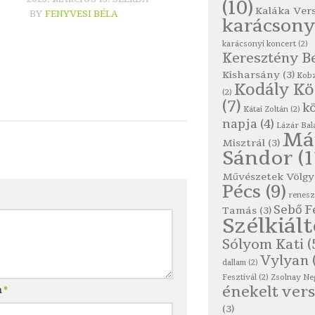
(10)
Kaláka Ver
BY
FENYVESI BÉLA
karácsony
karácsonyi koncert
(2)
Keresztény B
Kisharsány
(3)
Kobz
Kodály K
(2)
(7)
kö
Kátai Zoltán
(2)
napja
(4)
Lázár Bal
Má
Misztrál
(3)
Sándor
(1
Művészetek Völgy
Pécs
(9)
renes
Sebő F
Tamás
(3)
Szélkiál
Sólyom Kati
(
Vylyan
dallam
(2)
Fesztivál
(2)
Zsolnay Ne
énekelt vers
m
*
(3)