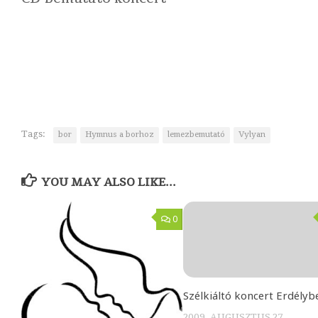
Tags:
bor
Hymnus a borhoz
lemezbemutató
Vylyan
YOU MAY ALSO LIKE...
0
Szélkiáltó koncert Erdélyb
2009. AUGUSZTUS 27.