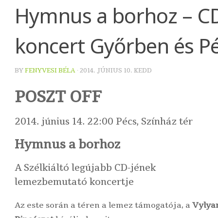
Hymnus a borhoz – C
koncert Győrben és Pé
BY
FENYVESI BÉLA
·
2014. JÚNIUS 10. KEDD
POSZT OFF
2014. június 14. 22:00 Pécs,
Színház tér
Hymnus a borhoz
A Szélkiáltó legújabb CD-jének
lemezbemutató koncertje
Az este során a téren a lemez támogatója, a
Vylyan