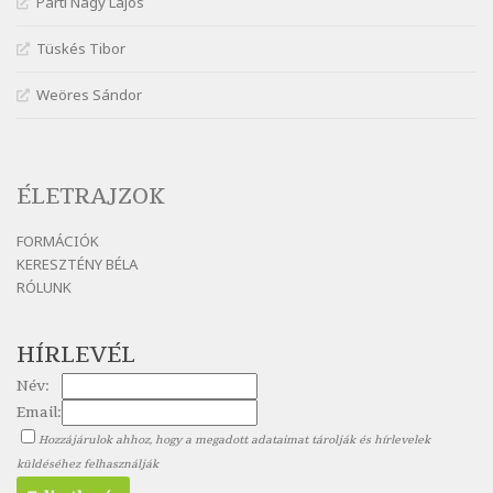
Parti Nagy Lajos
Szélkiáltó
Nagy Bandó András: Hogyha egyszer
Tüskés Tibor
Szélkiáltó
Weöres Sándor
Nagy Bandó András: Ki vagyok?
Szélkiáltó
Nagy Bandó András: Medvevers
Szélkiáltó
ÉLETRAJZOK
Nagy Bandó András: Mesét kérek
FORMÁCIÓK
Szélkiáltó
KERESZTÉNY BÉLA
Nagy Bandó András: Nyári éj
RÓLUNK
Szélkiáltó
Nagy Bandó András: Nyolc pók
HÍRLEVÉL
Szélkiáltó
Név:
Nagy Bandó András: Pöttyös katica
Email:
Szélkiáltó
Hozzájárulok ahhoz, hogy a megadott adataimat tárolják és hírlevelek
Nagy Bandó András: Scarabeus
küldéséhez felhasználják
Szélkiáltó