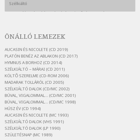
Szélkiáltó
Bertók László: A kukára is fel vagy írva
Szélkiáltó
Bertók László: A lélegzetvételnyi csöndben
ÖNÁLLÓ LEMEZEK
Szélkiáltó
Bertók László: Az arcodra, ha nem vigyázol
AUCASIN ÉS NICOLETE (CD 2019)
Szélkiáltó
PLATÓN BENÉZ AZ ABLAKON (CD 2017)
Bertók László: Dinnye Döme
HYMNUS A BORHOZ (CD 2014)
SZÉLKIÁLTÓ – MÁRAI (CD 2011)
Szélkiáltó
KÖLTŐ SZERELME (CD-ROM 2006)
Bertók László: Diófa-levélen
MADARAK TOLLÁRÓL (CD 2005)
Szélkiáltó
SZÉLKIÁLTÓ DALOK (CD/MC 2002)
BÚVAL, VIGALOMMAL… (CD/MC 2001)
Bertók László: El-elképzelem a falansztert
BÚVAL, VIGALOMMAL… (CD/MC 1998)
Szélkiáltó
HÚSZ ÉV (CD 1994)
Bertók László: Elmenni kevés, itt maradni
AUCASIN ÉS NICOLETE (MC 1993)
sok
SZÉLKIÁLTÓ DALOK (VHS 1991)
Szélkiáltó
SZÉLKIÁLTÓ DALOK (LP 1990)
Bertók László: Mintha már pénteken
SZÜLETÉSNAP (MC 1989)