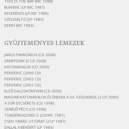
vasárnap
THIS IS THE WAY (MC 1988)
BUKFENC (LP/MC 1987)
Szélkiáltó
KESERÉDES (LP/MC 1986)
Bertók László: Ó, az a hol volt vicinális
SZÉLKIÁLTÓ (SP 1985)
Szélkiáltó
DEMO (MC 1983)
Bertók László: Sárga őszi vers
Szélkiáltó
GYŰJTEMÉNYES LEMEZEK
Bertók László: Vásáros
Szélkiáltó
JANUS PANNONIUS (CD 2008)
ÜNNEPEINK (3 CD 2008)
Bertók László: Vizibolt
KATONADALOK (CD 2006)
Szélkiáltó
PERIFERIC (2006 CD)
Bornemissza Endre: Szitakötő
PERIFERIC (2002 CD)
Szélkiáltó
PERIFERIC (2001 CD)
ELSŐ DALOSKÖNYVEM (CD 2000)
Detlev von Liliencron: Bölcsődal
MAGYAR KATONADALOK ÉS ÉNEKEK A XX. SZÁZADBÓL (2 CD 2000)
Szélkiáltó
A SÖR DÍCSÉRETE (CD 1998)
Fenyvesi Béla: Lesz-e még menedék?
ZENÉLŐ PÉCS (CD 1996)
Szélkiáltó
TÜNDÉRKASZINÓ 2. (CD/MC 1991)
CSEH TAMÁS: UTÓIRAT (2 LP 1987)
Fenyvesi Béla: Szélkiáltó kánon
DALLAL A BÉKÉÉRT (LP 1985)