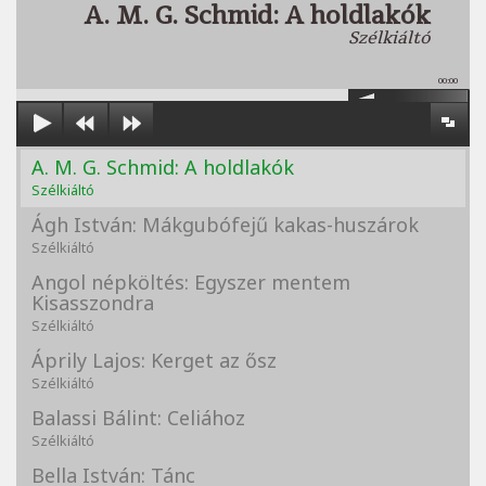
A. M. G. Schmid: A holdlakók
Szélkiáltó
00:00
A. M. G. Schmid: A holdlakók
Szélkiáltó
Ágh István: Mákgubófejű kakas-huszárok
Szélkiáltó
Angol népköltés: Egyszer mentem
Kisasszondra
Szélkiáltó
Áprily Lajos: Kerget az ősz
Szélkiáltó
Balassi Bálint: Celiához
Szélkiáltó
Bella István: Tánc