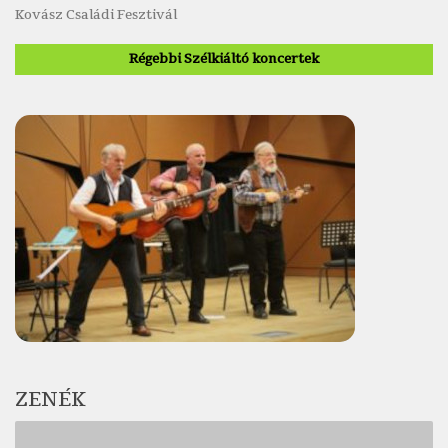
Kovász Családi Fesztivál
Régebbi Szélkiáltó koncertek
ZENÉK