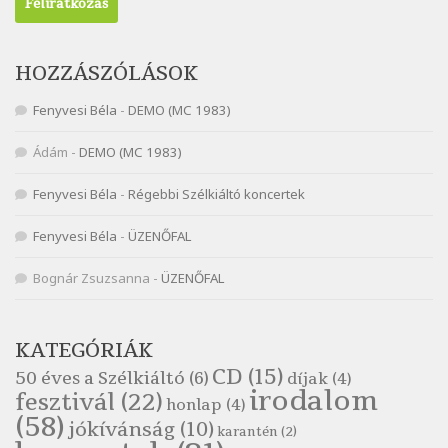
Nagy Bandó András: Ülj le csak egyszer
Szélkiáltó
Nagy Bandó András: Vakondok
HOZZÁSZÓLÁSOK
Szélkiáltó
Fenyvesi Béla
-
DEMO (MC 1983)
Nagy Bandó András: Vizilóblues
Szélkiáltó
Ádám
-
DEMO (MC 1983)
Nemes Nagy Ágnes: Mit beszél a tengelice?
Fenyvesi Béla
-
Régebbi Szélkiáltó koncertek
Szélkiáltó
Népköltés: Most érkeztünk
Fenyvesi Béla
-
ÜZENŐFAL
Szélkiáltó
Népköltés: Reggeli köszöntő
Bognár Zsuzsanna
-
ÜZENŐFAL
Szélkiáltó
Pákolitz István: Altató
KATEGÓRIÁK
Szélkiáltó
CD
(15)
50 éves a Szélkiáltó
(6)
díjak
(4)
Pákolitz István: Bakarasz
irodalom
fesztivál
(22)
honlap
(4)
Szélkiáltó
(58)
jókívánság
(10)
karantén
(2)
Pákolitz István: Csiga-biga