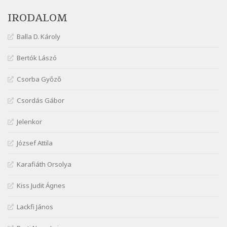
Márai Sándor: Tavasz
IRODALOM
Szélkiáltó
Márai Sándor: Ujjgyakorlat 8
Balla D. Károly
Szélkiáltó
Márai Sándor: Zsoltár
Bertók Lászó
Szélkiáltó
Csorba Győző
Mária Sándor: Hallgatás
Szélkiáltó
Csordás Gábor
Nagy Bandó András: Azt álmodtam
Jelenkor
Szélkiáltó
Nagy Bandó András: Bagon át
József Attila
Szélkiáltó
Nagy Bandó András: Botos tánc
Karafiáth Orsolya
Szélkiáltó
Kiss Judit Ágnes
Nagy Bandó András: Egérút
Szélkiáltó
Lackfi János
Nagy Bandó András: Harkály doktor