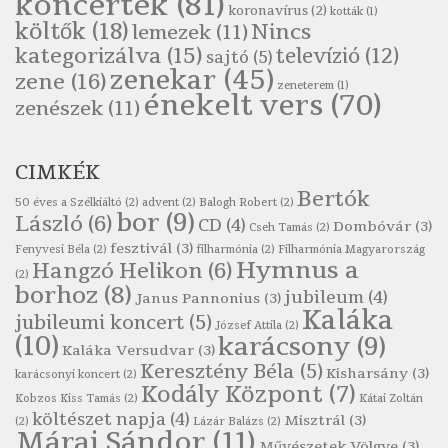
koncertek
(81)
koronavírus
(2)
Szélkiáltó
kották
(1)
költők
(18)
Nincs
lemezek
(11)
Pákolitz István: Kiolvasó
kategorizálva
(15)
televízió
(12)
sajtó
(5)
Szélkiáltó
zenekar
(45)
zene
(16)
zeneterem
(1)
Páskándi Géza: Madárijesztő
énekelt vers
(70)
zenészek
(11)
Szélkiáltó
Ratkó József: Tánc
CIMKÉK
Szélkiáltó
Bertók
Robert Burns: Árpa Jankó
50 éves a Szélkiáltó
(2)
advent
(2)
Balogh Robert
(2)
bor
(9)
László
(6)
CD
(4)
Szélkiáltó
Dombóvár
(3)
Cseh Tamás
(2)
fesztivál
(3)
Fenyvesi Béla
(2)
filharmónia
(2)
Filharmónia Magyarország
Robert Burns: Most hoci a számlát
Hymnus a
Hangzó Helikon
(6)
(2)
Szélkiáltó
borhoz
(8)
jubileum
(4)
Janus Pannonius
(3)
Robert Burns: Most hoci a számlát
Kaláka
jubileumi koncert
(5)
József Attila
(2)
Szélkiáltó
(10)
karácsony
(9)
Kaláka Versudvar
(3)
Robert Burns: Nagyhasú flaskó…
Keresztény Béla
(5)
Kisharsány
(3)
karácsonyi koncert
(2)
Szélkiáltó
Kodály Központ
(7)
Kobzos Kiss Tamás
(2)
Kátai Zoltán
Robert Burns: Skót ital
költészet napja
(4)
Misztrál
(3)
(2)
Lázár Balázs
(2)
Márai Sándor
(11)
Szélkáltó
Művészetek Völgye
(3)