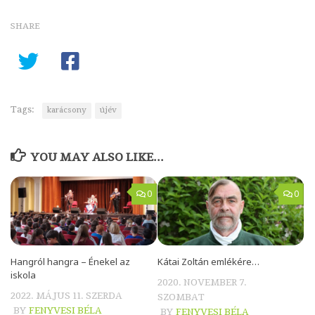
SHARE
Tags:
karácsony
újév
YOU MAY ALSO LIKE...
0
0
Hangról hangra – Énekel az
Kátai Zoltán emlékére…
iskola
2020. NOVEMBER 7.
2022. MÁJUS 11. SZERDA
SZOMBAT
BY
FENYVESI BÉLA
BY
FENYVESI BÉLA