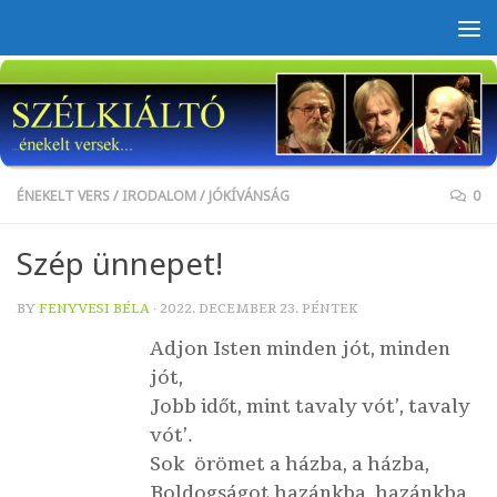
Skip to content
ÉNEKELT VERS
/
IRODALOM
/
JÓKÍVÁNSÁG
0
Szép ünnepet!
BY
FENYVESI BÉLA
·
2022. DECEMBER 23. PÉNTEK
Adjon Isten minden jót, minden
jót,
Jobb időt, mint tavaly vót’, tavaly
vót’.
Sok örömet a házba, a házba,
Boldogságot hazánkba, hazánkba.