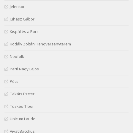
Jelenkor
József Attila: Jaj, majdnem
Szélkiáltó
Juhász Gábor
József Attila: Mikor az uccán
Szélkiáltó
Kispál és a Borz
József Attila: Minden s mindenki
Kodály Zoltán Hangversenyterem
Szélkiáltó
József Attila: Mióta elmentél
Neofolk
Szélkiáltó
Parti Nagy Lajos
József Attila: Ne bántsda gyönge nőt
Szélkiáltó
Pécs
József Attila: Óda – Mellékdal
Szélkiáltó
Takáts Eszter
József Attila: Ringató
Tüskés Tibor
Szélkiáltó
József Attila: Szerelmesvers
Unicum Laude
Szélkiáltó
Vivat Bacchus