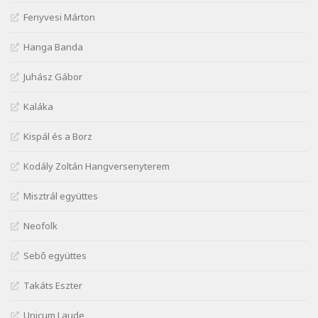
Szélkiáltó
Fenyvesi Márton
Lakner Tamás: Eljöttünk mi jó este
Szélkiáltó
Hanga Banda
Márai Sándor: A fehér erdő
Juhász Gábor
Szélkiáltó
Márai Sándor: A világ füst
Kaláka
Szélkiáltó
Kispál és a Borz
Márai Sándor: Ámen
Szélkiáltó
Kodály Zoltán Hangversenyterem
Márai Sándor: Azt hiszi szerelmes
Misztrál együttes
Szélkiáltó
Márai Sándor: Dalocska
Neofolk
Szélkiáltó
Márai Sándor: Együgyű vers gyorsvonatban
Sebő együttes
Szélkiáltó
Takáts Eszter
Márai Sándor: Ez a kávéház
Szélkiáltó
Unicum Laude