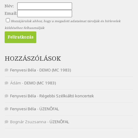
Név:
Nagy Bandó András: Pöttyös katica
Email:
Szélkiáltó
Hozzájárulok ahhoz, hogy a megadott adataimat tárolják és hírlevelek
Nagy Bandó András: Scarabeus
küldéséhez felhasználják
Szélkiáltó
Nagy Bandó András: Ülj le csak egyszer
Szélkiáltó
Nagy Bandó András: Vakondok
HOZZÁSZÓLÁSOK
Szélkiáltó
Fenyvesi Béla
-
DEMO (MC 1983)
Nagy Bandó András: Vizilóblues
Szélkiáltó
Ádám
-
DEMO (MC 1983)
Nemes Nagy Ágnes: Mit beszél a tengelice?
Fenyvesi Béla
-
Régebbi Szélkiáltó koncertek
Szélkiáltó
Népköltés: Most érkeztünk
Fenyvesi Béla
-
ÜZENŐFAL
Szélkiáltó
Népköltés: Reggeli köszöntő
Bognár Zsuzsanna
-
ÜZENŐFAL
Szélkiáltó