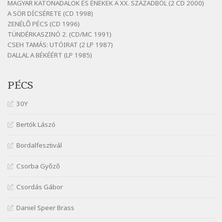
MAGYAR KATONADALOK ÉS ÉNEKEK A XX. SZÁZADBÓL (2 CD 2000)
Szélkiáltó
A SÖR DÍCSÉRETE (CD 1998)
Fenyvesi Béla: Lesz-e még menedék?
ZENÉLŐ PÉCS (CD 1996)
Szélkiáltó
TÜNDÉRKASZINÓ 2. (CD/MC 1991)
CSEH TAMÁS: UTÓIRAT (2 LP 1987)
Fenyvesi Béla: Szélkiáltó kánon
DALLAL A BÉKÉÉRT (LP 1985)
Szélkiáltó
Galambosi László: Gally-tánc
PÉCS
Szélkiáltó
Galambosi László: Kalapos
30Y
Szélkiáltó
Bertók Lászó
Győri László: Jönnek a törökök
Szélkiáltó
Bordalfesztivál
J. A. Rimbaud: Kenyérlesők
Szélkiáltó
Csorba Győző
Janus Pannonius: Könyörgés az istenekhez a
Csordás Gábor
török ellen hadba induló Mátyás királyért
Szélkiáltó
Daniel Speer Brass
Janus Pannonius: Névváltoztatásáról