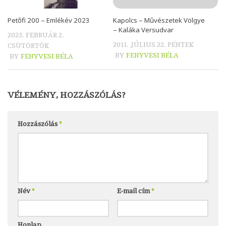
Petőfi 200 – Emlékév 2023
Kapolcs – Művészetek Völgye
– Kaláka Versudvar
2023. FEBRUÁR 2.
2011. JÚLIUS 22. PÉNTEK
CSÜTÖRTÖK
BY
FENYVESI BÉLA
BY
FENYVESI BÉLA
VÉLEMÉNY, HOZZÁSZÓLÁS?
Hozzászólás
*
Név
*
E-mail cím
*
Honlap