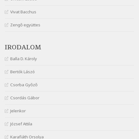
Márai Sándor: Harminc
Vivat Bacchus
Szélkiáltó
Márai Sándor: Hol vagyok?
Zengő együttes
Szélkiáltó
Márai Sándor: Tavasz
IRODALOM
Szélkiáltó
Márai Sándor: Ujjgyakorlat 8
Balla D. Károly
Szélkiáltó
Márai Sándor: Zsoltár
Bertók Lászó
Szélkiáltó
Csorba Győző
Mária Sándor: Hallgatás
Szélkiáltó
Csordás Gábor
Nagy Bandó András: Azt álmodtam
Jelenkor
Szélkiáltó
Nagy Bandó András: Bagon át
József Attila
Szélkiáltó
Nagy Bandó András: Botos tánc
Karafiáth Orsolya