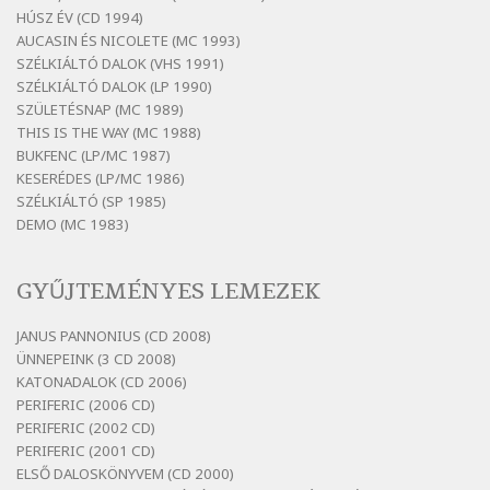
HÚSZ ÉV (CD 1994)
Bertók László: Elmenni kevés, itt maradni
AUCASIN ÉS NICOLETE (MC 1993)
sok
SZÉLKIÁLTÓ DALOK (VHS 1991)
Szélkiáltó
SZÉLKIÁLTÓ DALOK (LP 1990)
Bertók László: Mintha már pénteken
SZÜLETÉSNAP (MC 1989)
vasárnap
THIS IS THE WAY (MC 1988)
BUKFENC (LP/MC 1987)
Szélkiáltó
KESERÉDES (LP/MC 1986)
Bertók László: Ó, az a hol volt vicinális
SZÉLKIÁLTÓ (SP 1985)
Szélkiáltó
DEMO (MC 1983)
Bertók László: Sárga őszi vers
Szélkiáltó
GYŰJTEMÉNYES LEMEZEK
Bertók László: Vásáros
Szélkiáltó
JANUS PANNONIUS (CD 2008)
ÜNNEPEINK (3 CD 2008)
Bertók László: Vizibolt
KATONADALOK (CD 2006)
Szélkiáltó
PERIFERIC (2006 CD)
Bornemissza Endre: Szitakötő
PERIFERIC (2002 CD)
Szélkiáltó
PERIFERIC (2001 CD)
ELSŐ DALOSKÖNYVEM (CD 2000)
Detlev von Liliencron: Bölcsődal