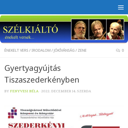
Skip to content
ÉNEKELT VERS
/
IRODALOM
/
JÓKÍVÁNSÁG
/
ZENE
0
Gyertyagyújtás
Tiszaszederkényben
BY
FENYVESI BÉLA
·
2022. DECEMBER 14. SZERDA