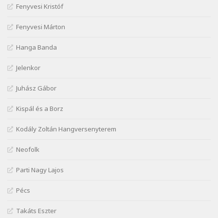
Szélkiáltó
Fenyvesi Kristóf
József Attila: Csók kérés tavasszal
Fenyvesi Márton
Szélkiáltó
József Attila: Hajad az ujjamé
Hanga Banda
Szélkiáltó
Jelenkor
József Attila: Jaj, majdnem
Szélkiáltó
Juhász Gábor
József Attila: Mikor az uccán
Szélkiáltó
Kispál és a Borz
József Attila: Minden s mindenki
Kodály Zoltán Hangversenyterem
Szélkiáltó
József Attila: Mióta elmentél
Neofolk
Szélkiáltó
Parti Nagy Lajos
József Attila: Ne bántsda gyönge nőt
Szélkiáltó
Pécs
József Attila: Óda – Mellékdal
Szélkiáltó
Takáts Eszter