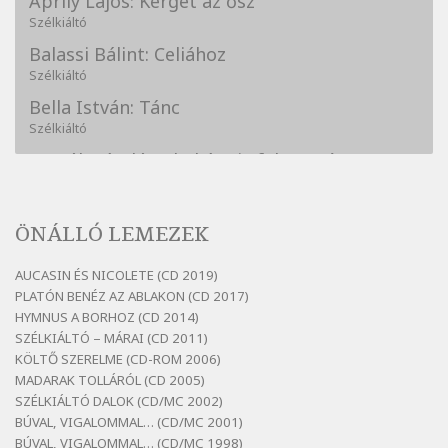
Áprily Lajos: Kerget az ősz
Szélkiáltó
Balassi Bálint: Celiához
Szélkiáltó
Bella István: Tánc
Szélkiáltó
Bertók László: A kukára is fel vagy írva
Szélkiáltó
Bertók László: A lélegzetvételnyi csöndben
ÖNÁLLÓ LEMEZEK
Szélkiáltó
Bertók László: Az arcodra, ha nem vigyázol
AUCASIN ÉS NICOLETE (CD 2019)
Szélkiáltó
PLATÓN BENÉZ AZ ABLAKON (CD 2017)
Bertók László: Dinnye Döme
HYMNUS A BORHOZ (CD 2014)
SZÉLKIÁLTÓ – MÁRAI (CD 2011)
Szélkiáltó
KÖLTŐ SZERELME (CD-ROM 2006)
Bertók László: Diófa-levélen
MADARAK TOLLÁRÓL (CD 2005)
Szélkiáltó
SZÉLKIÁLTÓ DALOK (CD/MC 2002)
BÚVAL, VIGALOMMAL… (CD/MC 2001)
Bertók László: El-elképzelem a falansztert
BÚVAL, VIGALOMMAL… (CD/MC 1998)
Szélkiáltó