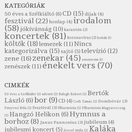
Pákolitz István: Altató
KATEGÓRIÁK
Szélkiáltó
CD
(15)
50 éves a Szélkiáltó
(6)
díjak
(4)
Pákolitz István: Bakarasz
irodalom
fesztivál
(22)
honlap
(4)
Szélkiáltó
(58)
jókívánság
(10)
karantén
(2)
Pákolitz István: Csiga-biga
koncertek
(81)
koronavírus
(2)
Szélkiáltó
kották
(1)
költők
(18)
Nincs
lemezek
(11)
Pákolitz István: Kiolvasó
kategorizálva
(15)
televízió
(12)
sajtó
(5)
Szélkiáltó
zenekar
(45)
zene
(16)
zeneterem
(1)
Páskándi Géza: Madárijesztő
énekelt vers
(70)
zenészek
(11)
Szélkiáltó
Ratkó József: Tánc
CIMKÉK
Szélkiáltó
Bertók
Robert Burns: Árpa Jankó
50 éves a Szélkiáltó
(2)
advent
(2)
Balogh Robert
(2)
bor
(9)
László
(6)
CD
(4)
Szélkiáltó
Dombóvár
(3)
Cseh Tamás
(2)
fesztivál
(3)
Fenyvesi Béla
(2)
filharmónia
(2)
Filharmónia Magyarország
Robert Burns: Most hoci a számlát
Hymnus a
Hangzó Helikon
(6)
(2)
Szélkiáltó
borhoz
(8)
jubileum
(4)
Janus Pannonius
(3)
Robert Burns: Most hoci a számlát
Kaláka
jubileumi koncert
(5)
József Attila
(2)
Szélkiáltó