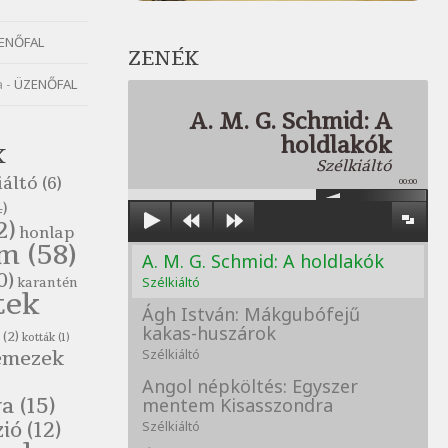
ENŐFAL
ZENÉK
a
-
ÜZENŐFAL
A. M. G. Schmid: A
holdlakók
K
Szélkiáltó
iáltó
(6)
00:00
)
2)
honlap
om
(58)
A. M. G. Schmid: A holdlakók
0)
Szélkiáltó
karantén
tek
Ágh István: Mákgubófejű
kakas-huszárok
(2)
kották
(1)
emezek
Szélkiáltó
Angol népköltés: Egyszer
va
(15)
mentem Kisasszondra
zió
(12)
Szélkiáltó