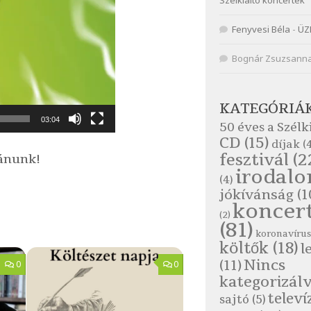
Szélkiáltó koncertek
Fenyvesi Béla
-
ÜZ
Bognár Zsuzsann
KATEGÓRIÁ
03:04
50 éves a Szélk
CD
(15)
díjak
(4
fesztivál
(2
ánunk!
irodal
(4)
jókívánság
(1
koncer
(2)
(81)
koronavírus
költők
(18)
l
Nincs
(11)
0
0
kategorizál
televí
sajtó
(5)