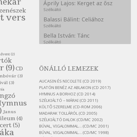
nekar
Áprily Lajos: Kerget az ősz
zenészek
Szélkiáltó
t vers
Balassi Bálint: Celiához
Szélkiáltó
Bella István: Tánc
Szélkiáltó
Bertók László: A kukára is fel
advent
(2)
vagy írva
rtók
Szélkiáltó
r
(9)
ÖNÁLLÓ LEMEZEK
CD
Bertók László: A
mbóvár
(3)
lélegzetvételnyi csöndben
AUCASIN ÉS NICOLETE (CD 2019)
ivál
(3)
Szélkiáltó
PLATÓN BENÉZ AZ ABLAKON (CD 2017)
nia
HYMNUS A BORHOZ (CD 2014)
ngzó
Bertók László: Az arcodra, ha
SZÉLKIÁLTÓ – MÁRAI (CD 2011)
nem vigyázol
Hymnus
KÖLTŐ SZERELME (CD-ROM 2006)
Szélkiáltó
)
Janus
MADARAK TOLLÁRÓL (CD 2005)
Bertók László: Dinnye Döme
ileum
(4)
SZÉLKIÁLTÓ DALOK (CD/MC 2002)
cert
(5)
Szélkiáltó
BÚVAL, VIGALOMMAL… (CD/MC 2001)
láka
BÚVAL, VIGALOMMAL… (CD/MC 1998)
Bertók László: Diófa-levélen