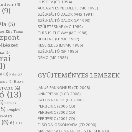
HÚSZ ÉV (CD 1994)
Szélkiáltó
sudvar
(3)
AUCASIN ÉS NICOLETE (MC 1993)
(9)
Bertók László: El-elképzelem a
SZÉLKIÁLTÓ DALOK (VHS 1991)
falansztert
SZÉLKIÁLTÓ DALOK (LP 1990)
éla
(5)
Szélkiáltó
SZÜLETÉSNAP (MC 1989)
os Kiss Tamás
THIS IS THE WAY (MC 1988)
Bertók László: Elmenni kevés,
özpont
itt maradni sok
BUKFENC (LP/MC 1987)
ltészet
KESERÉDES (LP/MC 1986)
Szélkiáltó
SZÉLKIÁLTÓ (SP 1985)
ázs
(2)
Bertók László: Mintha már
rai
DEMO (MC 1983)
pénteken vasárnap
1)
Szélkiáltó
e
(3)
GYŰJTEMÉNYES LEMEZEK
Paks
(2)
Bertók László: Ó, az a hol volt
vicinális
Rozs
zánsz
(2)
erenc
(4)
JANUS PANNONIUS (CD 2008)
Szélkiáltó
tó
(13)
ÜNNEPEINK (3 CD 2008)
Bertók László: Sárga őszi vers
KATONADALOK (CD 2006)
5)
vers és
Szélkiáltó
PERIFERIC (2006 CD)
(5)
Zempléni
PERIFERIC (2002 CD)
Bertók László: Vásáros
gyed
(2)
PERIFERIC (2001 CD)
Szélkiáltó
(6)
új CD
ELSŐ DALOSKÖNYVEM (CD 2000)
Bertók László: Vizibolt
MAGYAR KATONADALOK ÉS ÉNEKEK A XX.