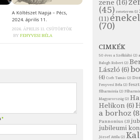
ze
zene
(16)
(45)
A Költészet Napja – Pécs,
zeneterem
(1)
énekel
(11)
2024. április 11.
(70)
2024. ÁPRILIS 11. CSÜTÖRTÖK
BY
FENYVESI BÉLA
CIMKÉK
50 éves a Szélkiáltó
(2)
Be
Balogh Robert
(2)
bo
László
(6)
(4)
Do
Cseh Tamás
(2)
feszt
Fenyvesi Béla
(2)
filharmónia
(2)
Filharmó
Ha
Magyarország
(2)
Helikon
(6)
a borhoz
(8
m
*
jub
Pannonius
(3)
jubileumi kon
Ka
József Attila
(2)