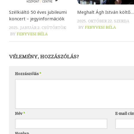
Szélkiáltó 50 éves jubileumi
Meghalt Ágh István költő…
koncert – jegyinformációk
2025. OKTÓBER 22. SZERDA
BY
FENYVESI BÉLA
2025. JANUÁR 2. CSÜTÖRTÖK
BY
FENYVESI BÉLA
VÉLEMÉNY, HOZZÁSZÓLÁS?
Hozzászólás
*
Név
*
E-mail cí
Honlap