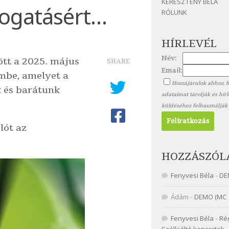
KERESZTÉNY BÉLA
ogatásért…
RÓLUNK
HÍRLEVÉL
Név:
ött a 2025. május
SHARE
Email:
embe, amelyet a
Hozzájárulok ahhoz, 
 és barátunk
adataimat tárolják és hír
küldéséhez felhasználják
lót az
HOZZÁSZÓL
Fenyvesi Béla
-
DE
Ádám
-
DEMO (MC 
Fenyvesi Béla
-
Ré