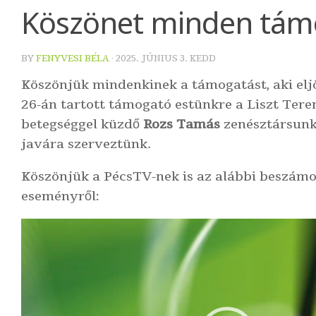
Köszönet minden tám
BY
FENYVESI BÉLA
·
2025. JÚNIUS 3. KEDD
Köszönjük mindenkinek a támogatást, aki elj
26-án tartott támogató estünkre a Liszt Ter
betegséggel küzdő
Rozs Tamás
zenésztársunk
javára szerveztünk.
Köszönjük a PécsTV-nek is az alábbi beszámo
eseményről:
Videólejátszó