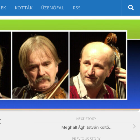
SEK
KOTTÁK
ÜZENŐFAL
RSS
NEXT STORY
K
Meghalt Ágh István költő…
PREVIOUS STORY