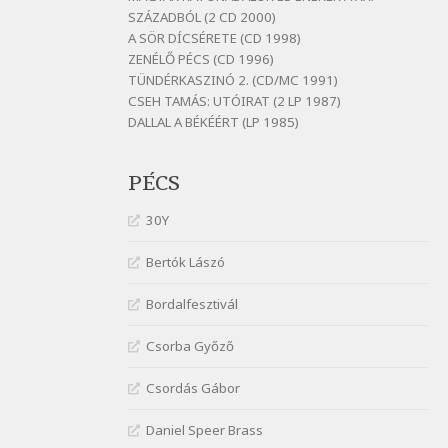
Szélkiáltó
SZÁZADBÓL (2 CD 2000)
A SÖR DÍCSÉRETE (CD 1998)
Bornemissza Endre: Szitakötő
ZENÉLŐ PÉCS (CD 1996)
Szélkiáltó
TÜNDÉRKASZINÓ 2. (CD/MC 1991)
Detlev von Liliencron:
CSEH TAMÁS: UTÓIRAT (2 LP 1987)
Bölcsődal
DALLAL A BÉKÉÉRT (LP 1985)
Szélkiáltó
Fenyvesi Béla: Lesz-e még
PÉCS
menedék?
Szélkiáltó
30Y
Fenyvesi Béla: Szélkiáltó kánon
Szélkiáltó
Bertók Lászó
Galambosi László: Gally-tánc
Bordalfesztivál
Szélkiáltó
Galambosi László: Kalapos
Csorba Győző
Szélkiáltó
Csordás Gábor
Győri László: Jönnek a törökök
Szélkiáltó
Daniel Speer Brass