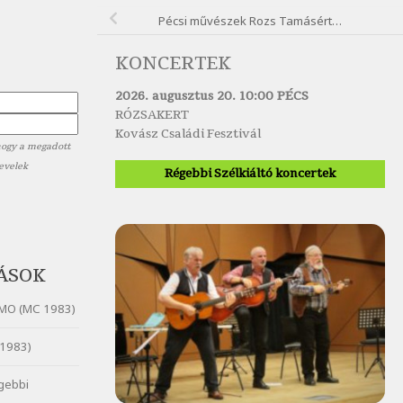
Pécsi művészek Rozs Tamásért…
KONCERTEK
2026. augusztus 20. 10:00 PÉCS
RÓZSAKERT
Kovász Családi Fesztivál
hogy a megadott
levelek
Régebbi Szélkiáltó koncertek
ÁSOK
MO (MC 1983)
1983)
gebbi