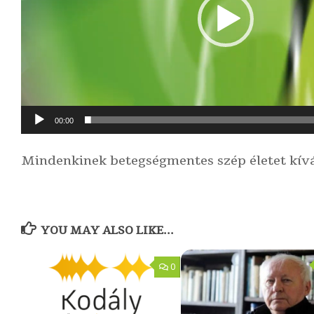
00:00
Mindenkinek betegségmentes szép életet kív
YOU MAY ALSO LIKE...
0