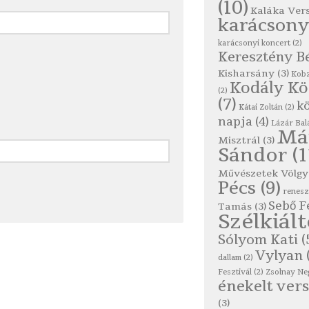
(10)
Kaláka Ver
karácsony
karácsonyi koncert
(2)
Keresztény B
Kisharsány
(3)
Kobz
Kodály K
(2)
(7)
kö
Kátai Zoltán
(2)
napja
(4)
Lázár Bal
Má
Misztrál
(3)
Sándor
(1
Művészetek Völgy
Pécs
(9)
renes
Sebő F
Tamás
(3)
Szélkiál
Sólyom Kati
(
Vylyan
dallam
(2)
Fesztivál
(2)
Zsolnay Ne
énekelt vers
(3)