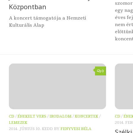
szomorú
Központban
egy nag
éves fe
A koncert támogatója a Nemzeti
nem ért
Kulturális Alap
előttün
koncent
0
CD
/
ÉNEKELT VERS
/
IRODALOM
/
KONCERTEK
/
CD
/
ÉNE
LEMEZEK
2014. FE
2014. JÚNIUS 10. KEDD
BY
FENYVESI BÉLA
Szélk