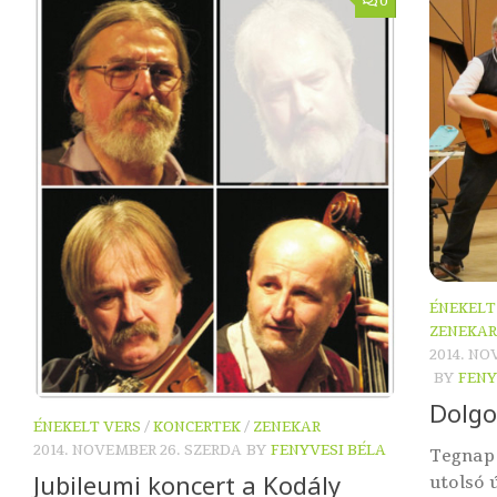
0
ÉNEKELT
ZENEKAR
2014. N
BY
FENY
Dolgo
ÉNEKELT VERS
/
KONCERTEK
/
ZENEKAR
2014. NOVEMBER 26. SZERDA
BY
FENYVESI BÉLA
Tegnap
Jubileumi koncert a Kodály
utolsó 