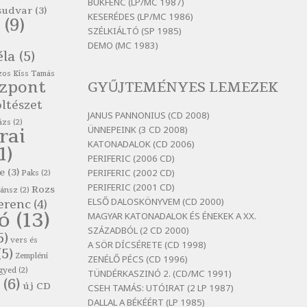
itt maradni sok
BUKFENC (LP/MC 1987)
sudvar
(3)
KESERÉDES (LP/MC 1986)
Szélkiáltó
(9)
SZÉLKIÁLTÓ (SP 1985)
Bertók László: Mintha már
DEMO (MC 1983)
pénteken vasárnap
éla
(5)
Szélkiáltó
os Kiss Tamás
özpont
GYŰJTEMÉNYES LEMEZEK
Bertók László: Ó, az a hol volt
vicinális
ltészet
JANUS PANNONIUS (CD 2008)
Szélkiáltó
ázs
(2)
ÜNNEPEINK (3 CD 2008)
rai
Bertók László: Sárga őszi vers
KATONADALOK (CD 2006)
1)
Szélkiáltó
PERIFERIC (2006 CD)
e
(3)
PERIFERIC (2002 CD)
Bertók László: Vásáros
Paks
(2)
PERIFERIC (2001 CD)
Rozs
Szélkiáltó
zánsz
(2)
ELSŐ DALOSKÖNYVEM (CD 2000)
erenc
(4)
Bertók László: Vizibolt
tó
(13)
MAGYAR KATONADALOK ÉS ÉNEKEK A XX.
Szélkiáltó
SZÁZADBÓL (2 CD 2000)
5)
vers és
A SÖR DÍCSÉRETE (CD 1998)
Bornemissza Endre: Szitakötő
(5)
Zempléni
ZENÉLŐ PÉCS (CD 1996)
Szélkiáltó
gyed
(2)
TÜNDÉRKASZINÓ 2. (CD/MC 1991)
(6)
Detlev von Liliencron:
új CD
CSEH TAMÁS: UTÓIRAT (2 LP 1987)
Bölcsődal
DALLAL A BÉKÉÉRT (LP 1985)