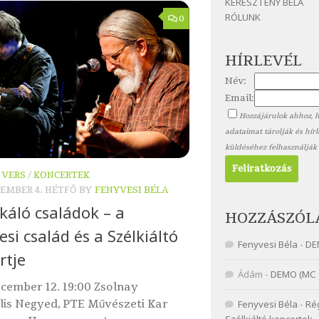
KERESZTÉNY BÉLA
RÓLUNK
0
HÍRLEVÉL
Név:
Email:
Hozzájárulok ahhoz, 
adataimat tárolják és hír
küldéséhez felhasználják
 VERS
/
KONCERTEK
CEMBER 4. HÉTFŐ
BY
FENYVESI BÉLA
káló családok – a
HOZZÁSZÓL
si család és a Szélkiáltó
Fenyvesi Béla
-
DE
rtje
Ádám
-
DEMO (MC 
ecember 12. 19:00 Zsolnay
lis Negyed, PTE Művészeti Kar
Fenyvesi Béla
-
Ré