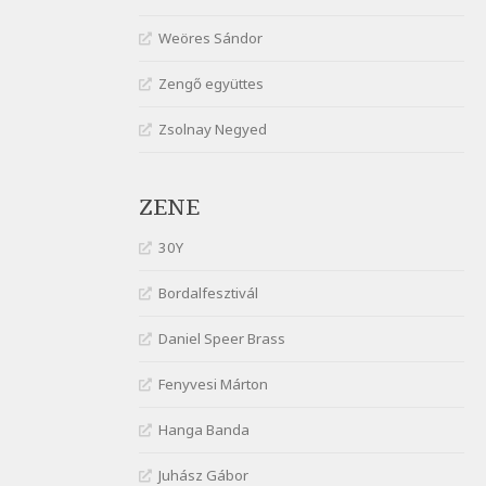
gyönge nőt
Weöres Sándor
Szélkiáltó
József Attila: Óda – Mellékdal
Zengő együttes
Szélkiáltó
Zsolnay Negyed
József Attila: Ringató
Szélkiáltó
József Attila: Szerelmesvers
ZENE
Szélkiáltó
József Attila: Tószunnyadó
30Y
Szélkiáltó
Bordalfesztivál
József Attila: Virág (Mártinak)
Szélkiáltó
Daniel Speer Brass
József Attila: Virágos
Fenyvesi Márton
Szélkiáltó
K. I. Galczynski: Találkozás
Hanga Banda
Chopinnal
Szélkiáltó
Juhász Gábor