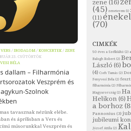
ze
zene
(16)
(45)
zeneterem
(1)
énekel
(11)
(70)
CIMKÉK
 VERS
/
IRODALOM
/
KONCERTEK
/
ZENE
50 éves a Szélkiáltó
(2)
Be
BRUÁR 23. CSÜTÖRTÖK
Balogh Robert
(2)
bo
VESI BÉLA
László
(6)
és dallam – Filharmónia
(4)
Do
Cseh Tamás
(2)
feszt
rtsorozatok Veszprém és
Fenyvesi Béla
(2)
filharmónia
(2)
Filharmó
Nagykun-Szolnok
Ha
Magyarország
(2)
Helikon
(6)
ékben
a borhoz
(8
mas tavasznak nézünk elébe.
jub
Pannonius
(3)
jubileumi kon
ban és áprilisban a Vers és
Ka
 című műsorunkkal Veszprém és
József Attila
(2)