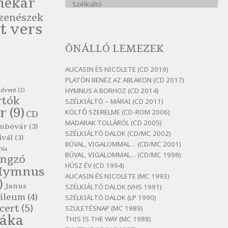
nekar
Szélkiáltó
zenészek
Bertók László: A kukára is fel
t vers
vagy írva
Szélkiáltó
ÖNÁLLÓ LEMEZEK
Bertók László: A
lélegzetvételnyi csöndben
AUCASIN ÉS NICOLETE (CD 2019)
Szélkiáltó
PLATÓN BENÉZ AZ ABLAKON (CD 2017)
HYMNUS A BORHOZ (CD 2014)
advent
(2)
Bertók László: Az arcodra, ha
rtók
SZÉLKIÁLTÓ – MÁRAI (CD 2011)
nem vigyázol
r
(9)
KÖLTŐ SZERELME (CD-ROM 2006)
CD
Szélkiáltó
MADARAK TOLLÁRÓL (CD 2005)
mbóvár
(3)
Bertók László: Dinnye Döme
SZÉLKIÁLTÓ DALOK (CD/MC 2002)
ivál
(3)
Szélkiáltó
BÚVAL, VIGALOMMAL… (CD/MC 2001)
nia
BÚVAL, VIGALOMMAL… (CD/MC 1998)
Bertók László: Diófa-levélen
ngzó
HÚSZ ÉV (CD 1994)
Hymnus
Szélkiáltó
AUCASIN ÉS NICOLETE (MC 1993)
)
Bertók László: El-elképzelem a
Janus
SZÉLKIÁLTÓ DALOK (VHS 1991)
falansztert
ileum
(4)
SZÉLKIÁLTÓ DALOK (LP 1990)
Szélkiáltó
cert
(5)
SZÜLETÉSNAP (MC 1989)
láka
THIS IS THE WAY (MC 1988)
Bertók László: Elmenni kevés,