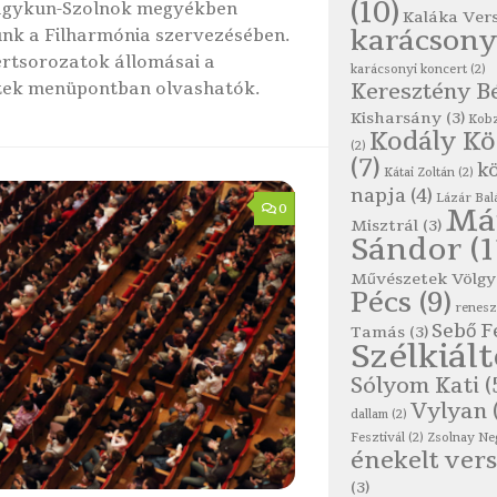
(10)
agykun-Szolnok megyékben
Kaláka Ver
karácsony
nk a Filharmónia szervezésében.
rtsorozatok állomásai a
karácsonyi koncert
(2)
tek menüpontban olvashatók.
Keresztény B
Kisharsány
(3)
Kobz
Kodály K
(2)
(7)
kö
Kátai Zoltán
(2)
napja
(4)
Lázár Bal
0
Má
Misztrál
(3)
Sándor
(1
Művészetek Völgy
Pécs
(9)
renes
Sebő F
Tamás
(3)
Szélkiál
Sólyom Kati
(
Vylyan
dallam
(2)
Fesztivál
(2)
Zsolnay Ne
énekelt vers
(3)