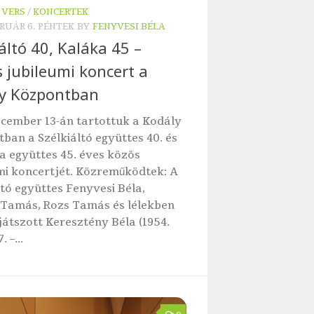
 VERS
/
KONCERTEK
BRUÁR 6. PÉNTEK
BY
FENYVESI BÉLA
áltó 40, Kaláka 45 –
s jubileumi koncert a
y Központban
ecember 13-án tartottuk a Kodály
ban a Szélkiáltó együttes 40. és
a együttes 45. éves közös
mi koncertjét. Közreműködtek: A
ltó együttes Fenyvesi Béla,
Tamás, Rozs Tamás és lélekben
játszott Keresztény Béla (1954.
 –...