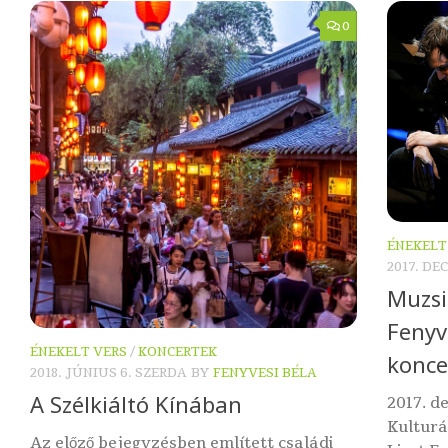
0
ÉNEKELT
2017. DE
Muzsi
Fenyve
ÉNEKELT VERS
/
KONCERTEK
konce
2018. JÚNIUS 6. SZERDA
BY
FENYVESI BÉLA
A Szélkiáltó Kínában
2017. d
Kulturá
Az előző bejegyzésben említett családi