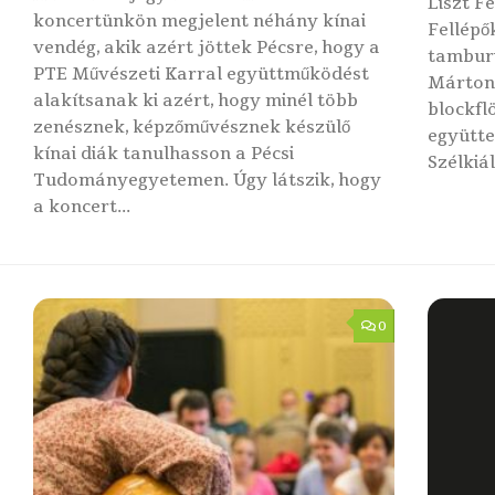
Liszt 
koncertünkön megjelent néhány kínai
Fellépők
vendég, akik azért jöttek Pécsre, hogy a
tamburi
PTE Művészeti Karral együttműködést
Márton –
alakítsanak ki azért, hogy minél több
blockfl
zenésznek, képzőművésznek készülő
együtte
kínai diák tanulhasson a Pécsi
Szélkiál
Tudományegyetemen. Úgy látszik, hogy
a koncert...
0