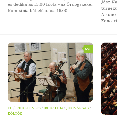
Jász-N
és dedikálás 15.00 Időfa – az Ördögszekér
turnézu
Kompánia bábelőadása 16.00...
A konce
Koncer
0
CD
/
ÉNEKELT VERS
/
IRODALOM
/
JÓKÍVÁNSÁG
/
KÖLTŐK