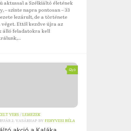
 aktussal a Szélkiáltó életének
y, – szinte napra pontosan – 33
jezete lezárult, de a története
 véget. Ettől kezdve újra az
k álló feladatokra kell
rálunk,...
0
KELT VERS
/
LEMEZEK
BRUÁR 2. VASÁRNAP
BY
FENYVESI BÉLA
iáltó akció a Kaláka