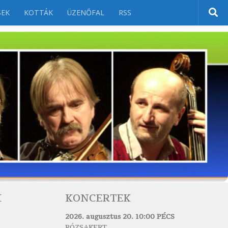
SEK
KOTTÁK
ÜZENŐFAL
RSS
K
KONCERTEK
2026. augusztus 20. 10:00 PÉCS
RÓZSAKERT