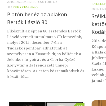
2015. DECEMBER 10. CSÜTÖRTÖK
ÉNEKELT
BY
FENYVESI BÉLA
2015. FE
Platón benéz az ablakon –
Szélki
Bertók László 80
kettő
Kodál
Elkészült az éppen 80 esztendős Bertók
László verseit tartalmazó CD lemezünk,
2014. d
melyet 2015. december 7-én a
Központ
Tudásközpontban adhattunk át
a Kalák
személyesen a Kossuth-díjas költőnek a
jubileu
Jelenkor folyóirat és a Csorba Győző
Szélkiá
Könyvtár által rendezett ünnepi
Lakner 
köszöntésen. Az esten közreműködtek és
velünk 
köszöntőt...
január 7.