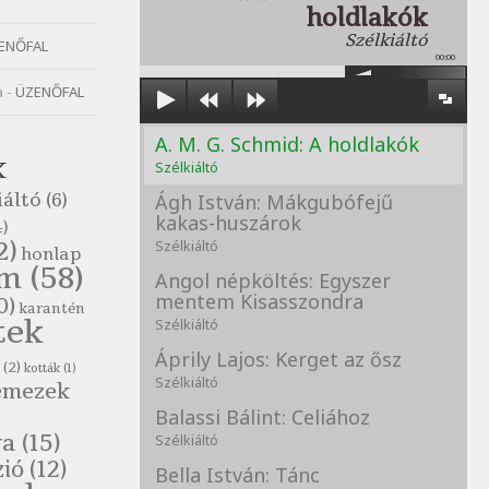
holdlakók
Szélkiáltó
ENŐFAL
00:00
a
-
ÜZENŐFAL
A. M. G. Schmid: A holdlakók
K
Szélkiáltó
iáltó
(6)
Ágh István: Mákgubófejű
kakas-huszárok
)
2)
Szélkiáltó
honlap
om
(58)
Angol népköltés: Egyszer
mentem Kisasszondra
0)
karantén
tek
Szélkiáltó
Áprily Lajos: Kerget az ősz
(2)
kották
(1)
Szélkiáltó
emezek
Balassi Bálint: Celiához
va
(15)
Szélkiáltó
zió
(12)
Bella István: Tánc