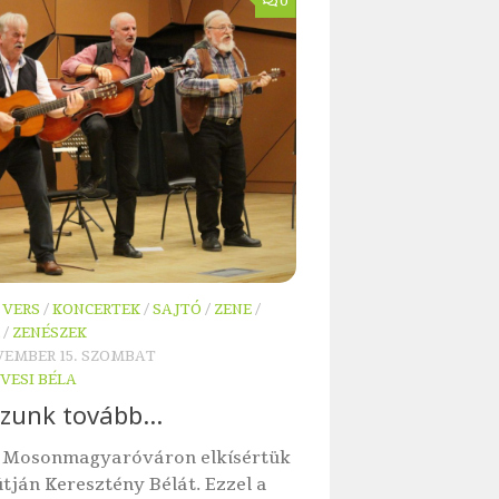
0
 VERS
/
KONCERTEK
/
SAJTÓ
/
ZENE
/
/
ZENÉSZEK
OVEMBER 15. SZOMBAT
VESI BÉLA
zunk tovább…
 Mosonmagyaróváron elkísértük
útján Keresztény Bélát. Ezzel a