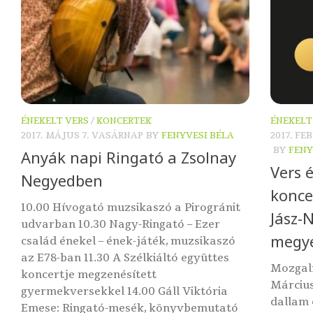
ÉNEKELT VERS
/
KONCERTEK
ÉNEKELT
2017. MÁJUS 7. VASÁRNAP
BY
FENYVESI BÉLA
2017. FE
BY
FENY
Anyák napi Ringató a Zsolnay
Vers 
Negyedben
konce
10.00 Hívogató muzsikaszó a Pirogránit
Jász-
udvarban 10.30 Nagy-Ringató – Ezer
megy
család énekel – ének-játék, muzsikaszó
az E78-ban 11.30 A Szélkiáltó együttes
Mozgal
koncertje megzenésített
Március
gyermekversekkel 14.00 Gáll Viktória
dallam
Emese: Ringató-mesék, könyvbemutató