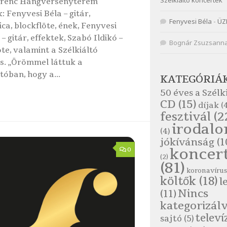
Szélkiáltó koncertek
Ferenc Hangversenyterem
: Fenyvesi Béla – gitár,
Fenyvesi Béla
-
ÜZ
ca, blockflöte, ének, Fenyvesi
 gitár, effektek, Szabó Ildikó –
Bognár Zsuzsann
öte, valamint a Szélkiáltó
s. „Örömmel láttuk a
tóban, hogy a...
KATEGÓRIÁ
50 éves a Szélk
CD
(15)
díjak
(4
fesztivál
(2
irodal
(4)
jókívánság
(1
koncer
0
(2)
(81)
koronavírus
költők
(18)
l
Nincs
(11)
kategorizál
televí
sajtó
(5)