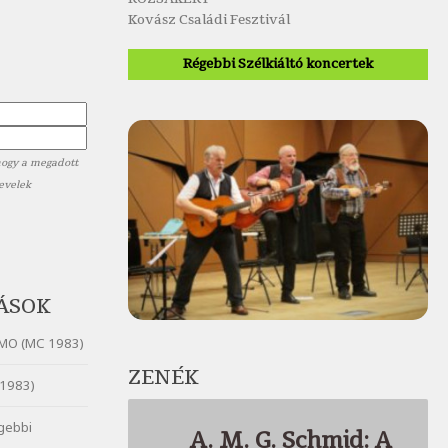
Kovász Családi Fesztivál
Régebbi Szélkiáltó koncertek
hogy a megadott
levelek
ÁSOK
MO (MC 1983)
ZENÉK
1983)
gebbi
A. M. G. Schmid: A