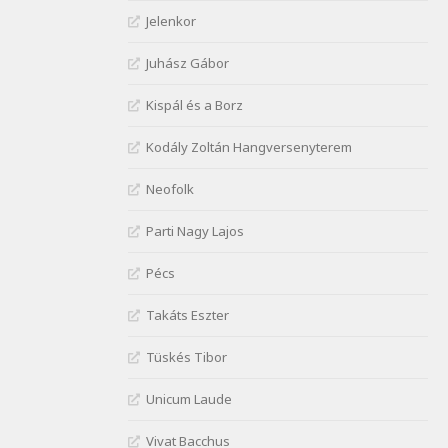
Janus Pannonius:
Jelenkor
Névváltoztatásáról
Szélkiáltó
Juhász Gábor
József Attila: Csók kérés
Kispál és a Borz
tavasszal
Szélkiáltó
Kodály Zoltán Hangversenyterem
József Attila: Hajad az ujjamé
Szélkiáltó
Neofolk
József Attila: Jaj, majdnem
Parti Nagy Lajos
Szélkiáltó
József Attila: Mikor az uccán
Pécs
Szélkiáltó
Takáts Eszter
József Attila: Minden s
mindenki
Tüskés Tibor
Szélkiáltó
József Attila: Mióta elmentél
Unicum Laude
Szélkiáltó
Vivat Bacchus
József Attila: Ne bántsda