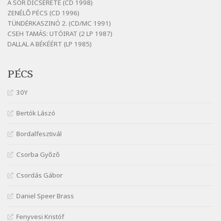
A SÖR DÍCSÉRETE (CD 1998)
Fenyvesi Béla: Lesz-e még menedék?
ZENÉLŐ PÉCS (CD 1996)
Szélkiáltó
TÜNDÉRKASZINÓ 2. (CD/MC 1991)
CSEH TAMÁS: UTÓIRAT (2 LP 1987)
Fenyvesi Béla: Szélkiáltó kánon
DALLAL A BÉKÉÉRT (LP 1985)
Szélkiáltó
Galambosi László: Gally-tánc
PÉCS
Szélkiáltó
Galambosi László: Kalapos
30Y
Szélkiáltó
Bertók Lászó
Győri László: Jönnek a törökök
Szélkiáltó
Bordalfesztivál
J. A. Rimbaud: Kenyérlesők
Szélkiáltó
Csorba Győző
Janus Pannonius: Könyörgés az istenekhez a
Csordás Gábor
török ellen hadba induló Mátyás királyért
Szélkiáltó
Daniel Speer Brass
Janus Pannonius: Névváltoztatásáról
Szélkiáltó
Fenyvesi Kristóf