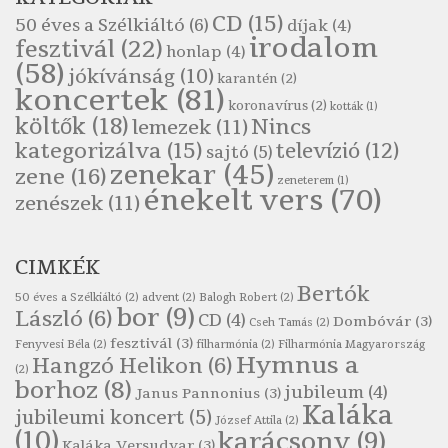
Szélkiáltó
CD
(15)
50 éves a Szélkiáltó
(6)
díjak
(4)
Pákolitz István: Bakarasz
irodalom
fesztivál
(22)
honlap
(4)
Szélkiáltó
(58)
jókívánság
(10)
karantén
(2)
Pákolitz István: Csiga-biga
koncertek
(81)
koronavírus
(2)
Szélkiáltó
kották
(1)
költők
(18)
Nincs
lemezek
(11)
Pákolitz István: Kiolvasó
kategorizálva
(15)
televízió
(12)
sajtó
(5)
Szélkiáltó
zenekar
(45)
zene
(16)
zeneterem
(1)
Páskándi Géza: Madárijesztő
énekelt vers
(70)
zenészek
(11)
Szélkiáltó
Ratkó József: Tánc
CIMKÉK
Szélkiáltó
Bertók
Robert Burns: Árpa Jankó
50 éves a Szélkiáltó
(2)
advent
(2)
Balogh Robert
(2)
bor
(9)
László
(6)
CD
(4)
Szélkiáltó
Dombóvár
(3)
Cseh Tamás
(2)
fesztivál
(3)
Fenyvesi Béla
(2)
filharmónia
(2)
Filharmónia Magyarország
Robert Burns: Most hoci a számlát
Hymnus a
Hangzó Helikon
(6)
(2)
Szélkiáltó
borhoz
(8)
jubileum
(4)
Janus Pannonius
(3)
Robert Burns: Most hoci a számlát
Kaláka
jubileumi koncert
(5)
József Attila
(2)
Szélkiáltó
(10)
karácsony
(9)
Kaláka Versudvar
(3)