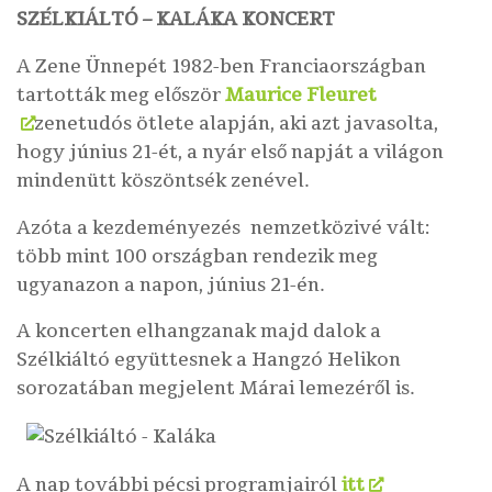
SZÉLKIÁLTÓ – KALÁKA KONCERT
A Zene Ünnepét 1982-ben Franciaországban
tartották meg először
Maurice Fleuret
zenetudós ötlete alapján, aki azt javasolta,
hogy június 21-ét, a nyár első napját a világon
mindenütt köszöntsék zenével.
Azóta a kezdeményezés nemzetközivé vált:
több mint 100 országban rendezik meg
ugyanazon a napon, június 21-én.
A koncerten elhangzanak majd dalok a
Szélkiáltó együttesnek a Hangzó Helikon
sorozatában megjelent Márai lemezéről is.
A nap további pécsi programjairól
itt