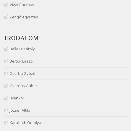
Vivat Bacchus
Szélkiáltó
Márai Sándor: Hol vagyok?
Zengő együttes
Szélkiáltó
Márai Sándor: Tavasz
IRODALOM
Szélkiáltó
Márai Sándor: Ujjgyakorlat 8
Balla D. Károly
Szélkiáltó
Márai Sándor: Zsoltár
Bertók Lászó
Szélkiáltó
Csorba Győző
Mária Sándor: Hallgatás
Szélkiáltó
Csordás Gábor
Nagy Bandó András: Azt álmodtam
Jelenkor
Szélkiáltó
Nagy Bandó András: Bagon át
József Attila
Szélkiáltó
Nagy Bandó András: Botos tánc
Karafiáth Orsolya
Szélkiáltó