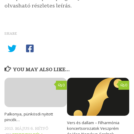
olvasható részletes leírás.
SHARE
YOU MAY ALSO LIKE...
0
0
Palkonya, pünkösdi nyitott
pincék…
Vers és dallam – Filharmónia
koncertsorozatok Veszprém
2013. MÁJUS 6. HÉTFŐ