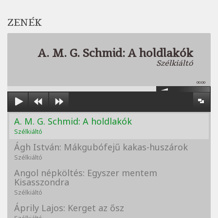
ZENÉK
A. M. G. Schmid: A holdlakók
Szélkiáltó
00:00
A. M. G. Schmid: A holdlakók
Szélkiáltó
Ágh István: Mákgubófejű kakas-huszárok
Szélkiáltó
Angol népköltés: Egyszer mentem
Kisasszondra
Szélkiáltó
Áprily Lajos: Kerget az ősz