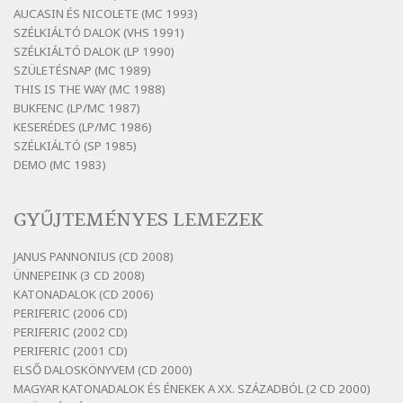
Bertók László: Elmenni kevés, itt maradni
AUCASIN ÉS NICOLETE (MC 1993)
sok
SZÉLKIÁLTÓ DALOK (VHS 1991)
Szélkiáltó
SZÉLKIÁLTÓ DALOK (LP 1990)
Bertók László: Mintha már pénteken
SZÜLETÉSNAP (MC 1989)
vasárnap
THIS IS THE WAY (MC 1988)
BUKFENC (LP/MC 1987)
Szélkiáltó
KESERÉDES (LP/MC 1986)
Bertók László: Ó, az a hol volt vicinális
SZÉLKIÁLTÓ (SP 1985)
Szélkiáltó
DEMO (MC 1983)
Bertók László: Sárga őszi vers
Szélkiáltó
GYŰJTEMÉNYES LEMEZEK
Bertók László: Vásáros
Szélkiáltó
JANUS PANNONIUS (CD 2008)
ÜNNEPEINK (3 CD 2008)
Bertók László: Vizibolt
KATONADALOK (CD 2006)
Szélkiáltó
PERIFERIC (2006 CD)
Bornemissza Endre: Szitakötő
PERIFERIC (2002 CD)
Szélkiáltó
PERIFERIC (2001 CD)
ELSŐ DALOSKÖNYVEM (CD 2000)
Detlev von Liliencron: Bölcsődal
MAGYAR KATONADALOK ÉS ÉNEKEK A XX. SZÁZADBÓL (2 CD 2000)
Szélkiáltó