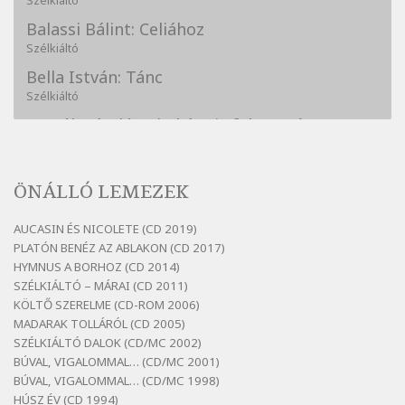
Szélkiáltó
Balassi Bálint: Celiához
Szélkiáltó
Bella István: Tánc
Szélkiáltó
Bertók László: A kukára is fel vagy írva
Szélkiáltó
Bertók László: A lélegzetvételnyi csöndben
ÖNÁLLÓ LEMEZEK
Szélkiáltó
Bertók László: Az arcodra, ha nem vigyázol
AUCASIN ÉS NICOLETE (CD 2019)
Szélkiáltó
PLATÓN BENÉZ AZ ABLAKON (CD 2017)
Bertók László: Dinnye Döme
HYMNUS A BORHOZ (CD 2014)
SZÉLKIÁLTÓ – MÁRAI (CD 2011)
Szélkiáltó
KÖLTŐ SZERELME (CD-ROM 2006)
Bertók László: Diófa-levélen
MADARAK TOLLÁRÓL (CD 2005)
Szélkiáltó
SZÉLKIÁLTÓ DALOK (CD/MC 2002)
BÚVAL, VIGALOMMAL… (CD/MC 2001)
Bertók László: El-elképzelem a falansztert
BÚVAL, VIGALOMMAL… (CD/MC 1998)
Szélkiáltó
HÚSZ ÉV (CD 1994)