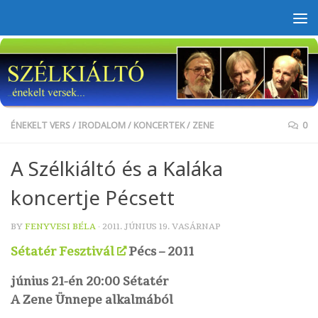
Skip to content
ÉNEKELT VERS
/
IRODALOM
/
KONCERTEK
/
ZENE
0
A Szélkiáltó és a Kaláka
koncertje Pécsett
BY
FENYVESI BÉLA
·
2011. JÚNIUS 19. VASÁRNAP
Sétatér Fesztivál
Pécs – 2011
június 21-én 20:00 Sétatér
A Zene Ünnepe alkalmából