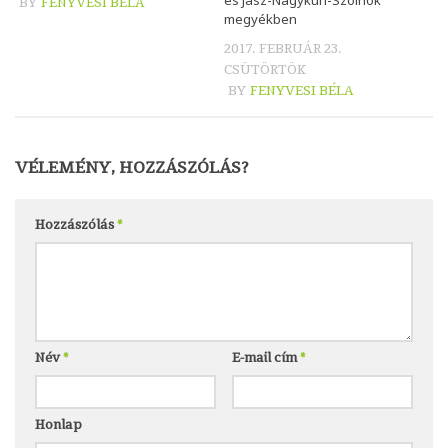
és Jász-Nagykun-Szolnok
BY
FENYVESI BÉLA
megyékben
2017. FEBRUÁR 23.
CSÜTÖRTÖK
BY
FENYVESI BÉLA
VÉLEMÉNY, HOZZÁSZÓLÁS?
Hozzászólás
*
Név
*
E-mail cím
*
Honlap