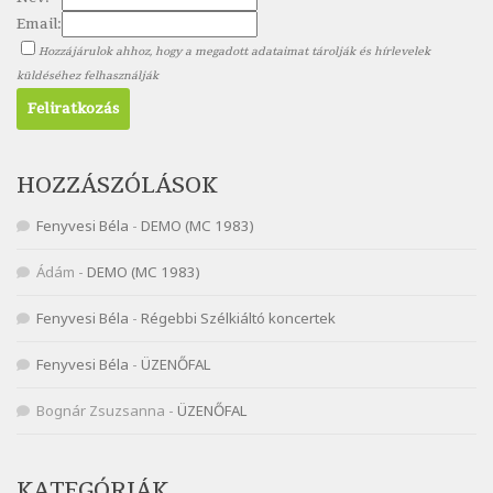
Nagy Bandó András: Pöttyös katica
Email:
Szélkiáltó
Hozzájárulok ahhoz, hogy a megadott adataimat tárolják és hírlevelek
Nagy Bandó András: Scarabeus
küldéséhez felhasználják
Szélkiáltó
Nagy Bandó András: Ülj le csak egyszer
Szélkiáltó
Nagy Bandó András: Vakondok
HOZZÁSZÓLÁSOK
Szélkiáltó
Fenyvesi Béla
-
DEMO (MC 1983)
Nagy Bandó András: Vizilóblues
Szélkiáltó
Ádám
-
DEMO (MC 1983)
Nemes Nagy Ágnes: Mit beszél a tengelice?
Fenyvesi Béla
-
Régebbi Szélkiáltó koncertek
Szélkiáltó
Népköltés: Most érkeztünk
Fenyvesi Béla
-
ÜZENŐFAL
Szélkiáltó
Népköltés: Reggeli köszöntő
Bognár Zsuzsanna
-
ÜZENŐFAL
Szélkiáltó
Pákolitz István: Altató
KATEGÓRIÁK